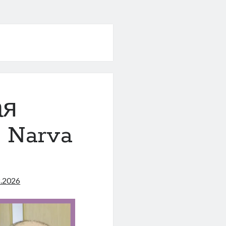
ая
 Narva
8.2026