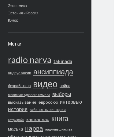
Экономика
Эстония и Россия
Юмор
Метки
radio narva
takinada
ансиппиада
андрус ансип
видео
война
безработица
выборы
в поисках здравого смысла
интервью
высказывание
евросоюз
история
кабинетные истории
книга
кая каллас
катри райк
нарва
маська
нацменьшинства
образование