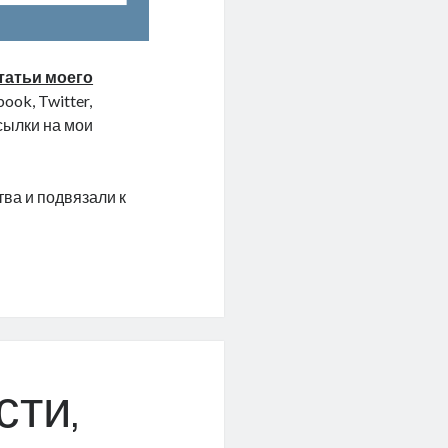
татьи моего
ook, Twitter,
ссылки на мои
ва и подвязали к
ство
я
сти,