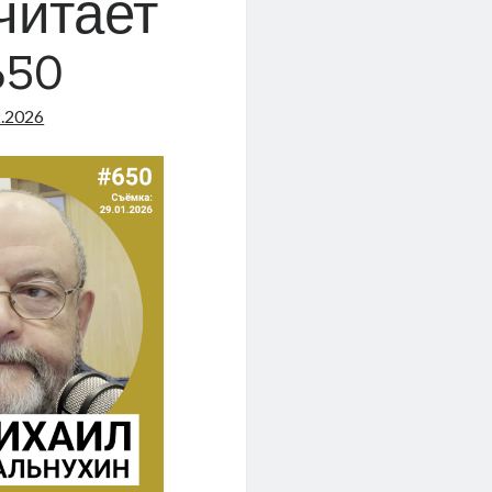
читает
650
2.2026