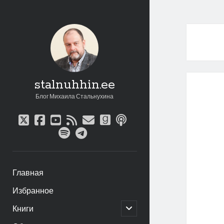
stalnuhhin.ee
Блог Михаила Стальнухина
twitter
facebook
youtube
rss
email
goodreads
podcast
spotify
telegram
Главная
Избранное
открыть
Книги
дочернее
меню