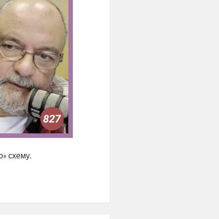
ю» схему.
льная
ия