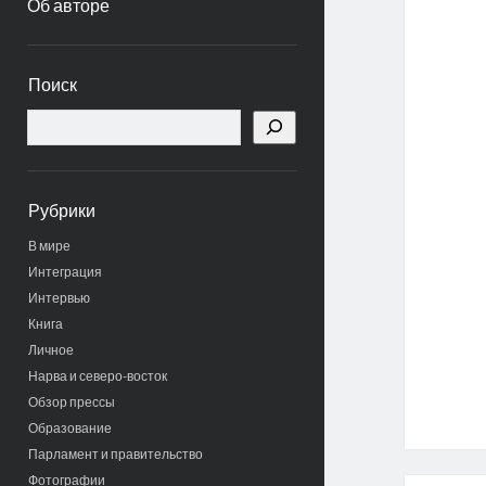
Об авторе
Боковая
Поиск
панель
Поиск
Рубрики
В мире
Интеграция
Интервью
Книга
Личное
Нарва и северо-восток
Обзор прессы
Образование
Парламент и правительство
Фотографии