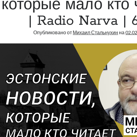
которые мало кто 
| Radio Narva | 
Опубликовано от
Михаил Стальнухин
на
02.0