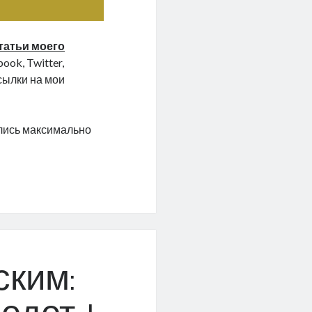
татьи моего
ook, Twitter,
ссылки на мои
ались максимально
е
ским: