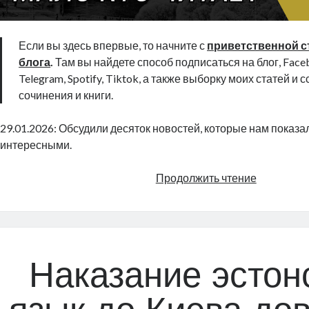
Если вы здесь впервые, то начните с
приветственной с
блога
.
Там вы найдете способ подписаться на блог, Faceb
Telegram, Spotify, Tiktok, а также выборку моих статей и 
сочинения и книги.
29.01.2026: Обсудили десяток новостей, которые нам показ
интересными.
Эстонски
Продолжить чтение
новости,
которые
мало
кто
читает
Наказание эстон
|
Radio