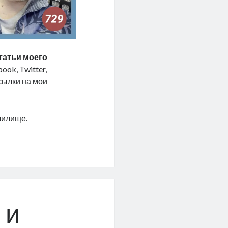
татьи моего
ook, Twitter,
ссылки на мои
чилище.
 и