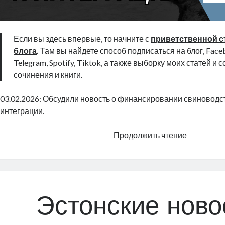
Если вы здесь впервые, то начните с
приветственной с
блога
.
Там вы найдете способ подписаться на блог, Faceb
Telegram, Spotify, Tiktok, а также выборку моих статей и 
сочинения и книги.
03.02.2026: Обсудили новость о финансировании свиноводст
интеграции.
Свиновод
Продолжить чтение
и
интеграци
|
Radio
Narva
Эстонские ново
|
654