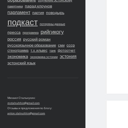
обучение эстонскому
парад клоунов
памятники
парламент
поводырь
партия
подкаст
потеряны данные
рийгикогу
пресса
программа
россия
русский роман
ссср
русскоязычное образование
сми
стенограмма
т.х. ильвес
фотоотчет
танк
экономика
эстония
экономика эстонии
эстонский язык
Михаил Стальнухин:
mstalnuhhin@gmail.com
Отзывы и предложения по блогу:
anton.stalnuhhin@gmail.com