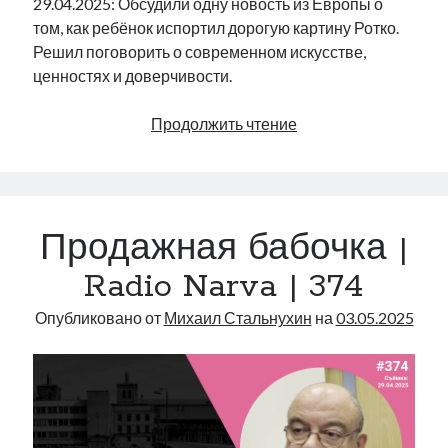
29.04.2025: Обсудили одну новость из Европы о
том, как ребёнок испортил дорогую картину Ротко.
Решил поговорить о современном искусстве,
ценностях и доверчивости.
Ротко
Продолжить чтение
и
семена
спагетти
|
Продажная бабочка |
Radio
Narva
Radio Narva | 374
|
378
Опубликовано от
Михаил Стальнухин
на
03.05.2025