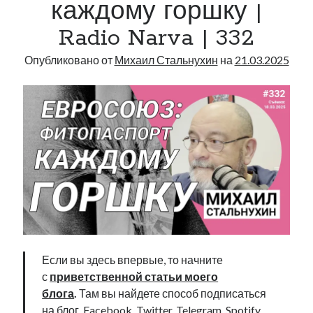
каждому горшку |
|
Radio
Radio Narva | 332
Narva
|
Опубликовано от
Михаил Стальнухин
на
21.03.2025
334
Если вы здесь впервые, то начните
с
приветственной статьи моего
блога
.
Там вы найдете способ подписаться
на блог, Facebook, Twitter, Telegram, Spotify,