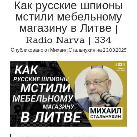
Как русские шпионы
Radio
Narva
мстили мебельному
|
магазину в Литве |
363
Radio Narva | 334
Опубликовано от
Михаил Стальнухин
на
23.03.2025