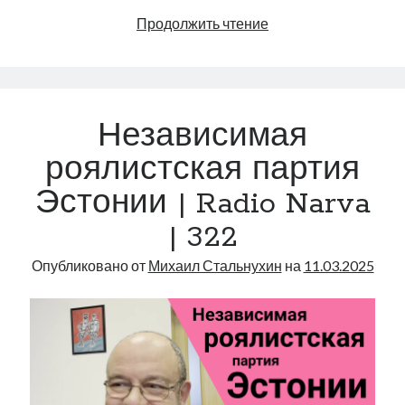
Забавные
Продолжить чтение
новости
Эстонии
|
Radio
Независимая
Narva
|
роялистская партия
327
Эстонии | Radio Narva
| 322
Опубликовано от
Михаил Стальнухин
на
11.03.2025