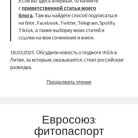
Если вы здесь впервые, то начните
с
приветственной статьи моего
блога
.
Там вы найдете способ подписаться
на блог, Facebook, Twitter, Telegram, Spotify,
Tiktok, а также выборку моих статей и
ссылки на мои сочинения и книги.
18.03.2025: Обсудили новость о поджоге IKEA в
Литве, за которым, оказывается, стоит российская
разведка.
Как
Продолжить чтение
русские
шпионы
мстили
мебельному
Евросоюз:
магазину
в
фитопаспорт
Литве