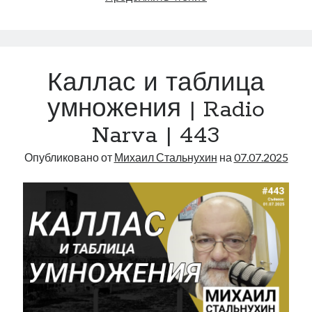
через
рийгикогу
россия
русский роман
призму
ссср
русскоязычное образование
сми
стенограмма
экономика
зависти
т.х. ильвес
фотоотчет
танк
экономика эстонии
эстония
эстонский язык
|
Каллас и таблица
Radio
Narva
умножения | Radio
|
Narva | 443
706
Михаил Стальнухин:
Опубликовано от
Михаил Стальнухин
на
07.07.2025
mstalnuhhin@gmail.com
Отзывы и предложения по блогу:
anton.stalnuhhin@gmail.com