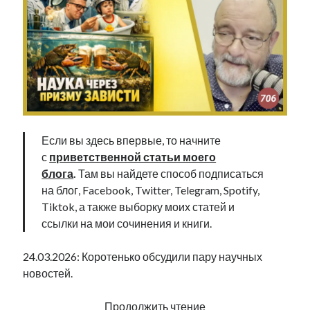
Фотографии
Экономика
Эстония и Россия
Юмор
Метки
Если вы здесь впервые, то начните
radio narva
takinada
андрус ансип
с
приветственной статьи моего
видео
блога
.
Там вы найдете способ подписаться
ансиппиада
война
безработица
на блог, Facebook, Twitter, Telegram, Spotify,
выборы
высказывание
в поисках здравого смысла
Tiktok, а также выборку моих статей и
интервью
история
евросоюз
кабинетные истории
ссылки на мои сочинения и книги.
книга
нарва
кая каллас
маська
катри райк
24.03.2026: Коротенько обсудили пару научных
образование
обучение эстонскому
нацменьшинства
новостей.
парламент
поводырь
парад клоунов
партия
памятники
подкаст
пресса
Наука
Продолжить чтение
потеряны данные
программа