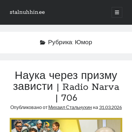
stalnuhhin.ee
отрыть
основн
Боковая
меню
Поиск
панель
Поиск
Рубрика:
Юмор
Рубрики
В мире
Наука через призму
Интеграция
зависти | Radio Narva
Интервью
Книга
| 706
Личное
Опубликовано от
Михаил Стальнухин
на
31.03.2026
Нарва и северо-восток
Обзор прессы
Образование
Парламент и правительство