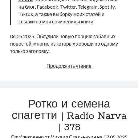
на блог, Facebook, Twitter, Telegram, Spotify,
Tiktok, а также выборку моих статей и
ссылки на мои сочинения и книги.
06.05.2025: Обсудили новую порцию забавных
новостей, многие из которых хороши по одному
только заголовку.
Забавные
Продолжить чтение
новости
ни
о
чем
Ротко и семена
|
Radio
спагетти | Radio Narva
Narva
| 378
|
383
Опубликовано от
Михаил Стальнухин
на
07.05.2025