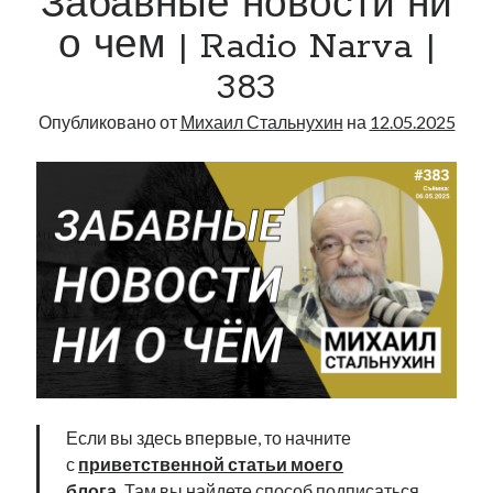
Забавные новости ни
Narva
о чем | Radio Narva |
|
383
443
Опубликовано от
Михаил Стальнухин
на
12.05.2025
Если вы здесь впервые, то начните
с
приветственной статьи моего
блога
.
Там вы найдете способ подписаться