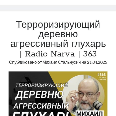
|
Radio
Narva
Терроризирующий
|
374
деревню
агрессивный глухарь
| Radio Narva | 363
Опубликовано от
Михаил Стальнухин
на
21.04.2025