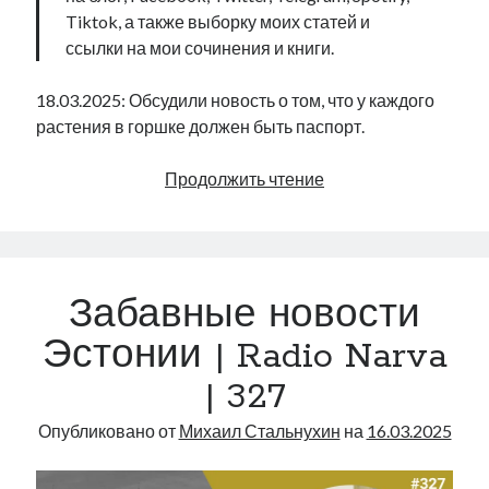
Tiktok, а также выборку моих статей и
ссылки на мои сочинения и книги.
18.03.2025: Обсудили новость о том, что у каждого
растения в горшке должен быть паспорт.
Евросоюз:
Продолжить чтение
фитопаспорт
каждому
горшку
|
Забавные новости
Radio
Narva
Эстонии | Radio Narva
|
| 327
332
Опубликовано от
Михаил Стальнухин
на
16.03.2025