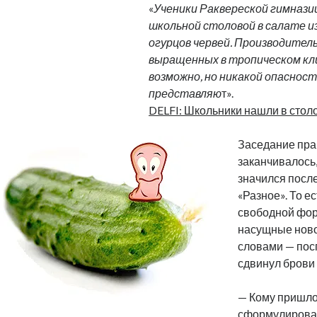
«
Ученики Раквереской гимнази
школьной столовой в салате и
огурцов червей. Производитель
выращенных в тропическом кл
возможно, но никакой опасност
представляю
т».
DELFI: Школьники нашли в стол
Заседание пра
заканчивалось,
значился посл
«Разное». То е
свободной фор
насущные ново
словами — пос
сдвинул брови 
— Кому пришло
сформулирова