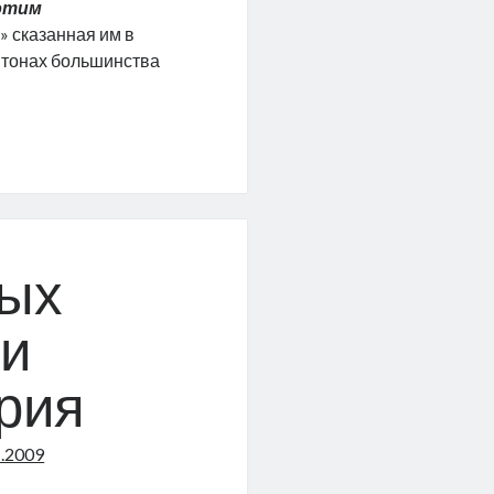
 этим
…
» сказанная им в
нтонах большинства
о
ных
ли
рия
1.2009