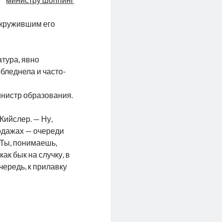
окружившим его
атура, явно
бледнела и часто-
инистр образования.
Кийслер. — Ну,
родажах — очереди
 Ты, понимаешь,
ак бык на случку, в
чередь, к прилавку
ая