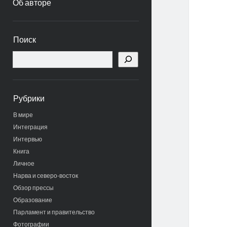
Об авторе
Боковая
Поиск
панель
Поиск
Рубрики
В мире
Интеграция
Интервью
Книга
Личное
Нарва и северо-восток
Обзор прессы
Образование
Парламент и правительство
Фотографии