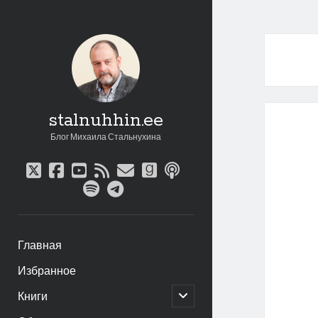
stalnuhhin.ee
Блог Михаила Стальнухина
twitter
facebook
youtube
rss
email
goodreads
podcast
spotify
telegram
Главная
Избранное
открыть
Книги
дочернее
меню