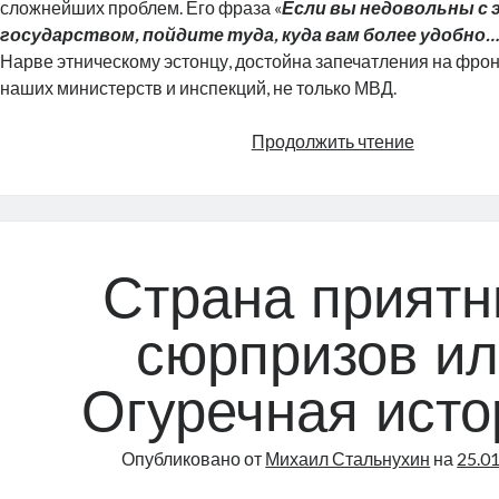
сложнейших проблем. Его фраза «
Если вы недовольны с
государством, пойдите туда, куда вам более удобно
Нарве этническому эстонцу, достойна запечатления на фро
наших министерств и инспекций, не только МВД.
Нескольк
Продолжить чтение
слов
в
защиту
Юри
Пихла
Страна прият
сюрпризов и
Огуречная исто
Опубликовано от
Михаил Стальнухин
на
25.0