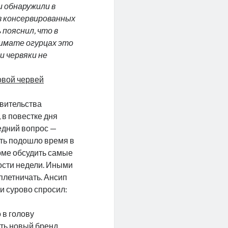
и обнаружили в
з консервированных
 пояснил, что в
имате огурцах это
и червяки не
овой червей
вительства
 в повестке дня
едний вопрос —
сть подошло время в
ме обсудить самые
сти недели. Иными
плетничать. Ансип
и сурово спросил:
 в голову
ть новый бренд