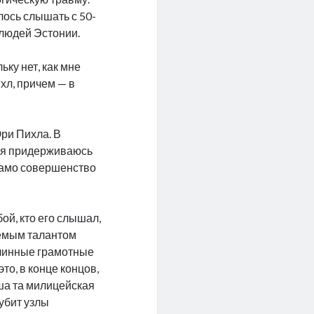
лось слышать с 50-
 людей Эстонии.
ку нет, как мне
хл, причем — в
Юри Пихла. В
у я придерживаюсь
 само совершенство
ой, кто его слышал,
аемым талантом
 длинные грамотные
то, в конце концов,
оша та милицейская
убит узлы