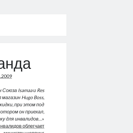
анда
1.2009
 Союза Isamaa и Res
 магазин Hugo Boss,
кидки, при этом под
отором он приехал,
вку для инвалидов…
»
инвалидов облегчает
министру шоппинг