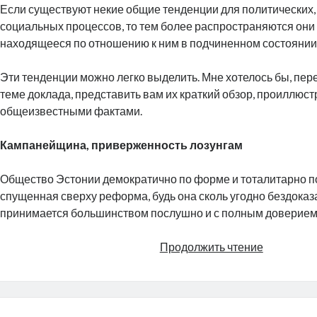
Если существуют некие общие тенденции для политических,
социальных процессов, то тем более распространяются они
находящееся по отношению к ним в подчиненном состоянии
Эти тенденции можно легко выделить. Мне хотелось бы, пере
теме доклада, представить вам их краткий обзор, проиллю
общеизвестными фактами.
Кампанейщина, приверженность лозунгам
Общество Эстонии демократично по форме и тоталитарно по
спущенная сверху реформа, будь она сколь угодно бездоказ
принимается большинством послушно и с полным доверием
Перспект
Продолжить чтение
развития
русскоязы
образова
в