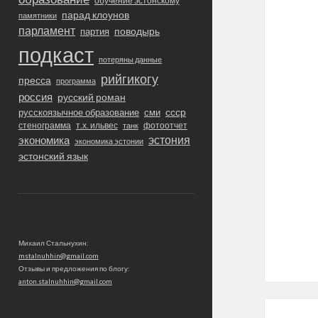
обучение эстонскому
парад клоунов
памятники
парламент
поводырь
партия
подкаст
потеряны данные
рийгикогу
пресса
программа
россия
русский роман
ссср
русскоязычное образование
сми
стенограмма
т.х. ильвес
фотоотчет
танк
экономика
эстония
экономика эстонии
эстонский язык
Михаил Стальнухин:
mstalnuhhin@gmail.com
Отзывы и предложения по блогу:
anton.stalnuhhin@gmail.com