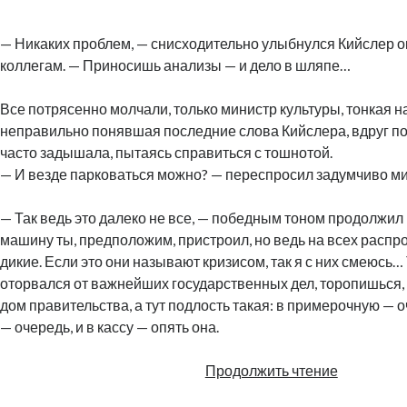
— Никаких проблем, — снисходительно улыбнулся Кийслер 
коллегам. — Приносишь анализы — и дело в шляпе…
Все потрясенно молчали, только министр культуры, тонкая н
неправильно понявшая последние слова Кийслера, вдруг по
часто задышала, пытаясь справиться с тошнотой.
— И везде парковаться можно? — переспросил задумчиво м
— Так ведь это далеко не все, — победным тоном продолжил 
машину ты, предположим, пристроил, но ведь на всех расп
дикие. Если это они называют кризисом, так я с них смеюсь…
оторвался от важнейших государственных дел, торопишься, к
дом правительства, а тут подлость такая: в примерочную — о
— очередь, и в кассу — опять она.
Инвалидн
Продолжить чтение
команда