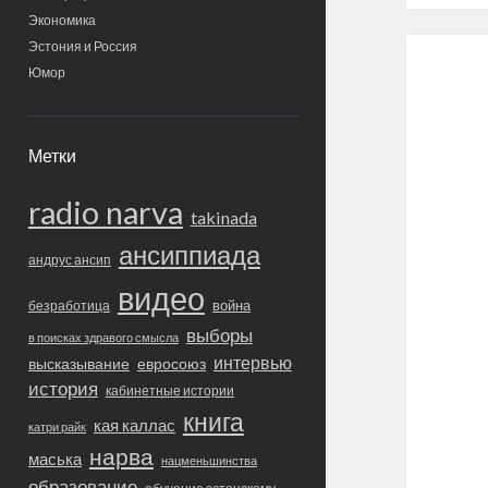
Экономика
Эстония и Россия
Юмор
Метки
radio narva
takinada
ансиппиада
андрус ансип
видео
война
безработица
выборы
в поисках здравого смысла
интервью
высказывание
евросоюз
история
кабинетные истории
книга
кая каллас
катри райк
нарва
маська
нацменьшинства
образование