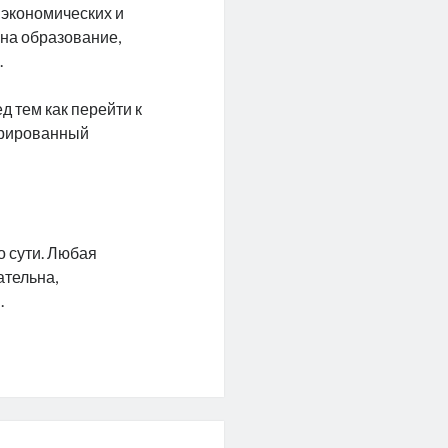
 экономических и
 на образование,
.
д тем как перейти к
стрированный
 сути. Любая
ательна,
.
ивы
чного
ния