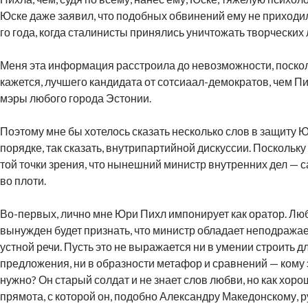
Юске даже заявил, что подобных обвинений ему не приходи
го года, когда сталинисты принялись уничтожать творческих
Меня эта информация расстроила до невозможности, посколь
кажется, лучшего кандидата от сотсиаал-демократов, чем Пи
мэры любого города Эстонии.
Поэтому мне бы хотелось сказать несколько слов в защиту 
порядке, так сказать, внутрипартийной дискуссии. Поскольк
той точки зрения, что нынешний министр внутренних дел —
во плоти.
Во-первых, лично мне Юри Пихл импонирует как оратор. Люб
вынужден будет признать, что министр обладает неподраж
устной речи. Пусть это не выражается ни в умении строить
предложения, ни в образности метафор и сравнений — кому э
нужно? Он старый солдат и не знает слов любви, но как хор
прямота, с которой он, подобно Александру Македонскому, р