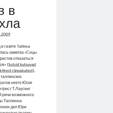
в в
хла
1.2009
в газете Tallinna
илась заметка «Соцы
ристов отказаться
ок» (
Sotsid kutsuvad
klikest rünnakutest
),
 таллинских
ратов некто Юске
нтрист Т.Лаусинг
й речи возможного
ры Таллинна
енних дел Юри
огическую травму.