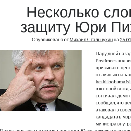
Эстонии
Несколько сло
защиту Юри Пи
Опубликовано от
Михаил Стальнухин
на
26.0
Пару дней назад 
Postimees появ
призывают цент
от личных напад
keski loobuma isi
в которой вождь
сотсиаал-демок
сообщил, что це
атаковал в свое
кандидата в мэ
министра внутр
Пихла, чем, судя по всему, нанес ему, Юске, тяжелую психол