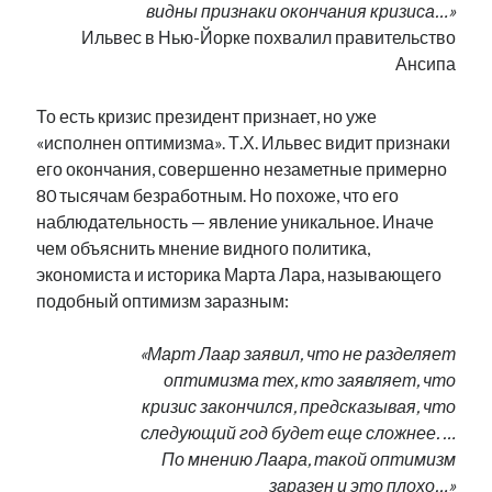
видны признаки окончания кризиса…»
рийгикогу
россия
русский роман
Ильвес в Нью-Йорке похвалил правительство
ссср
русскоязычное образование
сми
стенограмма
Ансипа
экономика
т.х. ильвес
фотоотчет
танк
экономика эстонии
эстония
эстонский язык
То есть кризис президент признает, но уже
«исполнен оптимизма». Т.Х. Ильвес видит признаки
его окончания, совершенно незаметные примерно
80 тысячам безработным. Но похоже, что его
наблюдательность — явление уникальное. Иначе
Михаил Стальнухин:
чем объяснить мнение видного политика,
mstalnuhhin@gmail.com
экономиста и историка Марта Лара, называющего
Отзывы и предложения по блогу:
anton.stalnuhhin@gmail.com
подобный оптимизм заразным:
«Март Лаар заявил, что не разделяет
оптимизма тех, кто заявляет, что
кризис закончился, предсказывая, что
следующий год будет еще сложнее. …
По мнению Лаара, такой оптимизм
заразен и это плохо…»