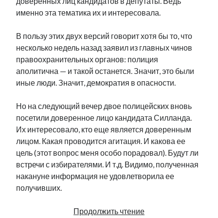
доверенных лиц кандидатов в депутаты. Ведь
именно эта тематика их и интересовала.
В пользу этих двух версий говорит хотя бы то, что
несколько недель назад заявил из главных чинов
правоохранительных органов: полиция
аполитична — и такой останется. Значит, это были
иные люди. Значит, демократия в опасности.
Но на следующий вечер двое полицейских вновь
посетили доверенное лицо кандидата Силланда.
Их интересовало, кто еще является доверенным
лицом. Какая проводится агитация. И какова ее
цель (этот вопрос меня особо порадовал). Будут ли
встречи с избирателями. И т.д. Видимо, полученная
накануне информация не удовлетворила ее
получивших.
Демократия
Продолжить чтение