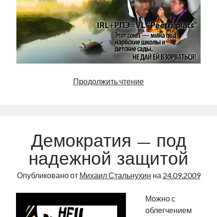
Не
Продолжить чтение
дай
ей
взорваться!
Демократия — под
надежной защитой
Опубликовано от
Михаил Стальнухин
на
24.09.2009
Можно с
облегчением