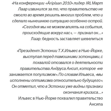
«На конференции «Äriplaan 2010» лидер IRL Март
Лаар извинился за то, что правительство не
смогло во время решить многих проблем, что и
сделало нынешнюю ситуацию особенно острой.
«Сегодня мы не можем влиять на события,
происходящие вокруг нас», — признал он…»
Лаар: бедность заставляет шевелиться
«Президент Эстонии Т.Х.Ильвес в Нью-Йорке,
выступая перед тамошними эстонцами, с
похвалой отозвался о деятельности
правительства Андруса Ансип, которое «не
занимается популизмом». По словам Ильвеса, «мы
исполнены оптимизма относительно будущего».
Он отметил, что в Эстонии уже видны признаки
окончания кризиса…»
Ильвес в Нью-Йорке похвалил правительство
Ансипа