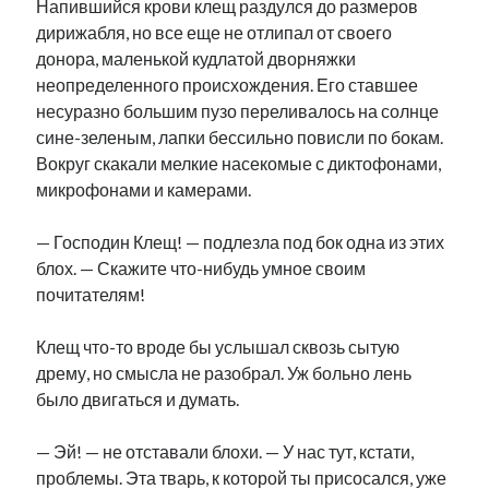
Напившийся крови клещ раздулся до размеров
дирижабля, но все еще не отлипал от своего
донора, маленькой кудлатой дворняжки
неопределенного происхождения. Его ставшее
несуразно большим пузо переливалось на солнце
сине-зеленым, лапки бессильно повисли по бокам.
Вокруг скакали мелкие насекомые с диктофонами,
микрофонами и камерами.
— Господин Клещ! — подлезла под бок одна из этих
блох. — Скажите что-нибудь умное своим
почитателям!
Клещ что-то вроде бы услышал сквозь сытую
дрему, но смысла не разобрал. Уж больно лень
было двигаться и думать.
— Эй! — не отставали блохи. — У нас тут, кстати,
проблемы. Эта тварь, к которой ты присосался, уже