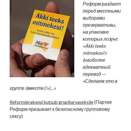
Реформ раздает
перед местными
выборами
презервативы,
на упаковке
которых лозунг
«Äkki teeks
mitmekesi!»
(наиболее
адекватный
перевод —
«Сделаем это в
группе (вместе)!»)…»
Reformierakond kutsub grupiturvaseksile
(Партия
Реформ призывает к безопасному групповому
сексу)
.