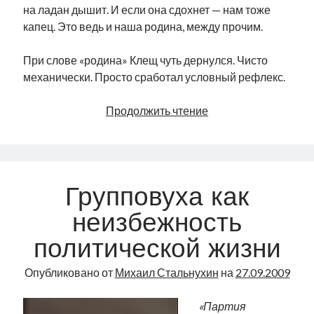
на ладан дышит. И если она сдохнет — нам тоже
капец. Это ведь и наша родина, между прочим.
При слове «родина» Клещ чуть дернулся. Чисто
механически. Просто сработал условный рефлекс.
Напившийся
Продолжить чтение
крови
клещ
Групповуха как
неизбежность
политической жизни
Опубликовано от
Михаил Стальнухин
на
27.09.2009
«Партия