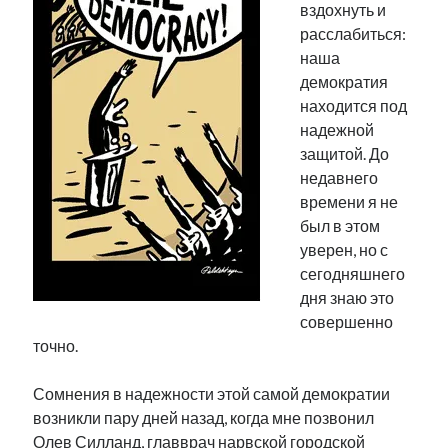
вздохнуть и
расслабиться:
наша
демократия
находится под
надежной
защитой. До
недавнего
времени я не
был в этом
уверен, но с
сегодняшнего
дня знаю это
совершенно
точно.
Сомнения в надежности этой самой демократии
возникли пару дней назад, когда мне позвонил
Олев Силланд, главврач нарвской городской