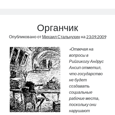
—
под
надежной
защитой
Органчик
Опубликовано от
Михаил Стальнухин
на
23.09.2009
«Отвечая на
вопросы в
Рийгикогу Андрус
Ансип отметил,
что государство
не будет
создавать
социальные
рабочие места,
поскольку они
нарушают