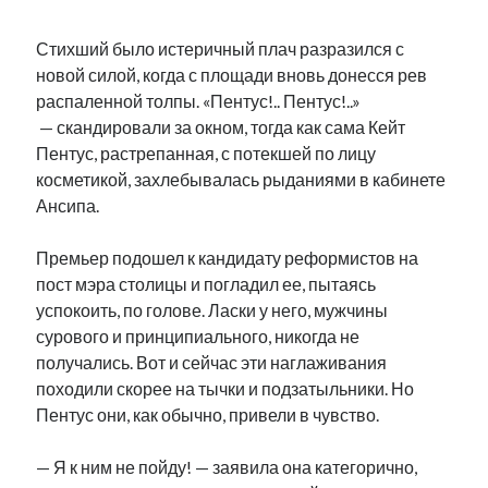
Стихший было истеричный плач разразился с
новой силой, когда с площади вновь донесся рев
распаленной толпы. «Пентус!.. Пентус!..»
— скандировали за окном, тогда как сама Кейт
Пентус, растрепанная, с потекшей по лицу
косметикой, захлебывалась рыданиями в кабинете
Ансипа.
Премьер подошел к кандидату реформистов на
пост мэра столицы и погладил ее, пытаясь
успокоить, по голове. Ласки у него, мужчины
сурового и принципиального, никогда не
получались. Вот и сейчас эти наглаживания
походили скорее на тычки и подзатыльники. Но
Пентус они, как обычно, привели в чувство.
— Я к ним не пойду! — заявила она категорично,