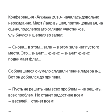
.
Конференция «Äriplaan 2010» началась довольно
неожиданно. Март Лаар вышел, пританцовывая, на
сцену, подслеповато оглядел участников,
улыбнулся и шепеляво запел:
— Снова… в этом… зале — в этом зале нет пустого
места. Это… значит… кризис — значит кризис
поднимает флаг…
Собравшиеся очумело слушали пение лидера IRL.
Вот он добрался до припева:
— Пусть не решить нам всех проблем — не решить…
всех проблем. Но станет радостнее всем
— веселей… станет всем!