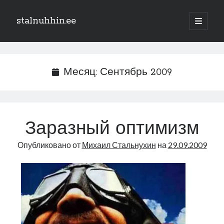
stalnuhhin.ee
отрыть
основн
Боковая
меню
Поиск
панель
Поиск
Месяц:
Сентябрь 2009
Рубрики
В мире
Заразный оптимизм
Интеграция
Опубликовано от
Михаил Стальнухин
на
29.09.2009
Интервью
Книга
Личное
Нарва и северо-восток
Обзор прессы
Образование
Парламент и правительство