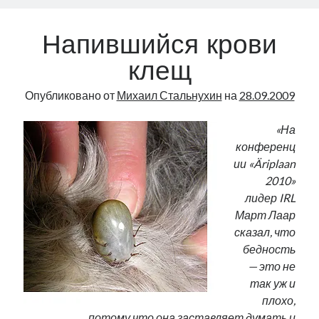
Напившийся крови
клещ
Опубликовано от
Михаил Стальнухин
на
28.09.2009
«На
конференц
ии «Äriplaan
2010»
лидер IRL
Март Лаар
сказал, что
бедность
— это не
так уж и
плохо,
потому что она заставляет думать и