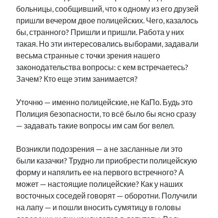
больницы, сообщивший, что к одному из его друзей
пришли вечером двое полицейских. Чего, казалось
бы, странного? Пришли и пришли. Работа у них
такая. Но эти интересовались выборами, задавали
весьма странные с точки зрения нашего
законодательства вопросы: с кем встречаетесь?
Зачем? Кто еще этим занимается?
Уточню — именно полицейские, не КаПо. Будь это
Полиция безопасности, то всё было бы ясно сразу
— задавать такие вопросы им сам бог велел.
Возникли подозрения — а не засланные ли это
были казачки? Трудно ли приобрести полицейскую
форму и напялить ее на первого встречного? А
может — настоящие полицейские? Как у наших
восточных соседей говорят — оборотни. Получили
на лапу — и пошли вносить сумятицу в головы