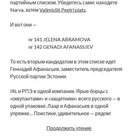
партийным списком. Убедитесь сами: находите
Narva, затем
Valimisliit Peetri plats
.
И вот они —
nr 141 JELENA ABRAMOVA
nr 142 GENADI AFANASSJEV
То есть вторым кандидатом в этом списке идет
Геннадий Афанасьев, заместитель председателя
Русской партии Эстонии.
IRL и РПЭ в одной компании. Ярые борцы с
«оккупантами» и «защитники» всего русского — в
одной упаковке. Лаар и Афанасьев в одной
упряжке… Поистине, удивительное — рядом!
Руководитель
Продолжить чтение
Русской