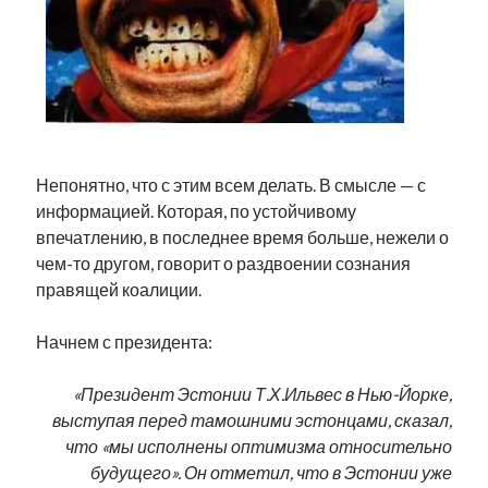
Фотографии
Экономика
Эстония и Россия
Юмор
Метки
Непонятно, что с этим всем делать. В смысле — с
информацией. Которая, по устойчивому
radio narva
впечатлению, в последнее время больше, нежели о
takinada
андрус ансип
чем-то другом, говорит о раздвоении сознания
видео
ансиппиада
война
правящей коалиции.
безработица
выборы
высказывание
в поисках здравого смысла
Начнем с президента:
интервью
история
евросоюз
кабинетные истории
книга
нарва
кая каллас
маська
катри райк
«Президент Эстонии Т.Х.Ильвес в Нью-Йорке,
образование
обучение эстонскому
нацменьшинства
выступая перед тамошними эстонцами, сказал,
парламент
поводырь
парад клоунов
партия
памятники
что «мы исполнены оптимизма относительно
подкаст
будущего». Он отметил, что в Эстонии уже
пресса
потеряны данные
программа