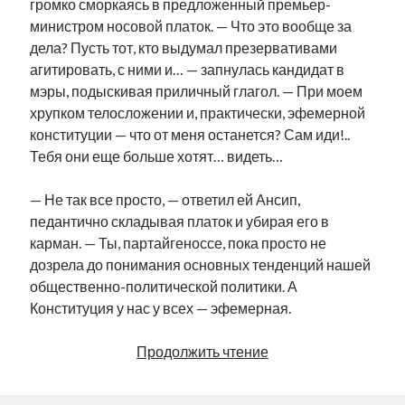
громко сморкаясь в предложенный премьер-
министром носовой платок. — Что это вообще за
дела? Пусть тот, кто выдумал презервативами
агитировать, с ними и… — запнулась кандидат в
мэры, подыскивая приличный глагол. — При моем
хрупком телосложении и, практически, эфемерной
конституции — что от меня останется? Сам иди!..
Тебя они еще больше хотят… видеть…
— Не так все просто, — ответил ей Ансип,
педантично складывая платок и убирая его в
карман. — Ты, партайгеноссе, пока просто не
дозрела до понимания основных тенденций нашей
общественно-политической политики. А
Конституция у нас у всех — эфемерная.
Групповуха
Продолжить чтение
как
неизбежность