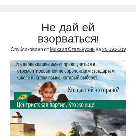
партии
Эстонии
—
Не дай ей
в
списках
взорваться!
IRL
Опубликовано от
Михаил Стальнухин
на
25.09.2009