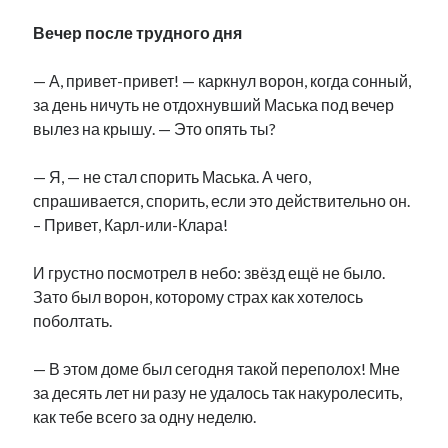
Фотографии
Вечер после трудного дня
Экономика
Эстония и Россия
— А, привет-привет! — каркнул ворон, когда сонный,
Юмор
за день ничуть не отдохнувший Маська под вечер
вылез на крышу. — Это опять ты?
Метки
— Я, — не стал спорить Маська. А чего,
спрашивается, спорить, если это действительно он.
radio narva
takinada
андрус ансип
– Привет, Карл-или-Клара!
видео
ансиппиада
война
безработица
И грустно посмотрел в небо: звёзд ещё не было.
выборы
высказывание
в поисках здравого смысла
Зато был ворон, которому страх как хотелось
интервью
история
евросоюз
кабинетные истории
поболтать.
книга
нарва
кая каллас
маська
катри райк
— В этом доме был сегодня такой переполох! Мне
образование
обучение эстонскому
нацменьшинства
за десять лет ни разу не удалось так накуролесить,
парламент
поводырь
парад клоунов
партия
памятники
как тебе всего за одну неделю.
подкаст
пресса
потеряны данные
программа