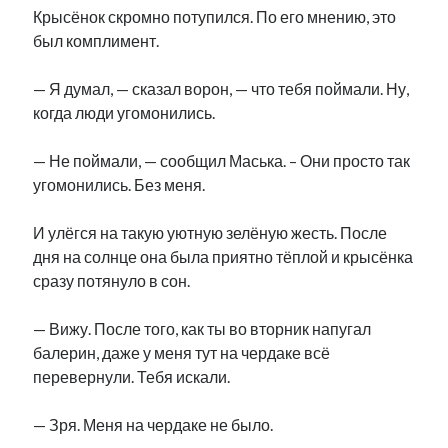
Крысёнок скромно потупился. По его мнению, это
рийгикогу
россия
русский роман
был комплимент.
ссср
русскоязычное образование
сми
стенограмма
экономика
т.х. ильвес
фотоотчет
танк
экономика эстонии
эстония
эстонский язык
— Я думал, — сказал ворон, — что тебя поймали. Ну,
когда люди угомонились.
— Не поймали, — сообщил Маська. – Они просто так
угомонились. Без меня.
Михаил Стальнухин:
И улёгся на такую уютную зелёную жесть. После
mstalnuhhin@gmail.com
дня на солнце она была приятно тёплой и крысёнка
Отзывы и предложения по блогу:
anton.stalnuhhin@gmail.com
сразу потянуло в сон.
— Вижу. После того, как ты во вторник напугал
балерин, даже у меня тут на чердаке всё
перевернули. Тебя искали.
— Зря. Меня на чердаке не было.