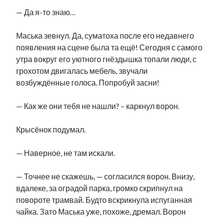
— Да я-то знаю…
Маська зевнул. Да, суматоха после его недавнего
появления на сцене была та ещё! Сегодня с самого
утра вокруг его уютного гнёздышка топали люди, с
грохотом двигалась мебель, звучали
возбуждённые голоса. Попробуй засни!
— Как же они тебя не нашли? – каркнул ворон.
Крысёнок подумал.
— Наверное, не там искали.
— Точнее не скажешь, — согласился ворон. Внизу,
вдалеке, за оградой парка, громко скрипнул на
повороте трамвай. Будто вскрикнула испуганная
чайка. Зато Маська уже, похоже, дремал. Ворон