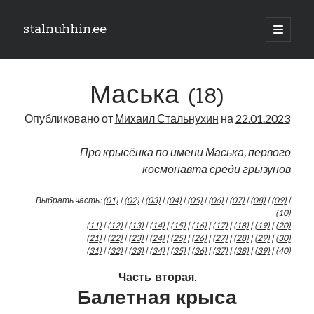
stalnuhhin.ee
отрыть
основн
Боковая
меню
Поиск
панель
Маська (18)
Поиск
Опубликовано от
Михаил Стальнухин
на
22.01.2023
Рубрики
Про крысёнка по имени Маська, первого
космонавта среди грызунов
В мире
Интеграция
Выбрать часть:
(01)
|
(02)
|
(03)
|
(04)
|
(05)
|
(06)
|
(07)
|
(08)
|
(09)
|
Интервью
(10)
Книга
(11)
|
(12)
|
(13)
|
(14)
|
(15)
|
(16)
|
(17)
|
(18)
|
(19)
|
(20)
(21)
|
(22)
|
(23)
|
(24)
|
(25)
|
(26)
|
(27)
|
(28)
|
(29)
|
(30)
Личное
(31)
|
(32)
|
(33)
|
(34)
|
(35)
|
(36)
|
(37)
|
(38)
|
(39)
| (40)
Нарва и северо-восток
Обзор прессы
Часть вторая.
Образование
Балетная крыса
Парламент и правительство