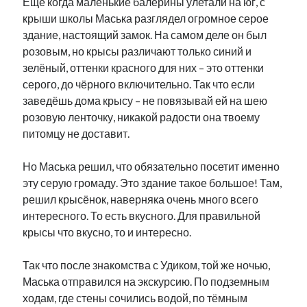
Ещё когда маленькие балерины улетали на юг, с
Фотографии
крыши школы Маська разглядел огромное серое
Экономика
здание, настоящий замок. На самом деле он был
Эстония и Россия
розовым, но крысы различают только синий и
Юмор
зелёный, оттенки красного для них – это оттенки
серого, до чёрного включительно. Так что если
заведёшь дома крысу – не повязывай ей на шею
Метки
розовую ленточку, никакой радости она твоему
питомцу не доставит.
radio narva
takinada
андрус ансип
Но Маська решил, что обязательно посетит именно
видео
ансиппиада
война
безработица
эту серую громаду. Это здание такое большое! Там,
выборы
решил крысёнок, наверняка очень много всего
высказывание
в поисках здравого смысла
интересного. То есть вкусного. Для правильной
интервью
история
евросоюз
кабинетные истории
крысы что вкусно, то и интересно.
книга
нарва
кая каллас
маська
катри райк
образование
обучение эстонскому
нацменьшинства
Так что после знакомства с Удиком, той же ночью,
парламент
поводырь
парад клоунов
партия
памятники
Маська отправился на экскурсию. По подземным
подкаст
ходам, где стены сочились водой, по тёмным
пресса
потеряны данные
программа