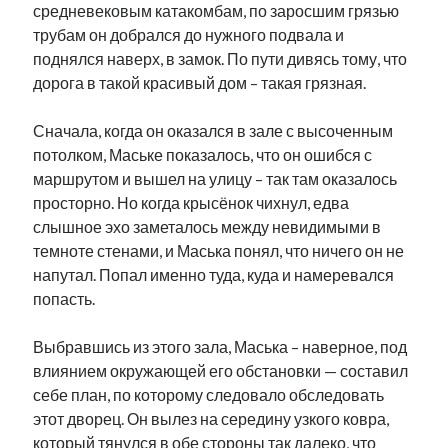
средневековым катакомбам, по заросшим грязью
рийгикогу
россия
русский роман
трубам он добрался до нужного подвала и
ссср
русскоязычное образование
сми
стенограмма
поднялся наверх, в замок. По пути дивясь тому, что
экономика
т.х. ильвес
фотоотчет
танк
экономика эстонии
дорога в такой красивый дом – такая грязная.
эстония
эстонский язык
Сначала, когда он оказался в зале с высоченным
потолком, Маське показалось, что он ошибся с
маршрутом и вышел на улицу – так там оказалось
просторно. Но когда крысёнок чихнул, едва
Михаил Стальнухин:
слышное эхо заметалось между невидимыми в
mstalnuhhin@gmail.com
темноте стенами, и Маська понял, что ничего он не
Отзывы и предложения по блогу:
напутал. Попал именно туда, куда и намеревался
anton.stalnuhhin@gmail.com
попасть.
Выбравшись из этого зала, Маська – наверное, под
влиянием окружающей его обстановки — составил
себе план, по которому следовало обследовать
этот дворец. Он вылез на середину узкого ковра,
который тянулся в обе стороны так далеко, что