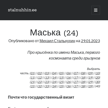
stalnuhhin.ee
отрыть
основн
Боковая
меню
Поиск
панель
Маська (24)
Поиск
Опубликовано от
Михаил Стальнухин
на
29.01.2023
Рубрики
Про крысёнка по имени Маська, первого
космонавта среди грызунов
В мире
Интеграция
Выбрать
Интервью
часть:
(01)
|
(02)
|
(03)
|
(04)
|
(05)
|
(06)
|
(07)
|
(08)
|
(09)
|
(10)
Книга
(11)
|
(12)
|
(13)
|
(14)
|
(15)
|
(16)
|
(17)
|
(18)
|
(19)
|
(20)
(21)
|
(22)
|
(23)
|
(24)
|
(25)
|
(26)
|
(27)
|
(28)
|
(29)
|
(30)
Личное
(31)
|
(32)
|
(33)
|
(34)
|
(35)
|
(36)
|
(37)
|
(38)
|
(39)
| (40)
Нарва и северо-восток
Обзор прессы
Почти что государственный визит
Образование
Парламент и правительство