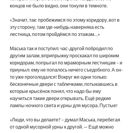
концов не было видно, они тонули в темноте.
«Значит, так: пробежимся по этому коридору, вот в
эту сторону, там где-нибудь наверняка есть
лестница, потом пройдёмся по этажам…»
Маська так и поступил: час-другой побродил по
другим залам, вприпрыжку проскакал по широким
коридорам, попрыгал по мраморным лестницам – и
приуныл: ему не попалось ничего съедобного. А он-
то уже проголодался! Вокруг же одни только
бесконечные двери с табличками, потыкавшись в
которые крысёнок понял, что надо бы ему
научиться такие двери открывать. Ещё редкие
лампы ночного света и урны для мусора. Пустые!
«Люди, что вы делаете? – думал Маська, перебегая
от одной мусорной урны к другой. — Ещё можно