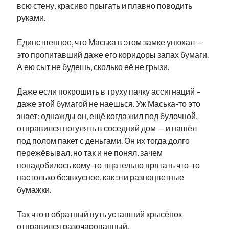
всю стену, красиво прыгать и плавно поводить
руками.
Единственное, что Маська в этом замке унюхал —
это пропитавший даже его коридоры запах бумаги.
А ею сыт не будешь, сколько её не грызи.
Даже если покрошить в труху пачку ассигнаций –
даже этой бумагой не наешься. Уж Маська-то это
знает: однажды он, ещё когда жил под булочной,
отправился погулять в соседний дом — и нашёл
под полом пакет с деньгами. Он их тогда долго
пережёвывал, но так и не понял, зачем
понадобилось кому-то тщательно прятать что-то
настолько безвкусное, как эти разноцветные
бумажки.
Так что в обратный путь уставший крысёнок
отправился разочарованный.