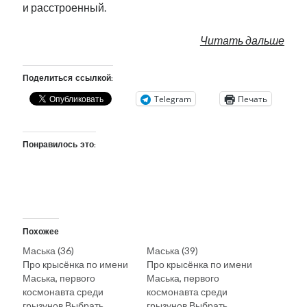
и расстроенный.
Читать дальше
Поделиться ссылкой:
Telegram
Печать
Понравилось это:
Похожее
Маська (36)
Маська (39)
Про крысёнка по имени
Про крысёнка по имени
Маська, первого
Маська, первого
космонавта среди
космонавта среди
грызунов Выбрать
грызунов Выбрать