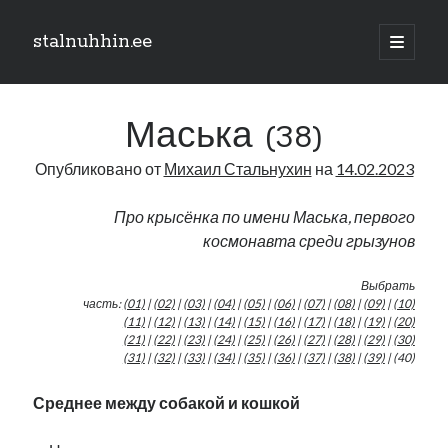
stalnuhhin.ee
отрыть
основн
Боковая
меню
Поиск
панель
Маська (38)
Поиск
Опубликовано от
Михаил Стальнухин
на
14.02.2023
Рубрики
Про крысёнка по имени Маська, первого
космонавта среди грызунов
В мире
Интеграция
Выбрать
Интервью
часть:
(01)
|
(02)
|
(03)
|
(04)
|
(05)
|
(06)
|
(07)
|
(08)
|
(09)
|
(10)
Книга
(11)
|
(12)
|
(13)
|
(14)
|
(15)
|
(16)
|
(17)
|
(18)
|
(19)
|
(20)
(21)
|
(22)
|
(23)
|
(24)
|
(25)
|
(26)
|
(27)
|
(28)
|
(29)
|
(30)
Личное
(31)
|
(32)
|
(33)
|
(34)
|
(35)
|
(36)
|
(37)
|
(38)
|
(39)
| (40)
Нарва и северо-восток
Обзор прессы
Среднее между собакой и кошкой
Образование
Парламент и правительство