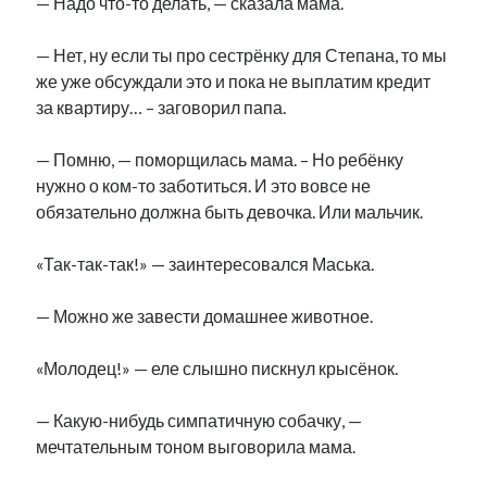
— Надо что-то делать, — сказала мама.
Фотографии
Экономика
— Нет, ну если ты про сестрёнку для Степана, то мы
Эстония и Россия
же уже обсуждали это и пока не выплатим кредит
Юмор
за квартиру… – заговорил папа.
— Помню, — поморщилась мама. – Но ребёнку
Метки
нужно о ком-то заботиться. И это вовсе не
обязательно должна быть девочка. Или мальчик.
radio narva
takinada
андрус ансип
«Так-так-так!» — заинтересовался Маська.
видео
ансиппиада
война
безработица
выборы
— Можно же завести домашнее животное.
высказывание
в поисках здравого смысла
интервью
история
евросоюз
кабинетные истории
«Молодец!» — еле слышно пискнул крысёнок.
книга
нарва
кая каллас
маська
катри райк
образование
обучение эстонскому
нацменьшинства
— Какую-нибудь симпатичную собачку, —
парламент
поводырь
парад клоунов
партия
памятники
мечтательным тоном выговорила мама.
подкаст
пресса
потеряны данные
программа