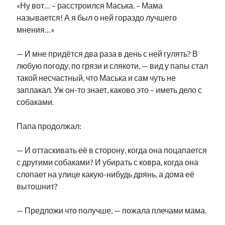
«Ну вот… – расстроился Маська. – Мама
рийгикогу
россия
русский роман
называется! А я был о ней гораздо лучшего
ссср
русскоязычное образование
сми
стенограмма
мнения…»
экономика
т.х. ильвес
фотоотчет
танк
экономика эстонии
эстония
эстонский язык
— И мне придётся два раза в день с ней гулять? В
любую погоду, по грязи и слякоти, — вид у папы стал
такой несчастный, что Маська и сам чуть не
заплакал. Уж он-то знает, каково это – иметь дело с
собаками.
Михаил Стальнухин:
mstalnuhhin@gmail.com
Папа продолжал:
Отзывы и предложения по блогу:
anton.stalnuhhin@gmail.com
— И оттаскивать её в сторону, когда она поцапается
с другими собаками? И убирать с ковра, когда она
слопает на улице какую-нибудь дрянь, а дома её
вытошнит?
— Предложи что получше, — пожала плечами мама.