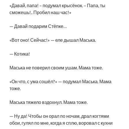
«Давай, папа! – подумал крысёнок. – Папа, ты
сможешь!.. Пробил наш час!»
— Давай подарим Стёпке…
«Вот оно! Сейчас!» — еле дышал Маська.
— Котика!
Маська не поверил своим ушам. Мама тоже.
«Он что, с ума сошёл?» — подумал Маська. Мама
тоже.
Маська тяжело вздохнул. Мама тоже.
— Ну да! Чтобы он орал по ночам, драл когтями
обои, гулял по мне, когда я сплю, воровал с кухни