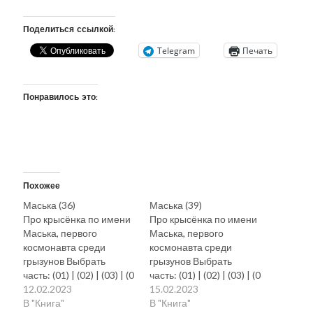
Поделиться ссылкой:
Telegram
Печать
Понравилось это:
Похожее
Маська (36)
Маська (39)
Про крысёнка по имени
Про крысёнка по имени
Маська, первого
Маська, первого
космонавта среди
космонавта среди
грызунов Выбрать
грызунов Выбрать
часть: (01) | (02) | (03) | (0
часть: (01) | (02) | (03) | (0
4) | (05) | (06) | (07) | (08) |
12.02.2023
4) | (05) | (06) | (07) | (08) |
15.02.2023
(09) | (10)
В "Книга"
(09) | (10)
В "Книга"