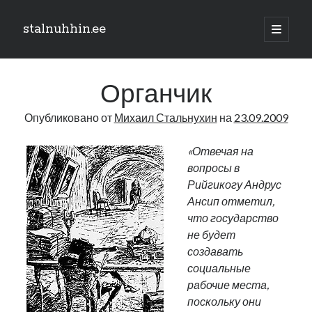
stalnuhhin.ee
отрыть
основн
Боковая
меню
Поиск
панель
Органчик
Поиск
Опубликовано от
Михаил Стальнухин
на
23.09.2009
Рубрики
«Отвечая на
вопросы в
В мире
Рийгикогу Андрус
Интеграция
Ансип отметил,
Интервью
что государство
Книга
не будет
Личное
создавать
Нарва и северо-восток
социальные
Обзор прессы
рабочие места,
Образование
поскольку они
Парламент и правительство