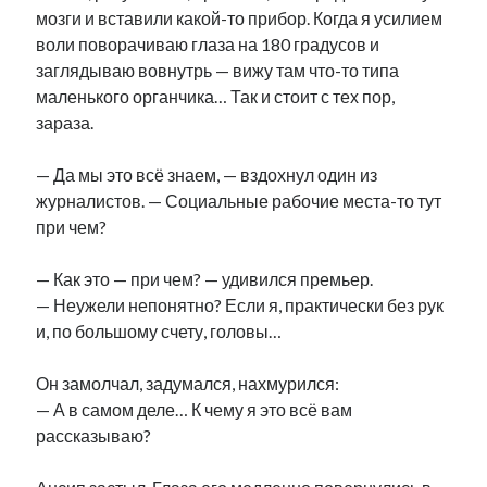
мозги и вставили какой-то прибор. Когда я усилием
воли поворачиваю глаза на 180 градусов и
заглядываю вовнутрь — вижу там что-то типа
маленького органчика… Так и стоит с тех пор,
зараза.
— Да мы это всё знаем, — вздохнул один из
журналистов. — Социальные рабочие места-то тут
при чем?
— Как это — при чем? — удивился премьер.
— Неужели непонятно? Если я, практически без рук
и, по большому счету, головы…
Он замолчал, задумался, нахмурился:
— А в самом деле… К чему я это всё вам
рассказываю?