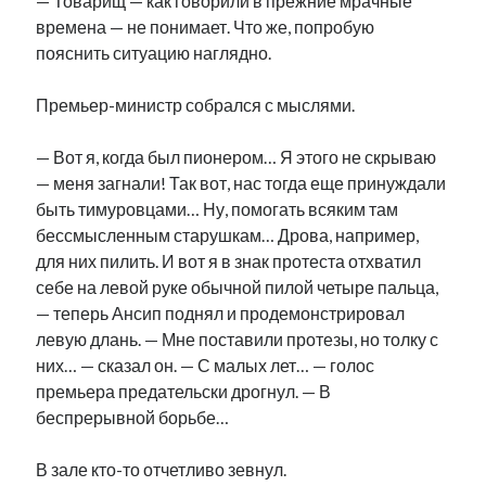
— Товарищ — как говорили в прежние мрачные
времена — не понимает. Что же, попробую
пояснить ситуацию наглядно.
Премьер-министр собрался с мыслями.
— Вот я, когда был пионером… Я этого не скрываю
— меня загнали! Так вот, нас тогда еще принуждали
быть тимуровцами… Ну, помогать всяким там
бессмысленным старушкам… Дрова, например,
для них пилить. И вот я в знак протеста отхватил
себе на левой руке обычной пилой четыре пальца,
— теперь Ансип поднял и продемонстрировал
левую длань. — Мне поставили протезы, но толку с
них… — сказал он. — С малых лет… — голос
премьера предательски дрогнул. — В
беспрерывной борьбе…
В зале кто-то отчетливо зевнул.