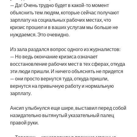
— Да! Очень трудно будет в какой-то момент
рийгикогу
россия
русский роман
объяснить тем людям, которые сейчас получают
ссср
русскоязычное образование
сми
стенограмма
зарплату на социальных рабочих местах, что
экономика
т.х. ильвес
фотоотчет
танк
экономика эстонии
эстония
эстонский язык
кризис прошел и в ваших услугам мы больше не
нуждаемся. Это очевидно.
Из зала раздался вопрос одного из журналистов:
— Но ведь окончание кризиса означает
восстановление рабочих мест в тех сферах, откуда
Михаил Стальнухин:
эти люди пришли. И ничего объяснять не придется
mstalnuhhin@gmail.com
— они просто вернутся туда, откуда пришли,
Отзывы и предложения по блогу:
anton.stalnuhhin@gmail.com
вернутся на привычную работу и нормальную
зарплату.
Ансип улыбнулся еще шире, выставил перед собой
назидательно вытянутый указательный палец
правой руки.