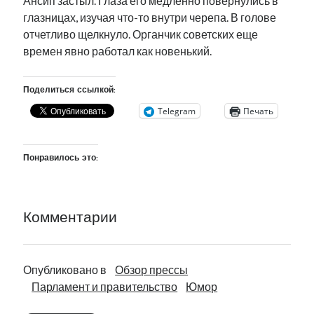
Ансип застыл. Глаза его медленно повернулись в
глазницах, изучая что-то внутри черепа. В голове
отчетливо щелкнуло. Органчик советских еще
времен явно работал как новенький.
Поделиться ссылкой:
Telegram
Печать
Понравилось это:
Комментарии
Опубликовано в
Обзор прессы
Парламент и правительство
Юмор