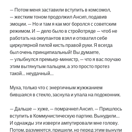
— Потом меня заставили вступить в комсомол,
— жестким тоном продолжил Ансип, подавив
эмоции. — Но и там я как мог боролся с советским
режимом. И — дело было в стройотряде — чтоб не
работать на оккупантов взял и отхватил себе
циркулярной пилой кисть правой руки. Я всегда
был очень принципиальный! Вы думаете,
— улыбнулся премьер-министр, — что я вас поучаю
этим вытянутым пальцем, а это просто протез
такой… неудачный…
Муха, только что с энергичным жужжанием
бившаяся в стекло, заснула и упала на подоконник.
— Дальше — хуже, — помрачнел Ансип. — Пришлось
вступить в Коммунистическую партию. Вынудили…
И однажды эти изверги ампутировали мне голову.
Потом, разумеется, пришили, но перед этим вынули