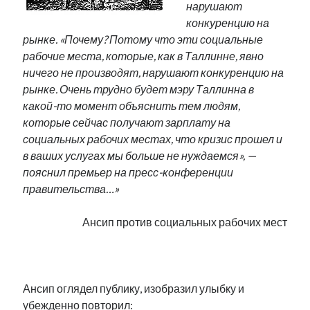
нарушают
Фотографии
конкуренцию на
Экономика
рынке. «Почему? Потому что эти социальные
Эстония и Россия
рабочие места, которые, как в Таллинне, явно
Юмор
ничего не производят, нарушают конкуренцию на
рынке. Очень трудно будет мэру Таллинна в
какой-то момент объяснить тем людям,
Метки
которые сейчас получают зарплату на
социальных рабочих местах, что кризис прошел и
radio narva
takinada
андрус ансип
в ваших услугах мы больше не нуждаемся», —
пояснил премьер на пресс-конференции
видео
ансиппиада
война
безработица
правительства…»
выборы
высказывание
в поисках здравого смысла
интервью
история
евросоюз
кабинетные истории
Ансип против социальных рабочих мест
книга
нарва
кая каллас
маська
катри райк
.
образование
обучение эстонскому
нацменьшинства
парламент
поводырь
парад клоунов
партия
памятники
Ансип оглядел публику, изобразил улыбку и
подкаст
пресса
убежденно повторил:
потеряны данные
программа