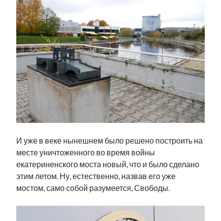
рийгикогу
россия
русский роман
ссср
русскоязычное образование
сми
стенограмма
экономика
т.х. ильвес
фотоотчет
танк
экономика эстонии
эстония
эстонский язык
Михаил Стальнухин:
mstalnuhhin@gmail.com
Отзывы и предложения по блогу:
anton.stalnuhhin@gmail.com
И уже в веке нынешнем было решено построить на
месте уничтоженного во время войны
екатериненского моста новый, что и было сделано
этим летом. Ну, естественно, назвав его уже
мостом, само собой разумеется, Свободы.