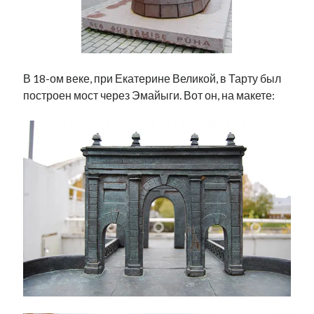
Фотографии
Экономика
Эстония и Россия
Юмор
В 18-ом веке, при Екатерине Великой, в Тарту был
построен мост через Эмайыги. Вот он, на макете:
Метки
radio narva
takinada
андрус ансип
видео
ансиппиада
война
безработица
выборы
высказывание
в поисках здравого смысла
интервью
история
евросоюз
кабинетные истории
книга
нарва
кая каллас
маська
катри райк
образование
обучение эстонскому
нацменьшинства
парламент
поводырь
парад клоунов
партия
памятники
подкаст
пресса
потеряны данные
программа