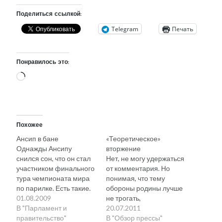
Поделиться ссылкой:
Telegram
Печать
Понравилось это:
Загрузка…
Похожее
Ансип в бане
«Теоретическое»
Однажды Ансипу
вторжение
снился сон, что он стал
Нет, не могу удержаться
участником финального
от комментария. Но
тура чемпионата мира
понимая, что тему
по парилке. Есть такие.
обороны родины лучше
Там, в общем, садятся
01.08.2009
не трогать,
мужики в баньке…
В "Парламент и
сосредоточусь на
20.07.2011
Кстати, там — это в
правительство"
другой стороне
В "Обзор прессы"