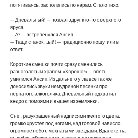
потягиваясь, расползлись по нарам. Стало тихо.
— Дневальный! — позвал вдруг кто-то с верхнего
яруса.
— А? — встрепенулся Ансип.
— Тащи станок …ый! — традиционно пошутили в
ответ.
Короткие смешки почти сразу сменились
разноголосым храпом. «Хорошо!» — опять
умилился Ансип. Из дальнего угла все так же
доносились звуки немудреной песенки про
пернатого алкоголика. Дневальный подхватил
ведро с помоями и вышел из землянки.
Снег, разукрашенный надписями желтого цвета,
громко хрустел под ногами, над головой нависло
огромное небо с мохнатыми звездами. Вдалеке, на
вырубке, обиженно выл волк, еще несколько