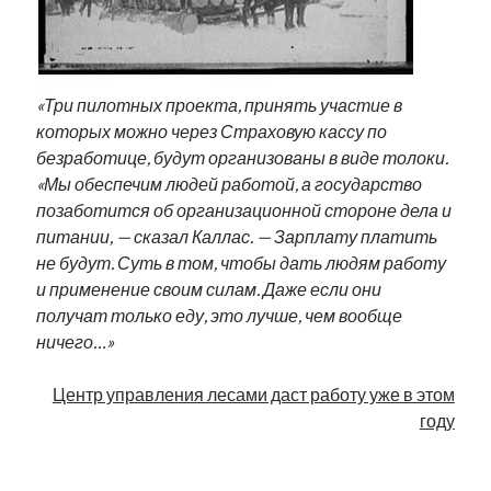
Фотографии
Экономика
Эстония и Россия
Юмор
«Три пилотных проекта, принять участие в
которых можно через Страховую кассу по
безработице, будут организованы в виде толоки.
Метки
«Мы обеспечим людей работой, а государство
позаботится об организационной стороне дела и
radio narva
питании, — сказал Каллас. — Зарплату платить
takinada
андрус ансип
не будут. Суть в том, чтобы дать людям работу
видео
ансиппиада
и применение своим силам. Даже если они
война
безработица
получат только еду, это лучше, чем вообще
выборы
высказывание
в поисках здравого смысла
ничего…»
интервью
история
евросоюз
кабинетные истории
книга
нарва
кая каллас
маська
катри райк
Центр управления лесами даст работу уже в этом
образование
обучение эстонскому
нацменьшинства
году
парламент
поводырь
парад клоунов
партия
памятники
подкаст
.
пресса
потеряны данные
программа