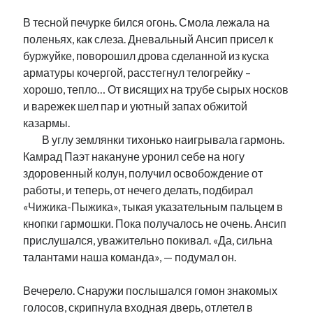
рийгикогу
россия
русский роман
В тесной печурке бился огонь. Смола лежала на
ссср
русскоязычное образование
сми
стенограмма
поленьях, как слеза. Дневальный Ансип присел к
экономика
т.х. ильвес
фотоотчет
танк
экономика эстонии
буржуйке, поворошил дрова сделанной из куска
эстония
эстонский язык
арматуры кочергой, расстегнул телогрейку –
хорошо, тепло… От висящих на трубе сырых носков
и варежек шел пар и уютный запах обжитой
казармы.
…….
В углу землянки тихонько наигрывала гармонь.
Михаил Стальнухин:
Камрад Паэт накануне уронил себе на ногу
mstalnuhhin@gmail.com
здоровенный колун, получил освобождение от
Отзывы и предложения по блогу:
работы, и теперь, от нечего делать, подбирал
anton.stalnuhhin@gmail.com
«Чижика-Пыжика», тыкая указательным пальцем в
кнопки гармошки. Пока получалось не очень. Ансип
прислушался, уважительно покивал. «Да, сильна
талантами наша команда», — подумал он.
Вечерело. Снаружи послышался гомон знакомых
голосов, скрипнула входная дверь, отлетел в