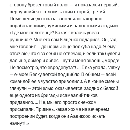
сторону брезентовый полог — и показался первый,
вернувшийся с толоки, за ним второй, третий…
Помещение до отказа заполнилось хорошо
поработавшими, румяными и радостными людьми.
«Где мое полотенце? Какая сволочь увела
рушничок? Мне его сам Ющенко подарил!.. Он, гад,
мне говорит — до нормы еще полкуба надо. Я ему
отвечаю, что я за себя не отвечаю, и если так будет и
дальше, обмер и обвес – ну ты меня знаешь, морда!
Не посмотрю, что евродепутат! … Елка упала, гляжу
— ё-моё! Белку веткой подшибло. В общем — всей
командой ее в чувство приводили. А в конце смены
глянули — этой елью, оказывается, заодно с белкой
еще одного из бригады исамаалийтчиков
придавило. … Не, мы его просто снежком
присыпали. Прикинь, какая хохма на вечернем
построении будет, когда они Аавиксоо искать
начнут!..»