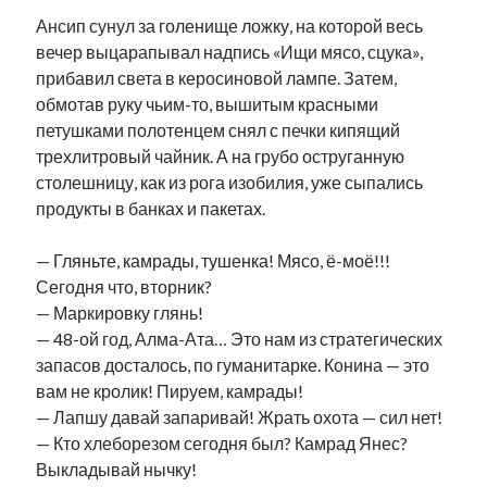
Ансип сунул за голенище ложку, на которой весь
вечер выцарапывал надпись «Ищи мясо, сцука»,
прибавил света в керосиновой лампе. Затем,
обмотав руку чьим-то, вышитым красными
петушками полотенцем снял с печки кипящий
трехлитровый чайник. А на грубо оструганную
столешницу, как из рога изобилия, уже сыпались
продукты в банках и пакетах.
— Гляньте, камрады, тушенка! Мясо, ё-моё!!!
Сегодня что, вторник?
— Маркировку глянь!
— 48-ой год, Алма-Ата… Это нам из стратегических
запасов досталось, по гуманитарке. Конина — это
вам не кролик! Пируем, камрады!
— Лапшу давай запаривай! Жрать охота — сил нет!
— Кто хлеборезом сегодня был? Камрад Янес?
Выкладывай нычку!