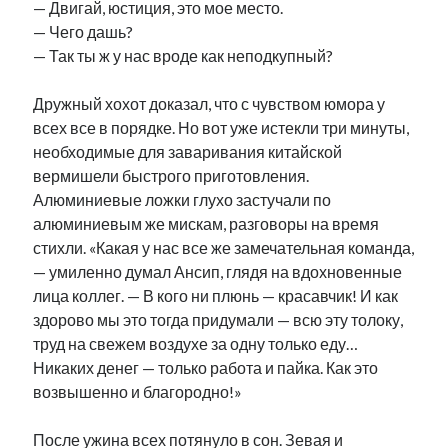
— Двигай, юстиция, это мое место.
— Чего дашь?
— Так ты ж у нас вроде как неподкупный?
Дружный хохот доказал, что с чувством юмора у
всех все в порядке. Но вот уже истекли три минуты,
необходимые для заваривания китайской
вермишели быстрого приготовления.
Алюминиевые ложки глухо застучали по
алюминиевым же мискам, разговоры на время
стихли. «Какая у нас все же замечательная команда,
— умиленно думал Ансип, глядя на вдохновенные
лица коллег. — В кого ни плюнь — красавчик! И как
здорово мы это тогда придумали — всю эту толоку,
труд на свежем воздухе за одну только еду…
Никаких денег — только работа и пайка. Как это
возвышенно и благородно!»
После ужина всех потянуло в сон. Зевая и