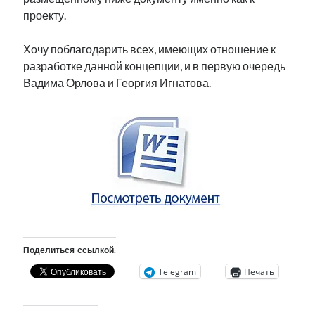
рийгикогу
россия
проекту.
русский роман
ссср
русскоязычное образование
сми
стенограмма
экономика
т.х. ильвес
фотоотчет
танк
экономика эстонии
Хочу поблагодарить всех, имеющих отношение к
эстония
эстонский язык
разработке данной концепции, и в первую очередь
Вадима Орлова и Георгия Игнатова.
Михаил Стальнухин:
mstalnuhhin@gmail.com
Отзывы и предложения по блогу:
anton.stalnuhhin@gmail.com
Поделиться ссылкой:
Telegram
Печать