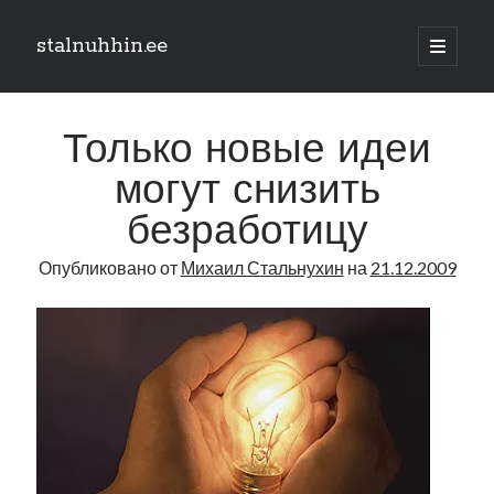
stalnuhhin.ee
отрыть
основн
Боковая
меню
Поиск
панель
Только новые идеи
Поиск
могут снизить
безработицу
Рубрики
Опубликовано от
Михаил Стальнухин
на
21.12.2009
В мире
Интеграция
Интервью
Книга
Личное
Нарва и северо-восток
Обзор прессы
Образование
Парламент и правительство