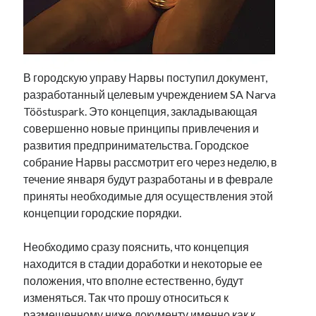
Фотографии
Экономика
Эстония и Россия
Юмор
В городскую управу Нарвы поступил документ,
разработанный целевым учреждением SA Narva
Tööstuspark. Это концепция, закладывающая
Метки
совершенно новые принципы привлечения и
развития предпринимательства. Городское
radio narva
takinada
андрус ансип
собрание Нарвы рассмотрит его через неделю, в
видео
течение января будут разработаны и в феврале
ансиппиада
война
безработица
приняты необходимые для осуществления этой
выборы
высказывание
в поисках здравого смысла
концепции городские порядки.
интервью
история
евросоюз
кабинетные истории
книга
нарва
Необходимо сразу пояснить, что концепция
кая каллас
маська
катри райк
находится в стадии доработки и некоторые ее
образование
обучение эстонскому
нацменьшинства
положения, что вполне естественно, будут
парламент
поводырь
парад клоунов
партия
памятники
изменяться. Так что прошу относиться к
подкаст
пресса
потеряны данные
программа
размещенному ниже документу именно как к