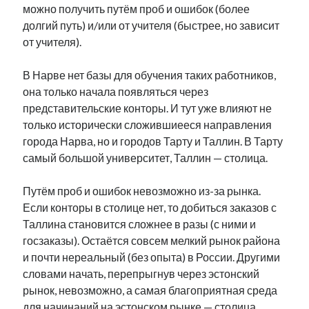
можно получить путём проб и ошибок (более
долгий путь) и/или от учителя (быстрее, но зависит
от учителя).
В Нарве нет базы для обучения таких работников,
она только начала появляться через
представительские конторы. И тут уже влияют не
только исторически сложившиееся направления
города Нарва, но и городов Тарту и Таллин. В Тарту
самый большой университет, Таллин — столица.
Путём проб и ошибок невозможно из-за рынка.
Если конторы в столице нет, то добиться заказов с
Таллина становится сложнее в разы (с ними и
госзаказы). Остаётся совсем мелкий рынок района
и почти нереальный (без опыта) в России. Другими
словами начать, перепрыгнув через эстонский
рынок, невозможно, а самая благоприятная среда
для начинаний на эстонском рынке — столица.