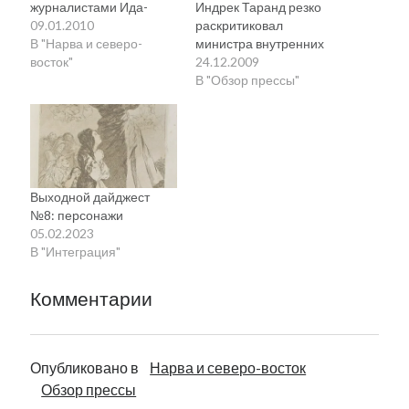
журналистами Ида-
Индрек Таранд резко
Вирумаа. … По словам
09.01.2010
раскритиковал
Померантса, до Нарвы
В "Нарва и северо-
министра внутренних
зачастую вся
восток"
дел Марко Померантса,
24.12.2009
информация не
который заявил, что
В "Обзор прессы"
доходит, и государство
министры при
должно тут что-то
необходимости должны
предпринять. Цель — не
говорить на русском
политическая
языке. Таранд и задался
пропаганда, а просто
вопросом, что это —
снабжение населения
национал-
Выходной дайджест
качественной
консервативные
№8: персонажи
информацией…»
взгляды или
05.02.2023
Померантс встретился в
помешательство?»
В "Интеграция"
Нарве с русскими
Таранд: Померантс
журналистами .
сдурел? . — Глянь!
Комментарии
Министр…
— сказал дежурный
полицейский с биркой
«Sidoroff» на груди,
рассматривая картинку
Опубликовано в
Нарва и северо-восток
на…
Обзор прессы