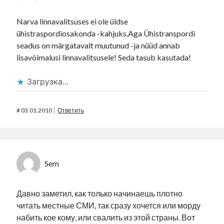
Narva linnavalitsuses ei ole üldse
ühistraspordiosakonda -kahjuks.Aga Ühistranspordi
seadus on märgatavalt muutunud -ja nüüd annab
lisavõimalusi linnavalitsusele! Seda tasub kasutada!
Загрузка...
#
03.01.2010
Ответить
Sem
Давно заметил, как только начинаешь плотно
читать местные СМИ, так сразу хочется или морду
набить кое кому, или свалить из этой страны. Вот