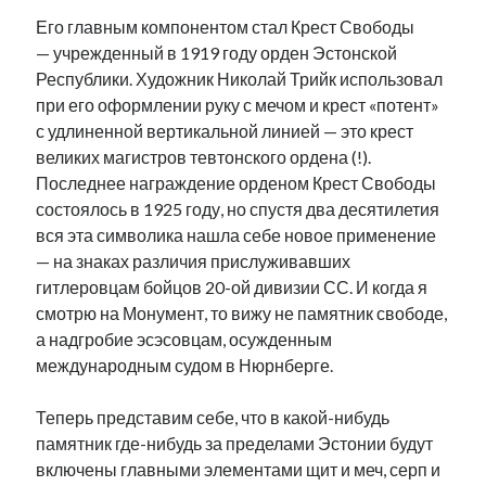
Его главным компонентом стал Крест Свободы
— учрежденный в 1919 году орден Эстонской
Республики. Художник Николай Трийк использовал
при его оформлении руку с мечом и крест «потент»
с удлиненной вертикальной линией — это крест
великих магистров тевтонского ордена (!).
Последнее награждение орденом Крест Свободы
состоялось в 1925 году, но спустя два десятилетия
вся эта символика нашла себе новое применение
— на знаках различия прислуживавших
гитлеровцам бойцов 20-ой дивизии СС. И когда я
смотрю на Монумент, то вижу не памятник свободе,
а надгробие эсэсовцам, осужденным
международным судом в Нюрнберге.
Теперь представим себе, что в какой-нибудь
памятник где-нибудь за пределами Эстонии будут
включены главными элементами щит и меч, серп и