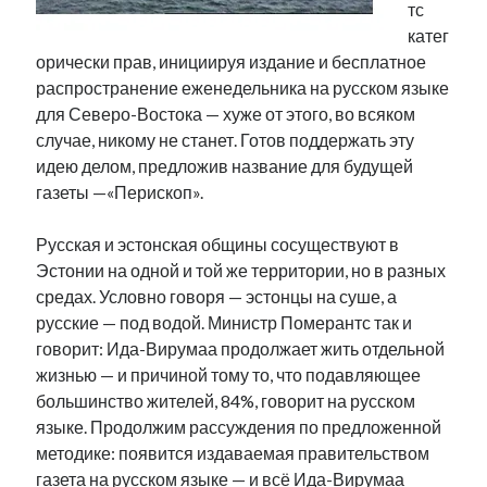
тс
Фотографии
катег
Экономика
орически прав, инициируя издание и бесплатное
Эстония и Россия
распространение еженедельника на русском языке
Юмор
для Северо-Востока — хуже от этого, во всяком
случае, никому не станет. Готов поддержать эту
идею делом, предложив название для будущей
Метки
газеты —«Перископ».
radio narva
takinada
андрус ансип
Русская и эстонская общины сосуществуют в
Эстонии на одной и той же территории, но в разных
видео
ансиппиада
война
безработица
средах. Условно говоря — эстонцы на суше, а
выборы
высказывание
в поисках здравого смысла
русские — под водой. Министр Померантс так и
интервью
история
евросоюз
кабинетные истории
говорит: Ида-Вирумаа продолжает жить отдельной
книга
нарва
жизнью — и причиной тому то, что подавляющее
кая каллас
маська
катри райк
большинство жителей, 84%, говорит на русском
образование
обучение эстонскому
нацменьшинства
языке. Продолжим рассуждения по предложенной
парламент
поводырь
парад клоунов
партия
памятники
методике: появится издаваемая правительством
подкаст
пресса
газета на русском языке — и всё Ида-Вирумаа
потеряны данные
программа