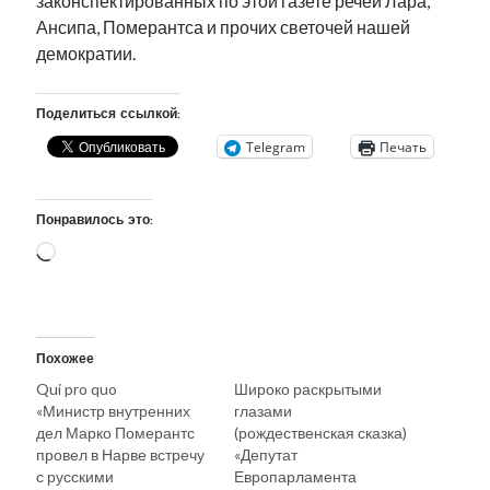
законспектированных по этой газете речей Лара,
Ансипа, Померантса и прочих светочей нашей
демократии.
Поделиться ссылкой:
Telegram
Печать
Понравилось это:
Загрузка…
Похожее
Qui pro quo
Широко раскрытыми
«Министр внутренних
глазами
дел Марко Померантс
(рождественская сказка)
провел в Нарве встречу
«Депутат
с русскими
Европарламента