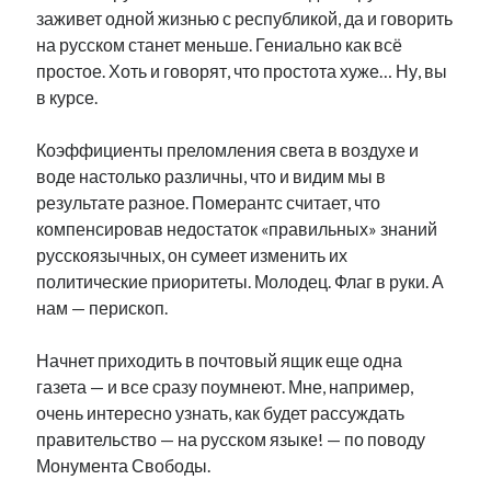
заживет одной жизнью с республикой, да и говорить
рийгикогу
россия
русский роман
на русском станет меньше. Гениально как всё
ссср
русскоязычное образование
сми
стенограмма
простое. Хоть и говорят, что простота хуже… Ну, вы
экономика
т.х. ильвес
фотоотчет
танк
экономика эстонии
эстония
эстонский язык
в курсе.
Коэффициенты преломления света в воздухе и
воде настолько различны, что и видим мы в
результате разное. Померантс считает, что
компенсировав недостаток «правильных» знаний
Михаил Стальнухин:
русскоязычных, он сумеет изменить их
mstalnuhhin@gmail.com
политические приоритеты. Молодец. Флаг в руки. А
Отзывы и предложения по блогу:
anton.stalnuhhin@gmail.com
нам — перископ.
Начнет приходить в почтовый ящик еще одна
газета — и все сразу поумнеют. Мне, например,
очень интересно узнать, как будет рассуждать
правительство — на русском языке! — по поводу
Монумента Свободы.