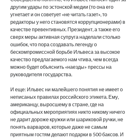
другим удары по эстонской медии (то она его
угнетает и он советует «не читать газет», то
редакторы у него становятся коррупционерами) в
качестве превентивных. Президент, а также его
сверх меры активная супруга наделали столько
ошибок, что пора создавать легенду о
бескомпромиссной борьбе Ильвеса за высокое
качество предлагаемого нам чтива, чем всегда
можно будет объяснить «наезды» прессы на
руководителя государства.
И еще: Ильвес ни малейшего понятия не имеет о
неписаных правилах российского этикета. Ему,
американцу, выросшему в стране, где на
официальных мероприятиях никто никому ничего
не дарит дороже кружки или шариковой ручки, не
понять варваров, которые даже не самым
приятным гостям делают подарки в 500 баксов. И