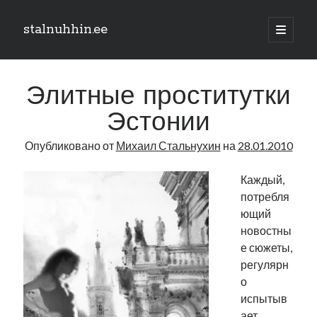
stalnuhhin.ee
отрыть
основн
Боковая
меню
Поиск
панель
Элитные проститутки
Поиск
Эстонии
Опубликовано от
Михаил Стальнухин
на
28.01.2010
Рубрики
В мире
Каждый,
Интеграция
потребля
Интервью
ющий
Книга
новостны
Личное
е сюжеты,
Нарва и северо-восток
регулярн
Обзор прессы
о
Образование
испытыв
Парламент и правительство
ает