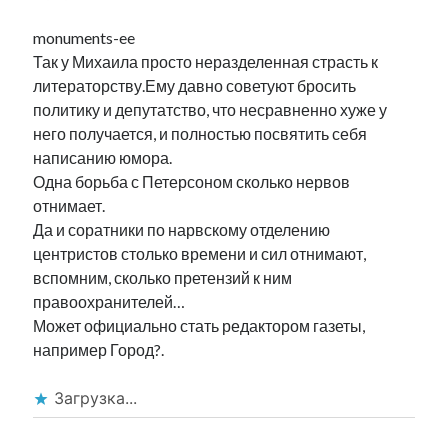
monuments-ee
Так у Михаила просто неразделенная страсть к
литераторству.Ему давно советуют бросить
политику и депутатство, что несравненно хуже у
него получается, и полностью посвятить себя
написанию юмора.
Одна борьба с Петерсоном сколько нервов
отнимает.
Да и соратники по нарвскому отделению
центристов столько времени и сил отнимают,
вспомним, сколько претензий к ним
правоохранителей…
Может официально стать редактором газеты,
например Город?.
Загрузка...