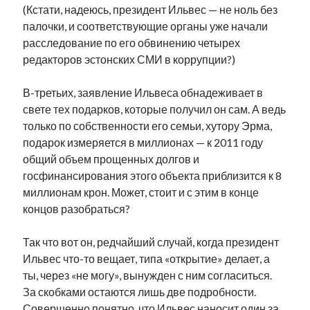
(Кстати, надеюсь, президент Ильвес — не ноль без
палочки, и соответствующие органы уже начали
расследование по его обвинению четырех
редакторов эстонских СМИ в коррупции?)
В-третьих, заявление Ильвеса обнадеживает в
свете тех подарков, которые получил он сам. А ведь
только по собственности его семьи, хутору Эрма,
подарок измеряется в миллионах — к 2011 году
общий объем прощенных долгов и
госфинансирования этого объекта приблизится к 8
миллионам крон. Может, стоит и с этим в конце
концов разобраться?
Так что вот он, редчайший случай, когда президент
Ильвес что-то вещает, типа «открытие» делает, а
ты, через «не могу», вынужден с ним согласиться.
За скобками остаются лишь две подробности.
Совершенно понятно, что Ильвес наносит один за