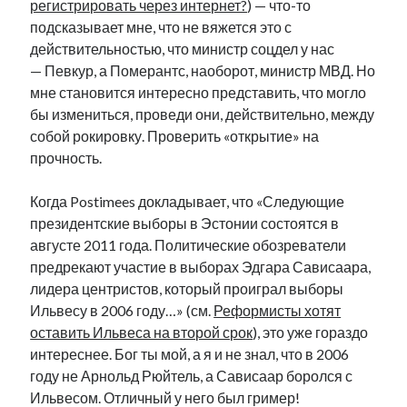
регистрировать через интернет?
) — что-то
рийгикогу
россия
русский роман
подсказывает мне, что не вяжется это с
ссср
русскоязычное образование
сми
стенограмма
действительностью, что министр соцдел у нас
экономика
т.х. ильвес
фотоотчет
танк
экономика эстонии
— Певкур, а Померантс, наоборот, министр МВД. Но
эстония
эстонский язык
мне становится интересно представить, что могло
бы измениться, проведи они, действительно, между
собой рокировку. Проверить «открытие» на
прочность.
Когда Postimees докладывает, что «Следующие
Михаил Стальнухин:
mstalnuhhin@gmail.com
президентские выборы в Эстонии состоятся в
Отзывы и предложения по блогу:
августе 2011 года. Политические обозреватели
anton.stalnuhhin@gmail.com
предрекают участие в выборах Эдгара Сависаара,
лидера центристов, который проиграл выборы
Ильвесу в 2006 году…» (см.
Реформисты хотят
оставить Ильвеса на второй срок
), это уже гораздо
интереснее. Бог ты мой, а я и не знал, что в 2006
году не Арнольд Рюйтель, а Сависаар боролся с
Ильвесом. Отличный у него был гример!