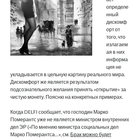
Фотографии
определе
Экономика
нный
Эстония и Россия
дискомф
Юмор
орт от
того, что
излагаем
Метки
ая в них
информа
radio narva
ция не
takinada
андрус ансип
укладывается в цельную картину реального мира.
видео
ансиппиада
Дискомфорт же является результатом
война
безработица
подсознательного желания принять «открытие» за
выборы
высказывание
в поисках здравого смысла
чистую монету. Поясню на конкретных примерах.
интервью
история
евросоюз
кабинетные истории
книга
нарва
кая каллас
маська
катри райк
Когда DELFI сообщает, что господин Марко
образование
обучение эстонскому
нацменьшинства
Померантс уже не является министром внутренних
парламент
поводырь
парад клоунов
партия
памятники
дел ЭР («По мнению министра социальных дел
подкаст
Марко Померантса…», см.
Брак можно будет
пресса
потеряны данные
программа