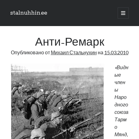
stalnuhhin.ee
отрыть
основн
Боковая
меню
Поиск
панель
Анти-Ремарк
Поиск
Опубликовано от
Михаил Стальнухин
на
15.03.2010
Рубрики
«Видн
ые
В мире
член
Интеграция
ы
Интервью
Наро
Книга
дного
Личное
союза
Нарва и северо-восток
Тарм
Обзор прессы
о
Образование
Мянд,
Парламент и правительство