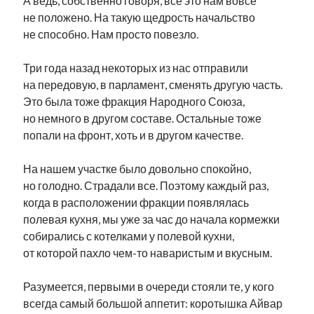
А ведь, собственно говоря, всё это нам вовсе
не положено. На такую щедрость начальство
не способно. Нам просто повезло.
Три года назад некоторых из нас отправили
на передовую, в парламент, сменять другую часть.
Это была тоже фракция Народного Союза,
но немного в другом составе. Остальные тоже
попали на фронт, хоть и в другом качестве.
На нашем участке было довольно спокойно,
но голодно. Страдали все. Поэтому каждый раз,
когда в расположении фракции появлялась
полевая кухня, мы уже за час до начала кормежки
собирались с котелками у полевой кухни,
от которой пахло чем-то наваристым и вкусным.
Разумеется, первыми в очереди стояли те, у кого
всегда самый большой аппетит: коротышка Айвар