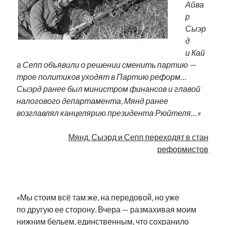
Айва
Фотографии
р
Экономика
Сыэр
Эстония и Россия
д
Юмор
и Кай
а Сепп объявили о решении сменить партию —
трое политиков уходят в Партию реформ…
Метки
Сыэрд ранее был министром финансов и главой
налогового департамента, Мянд ранее
radio narva
takinada
андрус ансип
возглавлял канцелярию президента Рюйтеля…»
видео
ансиппиада
война
безработица
Мянд, Сыэрд и Сепп переходят в стан
выборы
высказывание
в поисках здравого смысла
реформистов
интервью
история
евросоюз
кабинетные истории
книга
нарва
.
кая каллас
маська
катри райк
образование
обучение эстонскому
нацменьшинства
«Мы стоим всё там же, на передовой, но уже
парламент
поводырь
парад клоунов
партия
памятники
по другую ее сторону. Вчера — размахивая моим
подкаст
пресса
нижним бельем, единственным, что сохранило
потеряны данные
программа