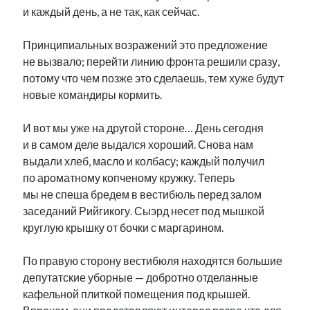
и каждый день, а не так, как сейчас.
Принципиальных возражений это предложение
не вызвало; перейти линию фронта решили сразу,
потому что чем позже это сделаешь, тем хуже будут
новые командиры кормить.
И вот мы уже на другой стороне… День сегодня
и в самом деле выдался хороший. Снова нам
выдали хлеб, масло и колбасу; каждый получил
по ароматному копченому кружку. Теперь
мы не спеша бредем в вестибюль перед залом
заседаний Рийгикогу. Сыэрд несет под мышкой
круглую крышку от бочки с маргарином.
По правую сторону вестибюля находятся большие
депутатские уборные — добротно отделанные
кафельной плиткой помещения под крышей.