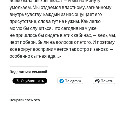
всем была бы крышка…» — и мы на минуту
умолкаем. Мы отдаемся властному, загнанному
внутрь чувству, каждый из нас ощущает его
присутствие, слова тут не нужны. Как легко
могло бы случиться, что сегодня нам уже
не пришлось бы сидеть в этих кабинах, — ведь мы,
черт побери, были на волосок от этого. И поэтому
все вокруг воспринимается так остро и заново —
особенно сытная еда…»
Поделиться ссылкой:
Telegram
Печать
Понравилось это: