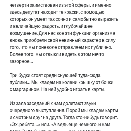
четверти заимствован из этой сферы, и именно
здесь депутат находит те краски, с помощью
которых он умеет так сочно и самобытно выразить
и величайшую радость, и глубочайшее
возмущение. Для нас все эти функции организма
вновь приобрели свой невинный характер в силу
того, что мы поневоле отправляем их публично.
Более того: мы отвыкли видеть в этом нечто
зазорное…
Три будки стоят среди снующей туда-сюда
публики… Мы кладем на колени крышку от бочки
с маргарином. На ней удобно играть в карты.
Из зала заседаний к нам долетают звуки
очередного выступления. Порой мы кладем карты
и смотрим друг на друга. Тогда кто-нибудь говорит:
«Эх, ребята…» или: «А ведь еще немного, и нам