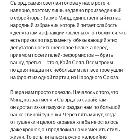
Сыэрд, самая светлая голова у нас в роте и,
наверно, поэтому лишь недавно произведенный
в ефрейторы; Тармо Мянд, единственный из нас
народный избранник, который питает слабость
к депутатам из фракции «зеленых»; он божится, что
есть приказ по парламенту, обязывающий этих
депутатов носить шелковое белье, а перед
приемом посетителей-реформистов — брать
ванну; третья — это я, Кайя Сепп. Всем троим
по девятнадцати с небольшим лет, все трое ушли
на фронт из одной партии, из Народного Союза.
Вчера нам просто повезло. Началось с того, что
Мянд позвал меня и Сыэрда за сарай; там
он достал из-за пазухи и раздал нам по большой
банке свиной тушенки. Через пять минут, когда
от тушенки и целого каравая хлеба не осталось
даже крошек, он предложил нам изменить стиль
жизни. То есть питаться вкусно, калорийно