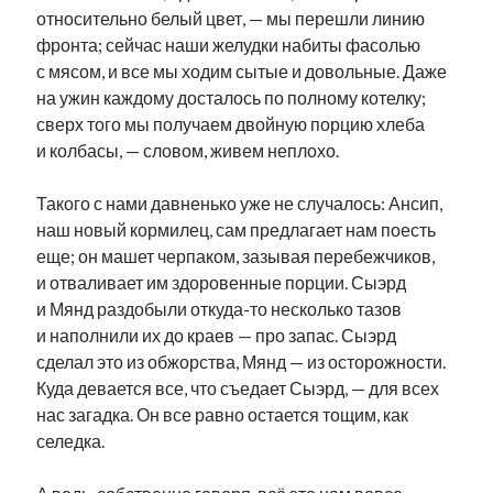
относительно белый цвет, — мы перешли линию
рийгикогу
россия
русский роман
фронта; сейчас наши желудки набиты фасолью
ссср
русскоязычное образование
сми
стенограмма
с мясом, и все мы ходим сытые и довольные. Даже
экономика
т.х. ильвес
фотоотчет
танк
экономика эстонии
эстония
эстонский язык
на ужин каждому досталось по полному котелку;
сверх того мы получаем двойную порцию хлеба
и колбасы, — словом, живем неплохо.
Такого с нами давненько уже не случалось: Ансип,
наш новый кормилец, сам предлагает нам поесть
Михаил Стальнухин:
еще; он машет черпаком, зазывая перебежчиков,
mstalnuhhin@gmail.com
и отваливает им здоровенные порции. Сыэрд
Отзывы и предложения по блогу:
anton.stalnuhhin@gmail.com
и Мянд раздобыли откуда-то несколько тазов
и наполнили их до краев — про запас. Сыэрд
сделал это из обжорства, Мянд — из осторожности.
Куда девается все, что съедает Сыэрд, — для всех
нас загадка. Он все равно остается тощим, как
селедка.