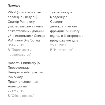
Похожее
Who? (по материалам
Тухлятина для
последней недели)
младенцев
Спикер Рийгикогу:
Социал-
участвовавшие в схеме
демократическая
пожертвований должны
фракция Рийгикогу
уйти из политики Спикер
сделала благородное
Рийгикогу Эне Эргма
предложение дать
считает, что те, кто
06.06.2012
каждому родившемуся
25.10.2011
участвовал в мутной
В "Парламент и
ребенку гражданство
В "Интеграция"
схеме пожертвований
правительство"
Эстонии (представив в
должны уйти из
делопроизводство
Новости Рийгикогу (6)
политики. Эргма
парламента
Пресс-релизы
сказала в эфире радио
соответствующий
Центристской фракции
KUKU, что скандал,
законопроект). Фракция
Рийгикогу
разразившийся вокруг
Центристской партии
Правительственная
финансирования
эту инициативу
коалиция не
партий следует
поддерживает, тем
поддержала снижение
27.09.2015
обсудить в Рийгикогу и
более что в 2008 году
цены на
В "Обзор прессы"
собрать совет
аналогичный проект
электроэнергию
старейшин. Что будет
парламентом уже
Депутаты Рийгикогу от