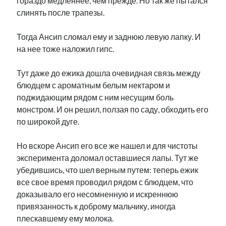
гораздо медленнее, чем прежде. Но так же пытался
слинять после трапезы.
Тогда Ансип сломал ему и заднюю левую лапку. И
на нее тоже наложил гипс.
Тут даже до ежика дошла очевидная связь между
блюдцем с ароматным белым нектаром и
поджидающим рядом с ним несущим боль
монстром. И он решил, ползая по саду, обходить его
по широкой дуге.
Но вскоре Ансип его все же нашел и для чистоты
эксперимента доломал оставшиеся лапы. Тут же
убедившись, что шел верным путем: теперь ежик
все свое время проводил рядом с блюдцем, что
доказывало его несомненную и искреннюю
привязанность к доброму мальчику, иногда
плескавшему ему молока.