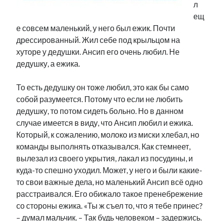
л
Фотографии
ещ
Экономика
е совсем маленький, у него был ежик. Почти
Эстония и Россия
дрессированный. Жил себе под крыльцом на
Юмор
хуторе у дедушки. Ансип его очень любил. Не
дедушку, а ежика.
Метки
То есть дедушку он тоже любил, это как бы само
собой разумеется. Потому что если не любить
radio narva
takinada
андрус ансип
дедушку, то потом сидеть больно. Но в данном
случае имеется в виду, что Ансип любил и ежика.
видео
ансиппиада
война
безработица
Который, к сожалению, молоко из миски хлебал, но
выборы
высказывание
в поисках здравого смысла
команды выполнять отказывался. Как стемнеет,
интервью
история
евросоюз
кабинетные истории
вылезал из своего укрытия, лакал из посудины, и
книга
нарва
куда-то спешно уходил. Может, у него и были какие-
кая каллас
маська
катри райк
то свои важные дела, но маленький Ансип всё одно
образование
обучение эстонскому
нацменьшинства
расстраивался. Его обижало такое пренебрежение
парламент
поводырь
парад клоунов
партия
памятники
со стороны ежика. «Ты ж съел то, что я тебе принес?
подкаст
пресса
– думал мальчик. – Так будь человеком – задержись.
потеряны данные
программа