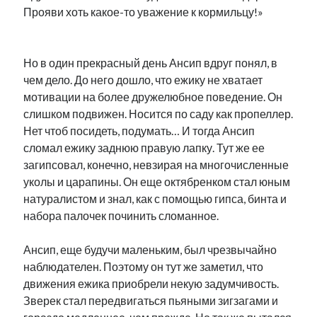
Прояви хоть какое-то уважение к кормильцу!»
рийгикогу
россия
русский роман
ссср
русскоязычное образование
сми
стенограмма
экономика
т.х. ильвес
фотоотчет
танк
экономика эстонии
эстония
эстонский язык
Но в один прекрасный день Ансип вдруг понял, в
чем дело. До него дошло, что ежику не хватает
мотивации на более дружелюбное поведение. Он
слишком подвижен. Носится по саду как пропеллер.
Нет чтоб посидеть, подумать… И тогда Ансип
сломал ежику заднюю правую лапку. Тут же ее
Михаил Стальнухин:
загипсовал, конечно, невзирая на многочисленные
mstalnuhhin@gmail.com
уколы и царапины. Он еще октябренком стал юным
Отзывы и предложения по блогу:
anton.stalnuhhin@gmail.com
натуралистом и знал, как с помощью гипса, бинта и
набора палочек починить сломанное.
Ансип, еще будучи маленьким, был чрезвычайно
наблюдателен. Поэтому он тут же заметил, что
движения ежика приобрели некую задумчивость.
Зверек стал передвигаться пьяными зигзагами и