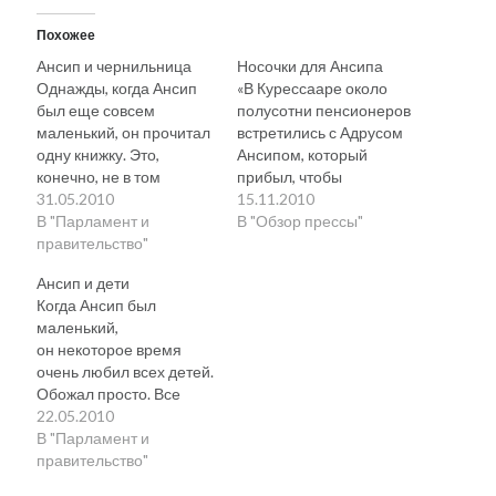
Похожее
Ансип и чернильница
Носочки для Ансипа
Однажды, когда Ансип
«В Курессааре около
был еще совсем
полусотни пенсионеров
маленький, он прочитал
встретились с Адрусом
одну книжку. Это,
Ансипом, который
конечно, не в том
прибыл, чтобы
смысле одну, что одну-
31.05.2010
разъяснить пожилым
15.11.2010
единственную. Нет,
В "Парламент и
людям ситуацию
В "Обзор прессы"
он их много больше
правительство"
в государстве.
прочитал, штук пять или
Пенсионеров
Ансип и дети
даже шесть, и уже очень
волновало, есть ли
Когда Ансип был
маленьким был жуть
надежда ожидать
маленький,
какой начитанный.
в ближайшее время
он некоторое время
Просто эта книжка очень
роста пенсий.
очень любил всех детей.
сильное влияние
„На данный момент
Обожал просто. Все
оказала на становление
приходится
на это удивлялись даже.
22.05.2010
его несгибаемой
довольствоваться
«Какое, — качали
В "Парламент и
личности, вот в этом
знанием, что пенсии
умиленно головами, —
правительство"
смысле одну. Особенно
не будут сокращены“, —
поразительное дитя!
один…
утешил Ансип.