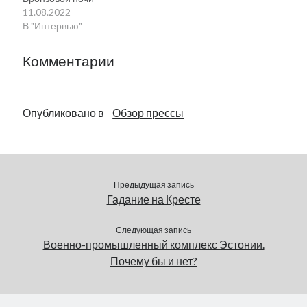
обеспечить постройку
11.08.2022
бетонного столба
В "Интервью"
с венчающим его
крестом Свободы.
Комментарии
Однако опасения
перевешиваются
соблазном стать…
Опубликовано в
Обзор прессы
Предыдущая запись
Гадание на Кресте
Следующая запись
Военно-промышленный комплекс Эстонии.
Почему бы и нет?