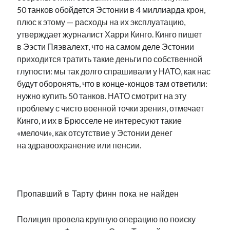
рийгикогу
50 танков обойдется Эстонии в 4 миллиарда крон,
россия
русский роман
плюс к этому — расходы на их эксплуатацию,
ссср
русскоязычное образование
сми
стенограмма
экономика
утверждает журналист Харри Кинго. Кинго пишет
т.х. ильвес
фотоотчет
танк
экономика эстонии
эстония
эстонский язык
в Ээсти Пяэвалехт, что на самом деле Эстонии
приходится тратить такие деньги по собственной
глупости: мы так долго спрашивали у НАТО, как нас
будут оборонять, что в конце-концов там ответили:
нужно купить 50 танков. НАТО смотрит на эту
проблему с чисто военной точки зрения, отмечает
Михаил Стальнухин:
Кинго, и их в Брюсселе не интересуют такие
mstalnuhhin@gmail.com
Отзывы и предложения по блогу:
«мелочи», как отсутствие у Эстонии денег
anton.stalnuhhin@gmail.com
на здравоохранение или пенсии.
.
Пропавший в Тарту финн пока не найден
Полиция провела крупную операцию по поиску