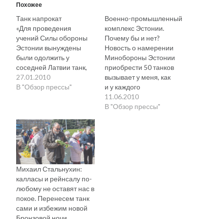
Похожее
Танк напрокат
Военно-промышленный
«Для проведения
комплекс Эстонии.
учений Силы обороны
Почему бы и нет?
Эстонии вынуждены
Новость о намерении
были одолжить у
Минобороны Эстонии
соседней Латвии танк,
приобрести 50 танков
поскольку собственых
27.01.2010
вызывает у меня, как
просто-напросто не
В "Обзор прессы"
и у каждого
имеется. Как пишет
патриотически
11.06.2010
Õhtuleht, использовать
настроенного
В "Обзор прессы"
на учениях танк было
гражданина, не только
решено для того, чтобы
чувство гордости
опробовать крепость
за крепнущую
построенных
обороноспособность
эстонскими солдатами
страны, но и некоторые
оборонительных
опасения, связанные
Михаил Стальнухин:
сооружений. В 1999 году
в первую очередь с тем,
калласы и рейнсалу по-
Польша предлагала
что процессом покупки
любому не оставят нас в
Эстонии подарить 5
будет руководить то же
покое. Перенесем танк
танков Т-55, однако
лицо, которое не сумело
сами и избежим новой
эстонцы отказались,…
за 100 миллионов крон
Бронзовой ночи