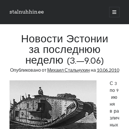
stalnuhhin.ee
отрыть
основн
Боковая
меню
Поиск
панель
Новости Эстонии
Поиск
за последнюю
неделю (3.—9.06)
Рубрики
Опубликовано от
Михаил Стальнухин
на
10.06.2010
В мире
Интеграция
С 3
Интервью
по 9
Книга
ию
Личное
ня
Нарва и северо-восток
в ра
Обзор прессы
злич
Образование
ных
Парламент и правительство