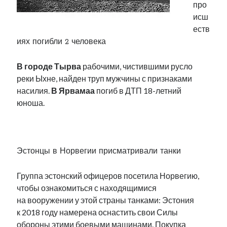
про
Фотографии
исш
Экономика
еств
Эстония и Россия
иях погибли 2 человека
Юмор
В городе Тырва
рабочими, чистившими русло
реки Ыхне, найден труп мужчины с признаками
Метки
насилия.
В Ярвамаа
погиб в ДТП 18-летний
юноша.
radio narva
takinada
андрус ансип
видео
.
ансиппиада
война
безработица
выборы
высказывание
в поисках здравого смысла
Эстонцы в Норвегии присматривали танки
интервью
история
евросоюз
кабинетные истории
книга
нарва
Группа эстонский офицеров посетила Норвегию,
кая каллас
маська
катри райк
чтобы ознакомиться с находящимися
образование
обучение эстонскому
нацменьшинства
на вооружении у этой страны танками: Эстония
парламент
поводырь
парад клоунов
партия
памятники
к 2018 году намерена оснастить свои Силы
подкаст
пресса
обороны этими боевыми машинами. Покупка
потеряны данные
программа