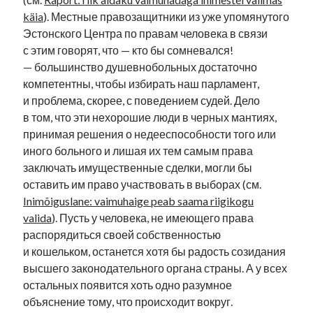
käia
). Местные правозащитники из уже упомянутого
Эстонского Центра по правам человека в связи
с этим говорят, что — кто бы сомневался!
— большинство душевнобольных достаточно
компетентны, чтобы избирать наш парламент,
и проблема, скорее, с поведением судей. Дело
в том, что эти нехорошие люди в черных мантиях,
принимая решения о недееспособности того или
иного больного и лишая их тем самым права
заключать имущественные сделки, могли бы
оставить им право участвовать в выборах (см.
Inimõiguslane: vaimuhaige peab saama riigikogu
valida
). Пусть у человека, не имеющего права
распорядиться своей собственностью
и кошельком, останется хотя бы радость созидания
высшего законодательного органа страны. А у всех
остальных появится хоть одно разумное
объяснение тому, что происходит вокруг.