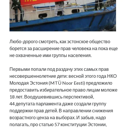
Фотографии
Экономика
Эстония и Россия
Юмор
Любо-дорого смотреть, как эстонское общество
Метки
борется за расширение прав человека на пока еще
не охваченные ими группы населения.
radio narva
takinada
андрус ансип
Первыми попали под раздачу этих самых прав
видео
ансиппиада
несовершеннолетние дети: весной этого года НКО
война
безработица
Молодая Эстония (MTÜ Noor Eesti) предложило
выборы
высказывание
в поисках здравого смысла
предоставить избирательное право лицам моложе
интервью
история
евросоюз
кабинетные истории
18 лет. Воодушевившись перспективой,
книга
нарва
кая каллас
маська
катри райк
44 депутата парламента даже создали группу
образование
обучение эстонскому
нацменьшинства
поддержки прав детей. В направлении снижения
парламент
поводырь
парад клоунов
партия
памятники
возрастного ценза на выборах. И забыв, надо
подкаст
полагать, про статью 57 конституции Эстонии,
пресса
потеряны данные
программа