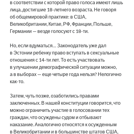
в соответствии с которой право голоса имеют лишь
рийгикогу
россия
русский роман
лица, достигшие 18-летнего возраста. Не говоря
ссср
русскоязычное образование
сми
стенограмма
об общемировой практике: в США,
экономика
т.х. ильвес
фотоотчет
танк
экономика эстонии
Великобритании, Китае, РФ, Франции, Польше,
эстония
эстонский язык
Германии — везде голосуют с 18-ти.
Но, если вдуматься… Законодатель уже дал
в Эстонии ребенку право вступать в сексуальные
отношения с 14-ти лет. То есть участвовать
Михаил Стальнухин:
в улучшении демографической ситуации можно,
mstalnuhhin@gmail.com
а в выборах — еще четыре года нельзя? Нелогично
Отзывы и предложения по блогу:
как-то.
anton.stalnuhhin@gmail.com
Затем, чуть позже, озаботились правами
заключенных. В нашей конституции говорится, что
можно ограничить участие в голосовании тех
граждан, что осуждены судом и отбывают
наказание. Аналогично относятся к осужденным
в Великобритании и в большинстве штатов США,