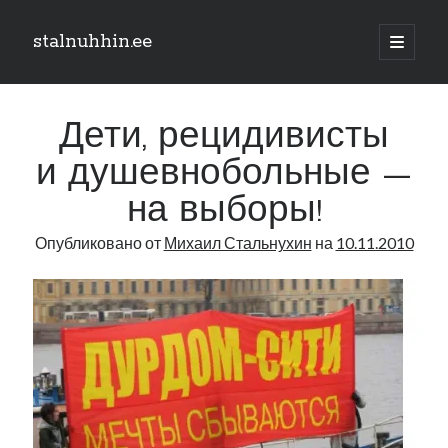
stalnuhhin.ee
отрыть
основн
Боковая
меню
Поиск
панель
Дети, рецидивисты
Поиск
и душевнобольные —
на выборы!
Рубрики
Опубликовано от
Михаил Стальнухин
на
10.11.2010
В мире
Интеграция
Интервью
Книга
Личное
Нарва и северо-восток
Обзор прессы
Образование
Парламент и правительство