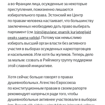
а во Франции лица, осужденные за некоторые
преступления, пожизненно лишаются
избирательного права. Эстонский же Центр
по правам человека настаивает, что большинству
заключенных необходимо дать право выбирать
парламент (см.
Inimõiguslane: enamik kurjategijaid
peaks saama valida
). Потому как немыслимо
избирать высший орган власти без активного
участия в выборах осужденных наркоторговцев
и насильников. Или хотя бы жуликов. Теперь дело
за малым: созвать в Рийгикогу группу поддержки
этой славной инициативе.
Хотя сейчас больше говорят о правах
душевнобольных. Агенство Евросоюза
по конституционным правам в своем рапорте
рекомендует напрячься ради того, чтобы
душевнобольные активнее участвовали в выборах
(см.
Raport: riik aidaku vaimuhädaga inimestel valimas