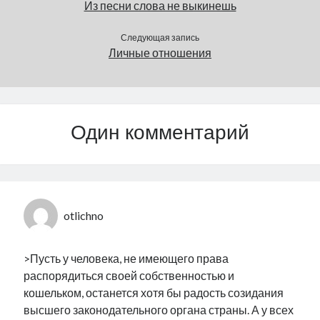
Из песни слова не выкинешь
мере,
проинформировали
общественность СМИ.
Следующая запись
Теперь
Личные отношения
конституционная
комиссия Рийгикогу
обещает осенью
обсудить возможность
снижения…
Один комментарий
otlichno
>Пусть у человека, не имеющего права
распорядиться своей собственностью и
кошельком, останется хотя бы радость созидания
высшего законодательного органа страны. А у всех