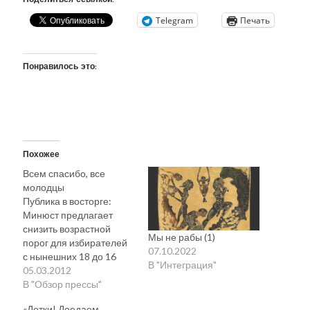
Поделиться ссылкой:
Telegram
Печать
Понравилось это:
Похожее
Всем спасибо, все
молодцы
Публика в восторге:
Минюст предлагает
снизить возрастной
Мы не рабы (1)
порог для избирателей
07.10.2022
с нынешних 18 до 16
В "Интеграция"
лет. Министр юстиции
05.03.2012
Кристен Михал
В "Обзор прессы"
наконец-то нащупал
«Детки! Доедаем