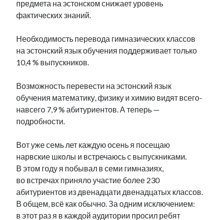
предмета на эстонском снижает уровень
рийгикогу
россия
русский роман
фактических знаний.
ссср
русскоязычное образование
сми
стенограмма
экономика
т.х. ильвес
фотоотчет
танк
экономика эстонии
Необходимость перевода гимназических классов
эстония
эстонский язык
на эстонский язык обучения поддерживает только
10,4 % выпускников.
Возможность перевести на эстонский язык
обучения математику, физику и химию видят всего-
Михаил Стальнухин:
навсего 7,9 % абитуриентов. А теперь —
mstalnuhhin@gmail.com
подробности.
Отзывы и предложения по блогу:
anton.stalnuhhin@gmail.com
Вот уже семь лет каждую осень я посещаю
нарвские школы и встречаюсь с выпускниками.
В этом году я побывал в семи гимназиях,
во встречах приняло участие более 230
абитуриентов из двенадцати двенадцатых классов.
В общем, всё как обычно. За одним исключением:
в этот раз я в каждой аудитории просил ребят