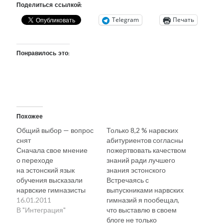
Поделиться ссылкой:
Telegram
Печать
Понравилось это:
Похожее
Общий выбор — вопрос
Только 8,2 % нарвских
снят
абитуриентов согласны
Сначала свое мнение
пожертвовать качеством
о переходе
знаний ради лучшего
на эстонский язык
знания эстонского
обучения высказали
Встречаясь с
нарвские гимназисты
выпускниками нарвских
(см. «89,6 % нарвских
16.01.2011
гимназий я пообещал,
абитуриентов
В "Интеграция"
что выставлю в своем
не поддерживают
блоге не только