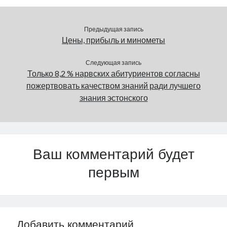
и противно мявкающее
чудовище. Просьба
не путать его
Предыдущая запись
с кубинским щелезубом
Цены, прибыль и минометы
на заставке, потому что
это animal…
Следующая запись
Только 8,2 % нарвских абитуриентов согласны
пожертвовать качеством знаний ради лучшего
знания эстонского
Ваш комментарий будет
первым
Добавить комментарий