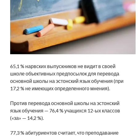
Фотографии
Экономика
Эстония и Россия
Юмор
Метки
radio narva
65,1 % нарвских выпускников не видит в своей
takinada
андрус ансип
школе объективных предпосылок для перевода
видео
ансиппиада
основной школы на эстонский язык обучения (при
война
безработица
17,2 % не имеющих определенного мнения).
выборы
высказывание
в поисках здравого смысла
интервью
история
евросоюз
кабинетные истории
Против перевода основной школы на эстонский
книга
нарва
кая каллас
маська
катри райк
язык обучения — 76,4 % учащихся 12-ых классов
образование
обучение эстонскому
нацменьшинства
(«за» — 14,2 %).
парламент
поводырь
парад клоунов
партия
памятники
подкаст
77,3 % абитуриентов считает, что преподавание
пресса
потеряны данные
программа