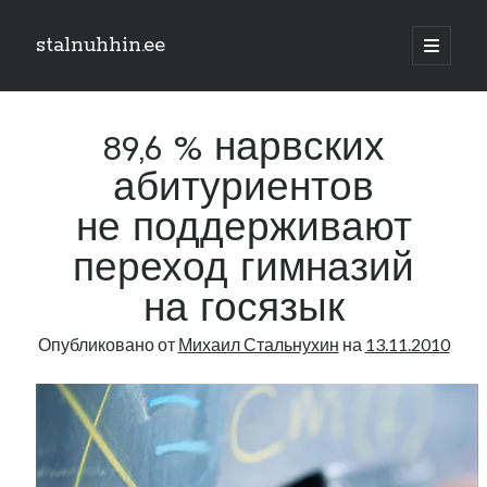
stalnuhhin.ee
отрыть
основн
Боковая
меню
Поиск
панель
89,6 % нарвских
Поиск
абитуриентов
не поддерживают
Рубрики
переход гимназий
В мире
Интеграция
на госязык
Интервью
Опубликовано от
Михаил Стальнухин
на
13.11.2010
Книга
Личное
Нарва и северо-восток
Обзор прессы
Образование
Парламент и правительство