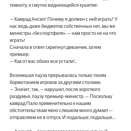
темноту, к смутно виднеющейся кушетке:
— Камрад Ансип! Почему я должен с ней играть? У
нас ведь даже бюджетов собственных нет, мы же
министры «без портфеля» — нам просто не на что
играть!
Сначала в ответ скрипнул диванчик, затем
премьер:
— Как от вас обоих все устали!..
Возникшая пауза прерывалась только тихим
бормотанием игроков за другими столами.
— Значит, так, — нарушил, после короткого
раздумья, паузу премьер-министр. — Поскольку
камрад Пало применительно к нашим
обстоятельствам явно слишком много думает —
отправляем ее в отпуск. И подальше, подальше…