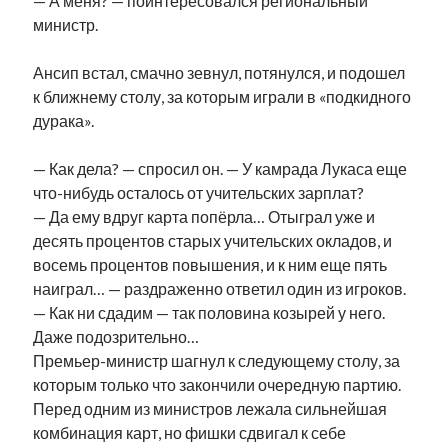
— А меня? — поинтересовался региональный
министр.
Ансип встал, смачно зевнул, потянулся, и подошел
к ближнему столу, за которым играли в «подкидного
дурака».
— Как дела? — спросил он. — У камрада Лукаса еще
что-нибудь осталось от учительских зарплат?
— Да ему вдруг карта попёрла… Отыграл уже и
десять процентов старых учительских окладов, и
восемь процентов повышения, и к ним еще пять
наиграл… — раздраженно ответил один из игроков.
— Как ни сдадим — так половина козырей у него.
Даже подозрительно…
Премьер-министр шагнул к следующему столу, за
которым только что закончили очередную партию.
Перед одним из министров лежала сильнейшая
комбинация карт, но фишки сдвигал к себе