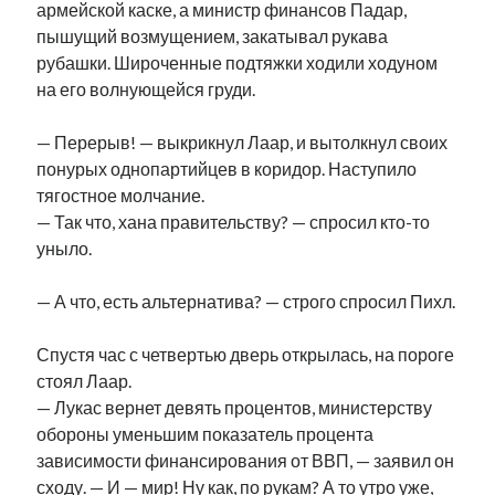
армейской каске, а министр финансов Падар,
пышущий возмущением, закатывал рукава
рубашки. Широченные подтяжки ходили ходуном
на его волнующейся груди.
— Перерыв! — выкрикнул Лаар, и вытолкнул своих
понурых однопартийцев в коридор. Наступило
тягостное молчание.
— Так что, хана правительству? — спросил кто-то
уныло.
— А что, есть альтернатива? — строго спросил Пихл.
Спустя час с четвертью дверь открылась, на пороге
стоял Лаар.
— Лукас вернет девять процентов, министерству
обороны уменьшим показатель процента
зависимости финансирования от ВВП, — заявил он
сходу. — И — мир! Ну как, по рукам? А то утро уже,