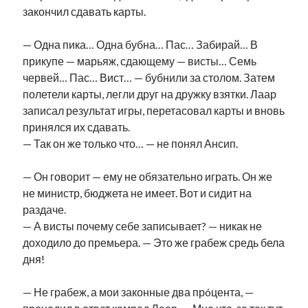
закончил сдавать карты.
— Одна пика… Одна бубна… Пас… Забирай… В
прикупе — марьяж, сдающему — висты… Семь
червей… Пас… Вист… — бубнили за столом. Затем
полетели карты, легли друг на дружку взятки. Лаар
записал результат игры, перетасовал карты и вновь
принялся их сдавать.
— Так он же только что… — не понял Ансип.
— Он говорит — ему не обязательно играть. Он же
не министр, бюджета не имеет. Вот и сидит на
раздаче.
— А висты почему себе записывает? — никак не
доходило до премьера. — Это же грабеж средь бела
дня!
— Не грабеж, а мои законные два прóцента, —