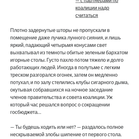
— c партнерами по
коалиции надо
считаться
Плотно задернутые шторы не пропускали в
помещение даже лучика лунного сияния, и лишь
яркий, падающий четырьмя конусами свет
выхватывал из темноты обитые зеленым бархатом
игорные столы. Густо пахло пóтом тяжело и долго
работающих людей. Иногда в полутьме с легким
треском разгорался огонек, затем он медленно
потухал, и по залу стелились клубы сигарного дыма,
окутывая собравшихся на ночное заседание
членов правительства и совета коалиции. Уж
который час решался вопрос о сокращении
госбюджета…
— Ты будешь ходить или нет? — раздалось полное
нескрываемой злобы шипение от первого стола.