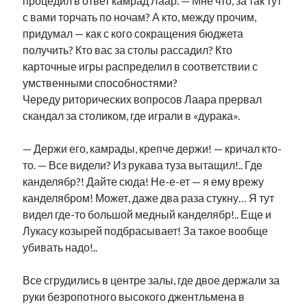
процедил в ответ камрад Лаар. — Мне что, за так тут
с вами торчать по ночам? А кто, между прочим,
придумал — как с кого сокращения бюджета
получить? Кто вас за столы рассадил? Кто
карточные игры распределил в соответствии с
умственными способностями?
Череду риторических вопросов Лаара прервал
скандал за столиком, где играли в «дурака».
— Держи его, камрады, крепче держи! — кричал кто-
то. — Все видели? Из рукава туза вытащил!.. Где
канделябр?! Дайте сюда! Не-е-ет — я ему врежу
канделябром! Может, даже два раза стукну… Я тут
видел где-то большой медный канделябр!.. Еще и
Лукасу козырей подбрасывает! За такое вообще
убивать надо!..
Все сгрудились в центре залы, где двое держали за
руки безропотного высокого джентльмена в