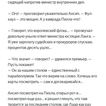
сидящий напротив министр внутренних дел.
— Ого! — проговорил уважительно Ансип. — Фул-
хауз — это мощно. А у камрада Пихла что?
— Говорит, что королевский флэш… — прозвучал
довольно уныло ответ министра юстиции Ланга. —
Я уже зарплату судейских и прокуроров спускаю,
процентов десять ушло…
— Что значит — говорит? — удивился премьер. —
Пусть покажет!
— Он за нашим столом — единственный с
парабеллумом. Так что верим на слово. Хочешь его
карты посмотреть — сам и договаривайся…
Ансип посмотрел на Пихла, открыл рот и…
посмотрел еще раз… и решил глянуть, что там
творится за последним столом, где Лаар как раз