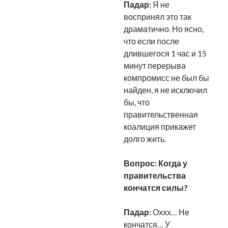
Падар:
Я не
Фотографии
воспринял это так
Экономика
драматично. Но ясно,
Эстония и Россия
что если после
Юмор
длившегося 1 час и 15
минут перерыва
компромисс не был бы
Метки
найден, я не исключил
бы, что
radio narva
takinada
андрус ансип
правительственная
коалиция прикажет
видео
ансиппиада
война
безработица
долго жить.
выборы
высказывание
в поисках здравого смысла
интервью
история
евросоюз
кабинетные истории
Вопрос: Когда у
книга
нарва
правительства
кая каллас
маська
катри райк
кончатся силы?
образование
обучение эстонскому
нацменьшинства
парламент
поводырь
парад клоунов
партия
памятники
Падар:
Оххх… Не
подкаст
пресса
кончатся… У
потеряны данные
программа