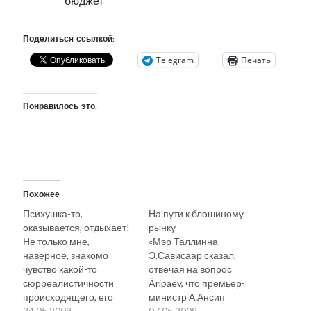
бюджет
Поделиться ссылкой:
Telegram
Печать
Понравилось это:
Похожее
Психушка-то,
На пути к блошиному
оказывается, отдыхает!
рынку
Не только мне,
«Мэр Таллинна
наверное, знакомо
Э.Сависаар сказал,
чувство какой-то
отвечая на вопрос
сюрреалистичности
Äripäev, что премьер-
происходящего, его
министр А.Ансип
абсурдности, которое
24.05.2009
собирается разбазарить
07.05.2009