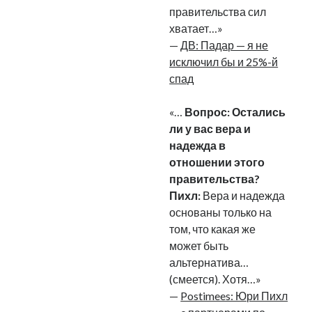
правительства сил
рийгикогу
россия
русский роман
хватает…»
ссср
русскоязычное образование
сми
стенограмма
экономика
—
ДВ: Падар — я не
т.х. ильвес
фотоотчет
танк
экономика эстонии
эстония
эстонский язык
исключил бы и 25%-й
спад
«…
Вопрос: Остались
ли у вас вера и
надежда в
Михаил Стальнухин:
отношении этого
mstalnuhhin@gmail.com
правительства?
Отзывы и предложения по блогу:
anton.stalnuhhin@gmail.com
Пихл:
Вера и надежда
основаны только на
том, что какая же
может быть
альтернатива…
(смеется). Хотя…»
—
Postimees: Юри Пихл