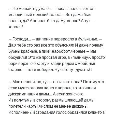
— Не мешай, я думаю… — послышался в ответ
мелодичный женский голос. — Вот дама бьет
вальта, да? А король бьет даму, верно? А туз —
короля?..
— Господи… — шипение переросло в бульканье. —
Да я тебе сто раз все это объяснял! И даже почему
бубны красные, а пики, наоборот, черные — мы
обсудили! Это же простая игра, в «пьяницу»: просто
бери верхнюю карту и клади рядом с моей, чья
старше — тот и победил. Ну чего тут думать?!
— Мне непонятно, туз — он какого пола? Потому что
если мужского, как валет и король, то это явная
дискриминация дамы… А если женского…
Из полутьмы в сторону размышляющей дамы
полетели карты, числом не менее дюжины.
Исполненный страдания голос обратился куда-то в