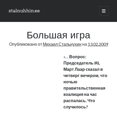
stalnuhhin.ee
отрыть
основн
Боковая
меню
Поиск
панель
Большая игра
Поиск
Опубликовано от
Михаил Стальнухин
на
13.02.2009
Рубрики
«…
Вопрос:
Председатель IRL
В мире
Март Лаар сказал в
Интеграция
четверг вечером, что
Интервью
ночью
Книга
правительственная
Личное
коалиция на час
Нарва и северо-восток
распалась. Что
Обзор прессы
случилось?
Образование
Парламент и правительство