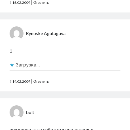
#
16.02.2009
Ответить
Rynoske Agutagava
1
Загрузка...
#
14.02.2009
Ответить
bolt
примерно так я себе это и представлял