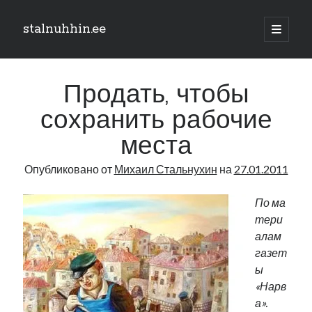
stalnuhhin.ee
отрыть
основн
Боковая
меню
Поиск
панель
Продать, чтобы
Поиск
сохранить рабочие
места
Рубрики
Опубликовано от
Михаил Стальнухин
на
27.01.2011
В мире
Интеграция
По ма
Интервью
тери
Книга
алам
Личное
газет
Нарва и северо-восток
ы
Обзор прессы
«Нарв
Образование
а».
Парламент и правительство