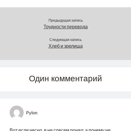
места для сотен
предельного…
нарвитян. И…
Предыдущая запись
Трудности перевода
Следующая запись
Хлеб и зрелища
Один комментарий
Pylon
Вот если чесно, я не совсем понял, а почему не