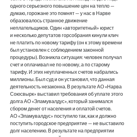
рийгикогу
одного серьезного повышение цен на тепло —
россия
русский роман
думаю, горожане это помнят — у нас в Нарве
ссср
русскоязычное образование
сми
стенограмма
экономика
образовалось странное движение
т.х. ильвес
фотоотчет
танк
экономика эстонии
эстония
эстонский язык
неплательщиков. Один «авторитетный» юрист
и несколько депутатов горсобрания кинули клич
не платить по новому тарифу (он к этому времени
был установлен с соблюдением законной
процедуры). Возникла ситуация: человек получал
счет и оплачивал не по новому, а по старому
Михаил Стальнухин:
тарифу. И этих неуплаченных счетов набрались
mstalnuhhin@gmail.com
Отзывы и предложения по блогу:
миллионы. Был суд и он установил, что данная
anton.stalnuhhin@gmail.com
деятельность незаконна. В результате АО «Нарва
Союсвырк» выставил требования об уплате этого
долга АО «Эламувалдус», который занимался
сбором денег от населения и оплатой счетов.
АО «Эламувалдус» поступило так, как и должно
поступить городское предприятие — не выставило
долг населению. В результате на предприятии