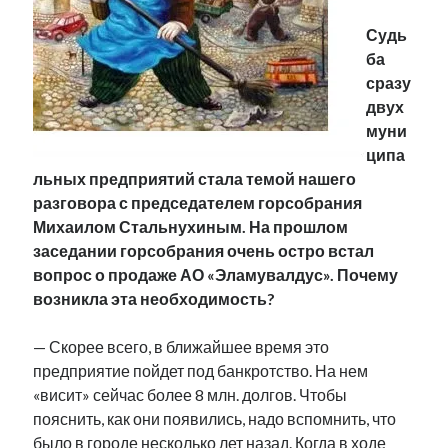
Фотографии
Судь
Экономика
ба
Эстония и Россия
сразу
Юмор
двух
муни
ципа
Метки
льных предприятий стала темой нашего
разговора с председателем горсобрания
radio narva
takinada
андрус ансип
Михаилом Стальнухиным. На прошлом
видео
заседании горсобрания очень остро встал
ансиппиада
война
безработица
вопрос о продаже АО «Эламувалдус». Почему
выборы
высказывание
в поисках здравого смысла
возникла эта необходимость?
интервью
история
евросоюз
кабинетные истории
книга
нарва
— Скорее всего, в ближайшее время это
кая каллас
маська
катри райк
предприятие пойдет под банкротство. На нем
образование
обучение эстонскому
нацменьшинства
«висит» сейчас более 8 млн. долгов. Чтобы
парламент
поводырь
парад клоунов
партия
памятники
пояснить, как они появились, надо вспомнить, что
подкаст
пресса
было в городе несколько лет назад. Когда в ходе
потеряны данные
программа