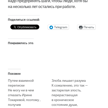
надо предпринять шаги, чтобы люди, хотя бы
на несколько лет остались при работе.
Поделиться ссылкой:
Telegram
Печать
Понравилось это:
Похожее
Путем взаимной
Злоба лишает разума
переписки
К сожалению, это так —
Не могу ни в чем
застарелая злость,
отказать Ирине
перерастающая
Токаревой, поэтому ,
в хроническое
получив
состояние души,