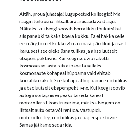
Aitäh, proua juhataja! Lugupeetud kolleegid! Ma
räägin teile üsna lihtsalt ära arusaadavaid asju.
Näiteks, kui keegi soovib korralikku tõukutsikat,
siis panebki ta kaks koera kokku. Ta ei hakka selle
eesmärgi nimel kokku viima emast pärdikut ja isast
karu, sest see oleks üsna tülikas ja absoluutselt
ebaperspektiivne. Kui keegi soovib raketti
kosmosesse lasta, siis ei pane ta selleks
kosmonaute kohapeal hüppama vaid ehitab
korraliku raketi. See kohapeal hüppamine on tülikas
ja absoluutselt ebaperspektiivne. Kui keegi soovib
autoga sõita, siis ei peaks ta seda kahest
motorollerist konstrueerima, märksa kergem on
lihtsalt auto osta või rentida. Vastupidi,
motorolleritega on tülikas ja ebaperspektiivne.
Samas jätkame seda rida.