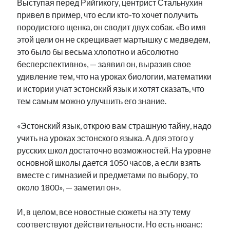
Выступая перед Рийгикогу, центрист Стальнухин
рийгикогу
россия
русский роман
привел в пример, что если кто-то хочет получить
ссср
русскоязычное образование
сми
стенограмма
породистого щенка, он сводит двух собак. «Во имя
экономика
т.х. ильвес
фотоотчет
танк
экономика эстонии
этой цели он не скрещивает мартышку с медведем,
эстония
эстонский язык
это было бы весьма хлопотно и абсолютно
бесперспективно», — заявил он, выразив свое
удивление тем, что на уроках биологии, математики
и истории учат эстонский язык и хотят сказать, что
тем самым можно улучшить его знание.
Михаил Стальнухин:
mstalnuhhin@gmail.com
«Эстонский язык, открою вам страшную тайну, надо
Отзывы и предложения по блогу:
учить на уроках эстонского языка. А для этого у
anton.stalnuhhin@gmail.com
русских школ достаточно возможностей. На уровне
основной школы дается 1050 часов, а если взять
вместе с гимназией и предметами по выбору, то
около 1800», — заметил он».
И, в целом, все новостные сюжеты на эту тему
соответствуют действительности. Но есть нюанс: