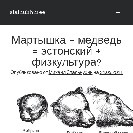
stalnuhhin.ee
отрыть
основн
Боковая
меню
Поиск
панель
Мартышка + медведь
Поиск
= эстонский +
физкультура?
Рубрики
Опубликовано от
Михаил Стальнухин
на
31.05.2011
В мире
Интеграция
Интервью
Книга
Личное
Нарва и северо-восток
Обзор прессы
Образование
Парламент и правительство