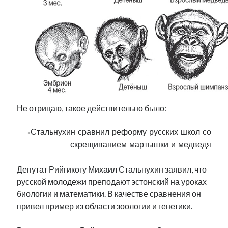
Фотографии
Экономика
Эстония и Россия
Юмор
Метки
radio narva
Не отрицаю, такое действительно было:
takinada
андрус ансип
видео
ансиппиада
«Стальнухин сравнил реформу русских школ со
война
безработица
скрещиванием мартышки и медведя
выборы
высказывание
в поисках здравого смысла
интервью
история
евросоюз
кабинетные истории
Депутат Рийгикогу Михаил Стальнухин заявил, что
книга
нарва
кая каллас
маська
катри райк
русской молодежи преподают эстонский на уроках
образование
обучение эстонскому
нацменьшинства
биологии и математики. В качестве сравнения он
парламент
поводырь
парад клоунов
партия
памятники
привел пример из области зоологии и генетики.
подкаст
пресса
потеряны данные
программа