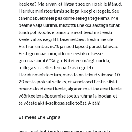
keelega? Ma arvan, et lihtsalt see on ripakile jäänud,
Haridusministeeriumis sellega, keegi ei tegele. See
tähendab, et meie peaksime sellega tegelema. Me
peame välja uurima, mistõttu üheksa aastaga tuhat
tundi põhikoolis ei anna piisavat teadmist eesti
keele vallas isegi B1 tasemel. Sest keskmine üle
Eesti on umbes 60% ja need lapsed pärast lähevad
Eesti gümnaasiumi, ütleme, eestikeelsesse
gümnaasiumi 60%-ga. Nii et eesmärgil uurida,
millega siis selles temaatikas tegeleb
Haridusministeerium, mida ta on teinud viimase 10–
20 aasta jooksul selleks, et venelased Eestis siiski
omandaksid eesti keele, algatan ma täna eesti keele
võõrkeelena õpetamise toetusrühma ja loodan, et
te võtate aktiivselt osa selle tööst. Aitäh!
Esimees Ene Ergma
Suur tänu! Rohkem kõnesoove ei ole. Ja nüüd –