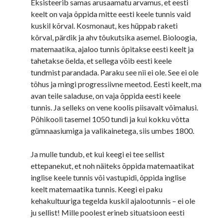
Eksisteerib samas arusaamatu arvamus, et eesti
keelt on vaja õppida mitte eesti keele tunnis vaid
kuskil kõrval. Kosmonaut, kes hüppab raketi
kõrval, pärdik ja ahv tõukutsika asemel. Bioloogia,
matemaatika, ajaloo tunnis õpitakse eesti keelt ja
tahetakse öelda, et sellega võib eesti keele
tundmist parandada. Paraku see nii ei ole. See ei ole
tõhus ja mingi progressiivne meetod. Eesti keelt, ma
avan teile saladuse, on vaja õppida eesti keele
tunnis. Ja selleks on vene koolis piisavalt võimalusi.
Põhikooli tasemel 1050 tundi ja kui kokku võtta
gümnaasiumiga ja valikainetega, siis umbes 1800.
Ja mulle tundub, et kui keegi ei tee sellist
ettepanekut, et noh näiteks õppida matemaatikat
inglise keele tunnis või vastupidi, õppida inglise
keelt matemaatika tunnis. Keegi ei paku
kehakultuuriga tegelda kuskil ajalootunnis – ei ole
ju sellist! Mille poolest erineb situatsioon eesti