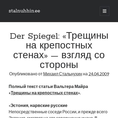
stalnuhhin.ee
отрыть
основн
Боковая
меню
Поиск
панель
Der Spiegel: «Трещины
Поиск
на крепостных
стенах» — взгляд со
Рубрики
стороны
В мире
Интеграция
Опубликовано от
Михаил Стальнухин
на
24.04.2009
Интервью
Книга
Полный текст статьи Вальтера Майра
Личное
«
Трещины на крепостных стенах
».
Нарва и северо-восток
Обзор прессы
«
Эстония, нарвские русские
Образование
Непосредственные соседи России, и прежде всего
Парламент и правительство
Эстония, смотрят на это совершенно иначе. В