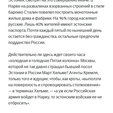
Фотографии
Нарве на развалинах взорванных строений в стиле
Экономика
барокко Сталин повелел построить монотонные
Эстония и Россия
жилые дома и фабрики. На 96% город населяют
Юмор
русские. Лишь 40% жителей имеют эстонские
паспорта. Почти каждый пятый по нынешний день
остается без гражданства, остальные предпочли
Метки
подданство России.
radio narva
Действительно ли здесь ждет своего часа
takinada
андрус ансип
«холодная и голодная Пятая колонна» Москвы,
видео
ансиппиада
которой не так давно стращал бывший посол
война
безработица
Эстонии в России Март Хельме? Агенты Кремля,
выборы
высказывание
в поисках здравого смысла
только того и ждущие, чтобы, как кроты, «выползти
интервью
история
евросоюз
кабинетные истории
на поверхность и спровоцировать столкновения»
книга
нарва
кая каллас
маська
катри райк
— в терминах Хельме, — «а уж если Российская
образование
обучение эстонскому
нацменьшинства
армия войдет в Нарву, то эстонским войскам ее не
парламент
поводырь
парад клоунов
партия
памятники
отбросить».
подкаст
пресса
потеряны данные
программа