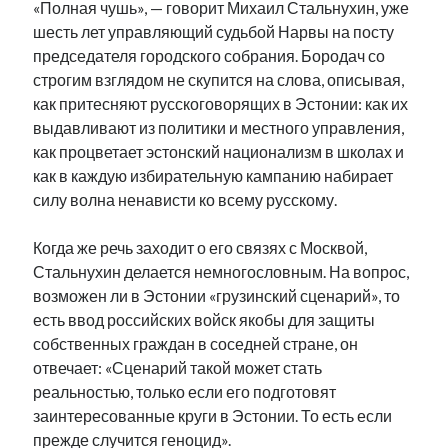
«Полная чушь», — говорит Михаил Стальнухин, уже
рийгикогу
россия
русский роман
шесть лет управляющий судьбой Нарвы на посту
ссср
русскоязычное образование
сми
стенограмма
председателя городского собрания. Бородач со
экономика
т.х. ильвес
фотоотчет
танк
экономика эстонии
строгим взглядом не скупится на слова, описывая,
эстония
эстонский язык
как притесняют русскоговорящих в Эстонии: как их
выдавливают из политики и местного управления,
как процветает эстонский национализм в школах и
как в каждую избирательную кампанию набирает
силу волна ненависти ко всему русскому.
Михаил Стальнухин:
mstalnuhhin@gmail.com
Когда же речь заходит о его связях с Москвой,
Отзывы и предложения по блогу:
Стальнухин делается немногословным. На вопрос,
anton.stalnuhhin@gmail.com
возможен ли в Эстонии «грузинский сценарий», то
есть ввод российских войск якобы для защиты
собственных граждан в соседней стране, он
отвечает: «Сценарий такой может стать
реальностью, только если его подготовят
заинтересованные круги в Эстонии. То есть если
прежде случится геноцид».