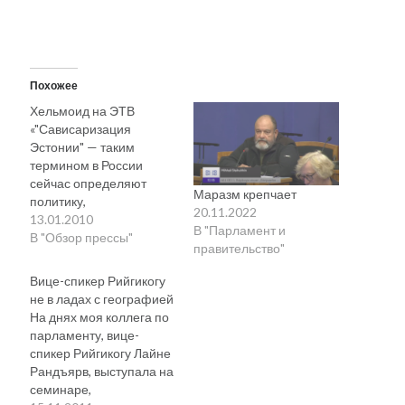
Похожее
Хельмоид на ЭТВ
«"Сависаризация
Эстонии" — таким
термином в России
сейчас определяют
Маразм крепчает
политику,
20.11.2022
направленную на
13.01.2010
В "Парламент и
подчинение бывшей
В "Обзор прессы"
правительство"
колонии через
внутренние рычаги,
Вице-спикер Рийгикогу
утверждает бывший
не в ладах с географией
посол ЭР в РФ Март
На днях моя коллега по
Хельме. Хельме сказал
парламенту, вице-
в передаче ЭТВ
спикер Рийгикогу Лайне
"Граждане республики",
Рандъярв, выступала на
что Россия использует в
семинаре,
Эстонии ту же тактику,