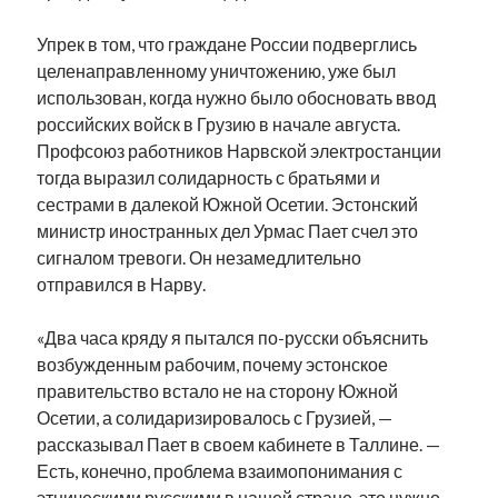
Упрек в том, что граждане России подверглись
целенаправленному уничтожению, уже был
использован, когда нужно было обосновать ввод
российских войск в Грузию в начале августа.
Профсоюз работников Нарвской электростанции
тогда выразил солидарность с братьями и
сестрами в далекой Южной Осетии. Эстонский
министр иностранных дел Урмас Пает счел это
сигналом тревоги. Он незамедлительно
отправился в Нарву.
«Два часа кряду я пытался по-русски объяснить
возбужденным рабочим, почему эстонское
правительство встало не на сторону Южной
Осетии, а солидаризировалось с Грузией, —
рассказывал Пает в своем кабинете в Таллине. —
Есть, конечно, проблема взаимопонимания с
этническими русскими в нашей стране, это нужно