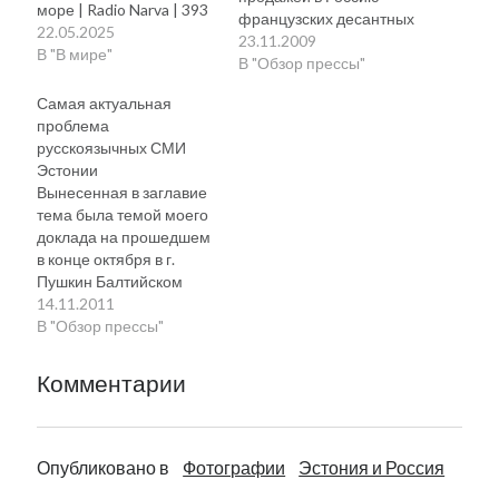
море | Radio Narva | 393
французских десантных
22.05.2025
кораблей Mistral. Для
23.11.2009
В "В мире"
Франции сделка с
В "Обзор прессы"
Россией — всего лишь
Самая актуальная
бизнес, а для Эстонии
проблема
— повод задуматься
русскоязычных СМИ
— считает аналитик в
Эстонии
области безопасности
Вынесенная в заглавие
Ээрик-Нийлес Кросс. По
тема была темой моего
его словам, один из
доклада на прошедшем
кораблей может
в конце октября в г.
разместиться в
Пушкин Балтийском
Балтийском море, что
форуме
14.11.2011
станет прямой угрозой
соотечественников,
В "Обзор прессы"
безопасности…
кратким содержанием
которого я хочу
Комментарии
поделиться. В
последние пару лет
регулярно слышатся на
разных уровнях – от
Опубликовано в
Фотографии
Эстония и Россия
депутата