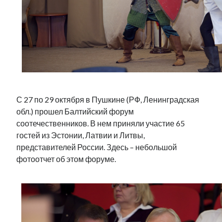
Фотографии
Экономика
Эстония и Россия
Юмор
Метки
С 27 по 29 октября в Пушкине (РФ, Ленинградская
radio narva
takinada
андрус ансип
обл.) прошел Балтийский форум
соотечественников. В нем приняли участие 65
видео
ансиппиада
война
безработица
гостей из Эстонии, Латвии и Литвы,
выборы
высказывание
в поисках здравого смысла
представителей России. Здесь – небольшой
интервью
история
евросоюз
кабинетные истории
фотоотчет об этом форуме.
книга
нарва
кая каллас
маська
катри райк
образование
обучение эстонскому
нацменьшинства
парламент
поводырь
парад клоунов
партия
памятники
подкаст
пресса
потеряны данные
программа