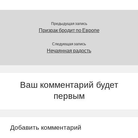
Европарламента
(К.Оюланд), от министра
МВД (М.Померанц), от
вице-спикера
Предыдущая запись
парламента
Призрак бродит по Европе
(Л.Рандъярв) –
утверждения, что…
Следующая запись
Нечаянная радость
Ваш комментарий будет
первым
Добавить комментарий