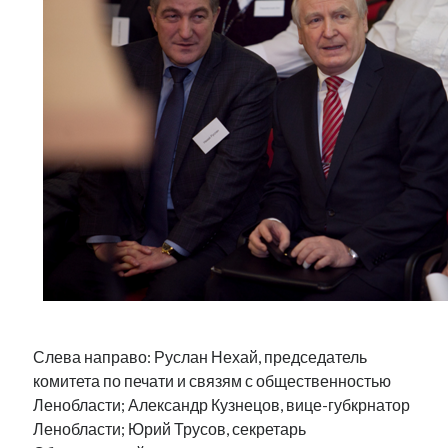
рийгикогу
россия
русский роман
ссср
русскоязычное образование
сми
стенограмма
экономика
т.х. ильвес
фотоотчет
танк
экономика эстонии
эстония
эстонский язык
Михаил Стальнухин:
mstalnuhhin@gmail.com
Отзывы и предложения по блогу:
anton.stalnuhhin@gmail.com
Слева направо: Руслан Нехай, председатель
комитета по печати и связям с общественностью
Ленобласти; Александр Кузнецов, вице-губкрнатор
Ленобласти; Юрий Трусов, секретарь