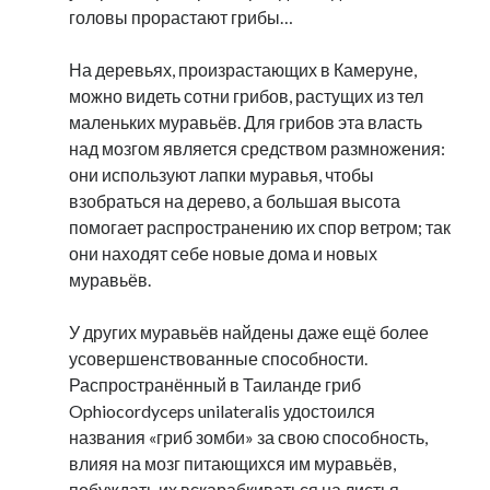
головы прорастают грибы…
На деревьях, произрастающих в Камеруне,
можно видеть сотни грибов, растущих из тел
маленьких муравьёв. Для грибов эта власть
над мозгом является средством размножения:
они используют лапки муравья, чтобы
взобраться на дерево, а большая высота
помогает распространению их спор ветром; так
они находят себе новые дома и новых
муравьёв.
У других муравьёв найдены даже ещё более
усовершенствованные способности.
Распространённый в Таиланде гриб
Ophiocordyceps ‎unilateralis удостоился
названия «гриб зомби» за свою способность,
влияя на мозг питающихся им муравьёв,
побуждать их вскарабкиваться на листья