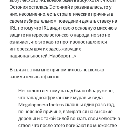
рийгикогу
россия
русский роман
Эстония осталась Эстонией и развивалась, то у
ссср
русскоязычное образование
сми
стенограмма
них, несомненно, есть стратегические причины в
экономика
т.х. ильвес
фотоотчет
танк
экономика эстонии
своем избирательном поведении делать ставку на
эстония
эстонский язык
IRL, потому что IRL видит свою основную миссию в
защите интересов эстонского народа, но это не
означает, что это как-то противопоставляется
интересам других здесь живущих
национальностей. Наоборот…»
Михаил Стальнухин:
В связи с этим мне припомнилось несколько
mstalnuhhin@gmail.com
Отзывы и предложения по блогу:
занимательных фактов.
anton.stalnuhhin@gmail.com
Несколько лет тому назад было обнаружено,
что западноафриканские муравьи вида
Megaloponera foetens склонны один раз в год,
по неясной причине, взбираться на высокие
деревья и с такой силой вонзать свои челюсти в
ствол, что после этого погибают во множестве