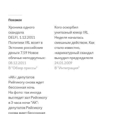
Похожее
Хроника одного
Кого оскорбил
скандала
унитазный юмор IRL
DELFI, 1.12.2011
Неделя началась
Политики IRL возят в
смешным действом. Как
Эстонию российские
стало известно,
деньги 7.59 Новое
«карикатурный скандал
обличье неподкупных:
вынудил председателя
фабрика видов на
08.12.2011
cоюза Isamaa и Res
24.01.2009
жительство,
В "Обзор прессы"
Publica (IRL) Марта
В "Интеграция"
принадлежащая
Лаара принести личные
«АК»: депутатов
Индреку Раудне, Сийму
извинения еврейской
Рийгикогу снова ждет
Кабритсу и Николаю
общине Эстонии.
бессонная ночь
Стельмаху, привела в
Возмущение общины
На фото: так иногда
Эстонию уже 150
вызвала антисемитская
выглядит зал Рийгикогу
неизвестных, но богатых
подпись к карикатуре
в 3 часа ночи "АК":
россиян. Депутат
художника Гори,
депутатов Рийгикогу
Рийгикогу Сийм Кабритс
которой в партийной
снова ждет бессонная
в прошлом году призвал
газете была