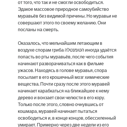
от того, что так и не смогли освободиться.
Эдакое массовое природное самоубийство
муравьёв без видимой причины. Но муравьи не
совершают этого по своему желанию. Они
посланы на смерть.
Оказалось, что мельчайшим летающим в
воздухе спорам гриба הטומנטלה‎ иногда удаётся
попасть во рты муравьёв, после чего события
начинают разворачиваться как в фильме
ужасов. Находясь в голове муравья, спора
посылает в его крошечный мозг химические
вещества. Почти сразу после этого муравей
начинает карабкаться на ближайшее к нему
дерево и вонзает свои челюсти в его кору.
Только после этого, словно очнувшись от
кошмара, муравей начинает пытаться
освободиться и, в конце концов, обессиленный
умирает. Примерно через две недели из его