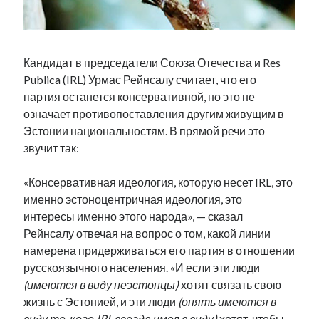
Фотографии
Экономика
Эстония и Россия
Кандидат в председатели Союза Отечества и Res
Юмор
Publica (IRL) Урмас Рейнсалу считает, что его
партия останется консервативной, но это не
означает противопоставления другим живущим в
Метки
Эстонии национальностям. В прямой речи это
radio narva
звучит так:
takinada
андрус ансип
видео
ансиппиада
«Консервативная идеология, которую несет IRL, это
война
безработица
именно эстоноцентричная идеология, это
выборы
высказывание
в поисках здравого смысла
интересы именно этого народа», — сказал
интервью
история
евросоюз
кабинетные истории
Рейнсалу отвечая на вопрос о том, какой линии
книга
нарва
кая каллас
маська
намерена придерживаться его партия в отношении
катри райк
образование
русскоязычного населения. «И если эти люди
обучение эстонскому
нацменьшинства
парламент
(имеются в виду неэстонцы)
хотят связать свою
поводырь
парад клоунов
партия
памятники
жизнь с Эстонией, и эти люди
(опять имеются в
подкаст
пресса
потеряны данные
программа
виду те, кого IRL всегда имел в виду)
хотят, чтобы