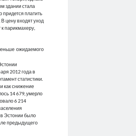
ом здании стала
о придется платить
 В цену входят уход
 к парикмахеру,
 меньше ожидаемого
 Эстонии
варя 2012 года в
тамент статистики.
и как снижение
лось 14 679, умерло
овало 6 214
 населения
 в Эстонии было
чале предыдущего