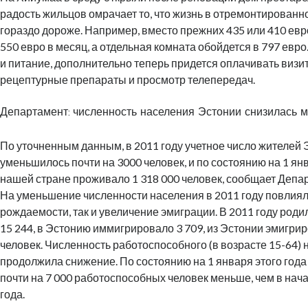
радость жильцов омрачает то, что жизнь в отремонтированн
гораздо дороже. Например, вместо прежних 435 или 410 евр
550 евро в месяц, а отдельная комната обойдется в 797 евро.
и питание, дополнительно теперь придется оплачивать визит
рецептурные препараты и просмотр телепередач.
Департамент: численность населения Эстонии снизилась
По уточненным данным, в 2011 году учетное число жителей
уменьшилось почти на 3000 человек, и по состоянию на 1 ян
нашей стране проживало 1 318 000 человек, сообщает Депар
На уменьшение численности населения в 2011 году повлиял
рождаемости, так и увеличение эмиграции. В 2011 году роди
15 244, в Эстонию иммигрировало 3 709, из Эстонии эмигрир
человек. Численность работоспособного (в возрасте 15-64)
продолжила снижение. По состоянию на 1 января этого года
почти на 7 000 работоспособных человек меньше, чем в на
года.