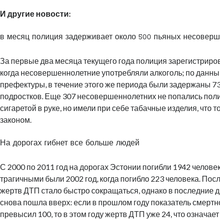
И другие новости:
в месяц полиция задерживает около 500 пьяных несовер
За первые два месяца текущего года полиция зарегистриров
когда несовершеннолетние употребляли алкоголь; по данн
префектуры, в течение этого же периода были задержаны 7
подростков. Еще 307 несовершеннолетних не попались пол
сигаретой в руке, но имели при себе табачные изделия, что 
законом.
На дорогах гибнет все больше людей
С 2000 по 2011 год на дорогах Эстонии погибли 1942 челов
трагичными были 2002 год, когда погибло 223 человека. Посл
жертв ДТП стало быстро сокращаться, однако в последние д
снова пошла вверх: если в прошлом году показатель смертн
превысил 100, то в этом году жертв ДТП уже 24, что означает