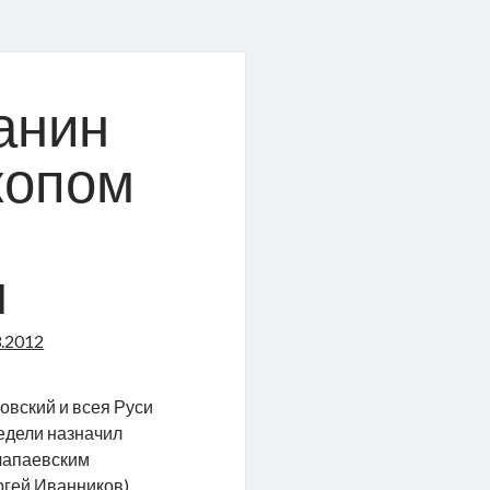
анин
копом
и
м
3.2012
вский и всея Руси
едели назначил
лапаевским
гей Иванников),