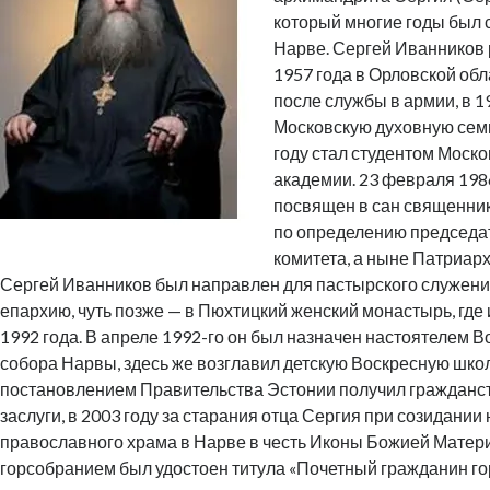
который многие годы был
Нарве. Сергей Иванников 
1957 года в Орловской обл
после службы в армии, в 19
Московскую духовную семи
году стал студентом Моск
академии. 23 февраля 198
посвящен в сан священник
по определению председа
комитета, а ныне Патриар
Сергей Иванников был направлен для пастырского служени
епархию, чуть позже — в Пюхтицкий женский монастырь, где 
1992 года. В апреле 1992-го он был назначен настоятелем В
собора Нарвы, здесь же возглавил детскую Воскресную школ
постановлением Правительства Эстонии получил гражданст
заслуги, в 2003 году за старания отца Сергия при созидании
православного храма в Нарве в честь Иконы Божией Матер
горсобранием был удостоен титула «Почетный гражданин го