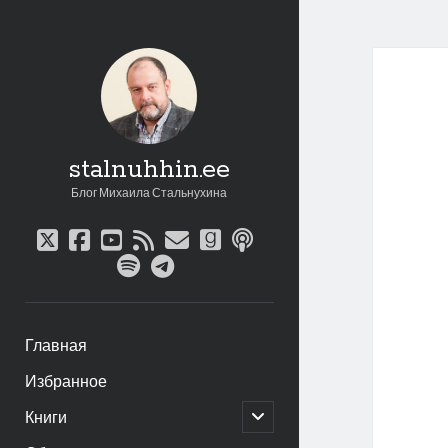
stalnuhhin.ee
Блог Михаила Стальнухина
twitter
facebook
youtube
rss
email
goodreads
podcast
spotify
telegram
Главная
Избранное
открыть
Книги
дочернее
меню