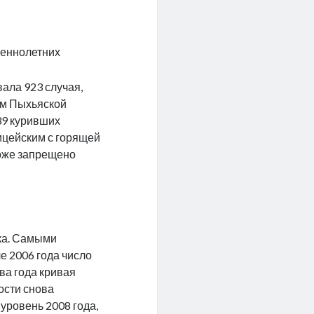
шеннолетних
ала 923 случая,
ым Пыхьяской
39 куривших
ицейским с горящей
тоже запрещено
ека. Самыми
е 2006 года число
ва года кривая
ости снова
 уровень 2008 года,