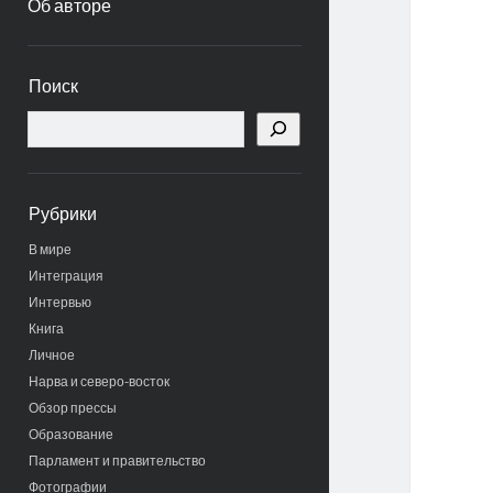
Об авторе
Боковая
Поиск
панель
Поиск
Рубрики
В мире
Интеграция
Интервью
Книга
Личное
Нарва и северо-восток
Обзор прессы
Образование
Парламент и правительство
Фотографии