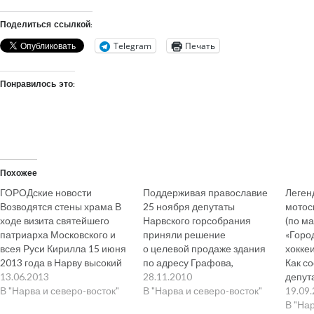
Поделиться ссылкой:
Telegram
Печать
Понравилось это:
Похожее
ГОРОДские новости
Поддерживая православие
Леген
Возводятся стены храма В
25 ноября депутаты
мотос
ходе визита святейшего
Нарвского горсобрания
(по м
патриарха Московского и
приняли решение
«Горо
всея Руси Кирилла 15 июня
о целевой продаже здания
хокке
2013 года в Нарву высокий
по адресу Графова,
Как с
гость, возможно, изъявит
13.06.2013
4 приходу Воскресенского
28.11.2010
депут
желание посетить и место
В "Нарва и северо-восток"
Собора на условиях,
В "Нарва и северо-восток"
собра
19.09
возведения нового
устраивающих Церковь.
Мисен
В "На