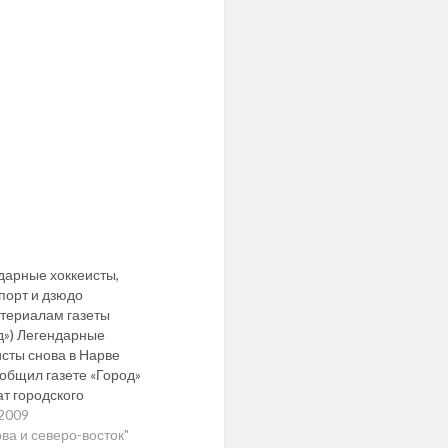
дарные хоккеисты,
порт и дзюдо
атериалам газеты
д») Легендарные
исты снова в Нарве
ообщил газете «Город»
ат городского
ния Нарвы Сергей
.2009
ев, наш город снова
рва и северо-восток"