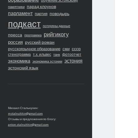
обучение эстонскому
парад клоунов
памятники
парламент
поводырь
партия
подкаст
потеряны данные
рийгикогу
пресса
программа
россия
русский роман
ссср
русскоязычное образование
сми
стенограмма
т.х. ильвес
фотоотчет
танк
экономика
эстония
экономика эстонии
эстонский язык
Михаил Стальнухин:
mstalnuhhin@gmail.com
Отзывы и предложения по блогу:
anton.stalnuhhin@gmail.com