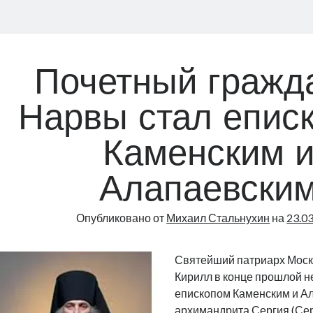
Почетный гражд
Нарвы стал епис
Каменским 
Алапаевски
Опубликовано от
Михаил Стальнухин
на
23.0
Святейший патриарх Моско
Кирилл в конце прошлой н
епископом Каменским и А
архимандрита Сергия (Сер