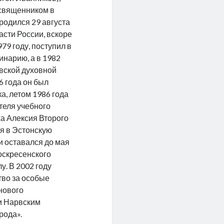
 священником в
родился 29 августа
асти России, вскоре
79 году, поступил в
нарию, а в 1982
овской духовной
6 года он был
а, летом 1986 года
теля учебного
ха Алексия Второго
я в Эстонскую
и оставался до мая
оскресенского
у. В 2002 году
во за особые
 нового
и Нарвским
рода».