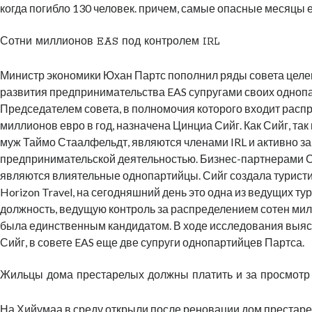
когда погибло 130 человек. причем, самые опасные месяцы 
Сотни миллионов EAS под контролем IRL
Министр экономики Юхан Партс пополнил ряды совета цел
развития предпринимательства EAS супругами своих одноп
Председателем совета, в полномочия которого входит расп
миллионов евро в год, назначена Цинциа Сийг. Как Сийг, так
муж Таймо Стаалфельдт, являются членами IRL и активно з
предпринимательской деятельностью. Бизнес-партнерами 
являются влиятельные однопартийцы. Сийг создала турист
Horizon Travel, на сегодняшний день это одна из ведущих т
должность, ведущую контроль за распределением сотен мил
была единственным кандидатом. В ходе исследования выяс
Сийг, в совете EAS еще две супруги однопартийцев Партса.
Жильцы дома престарелых должны платить и за просмотр
На Хийумаа в среду открыли после реновации дом престаре