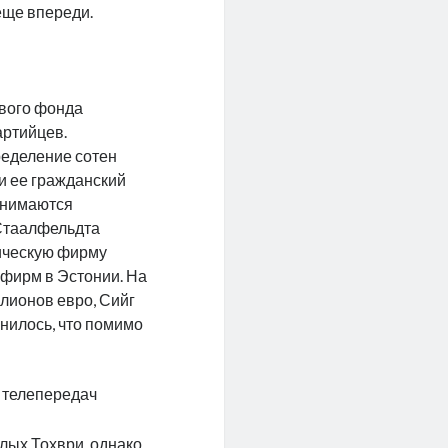
еще впереди.
евого фонда
артийцев.
ределение сотен
 и ее гражданский
анимаются
Стаалфельдта
ическую фирму
урфирм в Эстонии. На
лионов евро, Сийг
нилось, что помимо
 телепередач
лых Тохври, однако