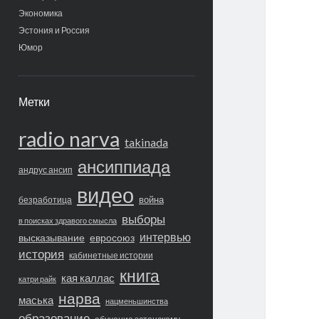
Экономика
Эстония и Россия
Юмор
Метки
radio narva
takinada
ансиппиада
андрус ансип
видео
война
безработица
выборы
в поисках здравого смысла
интервью
высказывание
евросоюз
история
кабинетные истории
книга
кая каллас
катри райк
нарва
маська
нацменьшинства
образование