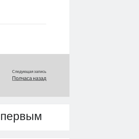
ают звезды
кого хоккея,
танники хоккейных
в «Динамо» Виталий
ов, Михаил Титов и
орис Михайлов. «Мы
 также Александра
ева, но он не смог
ать по серьезным…
Следующая запись
Полчаса назад
 первым