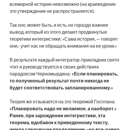
всемирной истории невозможно (на краеведение
это утверждение не распространяется).
Так оно, может быть, и есть, но гораздо важнее
вывод, который из этого делают продвинутые
теоретики интегристики: «Сама история, — говорят
они,- учит нас не обращать внимания на ее уроки.»
В результате каждый интегратор-прикладник свято
чтит и руководствуется в своих действиях
парадоксом Черномырдина:
«Если планировать,
то полученный результат почти никогда не
будет соответствовать запланированному.»
Теория же отзывается на это теоремой Госплана:
«Планировать надо не желаемое, а наоборот.»
Ранее, при зарождении интегристики, эта
теорема, вдобавок к приведенному тексту,
имела следующее продолжение: «но все-равно