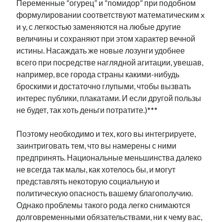
Переменные “огурец” и “помидор” при подобном
формулировании соответствуют математическим x
и y, с легкостью заменяются на любые другие
величины и сохраняют при этом характер вечной
истины. Насаждать же новые лозунги удобнее
всего при посредстве наглядной агитации, увешав,
например, все города страны какими-нибудь
броскими и достаточно глупыми, чтобы вызвать
интерес публики, плакатами. И если другой пользы
не будет, так хоть деньги потратите.)***
Поэтому необходимо и тех, кого вы интегрируете,
заинтриговать тем, что вы намерены с ними
предпринять. Национальные меньшинства далеко
не всегда так малы, как хотелось бы, и могут
представлять некоторую социальную и
политическую опасность вашему благополучию.
Однако проблемы такого рода легко снимаются
долговременными обязательствами, ни к чему вас,