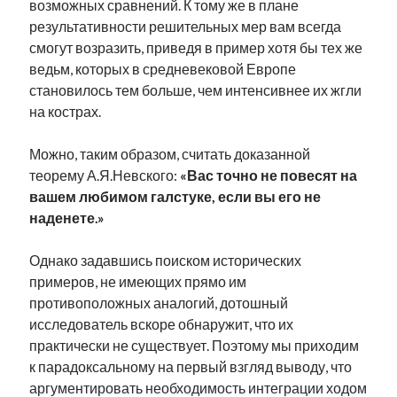
возможных сравнений. К тому же в плане
рийгикогу
россия
русский роман
результативности решительных мер вам всегда
ссср
русскоязычное образование
сми
стенограмма
смогут возразить, приведя в пример хотя бы тех же
экономика
т.х. ильвес
фотоотчет
танк
экономика эстонии
ведьм, которых в средневековой Европе
эстония
эстонский язык
становилось тем больше, чем интенсивнее их жгли
на кострах.
Можно, таким образом, считать доказанной
теорему А.Я.Невского:
«Вас точно не повесят на
вашем любимом галстуке, если вы его не
Михаил Стальнухин:
mstalnuhhin@gmail.com
наденете.»
Отзывы и предложения по блогу:
anton.stalnuhhin@gmail.com
Однако задавшись поиском исторических
примеров, не имеющих прямо им
противоположных аналогий, дотошный
исследователь вскоре обнаружит, что их
практически не существует. Поэтому мы приходим
к парадоксальному на первый взгляд выводу, что
аргументировать необходимость интеграции ходом