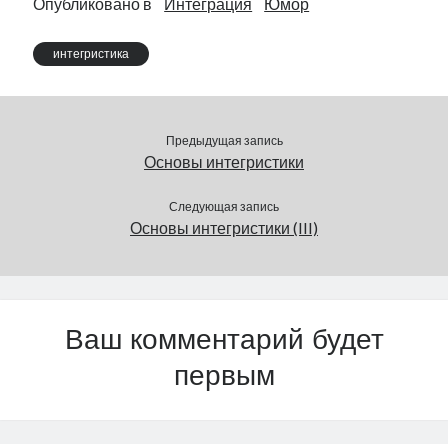
Опубликовано в
Интеграция
Юмор
всего выделить зоны
особой
интегристика
заинтересованности
государства, дабы не
распыляться по…
Предыдущая запись
Основы интегристики
Следующая запись
Основы интегристики (III)
Ваш комментарий будет
первым