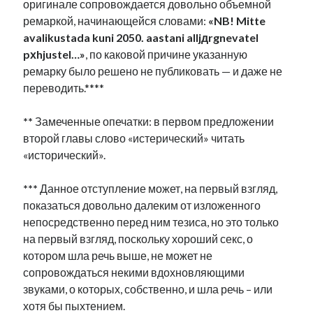
оригинале сопровождается довольно объемной
ремаркой, начинающейся словами:
«NB! Mitte
avalikustada kuni 2050. aastani alljдrgnevatel
pхhjustel…»
, по каковой причине указанную
ремарку было решено не публиковать — и даже не
переводить.****
**
Замеченные опечатки: в первом предложении
второй главы слово «истерический» читать
«исторический».
***
Данное отступление может, на первый взгляд,
показаться довольно далеким от изложенного
непосредственно перед ним тезиса, но это только
на первый взгляд, поскольку хороший секс, о
котором шла речь выше, не может не
сопровождаться некими вдохновляющими
звуками, о которых, собственно, и шла речь – или
хотя бы пыхтением.