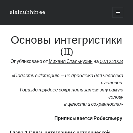
stalnuhhin.ee
отрыть
основн
Боковая
меню
Поиск
панель
Основы интегристики
Поиск
(II)
Опубликовано от
Михаил Стальнухин
на
02.12.2008
Рубрики
В мире
«
Попасть в Историю — не проблема для человека
Интеграция
с головой.
Интервью
Гораздо труднее сохранить затем эту самую
Книга
голову
Личное
в целости и сохранности
»
Нарва и северо-восток
Обзор прессы
Приписывается Робеспьеру
Образование
Парламент и правительство
Глава 2. Связь интеграции с исторической