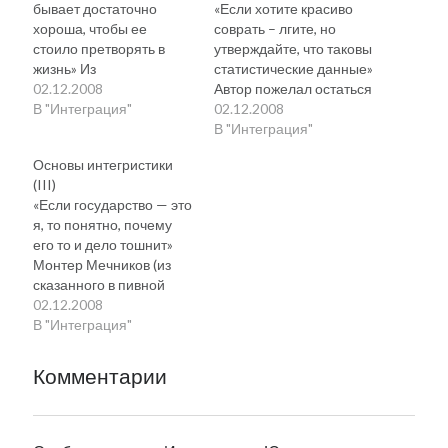
бывает достаточно
«Если хотите красиво
хороша, чтобы ее
соврать – лгите, но
стоило претворять в
утверждайте, что таковы
жизнь» Из
статистические данные»
неопубликованных
02.12.2008
Автор пожелал остаться
законов Мерфи
В "Интеграция"
неизвестным, однако
02.12.2008
Предисловие
примет ваш заказ на
В "Интеграция"
переводчика. Поневоле
проведение любого
Основы интегристики
выступает умиленная
социологического
(III)
слеза, да и изъясняться
исследования с
«Если государство — это
начинаешь
гарантированным
я, то понятно, почему
возвышенным штилем
результатом (тел. в
его то и дело тошнит»
18-го века, когда в руки
редакции) Глава 5.
Монтер Мечников (из
попадает нечто вроде
Информационное поле
сказанного в пивной
сего сочинения, «Основ
интеграции. Поскольку
«Три поросенка» в день
02.12.2008
интегристики»,
интеграционные
выборов Верховного
В "Интеграция"
благородство духа
процессы нельзя, к
Совета) Глава 4. Роль
анонимных создателей
сожалению,
интеграции в жизни
коего не подлежит
засекретить, то
Комментарии
государства. Развивая
сомнению. Ведь…
интегристика
оговоренную данной
предполагает жесткий и
главой тему,
постоянный надзор…
необходимо прежде