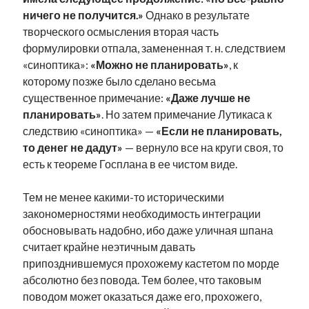
ничего не получится.»
Однако в результате
творческого осмысления вторая часть
формулировки отпала, замененная т. н. следствием
«синоптика»:
«Можно не планировать
»
, к
которому позже было сделано весьма
существенное примечание:
«Даже лучше не
планировать»
. Но затем примечание Лутикаса к
следствию «синоптика» —
«Если не планировать,
то денег не дадут»
— вернуло все на круги своя, то
есть к теореме Госплана в ее чистом виде.
Тем не менее какими-то историческими
закономерностями необходимость интеграции
обосновывать надобно, ибо даже уличная шпана
считает крайне неэтичным давать
припозднившемуся прохожему кастетом по морде
абсолютно без повода. Тем более, что таковым
поводом может оказаться даже его, прохожего,