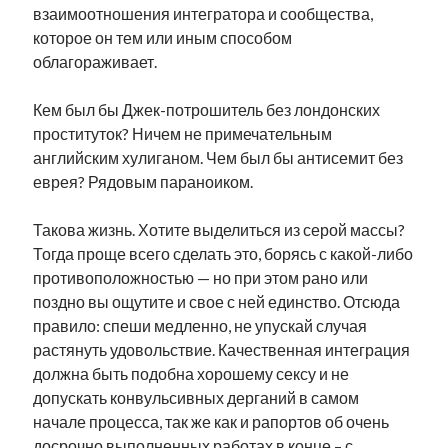
взаимоотношения интегратора и сообщества,
которое он тем или иным способом
облагораживает.
Кем был бы Джек-потрошитель без лондонских
проституток? Ничем не примечательным
английским хулиганом. Чем был бы антисемит без
еврея? Рядовым параноиком.
Такова жизнь. Хотите выделиться из серой массы?
Тогда проще всего сделать это, борясь с какой-либо
противоположностью — но при этом рано или
поздно вы ощутите и свое с ней единство. Отсюда
правило: спеши медленно, не упускай случая
растянуть удовольствие. Качественная интеграция
должна быть подобна хорошему сексу и не
допускать конвульсивных дерганий в самом
начале процесса, так же как и рапортов об очень
досрочно выполненных работах в конце – с