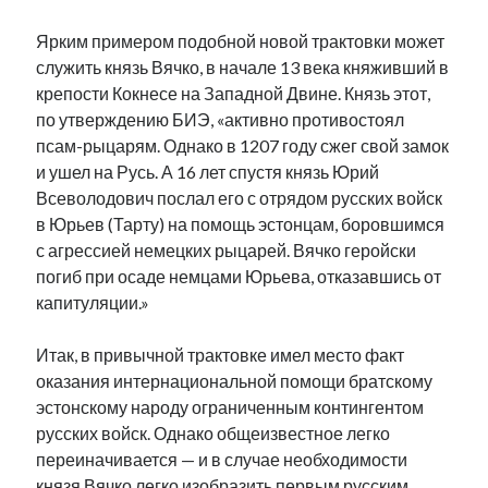
Ярким примером подобной новой трактовки может
служить князь Вячко, в начале 13 века княживший в
крепости Кокнесе на Западной Двине. Князь этот,
по утверждению БИЭ, «активно противостоял
псам-рыцарям. Однако в 1207 году сжег свой замок
и ушел на Русь. А 16 лет спустя князь Юрий
Всеволодович послал его с отрядом русских войск
в Юрьев (Тарту) на помощь эстонцам, боровшимся
с агрессией немецких рыцарей. Вячко геройски
погиб при осаде немцами Юрьева, отказавшись от
капитуляции.»
Итак, в привычной трактовке имел место факт
оказания интернациональной помощи братскому
эстонскому народу ограниченным контингентом
русских войск. Однако общеизвестное легко
переиначивается — и в случае необходимости
князя Вячко легко изобразить первым русским