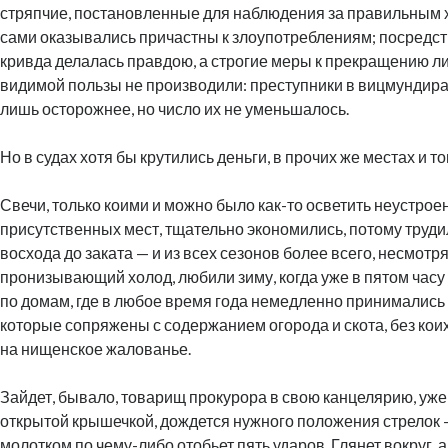
стряпчие, постановленные для наблюдения за правильным х
сами оказывались причастны к злоупотреблениям; посредст
кривда делалась правдою, а строгие меры к прекращению л
видимой пользы не производили: преступники в вицмундирах
лишь осторожнее, но число их не уменьшалось.
Но в судах хотя бы крутились деньги, в прочих же местах и то
Свечи, только коими и можно было как-то осветить неустрое
присутственных мест, тщательно экономились, потому труди
восхода до заката — и из всех сезонов более всего, несмотря
пронизывающий холод, любили зиму, когда уже в пятом часу
по домам, где в любое время года немедленно принимались 
которые сопряжены с содержанием огорода и скота, без кои
на нищенское жалованье.
Зайдет, бывало, товарищ прокурора в свою канцелярию, уже 
открытой крышечкой, дождется нужного положения стрелок 
молотком по чему-либо отобьет пять ударов. Глянет вокруг, а