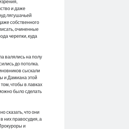
изрения,
мство и даже
пруд лягушачьей
 даже собственного
аписать, очиненные
ода черепки, куда
ла валялись на полу
сились до потолка.
чиновников сыскали
мы и Дамиана этой
том, чтобы в лавках
 можно было сделать
но сказать, что они
в них правосудия, а
Прокуроры и