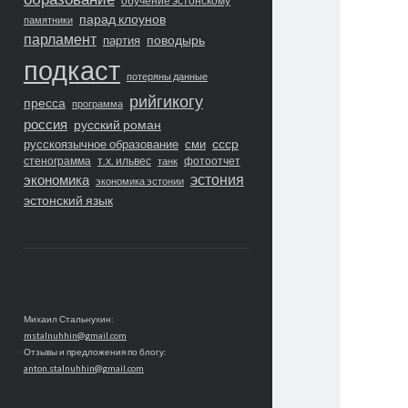
обучение эстонскому
парад клоунов
памятники
парламент
поводырь
партия
подкаст
потеряны данные
рийгикогу
пресса
программа
россия
русский роман
ссср
русскоязычное образование
сми
стенограмма
т.х. ильвес
фотоотчет
танк
экономика
эстония
экономика эстонии
эстонский язык
Михаил Стальнухин:
mstalnuhhin@gmail.com
Отзывы и предложения по блогу:
anton.stalnuhhin@gmail.com