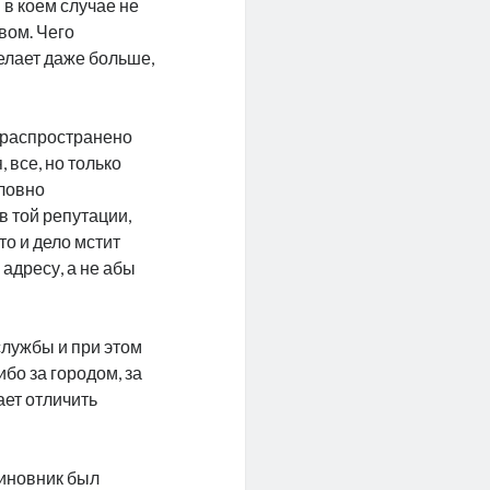
 в коем случае не
вом. Чего
елает даже больше,
, распространено
 все, но только
оловно
в той репутации,
то и дело мстит
адресу, а не абы
службы и при этом
бо за городом, за
ает отличить
чиновник был