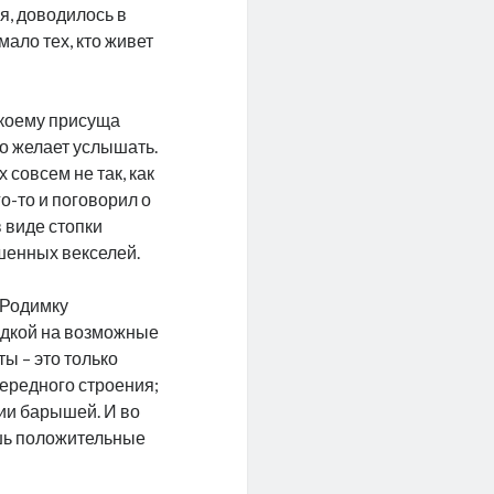
я, доводилось в
ало тех, кто живет
 коему присуща
то желает услышать.
 совсем не так, как
го-то и поговорил о
в виде стопки
шенных векселей.
 Родимку
ядкой на возможные
ы – это только
чередного строения;
нии барышей. И во
ишь положительные