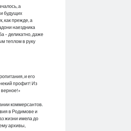
ачалось, а
ии будущих
, как прежде, а
ладони наездника
а – деликатно, даже
м теплом в руку
ропитания, и его
 некий профит! Из
о верное!»
нании коммерсантов.
овия в Родимове и
аз жизни имела до
ему архивы,