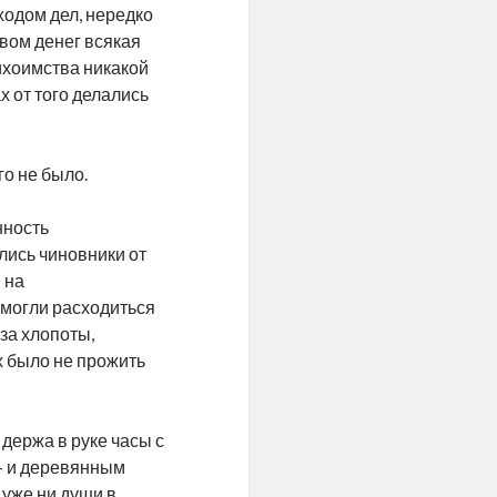
одом дел, нередко
вом денег всякая
ихоимства никакой
 от того делались
го не было.
нность
лись чиновники от
 на
 могли расходиться
за хлопоты,
х было не прожить
держа в руке часы с
– и деревянным
 уже ни души в