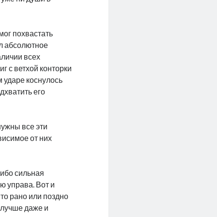
мог похвастать
ел абсолютное
наличии всех
иг с ветхой конторки
м ударе коснулось
дхватить его
нужны все эти
висимое от них
либо сильная
ю управа. Вот и
-то рано или поздно
 лучше даже и