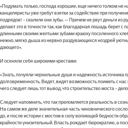
«Подумать только, господа хорошие, еще ничего толком не н
канцеляристы уже гребут взятки за содействие при получен
подрядов! – скалили они зубы. — Причем не рвут деньги из рук
делают это в точности так, как благодарная лошадь берет с 
длинными своими желтыми зубами краюху посоленного хлеб
нежно, мягко дыша из нервно раздувающихся ноздрей уютны
дающего».
И осеняли себя широкими крестами:
«Знать, почуяли чернильные души и надежность источника п
долговременность. Видят, видят возможность поиметь с нас
чего следует лишь тот вывод, что строительство моста – дел
Следует напомнить, что так преломляется реальность в соз
На самом же деле значительная часть чиновнического сосл
до, и после истории с мостом в силу вопиющей бедности обр
крайности унизительный. Власть рождает бюрократию, а пос