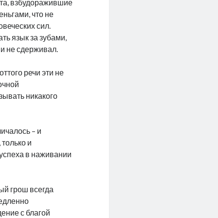
ста, взбудоражившие
еньгами, что не
овеческих сил.
ть язык за зубами,
 и не сдерживал.
ттого речи эти не
очной
зывать никакого
личалось – и
 только и
успеха в наживании
ный грош всегда
медленно
ение с благой