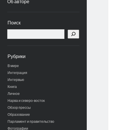
Об авторе
Боковая
Поиск
панель
Поиск
Рубрики
В мире
Интеграция
Интервью
Книга
Личное
Нарва и северо-восток
Обзор прессы
Образование
Парламент и правительство
Фотографии