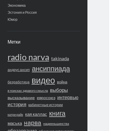
Экономика
Эстония и Россия
Юмор
Метки
radio narva
takinada
ансиппиада
андрус ансип
видео
война
безработица
выборы
в поисках здравого смысла
интервью
высказывание
евросоюз
история
кабинетные истории
книга
кая каллас
катри райк
нарва
маська
нацменьшинства
образование