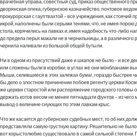
врачебная управа, совестный суд, приказ общественного пр
дворянская опека, губернское казначейство, почтовое ведо
прокурорская с гауптвахтой – все учреждения, как стоячий 
икрой, наполнены были серыми тенями, что, не имея порою
стола, корячились на лавках и, имея надобность что-либо н
до предела перья макали не в чернильницы, а в различного р
чернила наливали из большой общей бутыли.
Ни в одном из присутствий даже и шкапов не было – и все де
или сложены были в коробки; в углах же они монбланами вы
Мыши, селившиеся в этих залежах бумаг, гораздо быстрее 
бы дело о злостном причинении побоев регенту церкви Кос
же церкви старостой или распоряжение городского головы о 
держать котов весом не менее пятнадцати фунтов – из чего
вывод о величине снующих по этим лавкам крыс.
Что же касается до губернских судебных мест, то об них долж
представляли самую грустную картину. Решительно не было 
вот корыстолюбие существовало в самой сильной степени. 