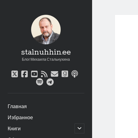
stalnuhhin.ee
Блог Михаила Стальнухина
twitter
facebook
youtube
rss
email
goodreads
podcast
spotify
telegram
Главная
Избранное
открыть
Книги
дочернее
меню