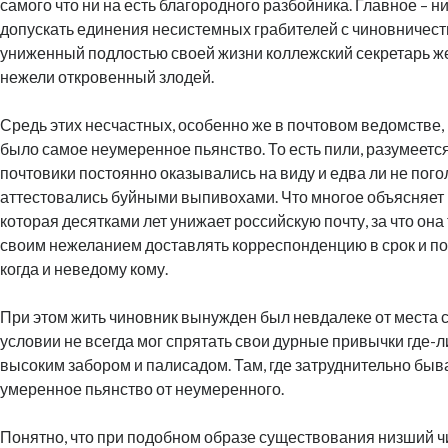
самого что ни на есть благородного разбойника. Главное – ни
допускать единения несистемных грабителей с чиновничест
униженный подлостью своей жизни коллежский секретарь ж
нежели откровенный злодей.
Средь этих несчастных, особенно же в почтовом ведомстве
было самое неумеренное пьянство. То есть пили, разумеется,
почтовики постоянно оказывались на виду и едва ли не пог
аттестовались буйными выпивохами. Что многое объясняет 
которая десятками лет унижает российскую почту, за что она 
своим нежеланием доставлять корреспонденцию в срок и по 
когда и неведому кому.
При этом жить чиновник вынужден был невдалеке от места 
условии не всегда мог спрятать свои дурные привычки где-ли
высоким забором и палисадом. Там, где затруднительно быв
умеренное пьянство от неумеренного.
Понятно, что при подобном образе существования низший 