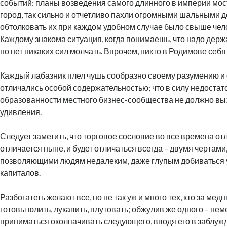
событий: планы возведения самого длинного в империи мо
город, так сильно и отчетливо пахли огромными шальными д
обтолковать их при каждом удобном случае было свыше чел
Каждому знакома ситуация, когда понимаешь, что надо держа
но нет никаких сил молчать. Впрочем, никто в Родимове себя
Каждый лабазник плел чушь сообразно своему разумению и о
отличались особой содержательностью; что в силу недостат
образованности местного бизнес-сообщества не должно вы
удивления.
Следует заметить, что торговое сословие во все времена от
отличается ныне, и будет отличаться всегда – двумя чертами,
позволяющими людям недалеким, даже глупым добиваться 
капиталов.
Разбогатеть желают все, но не так уж и много тех, кто за мед
готовы юлить, лукавить, плутовать; обжулив же одного – не
приниматься околпачивать следующего, вводя его в заблужд