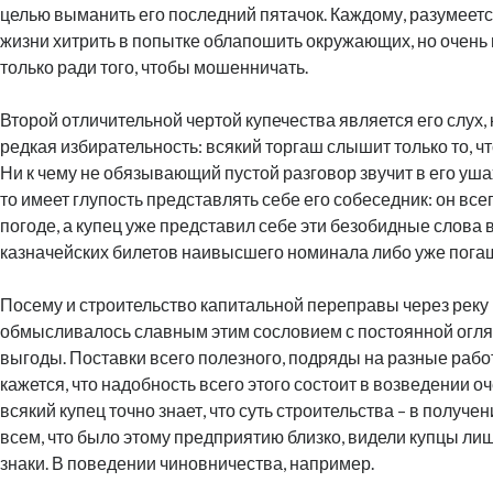
целью выманить его последний пятачок. Каждому, разумеетс
жизни хитрить в попытке облапошить окружающих, но очень м
только ради того, чтобы мошенничать.
Второй отличительной чертой купечества является его слух,
редкая избирательность: всякий торгаш слышит только то, ч
Ни к чему не обязывающий пустой разговор звучит в его ушах
то имеет глупость представлять себе его собеседник: он все
погоде, а купец уже представил себе эти безобидные слова 
казначейских билетов наивысшего номинала либо уже пога
Посему и строительство капитальной переправы через реку
обмысливалось славным этим сословием с постоянной огл
выгоды. Поставки всего полезного, подряды на разные работ
кажется, что надобность всего этого состоит в возведении о
всякий купец точно знает, что суть строительства – в получе
всем, что было этому предприятию близко, видели купцы л
знаки. В поведении чиновничества, например.