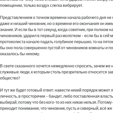
помещении, только воздух слегка вибрирует.
Представлением о точном времени начала рабочего дня не 
даже и низший чиновник, но о времени его окончания он им
знание. И если бы в тот секунд, когда советник, при полном 
чиновников, ударил в первый раз молотком – если бы в сей м
протоколиста начало падать голубиное перышко, то на пято
бы оно пола совершенно пустой от чиновников комнаты и по
оказалось бы некому.
В свете сказанного хочется немедленно спросить, зачем же 
служивые люди, к которым столь презрительно относится за
общество?
И тут же будет готовый ответ: навести некий порядок может 
личность, в просторечии – бандит, либо поставленная власть
выбирай, потому что без кого-то из них никак нельзя. Потому
приходит понимание, что чиновник, пусть и скверный, всё же