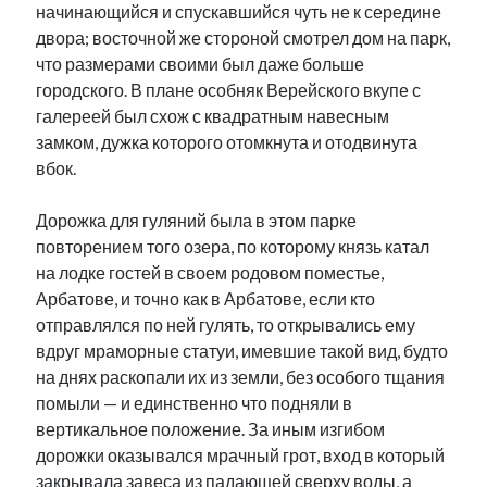
начинающийся и спускавшийся чуть не к середине
рийгикогу
россия
русский роман
двора; восточной же стороной смотрел дом на парк,
ссср
русскоязычное образование
сми
стенограмма
что размерами своими был даже больше
экономика
т.х. ильвес
фотоотчет
танк
экономика эстонии
городского. В плане особняк Верейского вкупе с
эстония
эстонский язык
галереей был схож с квадратным навесным
замком, дужка которого отомкнута и отодвинута
вбок.
Дорожка для гуляний была в этом парке
Михаил Стальнухин:
повторением того озера, по которому князь катал
mstalnuhhin@gmail.com
на лодке гостей в своем родовом поместье,
Отзывы и предложения по блогу:
Арбатове, и точно как в Арбатове, если кто
anton.stalnuhhin@gmail.com
отправлялся по ней гулять, то открывались ему
вдруг мраморные статуи, имевшие такой вид, будто
на днях раскопали их из земли, без особого тщания
помыли — и единственно что подняли в
вертикальное положение. За иным изгибом
дорожки оказывался мрачный грот, вход в который
закрывала завеса из падающей сверху воды, а