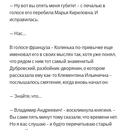
— Ну вот вы опять меня губите! – с печалью в
голосе его перебила Марья Кириловна. И
исправилась:
— Нас…
В голосе француза – Колинька по-привычке еще
именовал его в своих мыслях так, хотя уже понял,
что рядом с ним тот самый знаменитый
Дубровский, разбойник-дворянин, о котором
рассказала ему как-то Клементина Ильинична –
послышалось смятение, когда вновь начал он:
— Знайте, что…
— Владимир Андреевич! – воскликнула княгиня. –
Вы сами пять минут тому сказали, что времени нет.
Но я вас слушаю – и будто перечитываю старый