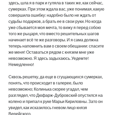
здесь, шла я в парк и гуляла в таких же, как сейчас,
сумерках. При этом ждала вас, уже понимая, какую
совершила ошибку: надобно было не ждать от
судьбы подарков, а брать ее в свои руки. Но когда
уже сбывается моя мечта, то вижу я перед собою
того же рыцаря, что вместо решительных шагов
начинает всё те же разговоры. И я сама должна
теперь напомнить вам о своем обещании: спасите
же меня! Оставаться рядом с князем мне уже
невозможно. Я здесь задыхаюсь. Уедемте!
Немедленно!
Сквозь решетку, да еще в сгущающихся сумерках,
понять, что происходит в галерее, было
невозможно; Колинька скорее угадал, чем
разглядел, что Дюфарж-Дубровский опустился на
колено и припал к руке Марьи Кириловны. Зато он
увидел, как исказилось гневом лицо князя
Верейского.