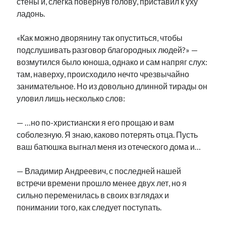
стены и, слегка повернув голову, приставил к уху
ладонь.
«Как можно дворянину так опуститься, чтобы
подслушивать разговор благородных людей?» —
возмутился было юноша, однако и сам напряг слух:
там, наверху, происходило нечто чрезвычайно
занимательное. Но из довольно длинной тирады он
уловил лишь несколько слов:
— …но по-христиански я его прощаю и вам
соболезную. Я знаю, каково потерять отца. Пусть
ваш батюшка выгнал меня из отеческого дома и…
— Владимир Андреевич, с последней нашей
встречи времени прошло менее двух лет, но я
сильно переменилась в своих взглядах и
понимании того, как следует поступать.