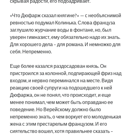
скрывая радости, его подбадривает.
«Что Дюфарж сказал княгине?» — с необъяснимой
ревностью подумал Колинька. Слова француза
заглушило журчание воды в фонтане, но, был
уверен гимназист, ему обязательно надо их знать.
Для хорошего дела – для романа. И немножко для
себя. Непременно.
Еще более казался раздосадован князь. Он
пристроился за колонной, подпирающей фриз над
входом, и нервно переминался на месте. Видя
реакцию своей супруги на подошедшего к ней
Дюфаржа, он не понял, что происходит, и еще
менее понимал, чем может быть оправдано ее
поведение. Но Верейскому должно было
непременно знать, о чем воркует его молоденькая
жена с этим престарелым французом. И его
сиятельство вошел, хотя правильнее сказать –