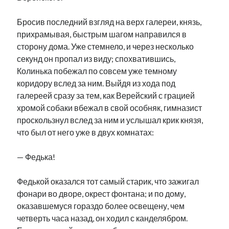
Бросив последний взгляд на верх галереи, князь,
прихрамывая, быстрым шагом направился в
сторону дома. Уже стемнело, и через несколько
секунд он пропал из виду; спохватившись,
Колинька побежал по совсем уже темному
коридору вслед за ним. Выйдя из хода под
галереей сразу за тем, как Верейский с грацией
хромой собаки вбежал в свой особняк, гимназист
проскользнул вслед за ним и услышал крик князя,
что был от него уже в двух комнатах:
— Федька!
Федькой оказался тот самый старик, что зажигал
фонари во дворе, окрест фонтана; и по дому,
оказавшемуся гораздо более освещену, чем
четверть часа назад, он ходил с канделябром.