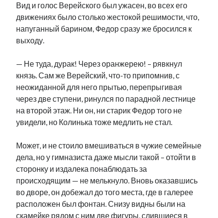
Вид и голос Верейского был ужасен, во всех его
движениях было столько жестокой решимости, что,
напуганный барином, Федор сразу же бросился к
выходу.
— Не туда, дурак! Через оранжерею! – рявкнул
князь. Сам же Верейский, что-то припомнив, с
неожиданной для него прытью, перепрыгивая
через две ступени, ринулся по парадной лестнице
на второй этаж. Ни он, ни старик Федор того не
увидели, но Колинька тоже медлить не стал.
Может, и не стоило вмешиваться в чужие семейные
дела, но у гимназиста даже мысли такой – отойти в
сторонку и издалека понаблюдать за
происходящим — не мелькнуло. Вновь оказавшись
во дворе, он добежал до того места, где в галерее
расположен был фонтан. Снизу видны были на
скамейке рядом с ним две фигуры, слившиеся в