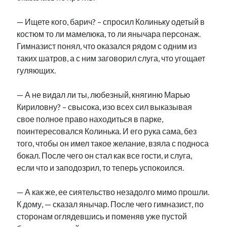
— Ищете кого, барич? – спросил Колиньку одетый в
костюм то ли мамелюка, то ли янычара персонаж.
Гимназист понял, что оказался рядом с одним из
таких шатров, а с ним заговорил слуга, что угощает
гуляющих.
— А не видал ли ты, любезный, княгиню Марью
Кириловну? – свысока, изо всех сил выказывая
свое полное право находиться в парке,
поинтересовался Колинька. И его рука сама, без
того, чтобы он имел такое желание, взяла с подноса
бокал. После чего он стал как все гости, и слуга,
если что и заподозрил, то теперь успокоился.
— А как же, ее сиятельство незадолго мимо прошли.
К дому, — сказал янычар. После чего гимназист, по
сторонам оглядевшись и поменяв уже пустой