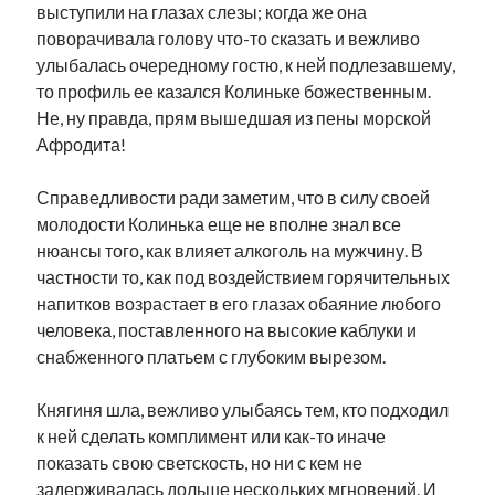
выступили на глазах слезы; когда же она
поворачивала голову что-то сказать и вежливо
улыбалась очередному гостю, к ней подлезавшему,
то профиль ее казался Колиньке божественным.
Не, ну правда, прям вышедшая из пены морской
Афродита!
Справедливости ради заметим, что в силу своей
молодости Колинька еще не вполне знал все
нюансы того, как влияет алкоголь на мужчину. В
частности то, как под воздействием горячительных
напитков возрастает в его глазах обаяние любого
человека, поставленного на высокие каблуки и
снабженного платьем с глубоким вырезом.
Княгиня шла, вежливо улыбаясь тем, кто подходил
к ней сделать комплимент или как-то иначе
показать свою светскость, но ни с кем не
задерживалась дольше нескольких мгновений. И