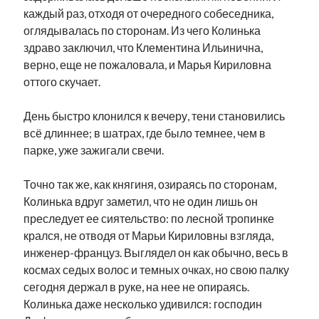
каждый раз, отходя от очередного собеседника,
оглядывалась по сторонам. Из чего Колинька
здраво заключил, что Клементина Ильинична,
верно, еще не пожаловала, и Марья Кириловна
оттого скучает.
День быстро клонился к вечеру, тени становились
всё длиннее; в шатрах, где было темнее, чем в
парке, уже зажигали свечи.
Точно так же, как княгиня, озираясь по сторонам,
Колинька вдруг заметил, что не один лишь он
преследует ее сиятельство: по лесной тропинке
крался, не отводя от Марьи Кириловны взгляда,
инженер-француз. Выглядел он как обычно, весь в
космах седых волос и темных очках, но свою палку
сегодня держал в руке, на нее не опираясь.
Колинька даже несколько удивился: господин