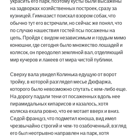
украсить его парк, поэтому кусты были высажены
на задворках хозяйственных построек, сразу за
кузницей. Гимназист поискал взором собак, что
обычно тут его встречали, но сейчас же понял, что
по случаю нашествия гостей псы посажены на
цепь. Пройдя с видом независимым и гордым мимо
конюшни, где сегодня было множество лошадей и
колясок, он преодолел земляной вал, отделяющий
мир кучеров и лакеев от мира чистой публики.
Сверху вала увидел Колинька едущую от ворот
тройку, в которой разглядел месье Дюфаржа,
которого было невозможно спутать с кем-либо еще.
На дорогу падали тени от посаженных вдоль нее
пирамидальных кипарисов и казалось, хотя
коляска ехала ровно, что ее мотает вверх и вниз.
Седой француз, что подметил юноша, вид имел
чрезвычайно строгий и чем-то озабоченный, взгляд
его был неотрывно направлен на парк, хотя