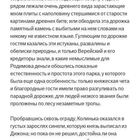
рядом лежали очень древнего вида зарастающие
мхом плиты с наполовину стершимися от старости
картинами древних битв; или обходила эта дорожка
памятный камень с выбитыми на нем словами на
никому не известном языке. Гуляющим по дорожке
гостям казались эти истуканы, развалины и
обелиски природны, и только Верейский и его
кредиторы знали, в какие немыслимые для
Родимова деньги обошлись показные
естественность и простота этого парка, у которого
была еще одна особенность: только княжеская чета
и благородные гости имели право разгуливать по
парадной дорожке, для людей низкого звания были
проложены по лесу незаметные тропы.
Пробравшись сквозь ограду, Колинька оказался в
густых зарослях синели, которую князь выписал из
Дижона; но пока он не решил, достойна ли она