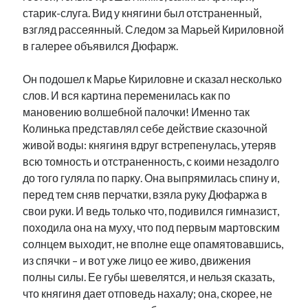
старик-слуга. Вид у княгини был отстраненный,
взгляд рассеянный. Следом за Марьей Кириловной
в галерее объявился Дюфарж.
Он подошел к Марье Кириловне и сказал несколько
слов. И вся картина переменилась как по
мановению волшебной палочки! Именно так
Колинька представлял себе действие сказочной
живой воды: княгиня вдруг встрепенулась, утеряв
всю томность и отстраненность, с коими незадолго
до того гуляла по парку. Она выпрямилась спину и,
перед тем сняв перчатки, взяла руку Дюфаржа в
свои руки. И ведь только что, подивился гимназист,
походила она на муху, что под первым мартовским
солнцем выходит, не вполне еще опамятовавшись,
из спячки – и вот уже лицо ее живо, движения
полны силы. Ее губы шевелятся, и нельзя сказать,
что княгиня дает отповедь нахалу; она, скорее, не