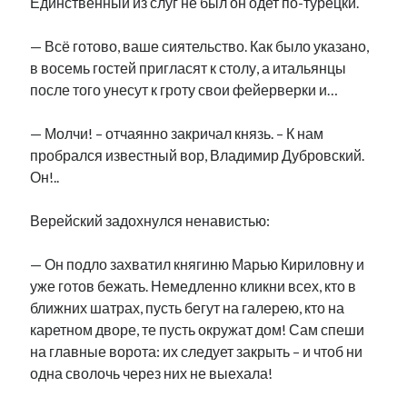
Единственный из слуг не был он одет по-турецки.
— Всё готово, ваше сиятельство. Как было указано,
в восемь гостей пригласят к столу, а итальянцы
после того унесут к гроту свои фейерверки и…
— Молчи! – отчаянно закричал князь. – К нам
пробрался известный вор, Владимир Дубровский.
Он!..
Верейский задохнулся ненавистью:
— Он подло захватил княгиню Марью Кириловну и
уже готов бежать. Немедленно кликни всех, кто в
ближних шатрах, пусть бегут на галерею, кто на
каретном дворе, те пусть окружат дом! Сам спеши
на главные ворота: их следует закрыть – и чтоб ни
одна сволочь через них не выехала!