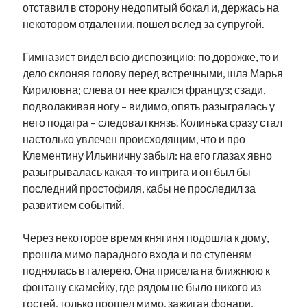
отставил в сторону недопитый бокал и, держась на
некотором отдалении, пошел вслед за супругой.
Гимназист видел всю диспозицию: по дорожке, то и
дело склоняя голову перед встречными, шла Марья
Кириловна; слева от нее крался француз; сзади,
подволакивая ногу – видимо, опять разыгралась у
него подагра – следовал князь. Колинька сразу стал
настолько увлечен происходящим, что и про
Клементину Ильиничну забыл: на его глазах явно
разыгрывалась какая-то интрига и он был бы
последний простофиля, кабы не проследил за
развитием событий.
Через некоторое время княгиня подошла к дому,
прошла мимо парадного входа и по ступеням
поднялась в галерею. Она присела на ближнюю к
фонтану скамейку, где рядом не было никого из
гостей, только прошел мимо, зажигая фонари,