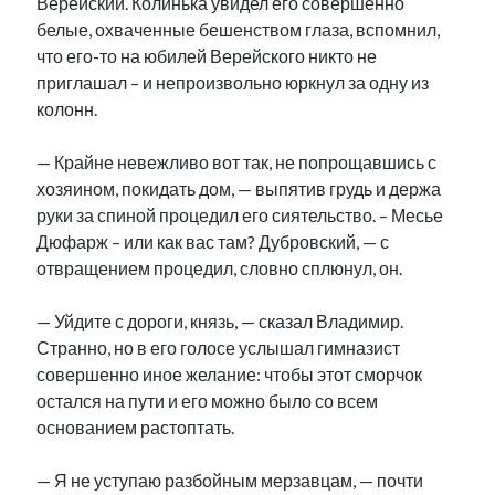
Верейский. Колинька увидел его совершенно
белые, охваченные бешенством глаза, вспомнил,
что его-то на юбилей Верейского никто не
приглашал – и непроизвольно юркнул за одну из
колонн.
— Крайне невежливо вот так, не попрощавшись с
хозяином, покидать дом, — выпятив грудь и держа
руки за спиной процедил его сиятельство. – Месье
Дюфарж – или как вас там? Дубровский, — с
отвращением процедил, словно сплюнул, он.
— Уйдите с дороги, князь, — сказал Владимир.
Странно, но в его голосе услышал гимназист
совершенно иное желание: чтобы этот сморчок
остался на пути и его можно было со всем
основанием растоптать.
— Я не уступаю разбойным мерзавцам, — почти