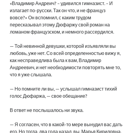
«Владимир Андреич? – удивился гимназист. – И
излагает по-русски. Так он что, и не француз
вовсе?» Он вспомнил, с каким трудом
пересказывал этому Дюфаржу свой роман на
ломаном французском, и немного рассердился.
— Той невинной девушки, которой изъявляли вы
любовь, уже нет. Со всей определенностью вижу я,
как несправедлива была к вам, Владимир
Андреевич, и нет необходимости повторять мне то,
что я уже слышала.
— Но помните ли вы, — услышал гимназист тихий
голос Дюфаржа, — свое обещание?
В ответ не послышалось ни звука.
— Я согласен, что в какой-то мере вынудил вас дать
его. Но тогда, два года назад, вы, Марья Кириловна,