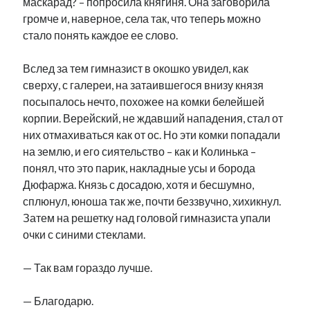
маскарад? – попросила княгиня. Она заговорила
громче и, наверное, села так, что теперь можно
стало понять каждое ее слово.
Вслед за тем гимназист в окошко увидел, как
сверху, с галереи, на затаившегося внизу князя
посыпалось нечто, похожее на комки белейшей
корпии. Верейский, не ждавший нападения, стал от
них отмахиваться как от ос. Но эти комки попадали
на землю, и его сиятельство – как и Колинька –
понял, что это парик, накладные усы и борода
Дюфаржа. Князь с досадою, хотя и бесшумно,
сплюнул, юноша так же, почти беззвучно, хихикнул.
Затем на решетку над головой гимназиста упали
очки с синими стеклами.
— Так вам гораздо лучше.
— Благодарю.