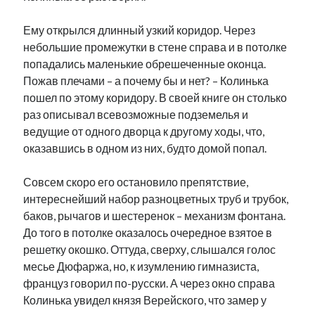
Ему открылся длинный узкий коридор. Через
небольшие промежутки в стене справа и в потолке
попадались маленькие обрешеченные оконца.
Пожав плечами – а почему бы и нет? – Колинька
пошел по этому коридору. В своей книге он столько
раз описывал всевозможные подземелья и
ведущие от одного дворца к другому ходы, что,
оказавшись в одном из них, будто домой попал.
Совсем скоро его остановило препятствие,
интереснейший набор разноцветных труб и трубок,
баков, рычагов и шестеренок – механизм фонтана.
До того в потолке оказалось очередное взятое в
решетку окошко. Оттуда, сверху, слышался голос
месье Дюфаржа, но, к изумлению гимназиста,
француз говорил по-русски. А через окно справа
Колинька увидел князя Верейского, что замер у