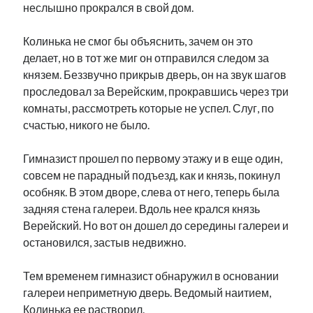
неслышно прокрался в свой дом.
Колинька не смог бы объяснить, зачем он это
делает, но в тот же миг он отправился следом за
князем. Беззвучно прикрыв дверь, он на звук шагов
проследовал за Верейским, прокравшись через три
комнаты, рассмотреть которые не успел. Слуг, по
счастью, никого не было.
Гимназист прошел по первому этажу и в еще один,
совсем не парадный подъезд, как и князь, покинул
особняк. В этом дворе, слева от него, теперь была
задняя стена галереи. Вдоль нее крался князь
Верейский. Но вот он дошел до середины галереи и
остановился, застыв недвижно.
Тем временем гимназист обнаружил в основании
галереи неприметную дверь. Ведомый наитием,
Колинька ее растворил.