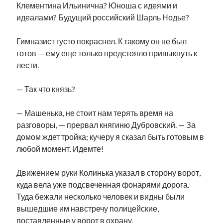
Клементина Ильинична? Юноша с идеями и
идеалами? Будущий российский Шарль Нодье?
Гимназист густо покраснел. К такому он не был
готов — ему еще только предстояло привыкнуть к
лести.
— Так что князь?
— Машенька, не стоит нам терять время на
разговоры, — прервал княгиню Дубровский. — За
домом ждет тройка; кучеру я сказал быть готовым в
любой момент. Идемте!
Движением руки Колинька указал в сторону ворот,
куда вела уже подсвеченная фонарями дорога.
Туда бежали несколько человек и видны были
вышедшие им навстречу полицейские,
поставленные у ворот в охрану.