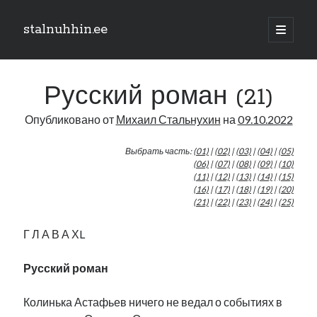
stalnuhhin.ee
отрыть
основн
Боковая
меню
Поиск
панель
Русский роман (21)
Поиск
Опубликовано от
Михаил Стальнухин
на
09.10.2022
Рубрики
Выбрать часть:
(01)
|
(02)
|
(03)
|
(04)
|
(05)
(06)
|
(07)
|
(08)
|
(09)
|
(10)
В мире
(11)
|
(12)
|
(13)
|
(14)
|
(15)
(16)
|
(17)
|
(18)
|
(19)
|
(20)
Интеграция
(21)
|
(22)
|
(23)
|
(24)
|
(25)
Интервью
Книга
Г Л А В А ХL
Личное
Нарва и северо-восток
Русский роман
Обзор прессы
Образование
Колинька Астафьев ничего не ведал о событиях в
Парламент и правительство