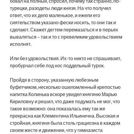
бокал на полный, спросил, почему так странно, по-
турецки, разодеты люди князя. На что получил
ответ, что их дело маленькое, и ежели его
сиятельством указано фески носить, то они так и
сделают. Скажет дегтем перемазаться и в перьях
вываляться – так и то с превеликим удовольствием
исполнят.
Или без удовольствия. Их-то никто не спрашивает,
пробурчал себе под нос поддельный турок.
Пройдя в сторону, указанную любезным
буфетчиком, несколько ошеломленный крепостью
напитка Колинька вскоре увидел княгиню Марью
Кириловну и решил, что даже подумать не мог, что
такое возможно: она показалась ему так же
прекрасна как Клементина Ильинична. Высокая и
стройная, княгиня была столь грациозна в каждом
своем жесте и движении, что у гимназиста