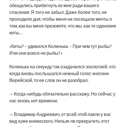
обещались прибегнуть ко мне ради вашего
спасения. Я того не забыл. Даже более того, не
проходило дня, чтобы меня не посещали мечты о
том, как вы меня призовете, что мы, как те одинокие
киты…
«Киты? – удивился Колинька. – При чем тут рыбы?
Или они вовсе не рыбы?»
Колинька на секунду так озадачился зоологией, что
когда вновь послышался нежный голос княгини
Верейской, то ее слов он не разобрал.
— Когда-нибудь обязательно расскажу. Но сейчас у
нас вновь нет времени.
— Владимир Андреевич, от всей этой пакли у вас
вид хуже княжеского. Нельзя ли прекратить этот