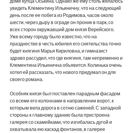
доме купца Оськина. Однако же ему столь желалось
Фотографии
увидеть Клементину Ильиничну, что на следующий
Экономика
день после ее побега из Родимова, часов около
Эстония и Россия
шести, через дыру в ограде он проник в парк, со
Юмор
всех сторон окружавший дом князя Верейского.
Уже всему городу было известно, что на
празднестве в честь юбилея его сиятельства точно
Метки
будет княгиня Марья Кириловна, и гимназист
здраво рассудил, что где княгиня, там непременно и
radio narva
Клементина Ильинична объявится. Колинька очень
takinada
андрус ансип
хотел ей рассказать, что нового придумал он для
видео
ансиппиада
война
безработица
своего романа.
выборы
высказывание
в поисках здравого смысла
Особняк князя был поставлен парадным фасадом
интервью
история
евросоюз
кабинетные истории
со всеми его колоннами в направлении ворот, к
книга
нарва
кая каллас
маська
катри райк
которым вела дорога в сотню саженей. С западной
образование
обучение эстонскому
нацменьшинства
стороны к главному зданию была пристроена
парламент
поводырь
парад клоунов
партия
памятники
галерея со скамейками, что изгибалась дугой и
подкаст
охватывала ею каскад фонтанов, в галерее
пресса
потеряны данные
программа