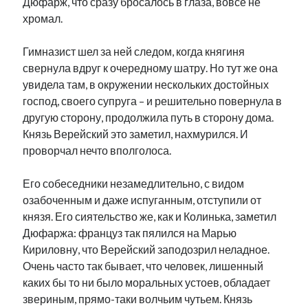
Дюфарж, что сразу бросалось в глаза, вовсе не
хромал.
Гимназист шел за ней следом, когда княгиня
свернула вдруг к очередному шатру. Но тут же она
увидела там, в окружении нескольких достойных
господ, своего супруга – и решительно повернула в
другую сторону, продолжила путь в сторону дома.
Князь Верейский это заметил, нахмурился. И
проворчал нечто вполголоса.
Его собеседники незамедлительно, с видом
озабоченным и даже испуганным, отступили от
князя. Его сиятельство же, как и Колинька, заметил
Дюфаржа: француз так пялился на Марью
Кириловну, что Верейский заподозрил неладное.
Очень часто так бывает, что человек, лишенный
каких бы то ни было моральных устоев, обладает
звериным, прямо-таки волчьим чутьем. Князь