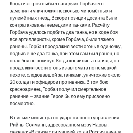
Когда из строя выбыл наводчик, Горбач его
рийгикогу
россия
русский роман
заменил и уничтожил несколько миномётных и
ссср
русскоязычное образование
сми
стенограмма
пулемётных гнёзд. Вскоре позиции десанта были
экономика
т.х. ильвес
фотоотчет
танк
экономика эстонии
контратакованы немецкими танками. Расчёту
эстония
эстонский язык
Горбача удалось подбить два танка, но в ходе боя
все артиллеристы, кроме Горбача, были тяжело
ранены. Горбач продолжил вести огонь в одиночку,
подбив ещё два танка, при этом сам был ранен, но
поля боя не покинул. Когда кончились снаряды, он
Михаил Стальнухин:
продолжил вести огонь из автомата по немецкой
mstalnuhhin@gmail.com
Отзывы и предложения по блогу:
пехоте, следовавшей за танками, уничтожив около
anton.stalnuhhin@gmail.com
20 солдат и офицеров противника. В том бою
красноармеец Горбач получил смертельное
ранение — звание Героя было ему присвоено
посмертно.
В письме министра государственного управления
Рийны Солманн, адресованном мэру Нарвы,
сказано: «В связи с ситуацией, когда Россия начала