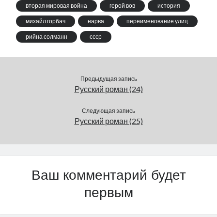
вторая мировая война
герой вов
история
михайл горбач
нарва
переименование улиц
рийна солманн
ссср
Предыдущая запись
Русский роман (24)
Следующая запись
Русский роман (25)
Ваш комментарий будет
первым