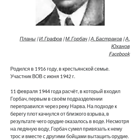
Фотографии
Экономика
Эстония и Россия
Юмор
Планы
|
И. Графов
|
М. Горбач
|
А. Бастраков
|
А.
Юханов
Метки
Facebook
radio narva
takinada
Родился в 1916 году, в крестьянской семье.
андрус ансип
Участник ВОВ с июня 1942 г.
видео
ансиппиада
война
безработица
выборы
11 февраля 1944 года расчёт, в который входил
высказывание
в поисках здравого смысла
Горбач, первым в своём подразделении
интервью
история
евросоюз
кабинетные истории
переправился через реку Нарва. На подходе к
книга
нарва
кая каллас
маська
катри райк
берегу плот качнулся от близкого взрыва, в
образование
обучение эстонскому
нацменьшинства
результате чего орудие оказалось в воде. Несмотря
парламент
поводырь
парад клоунов
партия
памятники
на ледяную воду, Горбач сумел привязать к нему
подкаст
трос и вместе с другими бойцами вытащить орудие.
пресса
потеряны данные
программа