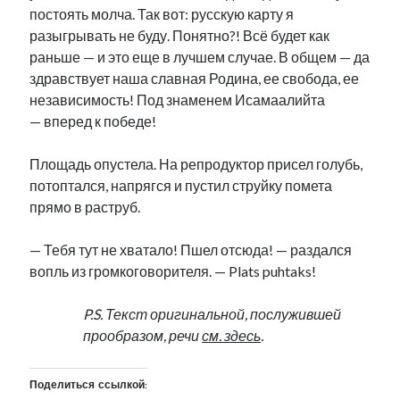
постоять молча. Так вот: русскую карту я
разыгрывать не буду. Понятно?! Всё будет как
раньше — и это еще в лучшем случае. В общем — да
здравствует наша славная Родина, ее свобода, ее
независимость! Под знаменем Исамаалийта
— вперед к победе!
Площадь опустела. На репродуктор присел голубь,
потоптался, напрягся и пустил струйку помета
прямо в раструб.
— Тебя тут не хватало! Пшел отсюда! — раздался
вопль из громкоговорителя. — Plats puhtaks!
P.S. Текст оригинальной, послужившей
прообразом, речи
см. здесь
.
Поделиться ссылкой: