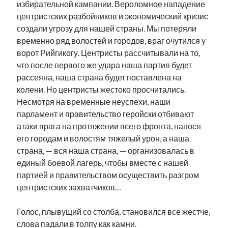
избирательной кампании. Вероломное нападение
центристских разбойников и экономический кризис
создали угрозу для нашей страны. Мы потеряли
временно ряд волостей и городов, враг очутился у
ворот Рийгикогу. Центристы рассчитывали на то,
что после первого же удара наша партия будет
рассеяна, наша страна будет поставлена на
колени. Но центристы жестоко просчитались.
Несмотря на временные неуспехи, наши
парламент и правительство геройски отбивают
атаки врага на протяжении всего фронта, нанося
его городам и волостям тяжелый урон, а наша
страна, — вся наша страна, — организовалась в
единый боевой лагерь, чтобы вместе с нашей
партией и правительством осуществить разгром
центристских захватчиков…
Голос, плывущий со столба, становился все жестче,
слова падали в толпу как камни.