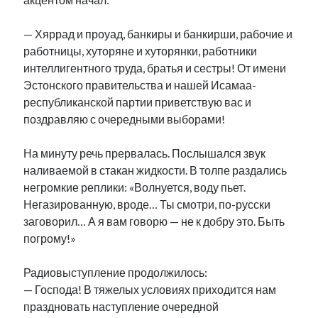
рийгикогу
россия
русский роман
ссср
русскоязычное образование
сми
стенограмма
— Хяррад и проуад, банкиры и банкирши, рабочие и
экономика
т.х. ильвес
фотоотчет
танк
экономика эстонии
работницы, хуторяне и хуторянки, работники
эстония
эстонский язык
интеллигентного труда, братья и сестры! От имени
Эстонского правительства и нашей Исамаа-
республиканской партии приветствую вас и
поздравляю с очередными выборами!
На минуту речь прервалась. Послышался звук
Михаил Стальнухин:
наливаемой в стакан жидкости. В толпе раздались
mstalnuhhin@gmail.com
Отзывы и предложения по блогу:
негромкие реплики: «Волнуется, воду пьет.
anton.stalnuhhin@gmail.com
Негазированную, вроде… Ты смотри, по-русски
заговорил… А я вам говорю — не к добру это. Быть
погрому!»
Радиовыступление продолжилось:
— Господа! В тяжелых условиях приходится нам
праздновать наступление очередной