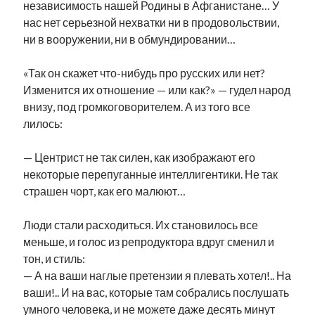
независимость нашей Родины в Афганистане… У
нас нет серьезной нехватки ни в продовольствии,
ни в вооружении, ни в обмундировании…
«Так он скажет что-нибудь про русских или нет?
Изменится их отношение — или как?» — гудел народ
внизу, под громкоговорителем. А из того все
лилось:
— Центрист не так силен, как изображают его
некоторые перепуганные интеллигентики. Не так
страшен чорт, как его малюют…
Люди стали расходиться. Их становилось все
меньше, и голос из репродуктора вдруг сменил и
тон, и стиль:
— А на ваши наглые претензии я плевать хотел!.. На
ваши!.. И на вас, которые там собрались послушать
умного человека, и не можете даже десять минут