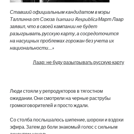
Фотографии
Ставший официальным кандидатом в мэры
Экономика
Таллинна от Союза Isamaa и Respublica Март Лаар
Эстония и Россия
заявил, что в своей кампании не будет
Юмор
разыгрывать русскую карту, а сосредоточится
на насущных проблемах горожан без учета их
национальности…»
Метки
radio narva
Лаар: не буду разыгрывать русскую карту
takinada
андрус ансип
видео
ансиппиада
.
война
безработица
выборы
высказывание
в поисках здравого смысла
Люди стояли у репродукторов в тягостном
интервью
история
евросоюз
кабинетные истории
ожидании. Они смотрели на черные раструбы
книга
нарва
кая каллас
маська
громкоговорителей и просто ждали.
катри райк
образование
обучение эстонскому
нацменьшинства
парламент
Со столба послышалось шипение, шорохи и вздохи
поводырь
парад клоунов
партия
памятники
эфира. Затем до боли знакомый голос с сильным
подкаст
пресса
потеряны данные
программа
акцентом начал: