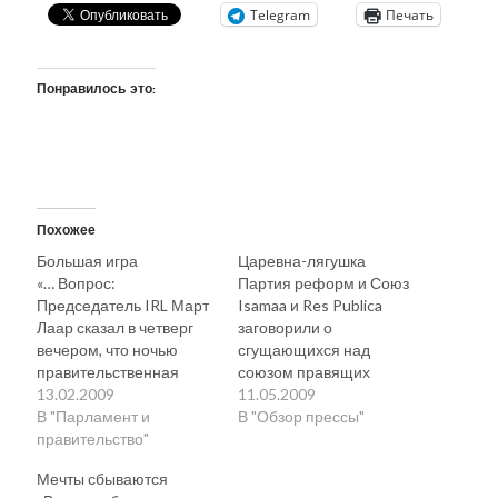
Telegram
Печать
Понравилось это:
Похожее
Большая игра
Царевна-лягушка
«… Вопрос:
Партия реформ и Союз
Председатель IRL Март
Isamaa и Res Publica
Лаар сказал в четверг
заговорили о
вечером, что ночью
сгущающихся над
правительственная
союзом правящих
коалиция на час
13.02.2009
партий тучах. По
11.05.2009
распалась. Что
В "Парламент и
мнению политиков,
В "Обзор прессы"
случилось? Падар: Я не
правительство"
которые говорят о
воспринял это так
признаках развала
Мечты сбываются
драматично. Но ясно,
коалиции, социал-