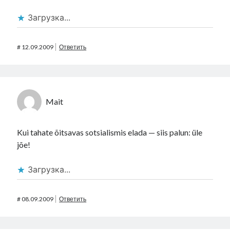
Загрузка...
#
12.09.2009
Ответить
Mait
Kui tahate õitsavas sotsialismis elada — siis palun: üle
jõe!
Загрузка...
#
08.09.2009
Ответить