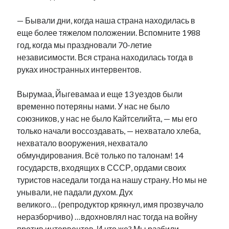
— Бывали дни, когда наша страна находилась в
еще более тяжелом положении. Вспомните 1988
год, когда мы праздновали 70-летие
независимости. Вся страна находилась тогда в
руках иностранных интервентов.
Вырумаа, Йыгевамаа и еще 13 уездов были
временно потеряны нами. У нас не было
союзников, у нас не было Кайтселийта, — мы его
только начали воссоздавать, — нехватало хлеба,
нехватало вооружения, нехватало
обмундирования. Всё только по талонам! 14
государств, входящих в СССР, ордами своих
туристов наседали тогда на нашу страну. Но мы не
унывали, не падали духом. Дух
великого… (репродуктор крякнул, имя прозвучало
неразборчиво) …вдохновлял нас тогда на войну
против интервентов. И что же? Мы разбили