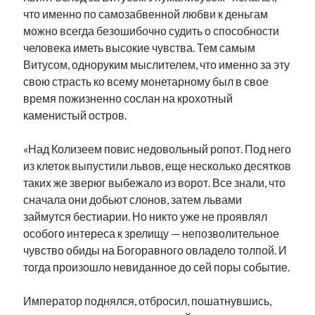
что именно по самозабвенной любви к деньгам
можно всегда безошибочно судить о способности
человека иметь высокие чувства. Тем самым
Витусом, одноруким мыслителем, что именно за эту
свою страсть ко всему монетарному был в свое
время пожизненно сослан на крохотный
каменистый остров.
«Над Колизеем повис недовольный ропот. Под него
из клеток выпустили львов, еще несколько десятков
таких же зверюг выбежало из ворот. Все знали, что
сначала они добьют слонов, затем львами
займутся бестиарии. Но никто уже не проявлял
особого интереса к зрелищу — непозволительное
чувство обиды на Богоравного овладело толпой. И
тогда произошло невиданное до сей поры событие.
Император поднялся, отбросил, пошатнувшись,