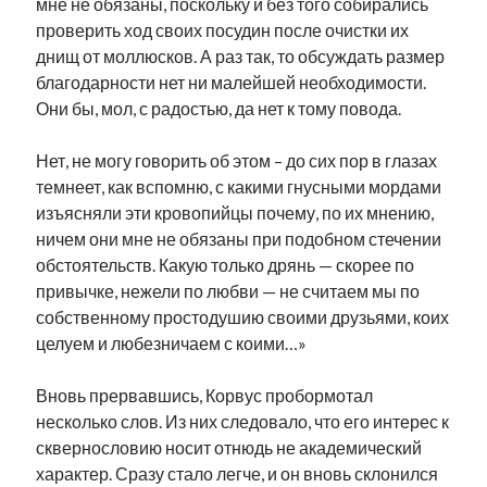
мне не обязаны, поскольку и без того собирались
проверить ход своих посудин после очистки их
днищ от моллюсков. А раз так, то обсуждать размер
благодарности нет ни малейшей необходимости.
Они бы, мол, с радостью, да нет к тому повода.
Нет, не могу говорить об этом – до сих пор в глазах
темнеет, как вспомню, с какими гнусными мордами
изъясняли эти кровопийцы почему, по их мнению,
ничем они мне не обязаны при подобном стечении
обстоятельств. Какую только дрянь — скорее по
привычке, нежели по любви — не считаем мы по
собственному простодушию своими друзьями, коих
целуем и любезничаем с коими…»
Вновь прервавшись, Корвус пробормотал
несколько слов. Из них следовало, что его интерес к
сквернословию носит отнюдь не академический
характер. Сразу стало легче, и он вновь склонился