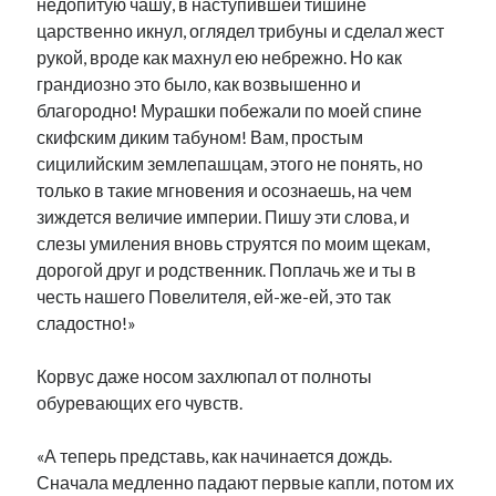
недопитую чашу, в наступившей тишине
царственно икнул, оглядел трибуны и сделал жест
рукой, вроде как махнул ею небрежно. Но как
грандиозно это было, как возвышенно и
благородно! Мурашки побежали по моей спине
скифским диким табуном! Вам, простым
сицилийским землепашцам, этого не понять, но
только в такие мгновения и осознаешь, на чем
зиждется величие империи. Пишу эти слова, и
слезы умиления вновь струятся по моим щекам,
дорогой друг и родственник. Поплачь же и ты в
честь нашего Повелителя, ей-же-ей, это так
сладостно!»
Корвус даже носом захлюпал от полноты
обуревающих его чувств.
«А теперь представь, как начинается дождь.
Сначала медленно падают первые капли, потом их