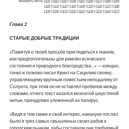
Выбрать часть:
(01)
|
(02)
|
(03)
|
(04)
|
(05)
|
(06)
|
(07)
|
(08)
|
(09)
Фотографии
(10)
|
(11)
|
(12)
|
(13)
|
(14)
|
(15)
|
(16)
|
(17)
|
(18)
Экономика
(19)
|
(20)
|
(21)
|
(22)
|
(23)
|
(24)
|
(25)
|
(26)
|
(27)
Эстония и Россия
Глава 2
Юмор
СТАРЫЕ ДОБРЫЕ ТРАДИЦИИ
Метки
«Памятуя о твоей просьбе приглядеться к тканям,
кои предпочтительны для римлян всяческого
radio narva
takinada
андрус ансип
состояния и природного благородства…» — изящно,
видео
тонко и толково писал Квинт на Сицилию свояку,
ансиппиада
война
безработица
управляющему крупным поместьем неподалеку от
выборы
высказывание
в поисках здравого смысла
Солунта; при этом он не оставлял пробелов между
интервью
история
евросоюз
кабинетные истории
словами, отчего текст казался мохнатой шерстяной
книга
нарва
нитью, причудливо уложенной на папирус.
кая каллас
маська
катри райк
образование
обучение эстонскому
нацменьшинства
«Видя в том также и свой интерес, накануне послал
парламент
поводырь
парад клоунов
партия
памятники
было я трех самых смышленых своих рабов к
подкаст
пресса
потеряны данные
программа
городским рынкам, дабы составили они требуемый