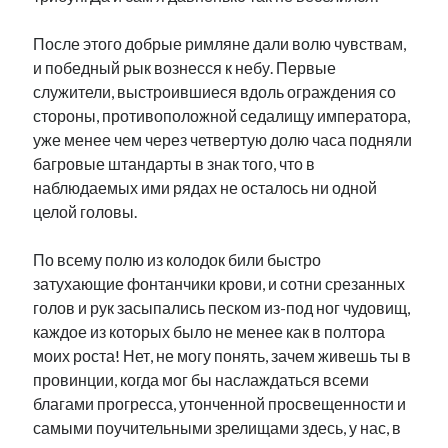
После этого добрые римляне дали волю чувствам,
и победный рык вознесся к небу. Первые
служители, выстроившиеся вдоль ограждения со
стороны, противоположной седалищу императора,
уже менее чем через четвертую долю часа подняли
багровые штандарты в знак того, что в
наблюдаемых ими рядах не осталось ни одной
целой головы.
По всему полю из колодок били быстро
затухающие фонтанчики крови, и сотни срезанных
голов и рук засыпались песком из-под ног чудовищ,
каждое из которых было не менее как в полтора
моих роста! Нет, не могу понять, зачем живешь ты в
провинции, когда мог бы наслаждаться всеми
благами прогресса, утонченной просвещенности и
самыми поучительными зрелищами здесь, у нас, в