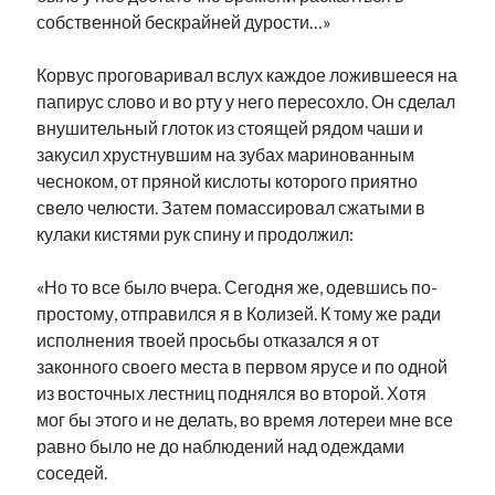
собственной бескрайней дурости…»
Корвус проговаривал вслух каждое ложившееся на
папирус слово и во рту у него пересохло. Он сделал
внушительный глоток из стоящей рядом чаши и
закусил хрустнувшим на зубах маринованным
чесноком, от пряной кислоты которого приятно
свело челюсти. Затем помассировал сжатыми в
кулаки кистями рук спину и продолжил:
«Но то все было вчера. Сегодня же, одевшись по-
простому, отправился я в Колизей. К тому же ради
исполнения твоей просьбы отказался я от
законного своего места в первом ярусе и по одной
из восточных лестниц поднялся во второй. Хотя
мог бы этого и не делать, во время лотереи мне все
равно было не до наблюдений над одеждами
соседей.