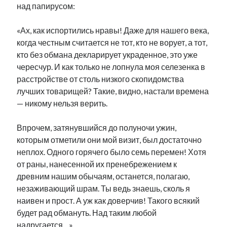
над папирусом:
«Ах, как испортились нравы! Даже для нашего века,
когда честным считается не тот, кто не ворует, а тот,
кто без обмана декларирует украденное, это уже
чересчур. И как только не лопнула моя селезенка в
расстройстве от столь низкого скопидомства
лучших товарищей? Такие, видно, настали времена
— никому нельзя верить.
Впрочем, затянувшийся до полуночи ужин,
которым отметили они мой визит, был достаточно
неплох. Одного горячего было семь перемен! Хотя
от раны, нанесенной их пренебрежением к
древним нашим обычаям, останется, полагаю,
незаживающий шрам. Ты ведь знаешь, сколь я
наивен и прост. А уж как доверчив! Такого всякий
будет рад обмануть. Над таким любой
надругается…»