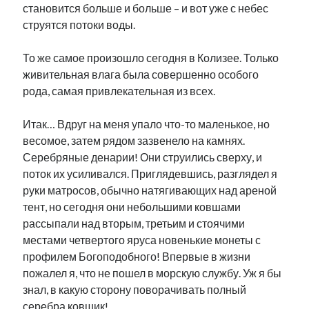
становится больше и больше – и вот уже с небес
струятся потоки воды.
То же самое произошло сегодня в Колизее. Только
живительная влага была совершенно особого
рода, самая привлекательная из всех.
Итак… Вдруг на меня упало что-то маленькое, но
весомое, затем рядом зазвенело на камнях.
Серебряные денарии! Они струились сверху, и
поток их усиливался. Приглядевшись, разглядел я
руки матросов, обычно натягивающих над ареной
тент, но сегодня они небольшими ковшами
рассыпали над вторым, третьим и стоячими
местами четвертого яруса новенькие монеты с
профилем Богоподобного! Впервые в жизни
пожалел я, что не пошел в морскую службу. Уж я бы
знал, в какую сторону поворачивать полный
серебра ковшик!