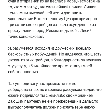
суда и отправили их на веслах в море, несмотря на
то, что это затруднял сильнейший прилив. Лишив
тем самым высочайшей чести доставить
удовольствие Божественному Цезарю примерно
три сотни своих гребцов из числа осужденных за
преступления перед Римом, ведь их бы Лисий
точно конфисковал.
Я, разумеется, исходил из дружеских, всецело
бескорыстных побуждений. Но надеялся, что шесть
дюжин из этих гребцов, в благодарность за великую
эту услугу, в ближайшее же время станут моей
собственностью.
Так уж водится у нас промеж не токмо
добродетельных, но и крепких рассудком людей, что
ежели поделился ты с кем-либо своим знанием,
дающим партнеру некие преференции в делах, то
выгодополучатель должен прислать тебе некую