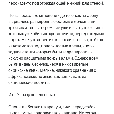
песок где-то под ограждающей нижний ряд стеной.
Но за несколько мгновений до того, как на арену
вырвались разъяренные острыми железными
крючьями слоны, огромные уши и выгнутые спины
которых уже обильно кровоточили, перед каждыми
воротами, чуть левее их, выросли из песка, то бишь
из казематов под поверхностью арены, клетки,
задние стенки которых были задрапированы
искусно расшитыми покрывалами. Однако всем
были видны беснующиеся в них свирепые
сирийские львы. Мелкие, никакого сравнения с
африканскими, но злые, как ваши, мать их,
сицилийские москиты.
И всё сразу пошло не так.
Слоны выбегали на арену и, видя перед собой
львов, тут же поворачивали направо. Их сегодня