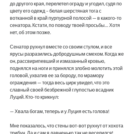
до другого края, перелетел ограду и угодил, судя по
цвету его одежд – белая шерстяная тога с
вотканной в край пурпурной полосой — в какого-то
сенатора. Кстати, по поводу твоей просьбы… Хотя
нет, об этом позже.
Сенатор рухнул вместе со своим стулом, и все
ярусы разразились добродушным смехом. Когда же
он, рассвирипевший и измазанный кровью,
поднялся на ноги и принялся злобно молотить этой
головой, ухватив ее за бороду, по мрамору
ограждения — тогда весь цирк увидел, что это
славный своей безбрежной глупостью всадник
Луций. Кто-то крикнул:
— Хвала богам, теперь и у Луция есть голова!
Мне показалось, что стены вот-вот рухнут от хохота
трибун. Да и сам я давненько так не веселился!