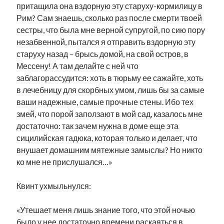
притащила она вздорную эту старуху-кормилицу в
Рим? Сам знаешь, сколько раз после смерти твоей
сестры, что была мне верной супругой, по сию пору
незабвенной, пытался я отправить вздорную эту
старуху назад – брысь домой, на свой остров, в
Мессену! А там делайте с ней что
заблагорассудится: хоть в тюрьму ее сажайте, хоть
в лечебницу для скорбных умом, лишь бы за самые
ваши надежные, самые прочные стены. Ибо тех
змей, что порой заползают в мой сад, казалось мне
достаточно: так зачем нужна в доме еще эта
сицилийская гадюка, которая только и делает, что
внушает домашним мятежные замыслы? Но никто
ко мне не прислушался…»
Квинт ухмыльнулся:
«Утешает меня лишь знание того, что этой ночью
было у нее достаточно времени раскаяться в