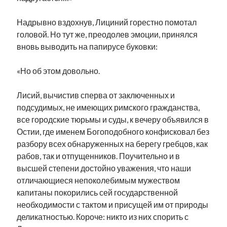
Надрывно вздохнув, Лициний горестно помотал
головой. Но тут же, преодолев эмоции, принялся
вновь выводить на папирусе буковки:
«Но об этом довольно.
Лисий, вычистив сперва от заключенных и
подсудимых, не имеющих римского гражданства,
все городские тюрьмы и суды, к вечеру объявился в
Остии, где именем Богоподобного конфисковал без
разбору всех обнаруженных на берегу гребцов, как
рабов, так и отпущенников. Поучительно и в
высшей степени достойно уважения, что наши
отличающиеся непоколебимым мужеством
капитаны покорились сей государственной
необходимости с тактом и присущей им от природы
деликатностью. Короче: никто из них спорить с