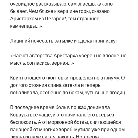
очевидное рассказываю, сам знаешь, как оно
бывает. Чем ближе к вершине горы, сказано
Аристархом из Цезареи*, тем страшнее
камнепады…»
Лициний почесал в затылке и сделал приписку:
«Насчет авторства Аристарха уверен не вполне, но
мысль, согласись, верная…»
Квинт отошел от конторки, прошелся по атриуму. От
долгого стояния спина затекла и теперь
побаливала, особенно по бокам, чуть выше ягодиц.
В последнее время боль в почках донимала
Корвуса все чаще, и это начинало его всерьез
беспокоить. А от морковной ботвы, считающейся
панацеей от многих хвороб, мутило уже при одном
лишь взгляде на эту пакость. Но, слегка