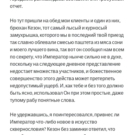
рийгикогу
отчет.
россия
русский роман
ссср
русскоязычное образование
сми
стенограмма
экономика
Но тут пришли на обед мои клиенты и один из них,
т.х. ильвес
фотоотчет
танк
экономика эстонии
эстония
эстонский язык
брюхан Кезон, тот самый лысый и курносый
замухрышка, которого мы в последний твой приезд
так славно облевали смесью паштета из мяса сони
и моего лучшего вина, так вот он сообщил нам всем
по секрету, что Император нынче сильно не в духе,
поскольку на следующее дневное представление
Михаил Стальнухин:
mstalnuhhin@gmail.com
недостает множества участников, и божественное
Отзывы и предложения по блогу:
совершенство этого действа может претерпеть
anton.stalnuhhin@gmail.com
недопустимый ущерб. И, как тебе и без того должно
быть ясно, использовал Он при этом простые, даже
тупому рабу понятные слова.
Не удержавшись, я поинтересовался, привнес ли
Император что-либо новое в искусство
сквернословия? Кезон без заминки ответил, что