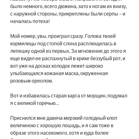
было немного, всего дюжина, зато к ногам их внизу,
с наружной стороны, прикреплены были серпы – и
началась потеха!
Мой номер, увы, проиграл сразу. Голова твоей
кормилицы под стопой слона расплющилась в
лепешку одной из первых. За мгновение до этого я
еще видел ее распахнутый в крике беззубый рот, и
вот уже на досках колодок лежит широко
улыбающаяся кожаная маска, окруженная
розовым ореолом.
Вот и избавилась старая карга от морщин, подумал
я с великой горечью…
Приснился мне давеча мерзкий голодный клоп
величиною с хорошую лошадь, и я сам тоже в
образе этого насекомого, хотя и куда более