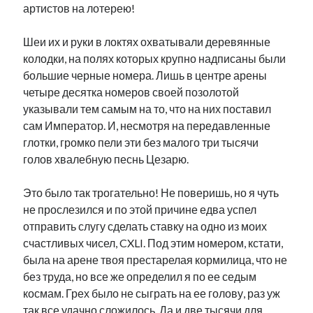
артистов на лотерею!
Шеи их и руки в локтях охватывали деревянные
колодки, на полях которых крупно надписаны были
большие черные номера. Лишь в центре арены
четыре десятка номеров своей позолотой
указывали тем самым на то, что на них поставил
сам Император. И, несмотря на передавленные
глотки, громко пели эти без малого три тысячи
голов хвалебную песнь Цезарю.
Это было так трогательно! Не поверишь, но я чуть
не прослезился и по этой причине едва успел
отправить слугу сделать ставку на одно из моих
счастливых чисел, CXLI. Под этим номером, кстати,
была на арене твоя престарелая кормилица, что не
без труда, но все же определил я по ее седым
космам. Грех было не сыграть на ее голову, раз уж
так все удачно сложилось. Да и две тысячи для