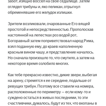
забот, изящно воссел на свое седалище. Затем
оглядел трибуны и, яко пеликан, отрыгнул
обременявшие его желудок излишки.
Зрители возликовали, очарованные Его вящей
простотой и непосредственностью. Прополоскав
настоянной на лепестках роз водой рот,
Богоравный затем поприветствовал народ Рима,
взял поданную ему, до краев наполненную
красным вином чашу, и представление началось.
Но сначала произошло то, что смутило, а затем на
некоторое время озлобило многих.
Как тебе прекрасно известно, дикие звери, выбегая
на арену, стремятся к ее середине, подальше от
ревущих трибун. Поэтому все ставили на номера,
расположенные по периметру — если кому-то и
суждено остаться в живых последними, то эти
счастливчики, думалось, будут из тех, что вкопаны в