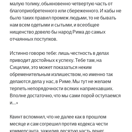
малую толику, обыкновенно четвертую часть от
благоприобретенного или сбереженного. И кабы не
было таких правил промеж людьми, то не бывать
нам всем одетыми и сытыми, и всеобщее
нищенство довело бы народ Рима до самых
отчаянных поступков.
Истинно говорю тебе: лишь честность в делах
приводит достойных к успеху. Тебе там, на
Сицилии, это может показаться неким
обременительным излишеством, но именно так
делаются дела у нас, в Риме. Мы тут не желаем
терпеть непорядочности всяких наприехавших.
Вполне достаточно, что мы сами порой оступаемся
и…»
Квинт вспомнил, что не далее как в прошлом
месяце и сам согрешил против кодекса чести
коммерсанта, зажилив десятую часть денег,