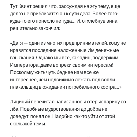
Тут Квинт решил, что, рассуждая на эту тему, еще
долго не приблизится он к сути дела. Более того:
куда-то его понесло не туда… И, отхлебнув вина,
решительно закончил:
«Да, я — один из многих предпринимателей, кому не
нравятся последние наложенные Им денежные
взыскания. Однако мы все, как один, поддержим
Императора, даже вопреки своим интересам!
Поскольку жить чуть беднее нам все же
интереснее, чем недвижимо лежать под вопли
плакальщиц в ожидании погребального костра…»
Лициний перечитал написанное и отер испарину со
лба. Подобные мудрствования до добра не
доведут, понял он. Надобно как-то уйти от этой
скользкой темы.