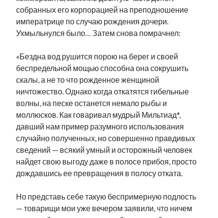
собранных его корпорацией на преподношение
императрице по случаю рождения дочери.
Ухмыльнулся было… Затем снова помрачнел:
«Бездна вод рушится порою на берег и своей
беспредельной мощью способна она сокрушить
скалы, а не то что рожденное женщиной
ничтожество. Однако когда откатятся гибельные
волны, на песке останется немало рыбы и
моллюсков. Как говаривал мудрый Мильтиад*,
давший нам пример разумного использования
случайно полученных, но совершенно правдивых
сведений — всякий умный и осторожный человек
найдет свою выгоду даже в полосе прибоя, просто
дождавшись ее превращения в полосу отката.
Но представь себе такую беспримерную подлость
— товарищи мои уже вечером заявили, что ничем