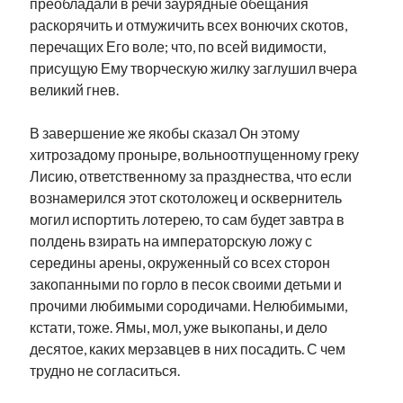
преобладали в речи заурядные обещания
раскорячить и отмужичить всех вонючих скотов,
перечащих Его воле; что, по всей видимости,
присущую Ему творческую жилку заглушил вчера
великий гнев.
В завершение же якобы сказал Он этому
хитрозадому проныре, вольноотпущенному греку
Лисию, ответственному за празднества, что если
вознамерился этот скотоложец и осквернитель
могил испортить лотерею, то сам будет завтра в
полдень взирать на императорскую ложу с
середины арены, окруженный со всех сторон
закопанными по горло в песок своими детьми и
прочими любимыми сородичами. Нелюбимыми,
кстати, тоже. Ямы, мол, уже выкопаны, и дело
десятое, каких мерзавцев в них посадить. С чем
трудно не согласиться.