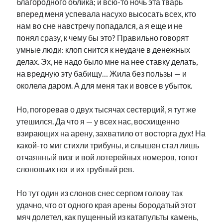
благородного облика; и всю-то ночь эта тварь
вперед меня успевала насухо высосать всех, кто
нам во сне навстречу попадался, а я еще и не
понял сразу, к чему бы это? Правильно говорят
умные люди: клоп снится к неудаче в денежных
делах. Эх, не надо было мне на нее ставку делать,
на вредную эту бабищу… Жила без пользы — и
околела даром. А для меня так и вовсе в убыток.
Но, погоревав о двух тысячах сестерций, я тут же
утешился. Да что я — у всех нас, восхищенно
взирающих на арену, захватило от восторга дух! На
какой-то миг стихли трибуны, и слышен стал лишь
отчаянный визг и вой лотерейных номеров, топот
слоновьих ног и их трубный рев.
Но тут один из слонов снес серпом голову так
удачно, что от одного края арены бородатый этот
мяч долетел, как пущенный из катапульты камень,