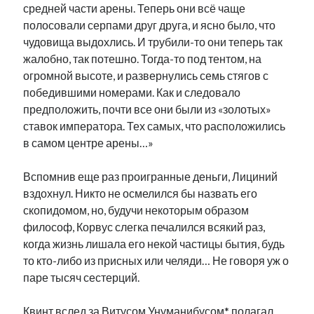
средней части арены. Теперь они всё чаще
полосовали серпами друг друга, и ясно было, что
чудовища выдохлись. И трубили-то они теперь так
жалобно, так потешно. Тогда-то под тентом, на
огромной высоте, и развернулись семь стягов с
победившими номерами. Как и следовало
предположить, почти все они были из «золотых»
ставок императора. Тех самых, что расположились
в самом центре арены…»
Вспомнив еще раз проигранные деньги, Лициний
вздохнул. Никто не осмелился бы назвать его
скопидомом, но, будучи некоторым образом
философ, Корвус слегка печалился всякий раз,
когда жизнь лишала его некой частицы бытия, будь
то кто-либо из присных или челяди… Не говоря уж о
паре тысяч сестерций.
Квинт вслед за Витусом Унуманибусом* полагал,