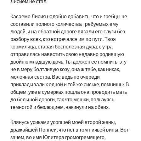
Лисием не стал.
Касаемо Лисия надобно добавить, что и гребцы не
составили полного количества требуемых ему
людей, и на обратной дороге вязали его слуги без
разбору всех, кто встречался им по пути. Твоя
кормилица, старая бесполезная дура, с утра
отправилась навестить свою недавно родившую
двойню младшую дочь. Ты должен ее помнить, эту
не в меру болтливую козу, она ж тебе, как никак,
молочная сестра. Вас ведь по очереди
прикладывали к одной и той же сиське, помнишь? В
общем, уже в сумерках пошла она проводить мать
до большой дороги, так что мешки, пользуясь
темнотой и безлюдием, накинули на обеих.
Клянусь усиками усопшей моей второй жены,
дражайшей Поппеи, что нет в том ничьей вины. Вот
зачем, во имя Юпитера громогремящего,