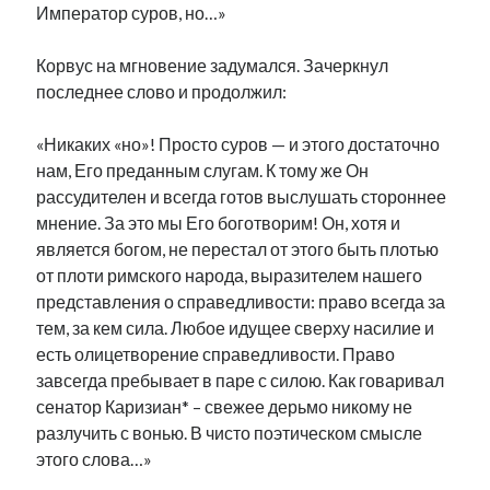
Император суров, но…»
Корвус на мгновение задумался. Зачеркнул
последнее слово и продолжил:
«Никаких «но»! Просто суров — и этого достаточно
нам, Его преданным слугам. К тому же Он
рассудителен и всегда готов выслушать стороннее
мнение. За это мы Его боготворим! Он, хотя и
является богом, не перестал от этого быть плотью
от плоти римского народа, выразителем нашего
представления о справедливости: право всегда за
тем, за кем сила. Любое идущее сверху насилие и
есть олицетворение справедливости. Право
завсегда пребывает в паре с силою. Как говаривал
сенатор Каризиан* – свежее дерьмо никому не
разлучить с вонью. В чисто поэтическом смысле
этого слова…»