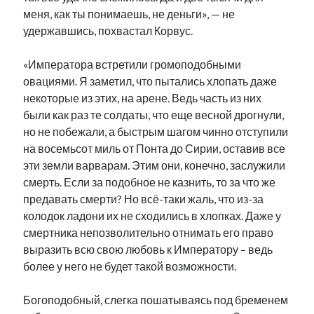
меня, как ты понимаешь, не деньги», — не
удержавшись, похвастал Корвус.
«Императора встретили громоподобными
овациями. Я заметил, что пытались хлопать даже
некоторые из этих, на арене. Ведь часть из них
были как раз те солдаты, что еще весной дрогнули,
но не побежали, а быстрым шагом чинно отступили
на восемьсот миль от Понта до Сирии, оставив все
эти земли варварам. Этим они, конечно, заслужили
смерть. Если за подобное не казнить, то за что же
предавать смерти? Но всё-таки жаль, что из-за
колодок ладони их не сходились в хлопках. Даже у
смертника непозволительно отнимать его право
выразить всю свою любовь к Императору – ведь
более у него не будет такой возможности.
Богоподобный, слегка пошатываясь под бременем