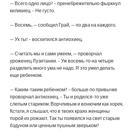
— Всего одно лицо? – пренебрежительно фыркнул
киликиец. – Не густо.
— Восемь, — сообщил Грай, — по два на каждого.
— Ух ты! – восхитился антиохиец.
— Считать мы и сами умеем, — проворчал
уроженец Лузитании. – Уж восемь-то на четыре
разделить много ума не надо. Я это умел делать
еще ребенком.
— Каким-таким ребенком? – больше по привычке
проворчал антиохиец. – Ты и родился-то уже
слепым стариком. Ворчливым и вонючим как хорек.
Кстати, я слышал, что в твоих краях женщины
порой их рожают. Так ты появился на свет старым
бздуном или ценным пушным зверьком?