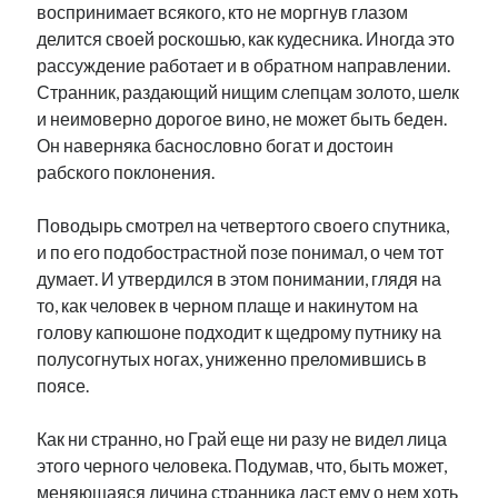
воспринимает всякого, кто не моргнув глазом
делится своей роскошью, как кудесника. Иногда это
рассуждение работает и в обратном направлении.
Странник, раздающий нищим слепцам золото, шелк
и неимоверно дорогое вино, не может быть беден.
Он наверняка баснословно богат и достоин
рабского поклонения.
Поводырь смотрел на четвертого своего спутника,
и по его подобострастной позе понимал, о чем тот
думает. И утвердился в этом понимании, глядя на
то, как человек в черном плаще и накинутом на
голову капюшоне подходит к щедрому путнику на
полусогнутых ногах, униженно преломившись в
поясе.
Как ни странно, но Грай еще ни разу не видел лица
этого черного человека. Подумав, что, быть может,
меняющаяся личина странника даст ему о нем хоть