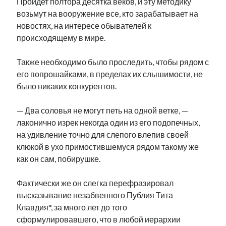
Пройдет полтора десятка веков, и эту методику
возьмут на вооружение все, кто зарабатывает на
новостях, на интересе обывателей к
происходящему в мире.
Также необходимо было проследить, чтобы рядом с
его попрошайками, в пределах их слышимости, не
было никаких конкурентов.
— Два соловья не могут петь на одной ветке, —
лаконично изрек некогда один из его подопечных,
на удивление точно для слепого влепив своей
клюкой в ухо примостившемуся рядом такому же
как он сам, побирушке.
Фактически же он слегка перефразировал
высказывание незабвенного Публия Тита
Клавдия*, за много лет до того
сформулировавшего, что в любой иерархии