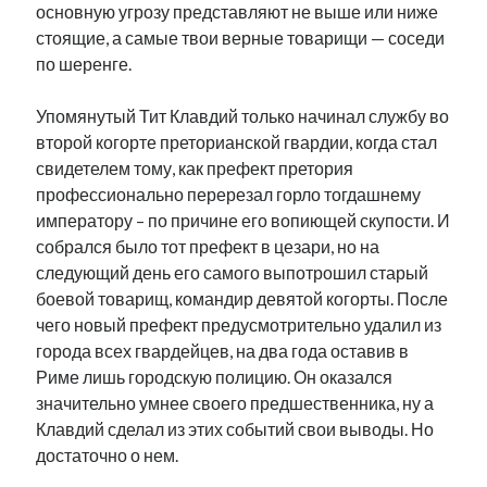
основную угрозу представляют не выше или ниже
стоящие, а самые твои верные товарищи — соседи
по шеренге.
Упомянутый Тит Клавдий только начинал службу во
второй когорте преторианской гвардии, когда стал
свидетелем тому, как префект претория
профессионально перерезал горло тогдашнему
императору – по причине его вопиющей скупости. И
собрался было тот префект в цезари, но на
следующий день его самого выпотрошил старый
боевой товарищ, командир девятой когорты. После
чего новый префект предусмотрительно удалил из
города всех гвардейцев, на два года оставив в
Риме лишь городскую полицию. Он оказался
значительно умнее своего предшественника, ну а
Клавдий сделал из этих событий свои выводы. Но
достаточно о нем.