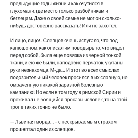
предыдущие годы жизни и как очутился в
глухомани, где место только разбойникам и
беглецам. Даже о своей семье не мог он сколько-
нибудь достоверно рассказать! Или не захотел.
И лицо, лицо!.. Слепцов очень испугало, что под
капюшоном, как описал им поводырь то, что видел
перед собой, была еще повязка из черной тонкой
ткани, и ею же были, наподобие перчаток, укутаны
руки незнакомца. М-да… И этот во всех смыслах
подозрительный человек просился в их славную, не
омраченную никакой заразной болезнью
кампанию! Но если в том году в римской Сирии и
проживал не боящийся проказы человек, то на этой
тропе таких точно не было.
— Львиная морда… – с нескрываемым страхом
прошептал один из слепцов.