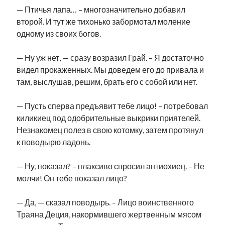
— Птичья лапа… – многозначительно добавил
второй. И тут же тихонько забормотал моление
одному из своих богов.
— Ну уж нет, — сразу возразил Грай. – Я достаточно
видел прокаженных. Мы доведем его до привала и
там, выслушав, решим, брать его с собой или нет.
— Пусть сперва предъявит тебе лицо! – потребовал
киликиец под одобрительные выкрики приятелей.
Незнакомец полез в свою котомку, затем протянул
к поводырю ладонь.
— Ну, показал? – плаксиво спросил антиохиец. – Не
молчи! Он тебе показал лицо?
— Да, — сказал поводырь. – Лицо воинственного
Траяна Деция, накормившего жертвенным мясом