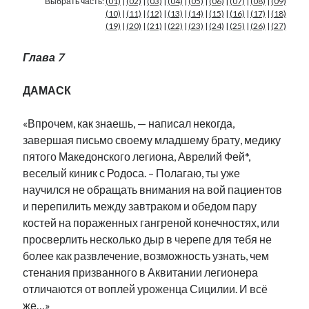
Выбрать часть:
(01)
|
(02)
|
(03)
|
(04)
|
(05)
|
(06)
|
(07)
|
(08)
|
(09)
Фотографии
(10)
|
(11)
|
(12)
|
(13)
|
(14)
|
(15)
|
(16)
|
(17)
|
(18)
Экономика
(19)
|
(20)
|
(21)
|
(22)
|
(23)
|
(24)
|
(25)
|
(26)
|
(27)
Эстония и Россия
Глава 7
Юмор
ДАМАСК
Метки
«Впрочем, как знаешь, — написал некогда,
завершая письмо своему младшему брату, медику
radio narva
takinada
андрус ансип
пятого Македонского легиона, Аврелий Фей*,
видео
веселый киник с Родоса. – Полагаю, ты уже
ансиппиада
война
безработица
научился не обращать внимания на вой пациентов
выборы
высказывание
в поисках здравого смысла
и перепилить между завтраком и обедом пару
интервью
история
евросоюз
кабинетные истории
костей на пораженных гангреной конечностях, или
книга
нарва
просверлить несколько дыр в черепе для тебя не
кая каллас
маська
катри райк
более как развлечение, возможность узнать, чем
образование
обучение эстонскому
нацменьшинства
стенания призванного в Аквитании легионера
парламент
поводырь
парад клоунов
партия
памятники
отличаются от воплей уроженца Сицилии. И всё
подкаст
пресса
же…»
потеряны данные
программа