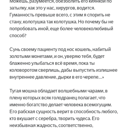
Можешь, разумеется, обезболить его киянкой по
затылку, как это у нас, хирургов, водится.
Гуманность превыше всего, с этим я спорить не
стану, колотушка так колотушка. Но почему бы не
попробовать иной, еще более человеколюбивый
способ?
Сунь своему пациенту под нос кошель, набитый
золотыми монетами, и он, уверяю тебя, будет
блаженно улыбаться всё время, пока ты
коловоротом сверлишь, дабы выпустить излишнее
внутреннее давление, дырки в его черепе…»
Тугая мошна обладает волшебными чарами, в
плену которых всяк голодранец полагает, что
именно богатство делает человека всемогущим.
Его рабская сущность верит в способность любого,
кто вкушает с серебра, творить чудеса. Его
неизбывная жадность, соответственно,