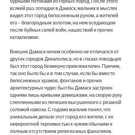
бурными потоками из горных пород. После этого
всякий раз, попадая в Дамаск, мальчик в мыслях
видел этот город белоснежным руном, а жителей
его – благородным золотом, на нем оседающем
после буйных селей войн, нашествий и прочих
катаклизмов.
Внешне Дамаск ничем особенно не отличался от
других городов Декаполиса, но в глазах поводыря
был этот город безмерно привлекателен. Причем,
так оно было бы и в том случае, если бы вместо
белоснежных храмов, фонтанов и прочих
архитектурных чудес был бы Дамаск застроен
одними лишь кривыми домишками, на скорую руку
слепленными из лепешек высушенного с резаной
соломой навоза. С годами мальчик понял, что
уникальным делали этот город его жители, с их
невероятной терпимостью к чужим обычаям и
полным отсутствием религиозных фанатиков.