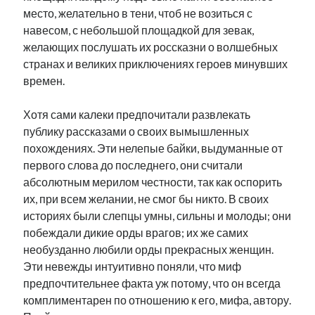
место, желательно в тени, чтоб не возиться с
навесом, с небольшой площадкой для зевак,
желающих послушать их россказни о волшебных
странах и великих приключениях героев минувших
времен.
Хотя сами калеки предпочитали развлекать
публику рассказами о своих вымышленных
похождениях. Эти нелепые байки, выдуманные от
первого слова до последнего, они считали
абсолютным мерилом честности, так как оспорить
их, при всем желании, не смог бы никто. В своих
историях были слепцы умны, сильны и молоды; они
побеждали дикие орды врагов; их же самих
необузданно любили орды прекрасных женщин.
Эти невежды интуитивно поняли, что миф
предпочтительнее факта уж потому, что он всегда
комплиментарен по отношению к его, мифа, автору.