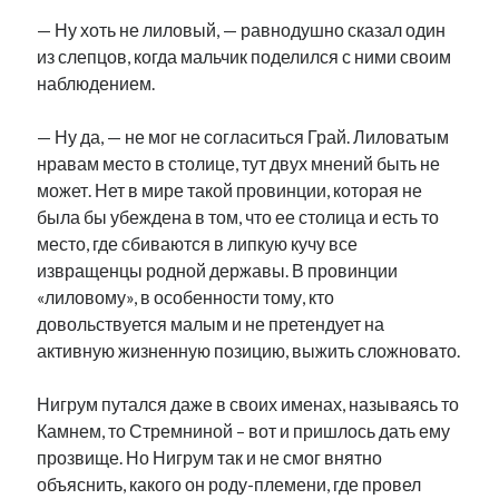
— Ну хоть не лиловый, — равнодушно сказал один
из слепцов, когда мальчик поделился с ними своим
наблюдением.
— Ну да, — не мог не согласиться Грай. Лиловатым
нравам место в столице, тут двух мнений быть не
может. Нет в мире такой провинции, которая не
была бы убеждена в том, что ее столица и есть то
место, где сбиваются в липкую кучу все
извращенцы родной державы. В провинции
«лиловому», в особенности тому, кто
довольствуется малым и не претендует на
активную жизненную позицию, выжить сложновато.
Нигрум путался даже в своих именах, называясь то
Камнем, то Стремниной – вот и пришлось дать ему
прозвище. Но Нигрум так и не смог внятно
объяснить, какого он роду-племени, где провел