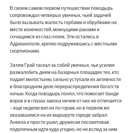
В своем самом первом путешествии поводырь
сопровождал четверых увечных, чьей задачей
было вызывать жалость горбами и обрубками на
месте конечностей, мокнущими ранами и
сочащимся из глаз гноем. Эти остались в
Адрианополе, крепко подружившись с местными
скорпионами.
Затем Грай таскал за собой увечных, чьи усилия
разжалобить днем на базарных площадях тех, кто
подает милостыню, сильно уступали их активности
в благородном деле перераспределения богатств
ночью. Когда поводырь понял, что помогает банде
воров и в глазах закона ничем от них не отличается
– еще неделю вел их по горам, но в первом же
оказавшемся на их маршруте городе забрал
Анкила и просто ушел, дружески посоветовав
подопечным идти куда угодно, но не вслед за ним.