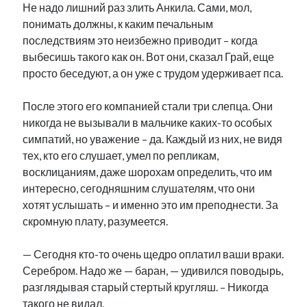
Не надо лишний раз злить Анкила. Сами, мол,
понимать должны, к каким печальным
последствиям это неизбежно приводит – когда
выбесишь такого как он. Вот они, сказал Грай, еще
просто беседуют, а он уже с трудом удерживает пса.
После этого его компанией стали три слепца. Они
никогда не вызывали в мальчике каких-то особых
симпатий, но уважение – да. Каждый из них, не видя
тех, кто его слушает, умел по репликам,
восклицаниям, даже шорохам определить, что им
интересно, сегодняшним слушателям, что они
хотят услышать – и именно это им преподнести. За
скромную плату, разумеется.
— Сегодня кто-то очень щедро оплатил ваши враки.
Серебром. Надо же — баран, — удивился поводырь,
разглядывая старый стертый кругляш. – Никогда
такого не видал.