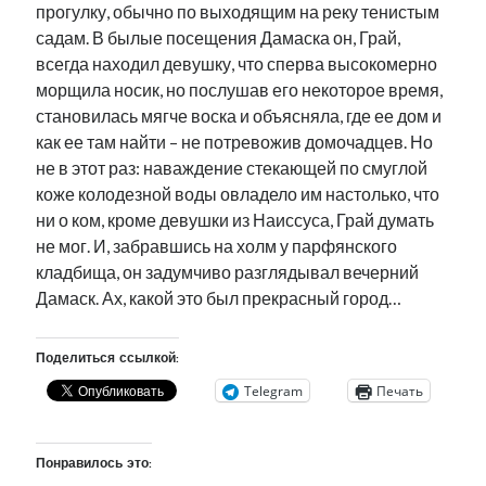
прогулку, обычно по выходящим на реку тенистым
садам. В былые посещения Дамаска он, Грай,
всегда находил девушку, что сперва высокомерно
морщила носик, но послушав его некоторое время,
становилась мягче воска и объясняла, где ее дом и
как ее там найти – не потревожив домочадцев. Но
не в этот раз: наваждение стекающей по смуглой
коже колодезной воды овладело им настолько, что
ни о ком, кроме девушки из Наиссуса, Грай думать
не мог. И, забравшись на холм у парфянского
кладбища, он задумчиво разглядывал вечерний
Дамаск. Ах, какой это был прекрасный город…
Поделиться ссылкой:
Telegram
Печать
Понравилось это: