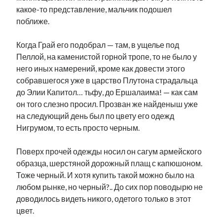
какое-то представление, мальчик подошел
поближе.
Когда Грай его подобрал — там, в ущелье под
Пеллой, на каменистой горной тропе, то не было у
него иных намерений, кроме как довести этого
собравшегося уже в царство Плутона страдальца
до Элии Капитол… тьфу, до Ершалаима! — как сам
он того слезно просил. Прозван же найденыш уже
на следующий день был по цвету его одежд
Нигрумом, то есть просто черным.
Поверх прочей одежды носил он сагум армейского
образца, шерстяной дорожный плащ с капюшоном.
Тоже черный. И хотя купить такой можно было на
любом рынке, но черный?.. До сих пор поводырю не
доводилось видеть никого, одетого только в этот
цвет.