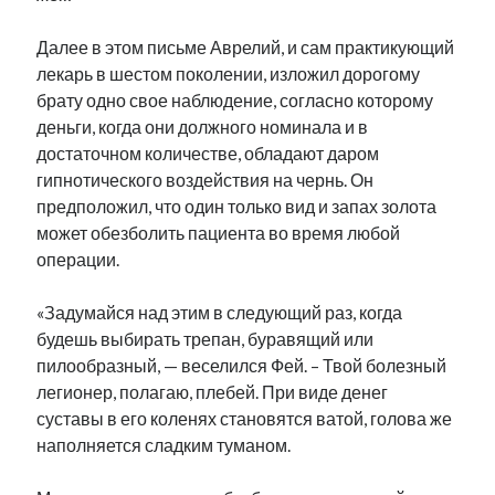
рийгикогу
россия
русский роман
Далее в этом письме Аврелий, и сам практикующий
ссср
русскоязычное образование
сми
стенограмма
экономика
лекарь в шестом поколении, изложил дорогому
т.х. ильвес
фотоотчет
танк
экономика эстонии
эстония
эстонский язык
брату одно свое наблюдение, согласно которому
деньги, когда они должного номинала и в
достаточном количестве, обладают даром
гипнотического воздействия на чернь. Он
предположил, что один только вид и запах золота
может обезболить пациента во время любой
Михаил Стальнухин:
mstalnuhhin@gmail.com
операции.
Отзывы и предложения по блогу:
anton.stalnuhhin@gmail.com
«Задумайся над этим в следующий раз, когда
будешь выбирать трепан, буравящий или
пилообразный, — веселился Фей. – Твой болезный
легионер, полагаю, плебей. При виде денег
суставы в его коленях становятся ватой, голова же
наполняется сладким туманом.