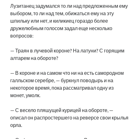
Лузитанец задумался то ли над предложенным ему
выбором, то ли над тем, обижаться ему на эту
шпильку или нет, и киликиец гораздо более
дружелюбным голосом задал еще несколько
вопросов:
— Траян в лучевой короне? На латуни? С горящим
алтарем на обороте?
— В короне и на самом что ни на есть самородном
галльском серебре, — буркнул поводырь и на
некоторое время, пока рассматривал одну из
монет, умолк.
— С весело пляшущей курицей на обороте, —
описал он распростершего на реверсе свои крылья
орла.