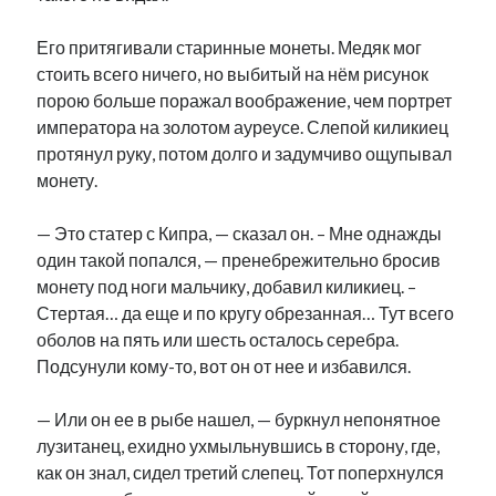
Его притягивали старинные монеты. Медяк мог
стоить всего ничего, но выбитый на нём рисунок
порою больше поражал воображение, чем портрет
императора на золотом ауреусе. Слепой киликиец
протянул руку, потом долго и задумчиво ощупывал
монету.
— Это статер с Кипра, — сказал он. – Мне однажды
один такой попался, — пренебрежительно бросив
монету под ноги мальчику, добавил киликиец. –
Стертая… да еще и по кругу обрезанная… Тут всего
оболов на пять или шесть осталось серебра.
Подсунули кому-то, вот он от нее и избавился.
— Или он ее в рыбе нашел, — буркнул непонятное
лузитанец, ехидно ухмыльнувшись в сторону, где,
как он знал, сидел третий слепец. Тот поперхнулся