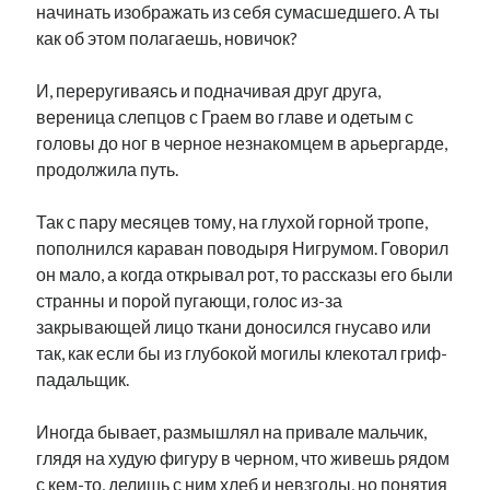
начинать изображать из себя сумасшедшего. А ты
как об этом полагаешь, новичок?
И, переругиваясь и подначивая друг друга,
вереница слепцов с Граем во главе и одетым с
головы до ног в черное незнакомцем в арьергарде,
продолжила путь.
Так с пару месяцев тому, на глухой горной тропе,
пополнился караван поводыря Нигрумом. Говорил
он мало, а когда открывал рот, то рассказы его были
странны и порой пугающи, голос из-за
закрывающей лицо ткани доносился гнусаво или
так, как если бы из глубокой могилы клекотал гриф-
падальщик.
Иногда бывает, размышлял на привале мальчик,
глядя на худую фигуру в черном, что живешь рядом
с кем-то, делишь с ним хлеб и невзгоды, но понятия