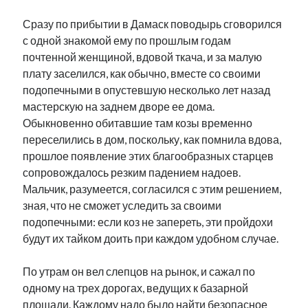
Сразу по прибытии в Дамаск поводырь сговорился
с одной знакомой ему по прошлым годам
почтенной женщиной, вдовой ткача, и за малую
плату заселился, как обычно, вместе со своими
подопечными в опустевшую несколько лет назад
мастерскую на заднем дворе ее дома.
Обыкновенно обитавшие там козы временно
переселились в дом, поскольку, как помнила вдова,
прошлое появление этих благообразных старцев
сопровождалось резким падением надоев.
Мальчик, разумеется, согласился с этим решением,
зная, что не сможет уследить за своими
подопечными: если коз не запереть, эти пройдохи
будут их тайком доить при каждом удобном случае.
По утрам он вел слепцов на рынок, и сажал по
одному на трех дорогах, ведущих к базарной
площади. Каждому надо было найти безопасное