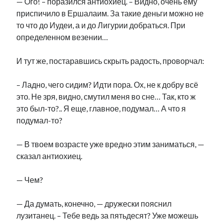
— Ого! – поразился антиохиец. – Видно, очень ему
приспичило в Ершалаим. За такие деньги можно не
то что до Иудеи, а и до Лигурии добраться. При
определенном везении…
И тут же, постаравшись скрыть радость, проворчал:
– Ладно, чего сидим? Идти пора. Ох, не к добру всё
это. Не зря, видно, смутил меня во сне… Так, кто ж
это был-то?.. Я еще, главное, подумал… А что я
подумал-то?
— В твоем возрасте уже вредно этим заниматься, —
сказал антиохиец.
— Чем?
— Да думать, конечно, — дружески пояснил
лузитанец. – Тебе ведь за пятьдесят? Уже можешь