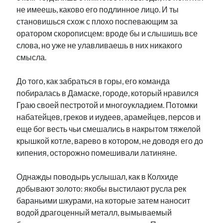
не имеешь, каково его подлинное лицо. И ты
становишься схож с плохо поспевающим за
оратором скорописцем: вроде бы и слышишь все
слова, но уже не улавливаешь в них никакого
смысла.
До того, как забраться в горы, его команда
побиралась в Дамаске, городе, который нравился
Граю своей пестротой и многоукладием. Потомки
набатейцев, греков и иудеев, арамейцев, персов и
еще бог весть чьи смешались в накрытом тяжелой
крышкой котле, варево в котором, не доводя его до
кипения, осторожно помешивали латиняне.
Однажды поводырь услышал, как в Колхиде
добывают золото: якобы выстилают русла рек
бараньими шкурами, на которые затем наносит
водой драгоценный металл, вымываемый