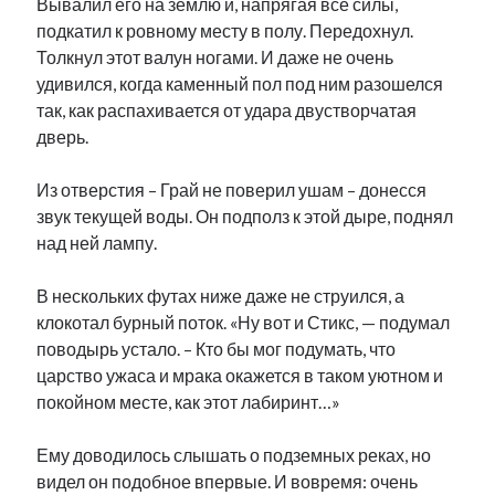
Вывалил его на землю и, напрягая все силы,
подкатил к ровному месту в полу. Передохнул.
Толкнул этот валун ногами. И даже не очень
удивился, когда каменный пол под ним разошелся
так, как распахивается от удара двустворчатая
дверь.
Из отверстия – Грай не поверил ушам – донесся
звук текущей воды. Он подполз к этой дыре, поднял
над ней лампу.
В нескольких футах ниже даже не струился, а
клокотал бурный поток. «Ну вот и Стикс, — подумал
поводырь устало. – Кто бы мог подумать, что
царство ужаса и мрака окажется в таком уютном и
покойном месте, как этот лабиринт…»
Ему доводилось слышать о подземных реках, но
видел он подобное впервые. И вовремя: очень