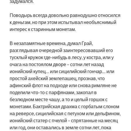
задумался.
Поводырь всегда довольно равнодушно относился
к деньгам, но при этом испытывал необъяснимый
интерес к старинным монетам.
В незапамятные времена, думал Грай,
разглядывая очередной заинтересовавший его
тусклый кружок где-нибудь в лесу, у костра, или у
очага на постоялом дворе – сотни лет назад
ионийский купец… или сицилийский гончар… или
простой ахейский землепашец, прознав, что
афинский флот на подходе или снова римляне не
поделили что-то с парфянами, закопал в
безлюдном месте чашу, а то и целый горшок с
монетами. Бактрийская драхма с горбатым слоном
на реверсе, сицилийская с петухом или дельфином,
ионийский статер с пчелой – спрятанные на месяц
или год, они оставались в земле сотни лет, пока