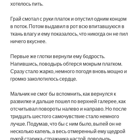
хотелось пить.
Грай смотал с руки платок и опустил одним концом
в поток. Потом выдавил в рот всю впитавшуюся в
ткань влагу и ему показалось, что никогда он не пил
ничего вкуснее.
Первые же глотки вернули ему бодрость.
Напившись, поводырь обтерся мокрым платком.
Сразу стало жарко, немного погодя вновь мощно и
громко заколотилось сердце.
Мальчик не смог бы вспомнить, как вернулся к
развилке и дальше пошел по верхней галерее, как
отсчитывал повороты налево и направо. Но после
тридцать шестого самочувствие стало немного
лучше. Подумав, что бы с ним было, выпей он не
несколько капель, а весь отмеренный ему щедрой
рукой старика-стражника настой, поводырь