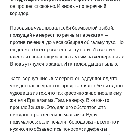
он прошел спокойно. И вновь – поперечный
коридор.
Поводырь чувствовал себя безмозглой рыбой,
ползущей на нерест по речным перекатам —
против течения, до мяса обдирая об гальку пузо. Но
он должен был проверить и эту нору. И свернул
влево, и снова тащился по камням на четвереньках.
Вновь уткнулся в завал. И пятился, дыша пылью.
Зато, вернувшись в галерею, он вдруг понял, что
уже довольно долго не представлял себе ни одного
чудовища из тех, что так красочно живописали ему
жители Ершалаима. Там, наверху. В какой-то
прошлой жизни. Это, для его обстоятельств
нежданно, развеселило мальчика. Вдруг
подумалось: если печалит бородавка – всего-то и
нужно, что обзавестись поносом; и дефекты