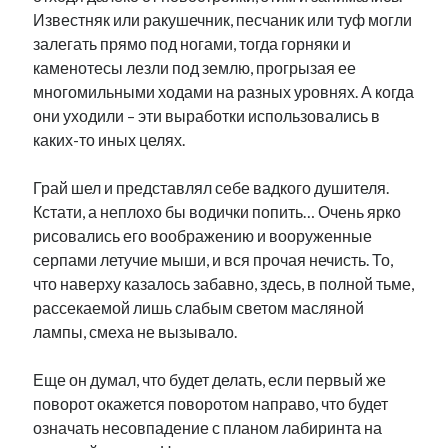
Известняк или ракушечник, песчаник или туф могли
залегать прямо под ногами, тогда горняки и
каменотесы лезли под землю, прогрызая ее
многомильными ходами на разных уровнях. А когда
они уходили – эти выработки использовались в
каких-то иных целях.
Грай шел и представлял себе вадкого душителя.
Кстати, а неплохо бы водички попить… Очень ярко
рисовались его воображению и вооруженные
серпами летучие мыши, и вся прочая нечисть. То,
что наверху казалось забавно, здесь, в полной тьме,
рассекаемой лишь слабым светом масляной
лампы, смеха не вызывало.
Еще он думал, что будет делать, если первый же
поворот окажется поворотом направо, что будет
означать несовпадение с планом лабиринта на