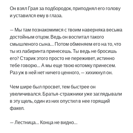
Он взял Грая за подбородок, приподнял его голову
и уставился ему в глаза.
— Мы там познакомимся с твоим наверняка весьма
достойным отцом. Ведь он воспитал такого
смышленого сына… Потом обменяем его на то, что
ты из лабиринта принесешь. Ты ведь не бросишь
его? Старик этого просто не переживет, истинно
тебе говорю… А мы еще твою котомку принесем.
Раз уж в ней нет ничего ценного, — хихикнул он.
Чем шире был просвет, тем быстрее он
увеличивался. Братья-стражники уже заглядывали
в эту щель, один из них опустил в нее горящий
факел.
— Лестница… Конца не видно…