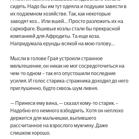
рийгикогу
сидеть. Надо бы им тут одеяла и подушки завести в
россия
русский роман
их подземном хозяйстве. Так, как некоторые
ссср
русскоязычное образование
сми
стенограмма
экономика
заводят коз… Или вшей… Просто разложить их на
т.х. ильвес
фотоотчет
танк
экономика эстонии
эстония
эстонский язык
саркофаге. Вшивые козлы стали бы прекрасной
компанией для Афродиты. Та еще коза.
Напридумала ерунды всякой на мою голову…
Мысли в голове Грая устроили странное
мельтешение, он никак не мог сосредоточиться на
Михаил Стальнухин:
mstalnuhhin@gmail.com
чем-то одном – так его опустошили последние
Отзывы и предложения по блогу:
усилия. И голос старика-стражника доходил до него
anton.stalnuhhin@gmail.com
приглушенно, будто сквозь шум ливня.
— Принеси ему вина, — сказал кому-то старик. –
Надобно его немного взбодрить. Хотя он неплохо
держится для мальчишки, выпившего
рассчитанное на взрослого мужчину. Даже
слишком хорошо.