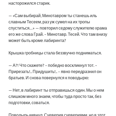
насторожился старик.
— «Сам выбирай, Минотавром ты станешь иль
славным Тесеем, раз уж сумел на их тропы
спуститься…» — повторил седому служителю храма
его же слова Грай. – Минотавр. Тесей. Что там внизу
может быть кроме лабиринта?
Крышка гробницы стала беззвучно подниматься.
— А?! Что скажете? – победно воскликнул тот. –
Прирезать!.. Придушить!.. – явно передразнил он
братьев. И снова повернулся к поводырю:
— Нет, в лабиринт ты отправишься один. Мы о нем
слишком много знаем, чтобы туда просто так, без
подготовки, соваться.
Поводырь кивнул. Суеверия суевериями, но в этот