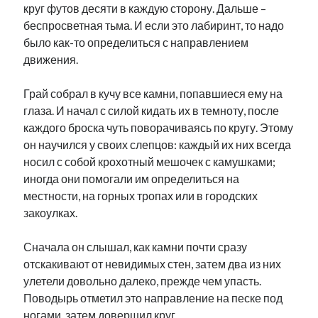
круг футов десяти в каждую сторону. Дальше –
беспросветная тьма. И если это лабиринт, то надо
было как-то определиться с направлением
движения.
Грай собрал в кучу все камни, попавшиеся ему на
глаза. И начал с силой кидать их в темноту, после
каждого броска чуть поворачиваясь по кругу. Этому
он научился у своих слепцов: каждый их них всегда
носил с собой крохотный мешочек с камушками;
иногда они помогали им определиться на
местности, на горных тропах или в городских
закоулках.
Сначала он слышал, как камни почти сразу
отскакивают от невидимых стен, затем два из них
улетели довольно далеко, прежде чем упасть.
Поводырь отметил это направление на песке под
ногами, затем довершил круг.