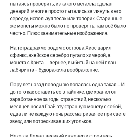
пытаясь проверить, из какого металла сделан
денарий, многие просто пытались заглянуть в его
середку, используя тесак или топорик. Старинные
же монеты можно было не проверять, там всё было
честно. Плюс занимательные изображения.
На тетрадрахме родом с острова Хиос царил
сфинкс, ахейское серебро пугало химерой, а
монета с Крита — вернее, выбитый на ней план
лабиринта – будоражила воображение.
Пару лет назад поводырю попалась одна такая… И
до того как оставить ее в тайнике, где хранил он
заработанное за годы странствий, несколько
месяцев носил Грай эту странную монету с собой,
едва ли не каждую ночь рассматривая ее при свете
звезд или потрескивавших угольков.
Некогда Дедал, великий инженер и строитель