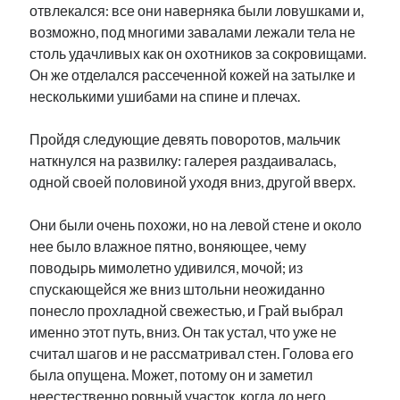
отвлекался: все они наверняка были ловушками и,
возможно, под многими завалами лежали тела не
столь удачливых как он охотников за сокровищами.
Он же отделался рассеченной кожей на затылке и
несколькими ушибами на спине и плечах.
Пройдя следующие девять поворотов, мальчик
наткнулся на развилку: галерея раздаивалась,
одной своей половиной уходя вниз, другой вверх.
Они были очень похожи, но на левой стене и около
нее было влажное пятно, воняющее, чему
поводырь мимолетно удивился, мочой; из
спускающейся же вниз штольни неожиданно
понесло прохладной свежестью, и Грай выбрал
именно этот путь, вниз. Он так устал, что уже не
считал шагов и не рассматривал стен. Голова его
была опущена. Может, потому он и заметил
неестественно ровный участок, когда до него