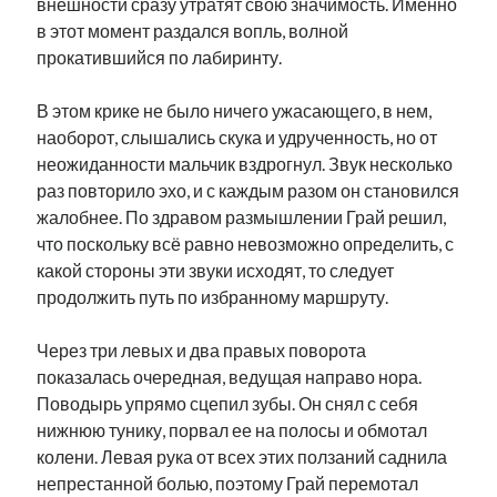
внешности сразу утратят свою значимость. Именно
в этот момент раздался вопль, волной
прокатившийся по лабиринту.
В этом крике не было ничего ужасающего, в нем,
наоборот, слышались скука и удрученность, но от
неожиданности мальчик вздрогнул. Звук несколько
раз повторило эхо, и с каждым разом он становился
жалобнее. По здравом размышлении Грай решил,
что поскольку всё равно невозможно определить, с
какой стороны эти звуки исходят, то следует
продолжить путь по избранному маршруту.
Через три левых и два правых поворота
показалась очередная, ведущая направо нора.
Поводырь упрямо сцепил зубы. Он снял с себя
нижнюю тунику, порвал ее на полосы и обмотал
колени. Левая рука от всех этих ползаний саднила
непрестанной болью, поэтому Грай перемотал