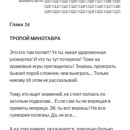
Выбрать часть:
(01)
|
(02)
|
(03)
|
(04)
|
(05)
|
(06)
|
(07)
|
(08)
|
(09)
Фотографии
(10)
|
(11)
|
(12)
|
(13)
|
(14)
|
(15)
|
(16)
|
(17)
|
(18)
Экономика
(19)
|
(20)
|
(21)
|
(22)
|
(23)
|
(24)
|
(25)
|
(26)
|
(27)
Эстония и Россия
Глава 16
Юмор
ТРОПОЙ МИНОТАВРА
Метки
Это кто там ползет? Ух ты, какая здоровенная
уховертка! И что ты тут потеряла? Тоже на
radio narva
takinada
андрус ансип
храмовые игры притащилась? Знаешь, проиграть
видео
бывает порой сложнее, чем выиграть… Только
ансиппиада
война
безработица
никому об этом не рассказывай.
выборы
высказывание
в поисках здравого смысла
интервью
история
евросоюз
кабинетные истории
Тому, кто ищет знамений, не стоит ползать по
книга
нарва
затхлым подвалам… Если сам ты не верящая в
кая каллас
маська
катри райк
приметы мокрица. Эй, ты вот веришь? Не все
образование
обучение эстонскому
нацменьшинства
суеверия полезны. Да, не все…
парламент
поводырь
парад клоунов
партия
памятники
подкаст
пресса
потеряны данные
программа
А на этих камнях, оказывается, довольно больно