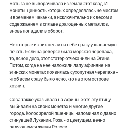
мотыга не выворачивала из земли этот клад. И
монеты, ценность которых определялась не местом
и временем чеканки, а исключительно их весом и
содержанием в сплаве драгоценных металлов,
вновь попадали в оборот.
Некоторые из них несли на себе сразу узнаваемую
печать. Если на реверсе была морская черепаха,
то, ясное дело, этот статер отчеканили на Эгине.
Потом, когда на нее наложили лапу афиняне, на
эгинских монетах появилась сухопутная черепаха –
чтоб всем сразу было ясно, кто на этом острове
хозяин.
Сова также указывала на Афины, хотя эту птицу
выбивали на своих монетах и многие другие
города. Колос зрелой пшеницы напоминал о давно
сгинувшей Лукании. Роза – о цветущем, вечно
радующемся жизни Родосе.