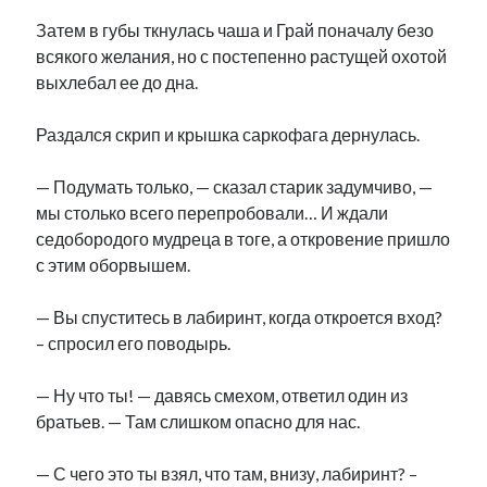
Затем в губы ткнулась чаша и Грай поначалу безо
всякого желания, но с постепенно растущей охотой
выхлебал ее до дна.
Раздался скрип и крышка саркофага дернулась.
— Подумать только, — сказал старик задумчиво, —
мы столько всего перепробовали… И ждали
седобородого мудреца в тоге, а откровение пришло
с этим оборвышем.
— Вы спуститесь в лабиринт, когда откроется вход?
– спросил его поводырь.
— Ну что ты! — давясь смехом, ответил один из
братьев. — Там слишком опасно для нас.
— С чего это ты взял, что там, внизу, лабиринт? –