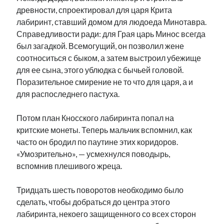
древности, спроектировал для царя Крита
лабиринт, ставший домом для людоеда Минотавра.
Справедливости ради: для Грая царь Минос всегда
был загадкой. Всемогущий, он позволил жене
соотноситься с быком, а затем выстроил убежище
для ее сына, этого ублюдка с бычьей головой.
Поразительное смирение не то что для царя, а и
для распоследнего пастуха.
Потом план Кносского лабиринта попал на
критские монеты. Теперь мальчик вспомнил, как
часто он бродил по паутине этих коридоров.
«Умозрительно», — усмехнулся поводырь,
вспомнив плешивого жреца.
Тридцать шесть поворотов необходимо было
сделать, чтобы добраться до центра этого
лабиринта, некоего защищенного со всех сторон