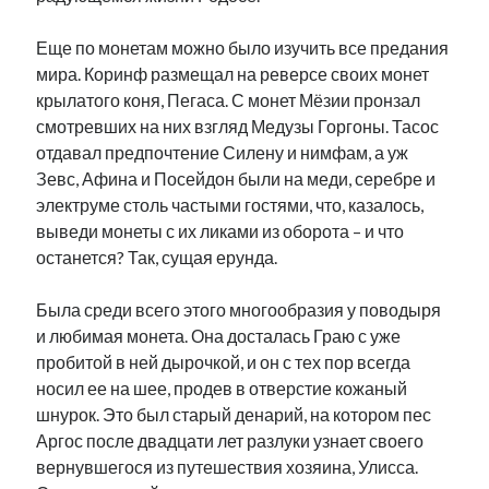
Еще по монетам можно было изучить все предания
мира. Коринф размещал на реверсе своих монет
крылатого коня, Пегаса. С монет Мёзии пронзал
смотревших на них взгляд Медузы Горгоны. Тасос
отдавал предпочтение Силену и нимфам, а уж
Зевс, Афина и Посейдон были на меди, серебре и
электруме столь частыми гостями, что, казалось,
выведи монеты с их ликами из оборота – и что
останется? Так, сущая ерунда.
Была среди всего этого многообразия у поводыря
и любимая монета. Она досталась Граю с уже
пробитой в ней дырочкой, и он с тех пор всегда
носил ее на шее, продев в отверстие кожаный
шнурок. Это был старый денарий, на котором пес
Аргос после двадцати лет разлуки узнает своего
вернувшегося из путешествия хозяина, Улисса.