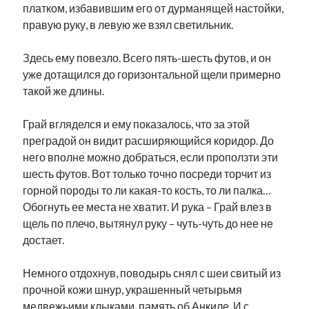
платком, избавившим его от дурманящей настойки,
правую руку, в левую же взял светильник.
Здесь ему повезло. Всего пять-шесть футов, и он
уже дотащился до горизонтальной щели примерно
такой же длины.
Грай вгляделся и ему показалось, что за этой
преградой он видит расширяющийся коридор. До
него вполне можно добраться, если проползти эти
шесть футов. Вот только точно посреди торчит из
горной породы то ли какая-то кость, то ли палка…
Обогнуть ее места не хватит. И рука – Грай влез в
щель по плечо, вытянул руку – чуть-чуть до нее не
достает.
Немного отдохнув, поводырь снял с шеи свитый из
прочной кожи шнур, украшенный четырьмя
медвежьими клыками, память об Анкиле. И с