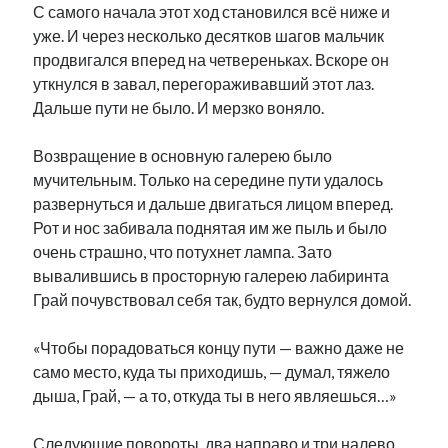
С самого начала этот ход становился всё ниже и
уже. И через несколько десятков шагов мальчик
продвигался вперед на четвереньках. Вскоре он
уткнулся в завал, перегораживавший этот лаз.
Дальше пути не было. И мерзко воняло.
Возвращение в основную галерею было
мучительным. Только на середине пути удалось
развернуться и дальше двигаться лицом вперед.
Рот и нос забивала поднятая им же пыль и было
очень страшно, что потухнет лампа. Зато
вывалившись в просторную галерею лабиринта
Грай почувствовал себя так, будто вернулся домой.
«Чтобы порадоваться концу пути — важно даже не
само место, куда ты приходишь, — думал, тяжело
дыша, Грай, — а то, откуда ты в него являешься…»
Следующие повороты, два направо и три налево,