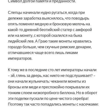
Символ долгой памяти и преданности.
Слепцы начинали нудно ругаться, когда при
дележке заработка выяснялось, что поводырь
опять поменял медную и бронзовую мелочь на
какой-то древний беотийский статер с амфорой
или на монету, с которой скалился на быка
лидийский лев. А Граю такие монеты нравились
гораздо больше, чем скучные римские денарии,
отличавшиеся чаще всего лишь ликами
императоров.
К тому же в последние сто лет императоры начали
– эй, глянь за дверь, нас никто не подслушивает? –
они начали жульничать: чеканили монеты из
бронзы или меди и преспокойно покрывали их
тонким слоем низкопробного биллона. Но в оборот
эти поделки пускали по цене чистого серебра!
Поэтому так часто попадались монеты с насечками: