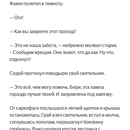
Факел полетел в темноту.
— Ого!
— Как вы закроете этот проход?
— Это не наша забота, — небрежно молвил старик.
– Сообщим жрецам. Они знают, что да как. Ну что,
отдохнул?
Седой протянул поводырю свой светильник.
— Это всё, чем могу помочь. Бери, эта лампа
гораздо лучше твоей. И заправлена под завязку.
От саркофага послышался легкий щелчок и крышка
остановилась. Грай взял светильник, встал и молча,
согнувшись пополам, перешагнул боковину
гробницы. Вниз уходила крутая лестница с