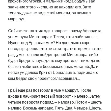
крохотного уголка, и мальчик иногда обдумывал
значение этого числа, но не находил его. Зато
теперь, даже не видя этой монеты, он помнил
маршрут.
Сейчас его тяготил один вопрос: почему Афродита
упомянула Минотавра и Тесея, хотя лабиринт – в
Иудее, под Ершалаимом? Но довольно скоро
поводырь решил, что не стоит тратить время на эти
раздумья: он или пойдет тропой Минотавра, либо
будет бродить наугад, что ему претило – никогда не
был он любителем бессмысленных метаний. Да и
не так уж далеко Крит от Ершалаима; поди знай, с
кем Дедал свой проект согласовывал…
Грай еще раз повторил в уме маршрут. После
входа в лабиринт первый поворот – налево. Затем
четыре поворота подряд — направо. Потом – шесть
налево. Восемь направо. Пять. Два. Четыре. Шесть.