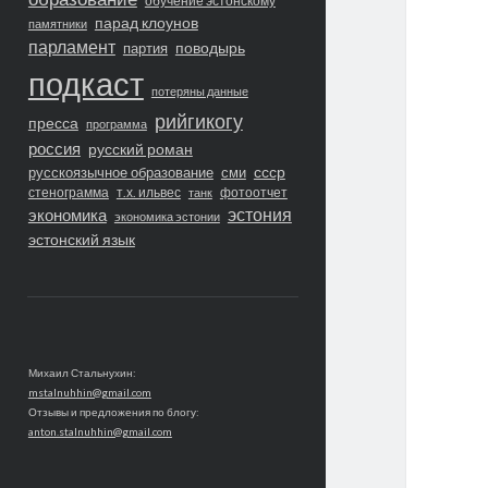
обучение эстонскому
парад клоунов
памятники
парламент
поводырь
партия
подкаст
потеряны данные
рийгикогу
пресса
программа
россия
русский роман
ссср
русскоязычное образование
сми
стенограмма
т.х. ильвес
фотоотчет
танк
экономика
эстония
экономика эстонии
эстонский язык
Михаил Стальнухин:
mstalnuhhin@gmail.com
Отзывы и предложения по блогу:
anton.stalnuhhin@gmail.com