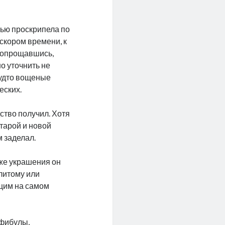
чью проскрипела по
 скором времени, к
 попрощавшись,
о уточнить не
будто вощеные
еских.
ство получил. Хотя
тарой и новой
м заделал.
аже украшения он
литому или
щим на самом
-фибулы,