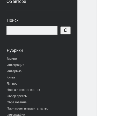
Об авторе
Боковая
Поиск
панель
Поиск
Рубрики
В мире
Интеграция
Интервью
Книга
Личное
Нарва и северо-восток
Обзор прессы
Образование
Парламент и правительство
Фотографии