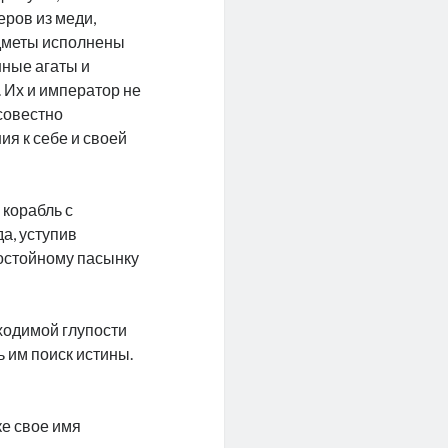
еров из меди,
едметы исполнены
нные агаты и
 Их и император не
ссовестно
ия к себе и своей
 корабль с
а, уступив
достойному пасынку
ходимой глупости
ь им поиск истины.
ке свое имя