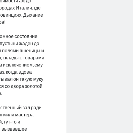
тоимости аж до
городах Италии, где
провинциях. Дыхание
ра!
ромное состояние,
й пустыни жаден до
ми полями пшеницы и
, склады с товарами
ым исключением, ему
аз, когда вдова
ывал он такую муку,
я со двора золотой
.
ственный зал ради
кончили мастера
, тут-то и
в вызвавшее