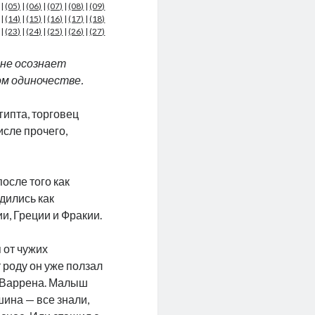
|
(05)
|
(06)
|
(07)
|
(08)
|
(09)
|
(14)
|
(15)
|
(16)
|
(17)
|
(18)
|
(23)
|
(24)
|
(25)
|
(26)
|
(27)
 не осознает
ом одиночестве.
ипта, торговец
исле прочего,
осле того как
дились как
и, Греции и Фракии.
 от чужих
 роду он уже ползал
я Варрена. Малыш
шина — все знали,