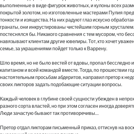
выполненные в виде фигурок животных, и кулоны всех разм
покрытой золотом, но изготовленные мастерами Пулия пр
тонкости и изящества. На них радуют глаз искусно обработа
гранаты, они инкрустированы чистейшим горным хрусталем.
постеснялся бы. Никакого сравнения с тем мусором, что бе
навязывают клиентам другие ювелиры. Тот, кто хочет уважен
семье, за украшениями пойдет только к Варрену.
Шло время, но не было вестей от вдовы, пропал бесследно и
капитаном и всей командой вместе. Тогда, по прошествии год
настоятельным просьбам абдеритов, направил претор к не
своих ликторов задать подобающие ситуации вопросы.
Каждый человек в глубине своей сущности убежден в непро
разного сорта властей, но при этом согласен иногда доверят
Люди зачастую бывают так противоречивы…
Претор отдал ликторам письменный приказ, оттиснув на вос