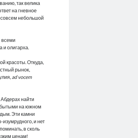
ванию, так велика
ответ на гневное
, совсем небольшой
 всеми
 и олигарха.
й красоты. Откуда,
естный рынок,
улия,
ad vocem
 Абдерах найти
добытыми на южном
 дым. Эти камни
-изумрудного, и нет
поминать, в сколь
изким ценам!