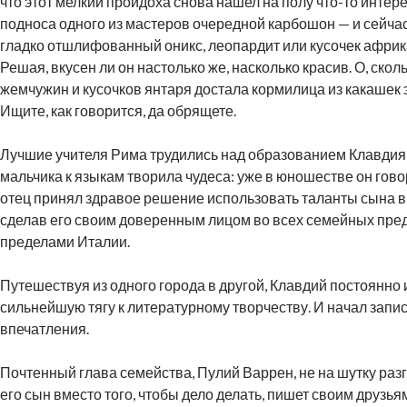
что этот мелкий пройдоха снова нашел на полу что-то интер
подноса одного из мастеров очередной карбошон — и сейча
гладко отшлифованный оникс, леопардит или кусочек афри
Решая, вкусен ли он настолько же, насколько красив. О, ско
жемчужин и кусочков янтаря достала кормилица из какашек 
Ищите, как говорится, да обрящете.
Лучшие учителя Рима трудились над образованием Клавдия,
мальчика к языкам творила чудеса: уже в юношестве он гово
отец принял здравое решение использовать таланты сына в
сделав его своим доверенным лицом во всех семейных пре
пределами Италии.
Путешествуя из одного города в другой, Клавдий постоянн
сильнейшую тягу к литературному творчеству. И начал зап
впечатления.
Почтенный глава семейства, Пулий Варрен, не на шутку разг
его сын вместо того, чтобы дело делать, пишет своим друзья