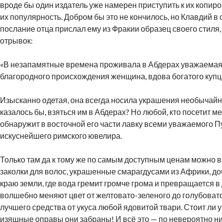
вроде бы один издатель уже намерен приступить к их копиро
их популярность. Добром бы это не кончилось, но Клавдий в 
послание отца прислал ему из Фракии образец своего стиля
отрывок:
«В незапамятные времена проживала в Абдерах уважаемая
благородного происхождения женщина, вдова богатого купца
Изысканно одетая, она всегда носила украшения необычайно
казалось бы, взяться им в Абдерах? Но любой, кто посетит м
обнаружит в восточной его части лавку всеми уважаемого П
искуснейшего римского ювелира.
Только там да к тому же по самым доступным ценам можно в
заколки для волос, украшенные смарагдусами из Африки, 
краю земли, где вода гремит громче грома и превращается в
волшебно меняют цвет от желтовато-зеленого до голубовато
лучшего средства от укуса любой ядовитой твари. Стоит ли у
изящные оправы они забраны! И всё это — по невероятно н