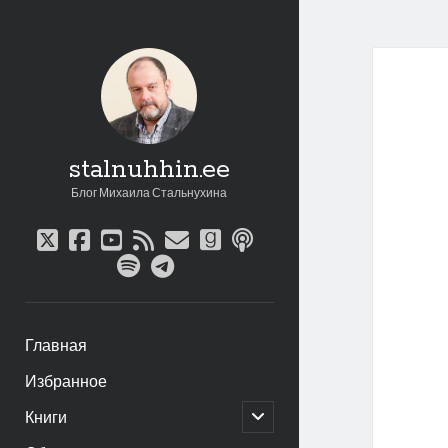
stalnuhhin.ee
Блог Михаила Стальнухина
twitter
facebook
youtube
rss
email
goodreads
podcast
spotify
telegram
Главная
Избранное
открыть
Книги
дочернее
меню