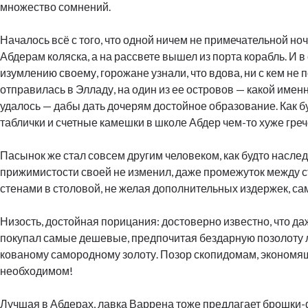
множество сомнений.
Началось всё с того, что одной ничем не примечательной но
Абдерам коляска, а на рассвете вышел из порта корабль. И в
изумлению своему, горожане узнали, что вдова, ни с кем не
отправилась в Элладу, на один из ее островов — какой именн
удалось — дабы дать дочерям достойное образование. Как 
таблички и счетные камешки в школе Абдер чем-то хуже греч
Пасынок же стал совсем другим человеком, как будто наслед
прижимистости своей не изменил, даже промежуток между с
стенами в столовой, не желая дополнительных издержек, са
Низость, достойная порицания: достоверно известно, что д
покупал самые дешевые, предпочитая бездарную позолоту 
кованому самородному золоту. Позор скопидомам, экономя
необходимом!
Лучшая в Абдерах, лавка Варрена тоже предлагает брошки