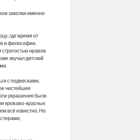
свои заколки именно
цу, где время от
тв и философии,
и строгостью нравов
оме звучал детский
ми.
ьги с подвесками,
ное чистейшее
 эти украшения были
или кроваво-красных
ем всё известно. Но
стерами,