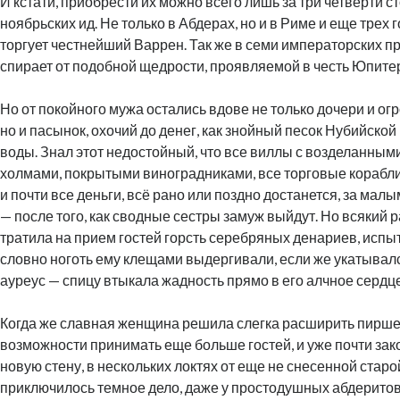
И кстати, приобрести их можно всего лишь за три четверти с
ноябрьских ид. Не только в Абдерах, но и в Риме и еще трех 
торгует честнейший Варрен. Так же в семи императорских 
спирает от подобной щедрости, проявляемой в честь Юпите
Но от покойного мужа остались вдове не только дочери и ог
но и пасынок, охочий до денег, как знойный песок Нубийско
воды. Знал этот недостойный, что все виллы с возделанны
холмами, покрытыми виноградниками, все торговые корабли
и почти все деньги, всё рано или поздно достанется, за мал
— после того, как сводные сестры замуж выйдут. Но всякий р
тратила на прием гостей горсть серебряных денариев, испыт
словно ноготь ему клещами выдергивали, если же укатывалс
ауреус — спицу втыкала жадность прямо в его алчное сердце
Когда же славная женщина решила слегка расширить пирше
возможности принимать еще больше гостей, и уже почти за
новую стену, в нескольких локтях от еще не снесенной старой
приключилось темное дело, даже у простодушных абдерито