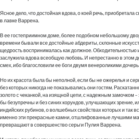
Ясное дело, что достойная вдова, о коей речь, приобретала 
в лавке Варрена.
В ее гостеприимном доме, более подобном небольшому двор
времени бывали все достойные абдериты, склонные искусс
щедрость воспринималась как должное. Обходительностью 
заслужила вдова всеобщую любовь. И непрестанно в этом д
смех, ибо благословили ее боги двумя венероликими дочерь
Но их красота была бы неполной, если бы не ожерелья и сер
без которых никогда не показывались они гостям. Раскатан
золото с чеканкой, на изящной цепи, с надежным замочком –
бы безупречны и без синих корундов, улучшающих зрение, 
индийских рубинов, о волшебных свойствах которых и так вс
именно эти прекрасные камни, отшлифованные лучшими ма
превращают в совершенство серьги Пулия Варрена.