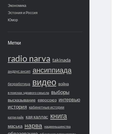
Экономика
Эстония и Россия
Юмор
Метки
radio narva
takinada
ансиппиада
андрус ансип
видео
война
безработица
выборы
в поисках здравого смысла
интервью
высказывание
евросоюз
история
кабинетные истории
книга
кая каллас
катри райк
нарва
маська
нацменьшинства
образование