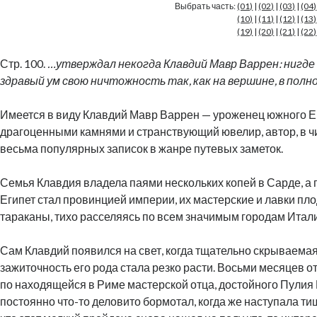
Выбрать часть:
(01)
|
(02)
|
(03)
|
(04)
(10)
|
(11)
|
(12)
|
(13)
(19)
|
(20)
|
(21)
|
(22)
Стр. 100.
…утверждал некогда Клавдий Мавр Варрен: нигде
здравый ум свою ничтожность так, как на вершине, в полн
Имеется в виду Клавдий Мавр Варрен — уроженец южного Ег
драгоценными камнями и странствующий ювелир, автор, в ч
весьма популярных записок в жанре путевых заметок.
Семья Клавдия владела паями нескольких копей в Сарде, а п
Египет стал провинцией империи, их мастерские и лавки пло
тараканы, тихо расселяясь по всем значимым городам Итали
Сам Клавдий появился на свет, когда тщательно скрываемая
зажиточность его рода стала резко расти. Восьми месяцев от
по находящейся в Риме мастерской отца, достойного Пули
постоянно что-то деловито бормотал, когда же наступала ти