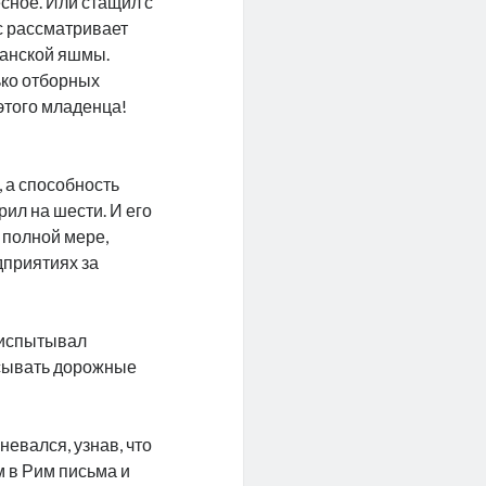
есное. Или стащил с
с рассматривает
канской яшмы.
лько отборных
этого младенца!
 а способность
рил на шести. И его
 полной мере,
дприятиях за
о испытывал
исывать дорожные
невался, узнав, что
м в Рим письма и