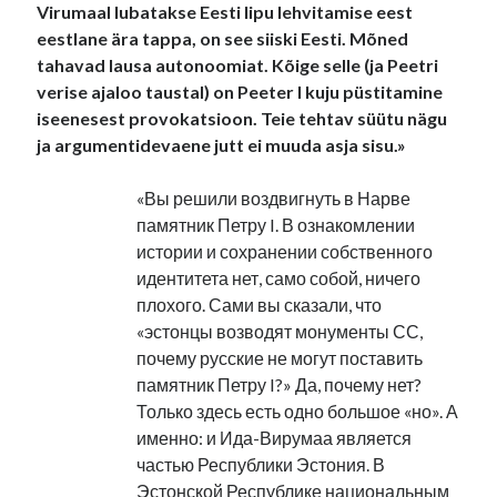
Virumaal lubatakse Eesti lipu lehvitamise eest
eestlane ära tappa, on see siiski Eesti. Mõned
tahavad lausa autonoomiat. Kõige selle (ja Peetri
verise ajaloo taustal) on Peeter I kuju püstitamine
iseenesest provokatsioon. Teie tehtav süütu nägu
ja argumentidevaene jutt ei muuda asja sisu.»
«Вы решили воздвигнуть в Нарве
памятник Петру I. В ознакомлении
истории и сохранении собственного
идентитета нет, само собой, ничего
плохого. Сами вы сказали, что
«эстонцы возводят монументы СС,
почему русские не могут поставить
памятник Петру I?» Да, почему нет?
Только здесь есть одно большое «но». А
именно: и Ида-Вирумаа является
частью Республики Эстония. В
Эстонской Республике национальным