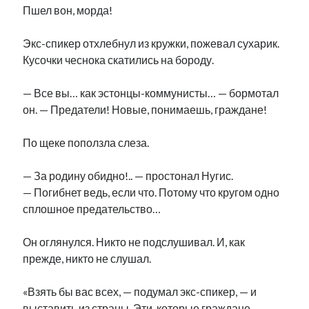
Пшел вон, морда!
Экс-спикер отхлебнул из кружки, пожевал сухарик.
Кусочки чеснока скатились на бороду.
— Все вы… как эстонцы-коммунисты… — бормотал
он. — Предатели! Новые, понимаешь, граждане!
По щеке поползла слеза.
— За родину обидно!.. — простонал Нугис.
— Погибнет ведь, если что. Потому что кругом одно
сплошное предательство…
Он оглянулся. Никто не подслушивал. И, как
прежде, никто не слушал.
«Взять бы вас всех, — подумал экс-спикер, — и
выставить из страны. Эти, которые граждане