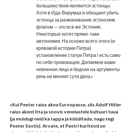
большинством являются эстонцы.
Хотя в Ида-Вирумаа и обещают убить
эстонца за размахивание эстонским
флагом — это все же Эстония.
Некоторые хотят прямо-таки
автономии. На основе всего этого (и
кровавой истории Петра)
установление статуи Петра I есть само
по себе провокация. Делаемое вами
невинное лицо и бедная на аргументы
речь не меняет сути дела.»
.
«Kui Peeter raius akna Euroopasse, siis Adolf Hitler
raius akent Itta ja soovis venelastele kultuuri tuua
(ja muidugi neid ka tappa ja küüditada, nagu tegi
Peeter Eestis). Arvate, et Peetri kuriteod on