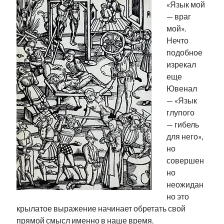
«Язык мой
— враг
мой».
Нечто
подобное
изрекал
еще
Ювенал
— «Язык
глупого
— гибель
для него»,
но
совершен
но
неожидан
но это
крылатое выражение начинает обретать свой
прямой смысл именно в наше время.