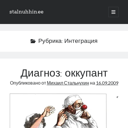
stalnuhhin.ee
отрыть
основн
Боковая
меню
Поиск
панель
Поиск
Рубрика:
Интеграция
Рубрики
В мире
Диагноз: оккупант
Интеграция
Опубликовано от
Михаил Стальнухин
на
16.09.2009
Интервью
Книга
«
Личное
Нарва и северо-восток
Обзор прессы
Образование
Парламент и правительство