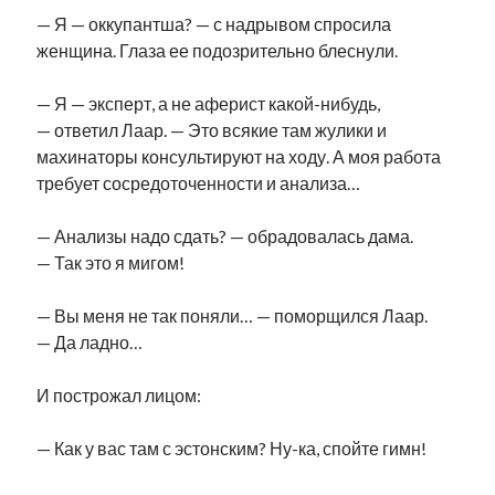
— Я — оккупантша? — с надрывом спросила
женщина. Глаза ее подозрительно блеснули.
— Я — эксперт, а не аферист какой-нибудь,
— ответил Лаар. — Это всякие там жулики и
махинаторы консультируют на ходу. А моя работа
требует сосредоточенности и анализа…
— Анализы надо сдать? — обрадовалась дама.
— Так это я мигом!
— Вы меня не так поняли… — поморщился Лаар.
— Да ладно…
И построжал лицом:
— Как у вас там с эстонским? Ну-ка, спойте гимн!