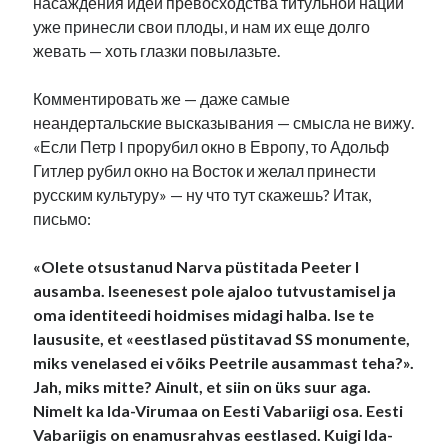
насаждения идей превосходства титульной нации
уже принесли свои плоды, и нам их еще долго
жевать — хоть глазки повылазьте.
Комментировать же — даже самые
неандертальские высказывания — смысла не вижу.
«Если Петр I прорубил окно в Европу, то Адольф
Гитлер рубил окно на Восток и желал принести
русским культуру» — ну что тут скажешь? Итак,
письмо:
«Olete otsustanud Narva püstitada Peeter I
ausamba. Iseenesest pole ajaloo tutvustamisel ja
oma identiteedi hoidmises midagi halba. Ise te
laususite, et «eestlased püstitavad SS monumente,
miks venelased ei võiks Peetrile ausammast teha?».
Jah, miks mitte? Ainult, et siin on üks suur aga.
Nimelt ka Ida-Virumaa on Eesti Vabariigi osa. Eesti
Vabariigis on enamusrahvas eestlased. Kuigi Ida-