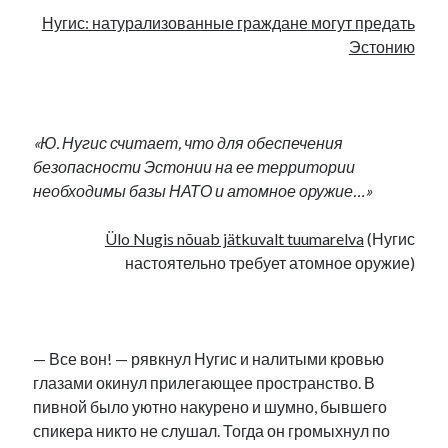
Нугис: натурализованные граждане могут предать
Эстонию
.
«Ю. Нугис считает, что для обеспечения
безопасности Эстонии на ее территории
необходимы базы НАТО и атомное оружие…»
Ülo Nugis nõuab jätkuvalt tuumarelva
(Нугис
настоятельно требует атомное оружие)
.
— Все вон! — рявкнул Нугис и налитыми кровью
глазами окинул прилегающее пространство. В
пивной было уютно накурено и шумно, бывшего
спикера никто не слушал. Тогда он громыхнул по