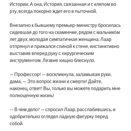
Истории. А она, История, связанная и с кляпом во
рийгикогу
россия
русский роман
рту, всегда покорно ждет его в пыточной.
ссср
русскоязычное образование
сми
стенограмма
экономика
т.х. ильвес
фотоотчет
танк
экономика эстонии
Внезапно к бывшему премьер-министру бросилась
эстония
эстонский язык
сидевшая до того на скамеечке, рядом с мальчиком
лет двух, молодая симпатичная женщина. Лаар
отпрянул и прижался спиной к стене, инстинктивно
выставив вперед руку с хирургическим
инструментом. Лезвие хищно блеснуло.
Михаил Стальнухин:
mstalnuhhin@gmail.com
— Профессор! — воскликнула, заламывая руки,
Отзывы и предложения по блогу:
anton.stalnuhhin@gmail.com
дама. — Это вопрос жизни и смерти! Дайте,
наконец, ответ! Вы, только вы можете подарить мне
полноценную жизнь!
— В чем дело? — спросил Лаар, расслабившись, и
одобрительно оглядел ладную фигурку перед
собой.