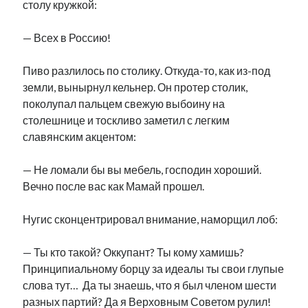
столу кружкой:
— Всех в Россию!
Пиво разлилось по столику. Откуда-то, как из-под
земли, вынырнул кельнер. Он протер столик,
поколупал пальцем свежую выбоину на
столешнице и тоскливо заметил с легким
славянским акцентом:
— Не ломали бы вы мебель, господин хороший.
Вечно после вас как Мамай прошел.
Нугис сконцентрировал внимание, наморщил лоб:
— Ты кто такой? Оккупант? Ты кому хамишь?
Принципиальному борцу за идеалы ты свои глупые
слова тут… Да ты знаешь, что я был членом шести
разных партий? Да я Верховным Советом рулил!