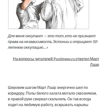
Фотографии
Экономика
Эстония и Россия
Юмор
Для меня оккупант — это тот, кто не признает
Метки
права на независимость Эстонии и отрицает 50-
летнюю оккупацию…»
radio narva
takinada
андрус ансип
На вопросы читателей Postimees.ru ответил Март
видео
ансиппиада
война
безработица
Лаар
выборы
высказывание
в поисках здравого смысла
интервью
история
евросоюз
.
кабинетные истории
книга
нарва
кая каллас
маська
катри райк
Широким шагом Март Лаар энергично шел по
образование
обучение эстонскому
нацменьшинства
коридору. Полы белого халата мотало сквозняком,
парламент
поводырь
парад клоунов
партия
памятники
в правой руке сверкал скальпель. Он так всегда
подкаст
ходит на любимую работу, вскрывать нарывы
пресса
потеряны данные
программа