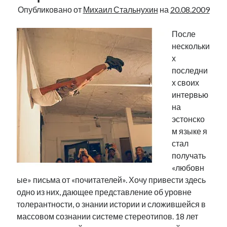
Опубликовано от
Михаил Стальнухин
на
20.08.2009
После
нескольки
х
последни
х своих
интервью
на
эстонско
м языке я
стал
получать
«любовн
ые» письма от «почитателей». Хочу привести здесь
одно из них, дающее представление об уровне
толерантности, о знании истории и сложившейся в
массовом сознании системе стереотипов. 18 лет