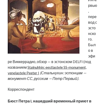
рвью
,
пере
вод с
эсто
нско
го.
Был
о в
эфи
ре Виккеррадио, обзор — в эстонском DELFI (под
названием
Stalnuhhin: eestlastele SS-monument,
venelastele Peeter I
(Стальнухин: эстонцам —
монумент СС, русским — Петр Первый).
Корреспондент
Бюст Петра I, нашедший временный приют в