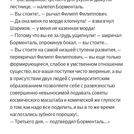
лестнице, — налетел Борменталь.
— Вы стоите!.. — рычал Филипп Филиппович.
— Да она меня по морде хлопнула! — взвизгнул
Шариков, — у меня не казенная морда!
— Потому что вы ее за грудь ущипнули! — закричал
Борменталь, опрокинув бокал, — вы стоите…
— Вы стоите на самой низшей ступени развития, —
перекричал Филипп Филиппович, — вы еще только
формирующееся, слабое в умственном отношении
существо, все ваши поступки чисто звериные, а вы
в присутствии двух людей с университетским
образованием позволяете себе с развязностью
совершенно невыносимой подавать советы
космического масштаба и комической же глупости
о том, как надо все поделить, и вы в то же время
наглотались зубного порошку!..
— Третьего дня, — подтвердил Борменталь…»