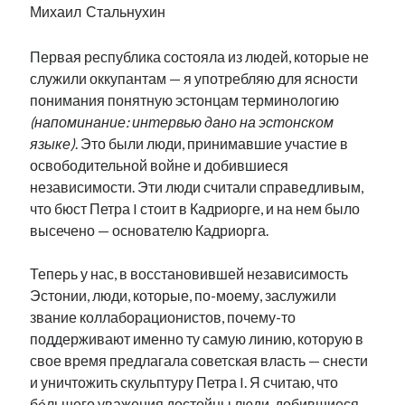
Михаил Стальнухин
Первая республика состояла из людей, которые не
служили оккупантам — я употребляю для ясности
понимания понятную эстонцам терминологию
(напоминание: интервью дано на эстонском
языке)
. Это были люди, принимавшие участие в
освободительной войне и добившиеся
независимости. Эти люди считали справедливым,
что бюст Петра I стоит в Кадриорге, и на нем было
высечено — основателю Кадриорга.
Теперь у нас, в восстановившей независимость
Эстонии, люди, которые, по-моему, заслужили
звание коллаборационистов, почему-то
поддерживают именно ту самую линию, которую в
свое время предлагала советская власть — снести
и уничтожить скульптуру Петра I. Я считаю, что
бóльшего уважения достойны люди, добившиеся