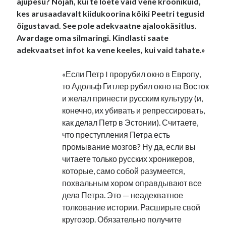
ajupesu? Nojah, kui te loete vaid vene kroonikuid,
kes arusaadavalt kiidukoorina kõiki Peetri tegusid
õigustavad. See pole adekvaatne ajalookäsitlus.
Avardage oma silmaringi. Kindlasti saate
adekvaatset infot ka vene keeles, kui vaid tahate.»
«Если Петр I прорубил окно в Европу,
то Адольф Гитлер рубил окно на Восток
и желал принести русским культуру (и,
конечно, их убивать и репрессировать,
как делал Петр в Эстонии). Считаете,
что преступления Петра есть
промывание мозгов? Ну да, если вы
читаете только русских хроникеров,
которые, само собой разумеется,
похвальным хором оправдывают все
дела Петра. Это — неадекватное
толкование истории. Расширьте свой
кругозор. Обязательно получите