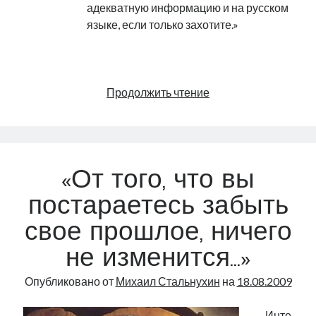
адекватную информацию и на русском
языке, если только захотите.»
.
Еще
Продолжить чтение
раз
о
промывании
мозгов
«От того, что вы
постараетесь забыть
свое прошлое, ничего
не изменится…»
Опубликовано от
Михаил Стальнухин
на
18.08.2009
Инте