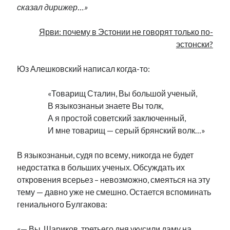
сказал дирижер…»
Ярви: почему в Эстонии не говорят только по-
эстонски?
Юз Алешковский написал когда-то:
«Товарищ Сталин, Вы большой ученый,
В языкознаньи знаете Вы толк,
А я простой советский заключенный,
И мне товарищ — серый брянский волк…»
В языкознаньи, судя по всему, никогда не будет
недостатка в больших ученых. Обсуждать их
откровения всерьез – невозможно, смеяться на эту
тему — давно уже не смешно. Остается вспоминать
гениального Булгакова:
«— Вы, Шариков, третьего дня укусили даму на