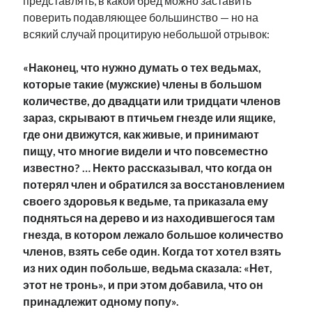
представлять, в какой бред можно заставить
поверить подавляющее большинство — но на
всякий случай процитирую небольшой отрывок:
«Наконец, что нужно думать о тех ведьмах,
которые такие (мужские) члены в большом
количестве, до двадцати или тридцати членов
зараз, скрывают в птичьем гнезде или ящике,
где они движутся, как живые, и принимают
пищу, что многие видели и что повсеместно
известно? … Некто рассказывал, что когда он
потерял член и обратился за восстановлением
своего здоровья к ведьме, та приказала ему
подняться на дерево и из находившегося там
гнезда, в котором лежало большое количество
членов, взять себе один. Когда тот хотел взять
из них один побольше, ведьма сказала: «Нет,
этот не тронь», и при этом добавила, что он
принадлежит одному попу».