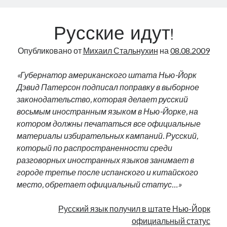
вы
постараетесь
Русские идут!
забыть
свое
Опубликовано от
Михаил Стальнухин
на
08.08.2009
прошлое,
ничего
«Губернатор американского штата Нью-Йорк
не
Дэвид Патерсон подписал поправку в выборное
изменится…»
законодательство, которая делает русский
восьмым иностранным языком в Нью-Йорке, на
котором должны печататься все официальные
материалы избирательных кампаний. Русский,
который по распространенности среди
разговорных иностранных языков занимает в
городе третье после испанского и китайского
место, обретает официальный статус…»
Русский язык получил в штате Нью-Йорк
официальный статус