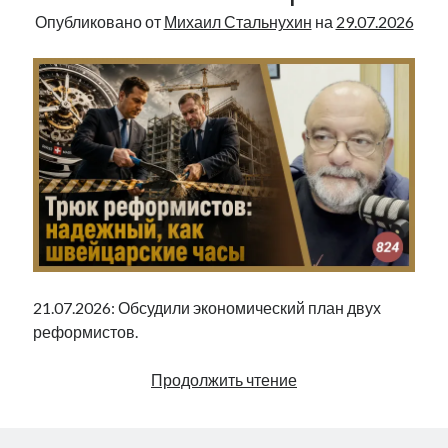
рийгикогу
россия
Опубликовано от
Михаил Стальнухин
на
29.07.2026
русский роман
ссср
русскоязычное образование
сми
стенограмма
экономика
т.х. ильвес
фотоотчет
танк
экономика эстонии
эстония
эстонский язык
Михаил Стальнухин:
mstalnuhhin@gmail.com
Отзывы и предложения по блогу:
anton.stalnuhhin@gmail.com
21.07.2026: Обсудили экономический план двух
реформистов.
Трюк
Продолжить чтение
реформистов:
надежный,