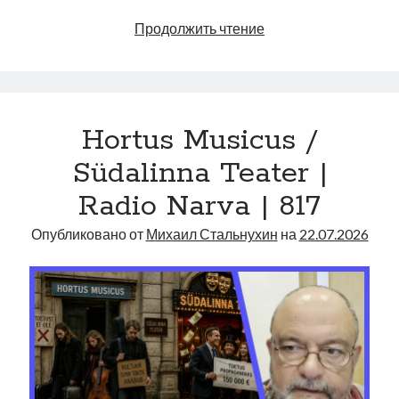
Дети
Продолжить чтение
—
предмет
роскоши
|
Hortus Musicus /
Radio
Narva
Südalinna Teater |
|
Radio Narva | 817
818
Опубликовано от
Михаил Стальнухин
на
22.07.2026