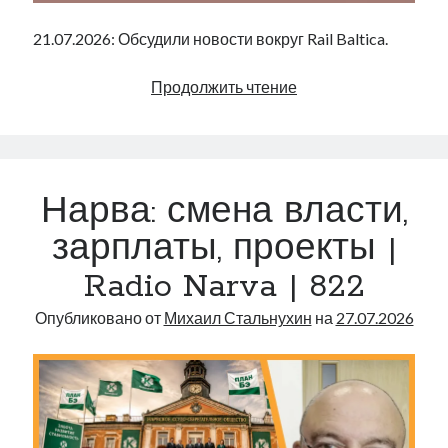
21.07.2026: Обсудили новости вокруг Rail Baltica.
Rail
Продолжить чтение
Baltica:
Республика
Rough
&
Нарва: смена власти,
Ready
|
зарплаты, проекты |
Radio
Radio Narva | 822
Narva
|
Опубликовано от
Михаил Стальнухин
на
27.07.2026
823