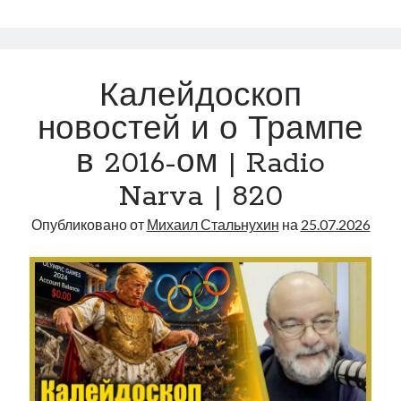
экономические
новости
Эстонии
|
Калейдоскоп
Radio
Narva
новостей и о Трампе
|
в 2016-ом | Radio
821
Narva | 820
Опубликовано от
Михаил Стальнухин
на
25.07.2026