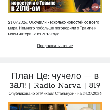
21.07.2026: Обсудили несколько новостей со всего
мира. Немного побольше поговорили о Трампе и
моем интервью из 2016 года.
Калейдоскоп
Продолжить чтение
новостей
и
о
Трампе
План Це: чучело — в
в
2016-
зал! | Radio Narva | 819
ом
|
Опубликовано от
Михаил Стальнухин
на
24.07.2026
Radio
Narva