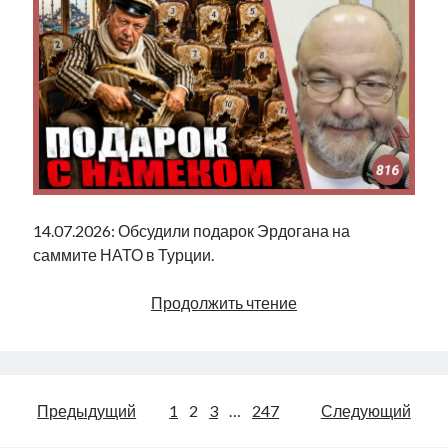
14.07.2026: Обсудили подарок Эрдогана на
саммите НАТО в Турции.
Подарок
Продолжить чтение
с
намеком
|
Radio
Пагинация
Предыдущий
1
2
3
…
247
Следующий
Narva
|