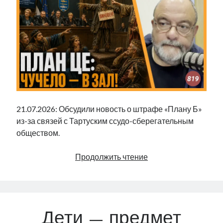
|
820
21.07.2026: Обсудили новость о штрафе «Плану Б»
из-за связей с Тартуским ссудо-сберегательным
обществом.
План
Продолжить чтение
Це:
чучело
—
в
Дети — предмет
зал!