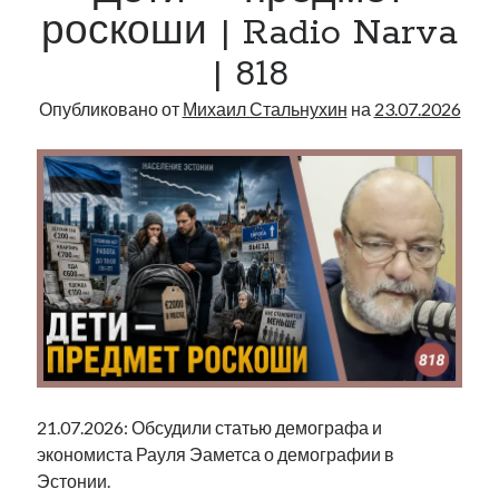
|
роскоши | Radio Narva
Radio
| 818
Narva
|
Опубликовано от
Михаил Стальнухин
на
23.07.2026
819
21.07.2026: Обсудили статью демографа и
экономиста Рауля Эаметса о демографии в
Эстонии.