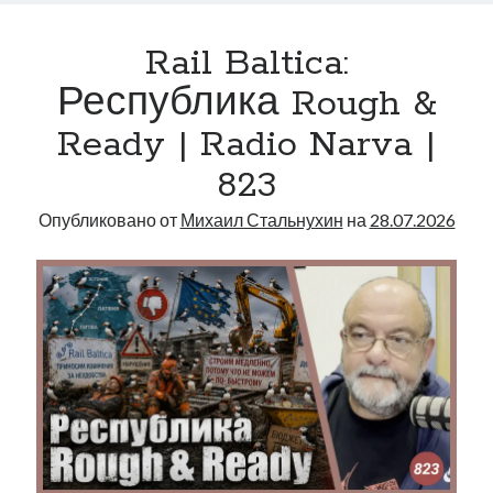
как
швейцарские
Rail Baltica:
часы
|
Республика Rough &
Radio
Ready | Radio Narva |
Narva
|
823
824
Опубликовано от
Михаил Стальнухин
на
28.07.2026