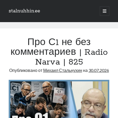
stalnuhhin.ee
отрыть
основн
Боковая
меню
Поиск
панель
stalnuhhin.ee
Поиск
Записи
Про С1 не без
комментариев | Radio
Рубрики
Narva | 825
В мире
Опубликовано от
Михаил Стальнухин
на
30.07.2026
Интеграция
Интервью
Книга
Личное
Нарва и северо-восток
Обзор прессы
Образование
Парламент и правительство