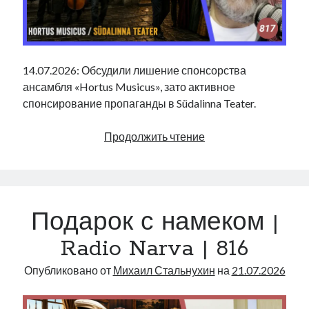
14.07.2026: Обсудили лишение спонсорства
ансамбля «Hortus Musicus», зато активное
спонсирование пропаганды в Südalinna Teater.
Hortus
Продолжить чтение
Musicus
/
Südalinna
Teater
Подарок с намеком |
|
Radio
Radio Narva | 816
Narva
|
Опубликовано от
Михаил Стальнухин
на
21.07.2026
817