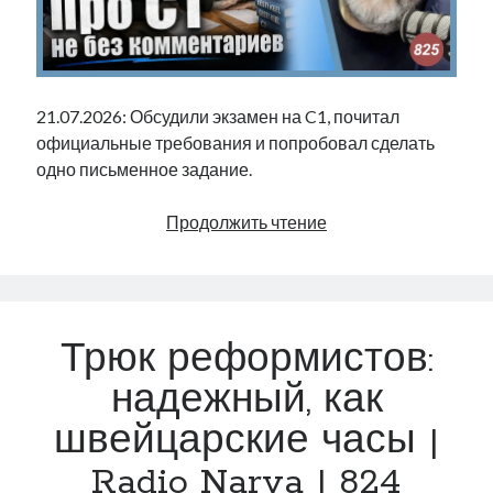
Фотографии
Экономика
Эстония и Россия
Юмор
21.07.2026: Обсудили экзамен на C1, почитал
официальные требования и попробовал сделать
одно письменное задание.
Метки
Про
Продолжить чтение
radio narva
takinada
андрус ансип
С1
не
видео
ансиппиада
война
безработица
без
выборы
высказывание
в поисках здравого смысла
комментариев
интервью
история
Трюк реформистов:
евросоюз
кабинетные истории
|
книга
нарва
Radio
кая каллас
маська
надежный, как
катри райк
Narva
образование
обучение эстонскому
нацменьшинства
швейцарские часы |
|
парламент
поводырь
парад клоунов
партия
памятники
825
подкаст
Radio Narva | 824
пресса
потеряны данные
программа