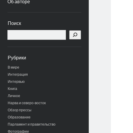
Об авторе
Боковая
Поиск
панель
Поиск
Рубрики
В мире
Интеграция
Интервью
Книга
Личное
Нарва и северо-восток
Обзор прессы
Образование
Парламент и правительство
Фотографии