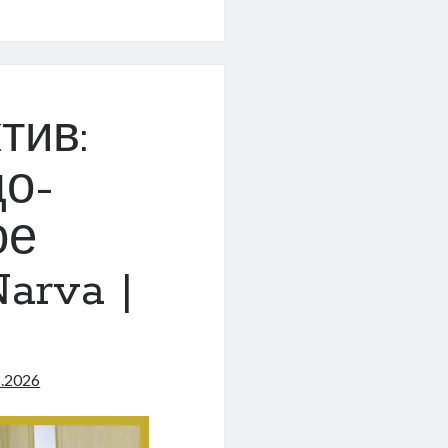
ых
ов)
тив:
до-
ое
arva |
5.2026