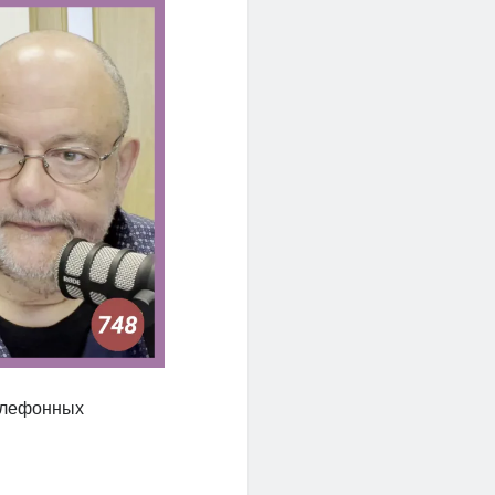
телефонных
t,