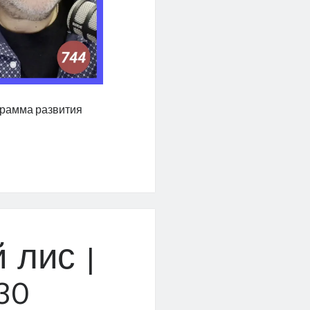
грамма развития
 лис |
30