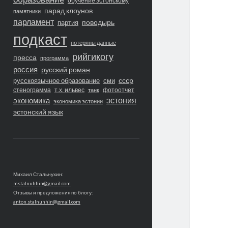
обучение эстонскому
парад клоунов
памятники
парламент
поводырь
партия
подкаст
потеряны данные
рийгикогу
пресса
программа
россия
русский роман
ссср
русскоязычное образование
сми
стенограмма
т.х. ильвес
фотоотчет
танк
экономика
эстония
экономика эстонии
эстонский язык
Михаил Стальнухин:
mstalnuhhin@gmail.com
Отзывы и предложения по блогу:
anton.stalnuhhin@gmail.com