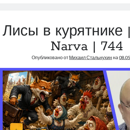
Тартуское
ссудо-
сберегате
общество
Лисы в курятнике |
|
Radio
Narva | 744
Narva
|
Опубликовано от
Михаил Стальнухин
на
08.0
747