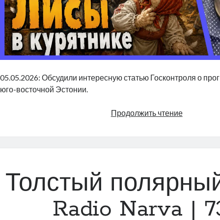
05.05.2026: Обсудили интересную статью Госконтроля о про
юго-восточной Эстонии.
Лисы
Продолжить чтение
в
курятнике
|
Radio
Narva
Толстый полярный
|
744
Radio Narva | 7