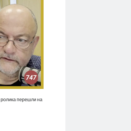
и ролика перешли на
й