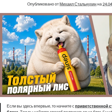
Опубликовано от
Михаил Стальнухин
на
24.0
Если вы здесь впервые, то начните с
приветственной с
блога
.
Там вы найдете способ подписаться на блог, Faceb