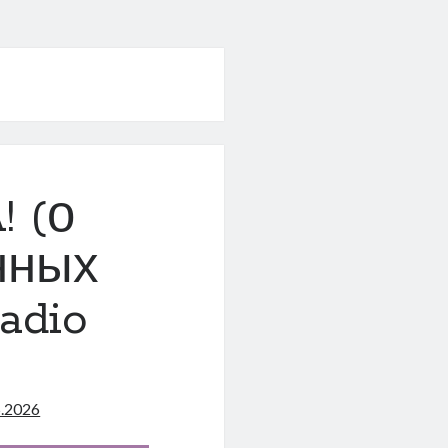
! (о
нных
adio
5.2026