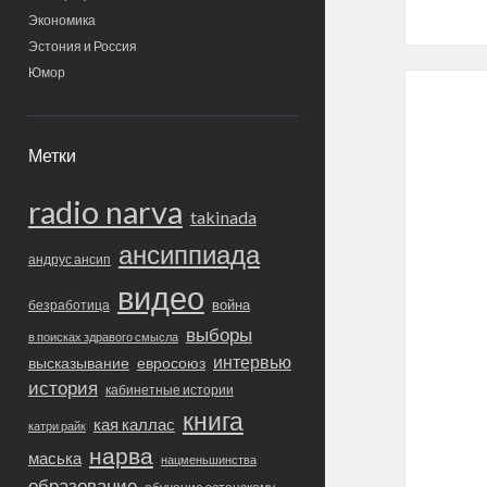
Экономика
Эстония и Россия
Юмор
Метки
radio narva
takinada
ансиппиада
андрус ансип
видео
война
безработица
выборы
в поисках здравого смысла
интервью
высказывание
евросоюз
история
кабинетные истории
книга
кая каллас
катри райк
нарва
маська
нацменьшинства
образование