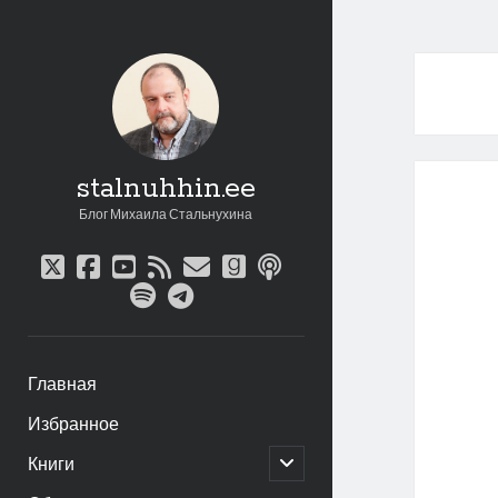
stalnuhhin.ee
Блог Михаила Стальнухина
twitter
facebook
youtube
rss
email
goodreads
podcast
spotify
telegram
Главная
Избранное
открыть
Книги
дочернее
меню