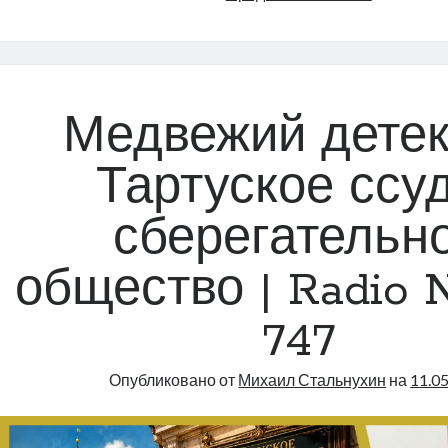
PPA!
(о
главаре
телефонн
мошенник
Медвежий детек
|
Radio
Тартуское ссу
Narva
|
сберегательн
748
общество | Radio N
747
Опубликовано от
Михаил Стальнухин
на
11.0