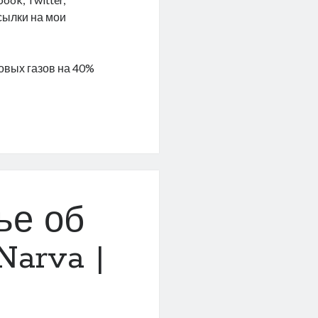
ссылки на мои
овых газов на 40%
ье об
Narva |