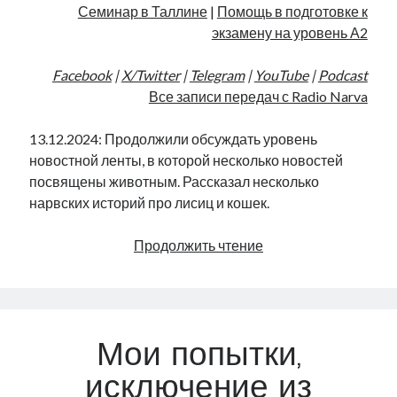
Семинар в Таллине
|
Помощь в подготовке к
экзамену на уровень А2
Facebook
|
X/Twitter
|
Telegram
|
YouTube
|
Podcast
Все записи передач с Radio Narva
13.12.2024: Продолжили обсуждать уровень
новостной ленты, в которой несколько новостей
посвящены животным. Рассказал несколько
нарвских историй про лисиц и кошек.
Животные
Продолжить чтение
новости
|
Radio
Narva
Мои попытки,
|
262
исключение из