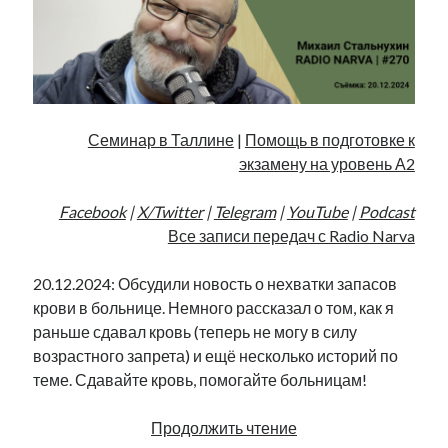
Семинар в Таллине
|
Помощь в подготовке к
экзамену на уровень А2
Facebook
|
X/Twitter
|
Telegram
|
YouTube
|
Podcast
Все записи передач с Radio Narva
20.12.2024: Обсудили новость о нехватки запасов
крови в больнице. Немного рассказал о том, как я
раньше сдавал кровь (теперь не могу в силу
возрастного запрета) и ещё несколько историй по
теме. Сдавайте кровь, помогайте больницам!
Мы
Продолжить чтение