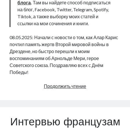
блога
.
Там вы найдете способ подписаться
на блог, Facebook, Twitter, Telegram, Spotify,
Tiktok, а также выборку моих статей и
ссылки на мои сочинения и книги.
08.05.2025: Начали с новости о том, как Алар Карис
почтил память жертв Второй мировой войны в
Дрездене, но быстро перешли к моим
воспоминаниям об Арнольде Мери, герое
Советского союза. Поздравляю всех с Днём
Победы!
День
Продолжить чтение
Победы
|
Radio
Narva
Интервью французам
|
380