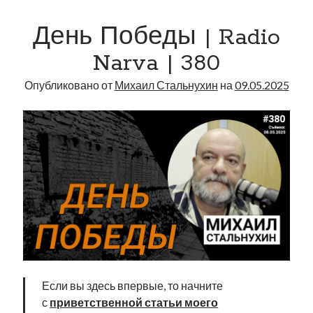
Radio
День Победы | Radio
Narva
|
Narva | 380
422
Опубликовано от
Михаил Стальнухин
на
09.05.2025
Если вы здесь впервые, то начните
с
приветственной статьи моего