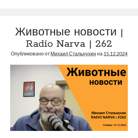
одной
крови
|
Radio
Животные новости |
Narva
|
Radio Narva | 262
270
Опубликовано от
Михаил Стальнухин
на
15.12.2024