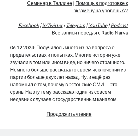
Семинар в Таллине
|
Помощь в подготовке к
экзамену на уровень А2
Facebook
|
X/Twitter
|
Telegram
|
YouTube
|
Podcast
Все записи передач с Radio Narva
06.12.2024: Получилось много из-за вопроса о
предательствах и попытках. Многие истории уже
звучали в том или ином виде, но ничего страшного.
Немного больше рассказал о своём исключении из
партии больше двух лет назад. Ну, и ещё раз
напомнил о том, почему в эстонские СМИ — это
срань. На эту тему рассказал один из совсем
недавних случаев с государственным каналом.
Мои
Продолжить чтение
попытки,
исключение
из