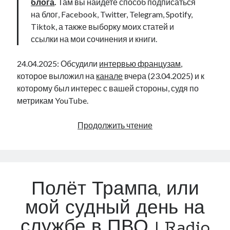
блога
.
Там вы найдете способ подписаться
на блог, Facebook, Twitter, Telegram, Spotify,
Tiktok, а также выборку моих статей и
ссылки на мои сочинения и книги.
24.04.2025: Обсудили
интервью французам
,
которое выложил на
канале
вчера (23.04.2025) и к
которому был интерес с вашей стороны, судя по
метрикам YouTube.
Интервью
Продолжить чтение
французам
(05.04.2025):
послесловие
|
Полёт Трампа, или
Radio
Narva
мой судный день на
|
службе в ПВО | Radio
365