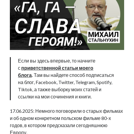
Фотографии
Экономика
Эстония и Россия
Юмор
Метки
Если вы здесь впервые, то начните
radio narva
takinada
андрус ансип
с
приветственной статьи моего
видео
блога
.
Там вы найдете способ подписаться
ансиппиада
война
безработица
на блог, Facebook, Twitter, Telegram, Spotify,
выборы
высказывание
в поисках здравого смысла
Tiktok, а также выборку моих статей и
интервью
история
евросоюз
кабинетные истории
ссылки на мои сочинения и книги.
книга
нарва
кая каллас
маська
катри райк
17.06.2025: Немного поговорили о старых фильмах
образование
обучение эстонскому
нацменьшинства
и об одном конкретном польском фильме 80-х
парламент
поводырь
парад клоунов
партия
памятники
годов, в котором предсказали сегодняшнюю
подкаст
пресса
Европу.
потеряны данные
программа