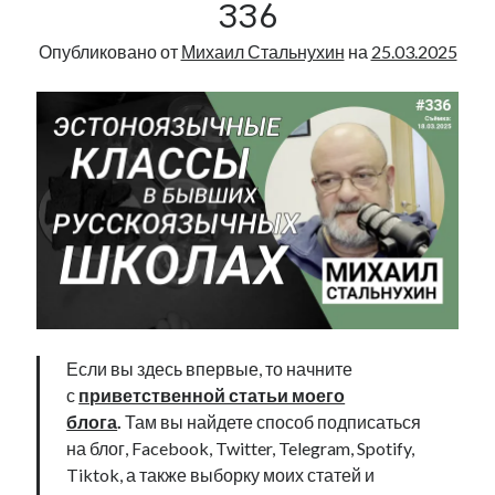
336
Radio
Narva
Опубликовано от
Михаил Стальнухин
на
25.03.2025
|
356
Если вы здесь впервые, то начните
с
приветственной статьи моего
блога
.
Там вы найдете способ подписаться
на блог, Facebook, Twitter, Telegram, Spotify,
Tiktok, а также выборку моих статей и