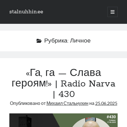
stalnuhhin.ee
отрыть
основн
Боковая
меню
Поиск
панель
Поиск
Рубрика:
Личное
Рубрики
В мире
«Га, га — Слава
Интеграция
героям!» | Radio Narva
Интервью
Книга
| 430
Личное
Опубликовано от
Михаил Стальнухин
на
25.06.2025
Нарва и северо-восток
Обзор прессы
Образование
Парламент и правительство