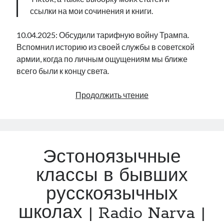
ссылки на мои сочинения и книги.
10.04.2025: Обсудили тарифную войну Трампа.
Вспомнил историю из своей службы в советской
армии, когда по личным ощущениям мы ближе
всего были к концу света.
Полёт
Продолжить чтение
Трампа,
или
мой
судный
Эстоноязычные
день
на
классы в бывших
службе
русскоязычных
в
ПВО
школах | Radio Narva |
|