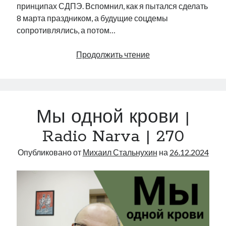
принципах СДПЭ. Вспомнил, как я пытался сделать
8 марта праздником, а будущие соцдемы
сопротивлялись, а потом…
8
Продолжить чтение
марта
и
принципы
СДПЭ
Мы одной крови |
|
Radio
Radio Narva | 270
Narva
|
Опубликовано от
Михаил Стальнухин
на
26.12.2024
325