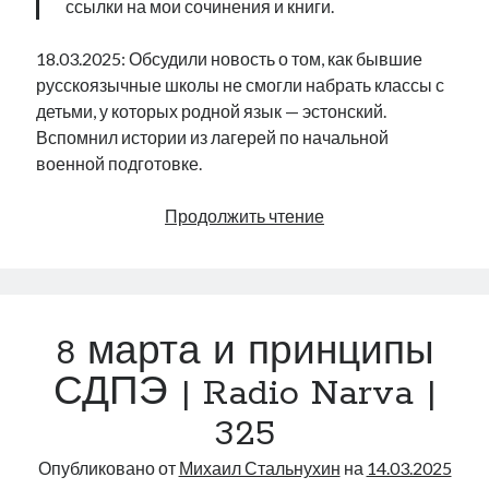
ссылки на мои сочинения и книги.
18.03.2025: Обсудили новость о том, как бывшие
русскоязычные школы не смогли набрать классы с
детьми, у которых родной язык — эстонский.
Вспомнил истории из лагерей по начальной
военной подготовке.
Эстоноязычные
Продолжить чтение
классы
в
бывших
русскоязычных
8 марта и принципы
школах
|
СДПЭ | Radio Narva |
Radio
325
Narva
|
Опубликовано от
Михаил Стальнухин
на
14.03.2025
336