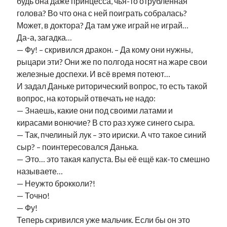
будь она даже принцесса, чья-то отрубленная
голова? Во что она с ней поиграть собралась?
Может, в доктора? Да там уже играй не играй…
Да-а, загадка…
— Фу! – скривился дракон. – Да кому они нужны,
рыцари эти? Они же по полгода носят на жаре свои
железные доспехи. И всё время потеют…
И задал Даньке риторический вопрос, то есть такой
вопрос, на который отвечать не надо:
— Знаешь, какие они под своими латами и
кирасами вонючие? В сто раз хуже синего сыра.
— Так, пчелиный лук – это ириски. А что такое синий
сыр? – поинтересовался Данька.
— Это… это такая капуста. Вы её ещё как-то смешно
называете…
— Неужто брокколи?!
— Точно!
— Фу!
Теперь скривился уже мальчик. Если бы он это