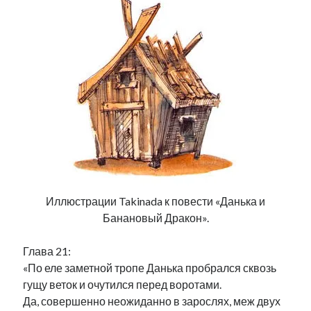
Иллюстрации Takinada к повести «Данька и
Банановый Дракон».
Глава 21:
«По еле заметной тропе Данька пробрался сквозь
гущу веток и очутился перед воротами.
Да, совершенно неожиданно в зарослях, меж двух