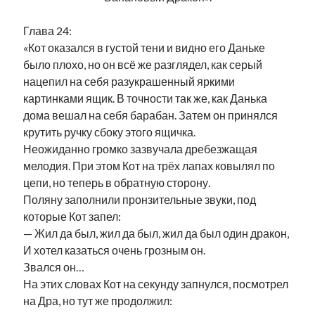
рийгикогу
россия
русский роман
Глава 24:
ссср
русскоязычное образование
сми
стенограмма
экономика
«Кот оказался в густой тени и видно его Даньке
т.х. ильвес
фотоотчет
танк
экономика эстонии
эстония
эстонский язык
было плохо, но он всё же разглядел, как серый
нацепил на себя разукрашенный яркими
картинками ящик. В точности так же, как Данька
дома вешал на себя барабан. Затем он принялся
крутить ручку сбоку этого ящичка.
Неожиданно громко зазвучала дребезжащая
Михаил Стальнухин:
мелодия. При этом Кот на трёх лапах ковылял по
mstalnuhhin@gmail.com
Отзывы и предложения по блогу:
цепи, но теперь в обратную сторону.
anton.stalnuhhin@gmail.com
Поляну заполнили пронзительные звуки, под
которые Кот запел:
— Жил да был, жил да был, жил да был один дракон,
И хотел казаться очень грозным он.
Звался он…
На этих словах Кот на секунду запнулся, посмотрел
на Дра, но тут же продолжил: