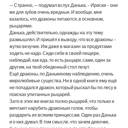
— Странно, — подумал вслух Данька. – Ириски – они
же для зубов очень вредные. И вообще, мне
казалось, что драконы питаются, в основном,
рыцарями.
Данька, действительно, однажды на эту тему
размышлял. И пришёл к выводу, что все драконы –
жутко везучие. Им даже в магазин за продуктами
ходить не надо. Сиди себе в своей пещере,
наблюдай, как еда, то есть рыцари, сами, один за
другим, на твой обеденный стол лезут.
Ещё драконы, по Данькиному наблюдению, очень
миролюбивые существа. Ни в одной книге ему ещё
не попадался дракон, который рыскал бы по лесу в
поисках упитанных рыцарей.
Зато в этих же книгах полно рыцарей, что только и
мечтают нарубить драконьих голов, чтобы
раздарить их всяким принцессам. Один раз Данька
и о них думал. В том смысле, что зачем девочке,