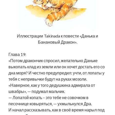
Иллюстрации Takinada к повести «Данька и
Банановый Дракон».
Глава 19:
«Потом дракончик спросил, желательно Даньке
выкопать клад из земли или он хочет достать его со
дна моря? И честно предупредил: учти, от лопаты у
тебя с непривычки будут на руках мозоли.
«Наверное, как у того дедушкина адмирала от
швабры», — подумал мальчик.
— Лопатой копать – это тебе не совочком в
песочнице ковыряться, — ухмыльнулся Дра.
И начал рассказывать, как в своё время нарыл под