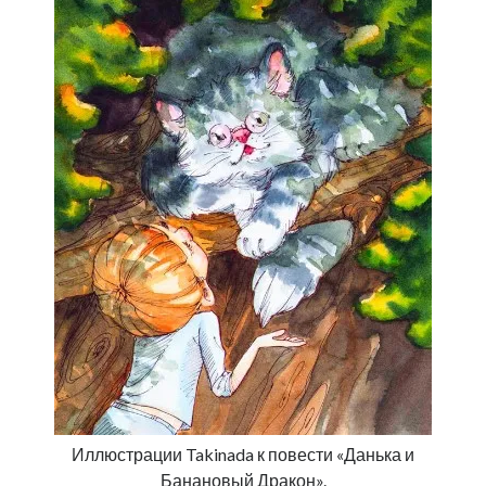
Иллюстрации Takinada к повести «Данька и
Банановый Дракон».