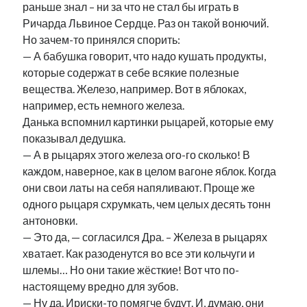
раньше знал – ни за что не стал бы играть в
Ричарда Львиное Сердце. Раз он такой вонючий.
Но зачем-то принялся спорить:
— А бабушка говорит, что надо кушать продукты,
которые содержат в себе всякие полезные
вещества. Железо, например. Вот в яблоках,
например, есть немного железа.
Данька вспомнил картинки рыцарей, которые ему
показывал дедушка.
— А в рыцарях этого железа ого-го сколько! В
каждом, наверное, как в целом вагоне яблок. Когда
они свои латы на себя напяливают. Проще же
одного рыцаря схрумкать, чем целых десять тонн
антоновки.
— Это да, — согласился Дра. – Железа в рыцарях
хватает. Как разоденутся во все эти кольчуги и
шлемы… Но они такие жёсткие! Вот что по-
настоящему вредно для зубов.
— Ну да. Ириски-то помягче будут. И, думаю, они