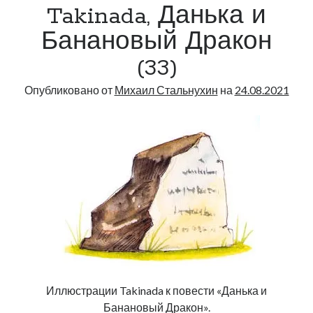
Takinada, Данька и
(34)
Банановый Дракон
(33)
Опубликовано от
Михаил Стальнухин
на
24.08.2021
Иллюстрации Takinada к повести «Данька и
Банановый Дракон».