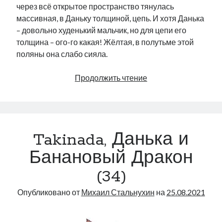
через всё открытое пространство тянулась
массивная, в Даньку толщиной, цепь. И хотя Данька
– довольно худенький мальчик, но для цепи его
толщина – ого-го какая! Жёлтая, в полутьме этой
поляны она слабо сияла.
Takinada,
Продолжить чтение
Данька
и
Банановый
Дракон
Takinada, Данька и
(35)
Банановый Дракон
(34)
Опубликовано от
Михаил Стальнухин
на
25.08.2021