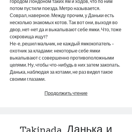
городом Лондоном таких ям и ходов, что по ним
потом пустили поезда. Метро называется.
Соврал, наверное. Между прочим, у Даньки есть
несколько знакомых котов. Так вот они, выходя во
двор, нет-нет да и выкапывают себе ямки. Что, тоже
сокровища ищут?
Не-е, решил мальчик, не каждый ямкокопатель –
охотник за кладами: некоторые себе ямки
выкапывают с совершенно противоположными
целями. Ну, чтобы что-нибудь в них затем закопать.
Данька, наблюдая за котами, не раз видел такое
своими глазами.
Takinada,
Продолжить чтение
Данька
и
Банановый
Дракон
Takinada, Данька и
(32)