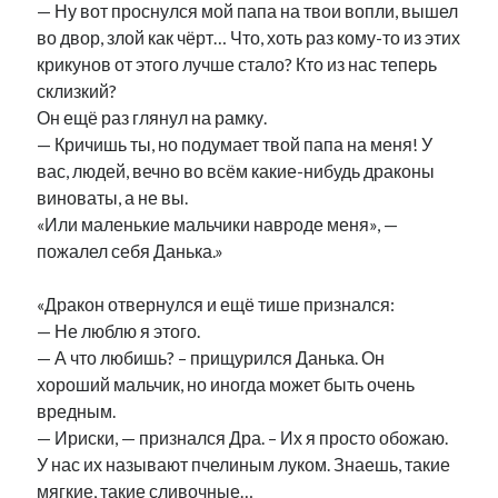
— Ну вот проснулся мой папа на твои вопли, вышел
во двор, злой как чёрт… Что, хоть раз кому-то из этих
крикунов от этого лучше стало? Кто из нас теперь
склизкий?
Он ещё раз глянул на рамку.
— Кричишь ты, но подумает твой папа на меня! У
вас, людей, вечно во всём какие-нибудь драконы
виноваты, а не вы.
«Или маленькие мальчики навроде меня», —
пожалел себя Данька.»
«Дракон отвернулся и ещё тише признался:
— Не люблю я этого.
— А что любишь? – прищурился Данька. Он
хороший мальчик, но иногда может быть очень
вредным.
— Ириски, — признался Дра. – Их я просто обожаю.
У нас их называют пчелиным луком. Знаешь, такие
мягкие, такие сливочные…