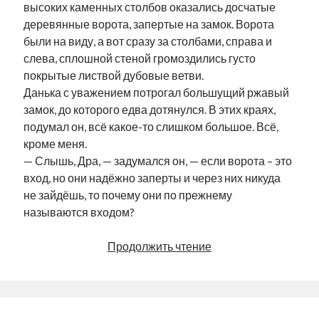
высоких каменных столбов оказались досчатые
деревянные ворота, запертые на замок. Ворота
были на виду, а вот сразу за столбами, справа и
слева, сплошной стеной громоздились густо
покрытые листвой дубовые ветви.
Данька с уважением потрогал большущий ржавый
замок, до которого едва дотянулся. В этих краях,
подумал он, всё какое-то слишком большое. Всё,
кроме меня.
— Слышь, Дра, — задумался он, — если ворота – это
вход, но они надёжно заперты и через них никуда
не зайдёшь, то почему они по прежнему
называются входом?
Takinada,
Продолжить чтение
Данька
и
Банановый
Дракон