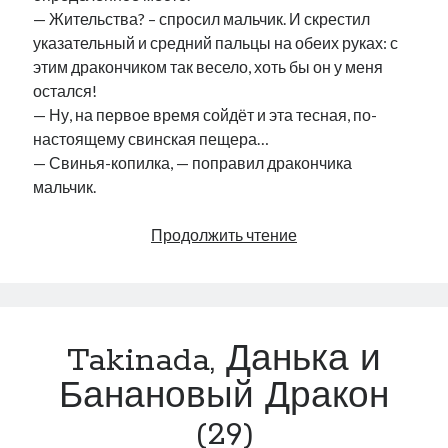
— Жительства? – спросил мальчик. И скрестил
указательный и средний пальцы на обеих руках: с
этим дракончиком так весело, хоть бы он у меня
остался!
— Ну, на первое время сойдёт и эта тесная, по-
настоящему свинская пещера…
— Свинья-копилка, — поправил дракончика
мальчик.
Takinada,
Продолжить чтение
Данька
и
Банановый
Дракон
Takinada, Данька и
(30)
Банановый Дракон
(29)