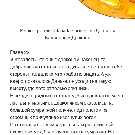
Иллюстрации Takinada к повести «Данька и
Банановый Дракон».
Глава 22:
«Оказалось, что они с драконом наконец-то
добрались до ствола этого дуба, и тянется он в обе
стороны так далеко, что краёв не видать. А уж
вверх, показалось Даньке, он уходил на такую
высоту, где летают только спутники.
Ещё здесь, рядом со стволом, было довольно мало
листвы, и мальчик с дракончиком оказались на
большой сумрачной поляне, под пологом из
огромных причудливо изогнутых веток.
На стволе и на сучьях здесь и там рос длинный
пушистый мох, было очень тихо и сумрачно. Но