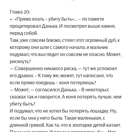
Глава 20:
«- «Прямо ехать – убиту быть»… – по памяти
процитировал Данька. И посмотрел выше камня,
перед собой.
Там, уже совсем близко, стоял этот огромный дуб, к
которому они шли с самого начала, и мальчик
подумал, что выглядит он совсем не опасно. Может,
рискнуть?
— Совершенно никакого риска, — тут же успокоил
его дракон. – К тому же, может, тут написано, что
если прямо поедешь – коня потеряешь?
— Может, — согласился Данька. – В некоторых
сказках так и говорится. А коня потерять лучше, чем
убиту быть?
И подумал, что не хотел бы потерять лошадку. Ну,
если бы она у него была. Такая маленькая, с
длинной гривой. Как та, что в зоопарке детей катает.
Пони называется. И вот она потерялась бы… Нет,