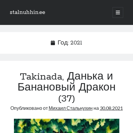
stalnuhhin.ee
отрыть
основн
Боковая
меню
Поиск
панель
Поиск
Год:
2021
Рубрики
В мире
Takinada, Данька и
Интеграция
Банановый Дракон
Интервью
Книга
(37)
Личное
Опубликовано от
Михаил Стальнухин
на
30.08.2021
Нарва и северо-восток
Обзор прессы
Образование
Парламент и правительство