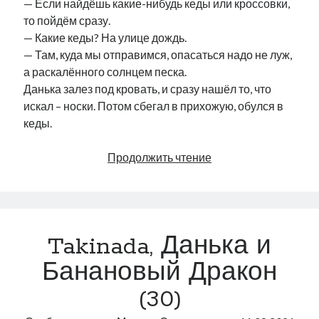
— Если найдёшь какие-нибудь кеды или кроссовки,
то пойдём сразу.
— Какие кеды? На улице дождь.
— Там, куда мы отправимся, опасаться надо не луж,
а раскалённого солнцем песка.
Данька залез под кровать, и сразу нашёл то, что
искал – носки. Потом сбегал в прихожую, обулся в
кеды.
Takinada,
Продолжить чтение
Данька
и
Банановый
Дракон
Takinada, Данька и
(31)
Банановый Дракон
(30)