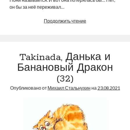
он бы за неё переживал…
Takinada,
Продолжить чтение
Данька
и
Банановый
Дракон
Takinada, Данька и
(33)
Банановый Дракон
(32)
Опубликовано от
Михаил Стальнухин
на
23.08.2021