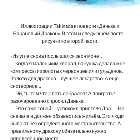
Иллюстрации Takinada к повести «Данька и
Банановый Дракон». В этом и следующем посте –
рисунки ко второй части.
«Из угла снова послышался звон монет.
— Когда я маленьким хворал, бабушка делала мне
компрессы из золотых червонцев или гульденов.
Золото для дракона – лучшее лекарство. А ещё
снотворное…
— Эй, ты там что, спать собрался? А поиграть? –
разочарованно спросил Данька.
— Это само собой! – успокоил приятеля Дра. — Но
сначала я должен обзавестись жильём. Это люди
бывают без определённого места жительства. А
правильному дракону обязательно нужно
определённое место.