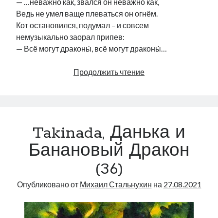
— …неважно как, звался он неважно как,
Ведь не умел ваще плеваться он огнём.
Кот остановился, подумал – и совсем
немузыкально заорал припев:
— Всё могут драконы́, всё могут драконы́…
Takinada,
Продолжить чтение
Данька
и
Банановый
Дракон
Takinada, Данька и
(37)
Банановый Дракон
(36)
Опубликовано от
Михаил Стальнухин
на
27.08.2021