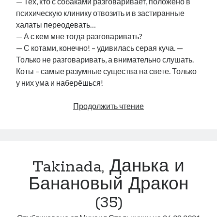
— Тех, кто с собаками разговаривает, положено в
психическую клинику отвозить и в застиранные
халаты переодевать…
— А с кем мне тогда разговаривать?
— С котами, конечно! – удивилась серая куча. —
Только не разговаривать, а внимательно слушать.
Коты – самые разумные существа на свете. Только
у них ума и наберёшься!
Takinada,
Продолжить чтение
Данька
и
Банановый
Дракон
Takinada, Данька и
(36)
Банановый Дракон
(35)