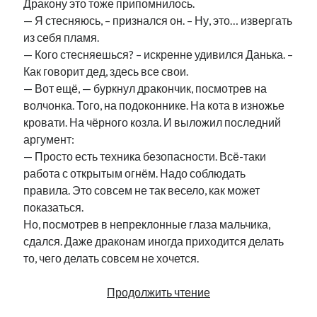
Дракону это тоже припомнилось.
— Я стесняюсь, – признался он. – Ну, это… извергать
из себя пламя.
— Кого стесняешься? – искренне удивился Данька. –
Как говорит дед, здесь все свои.
— Вот ещё, — буркнул дракончик, посмотрев на
волчонка. Того, на подоконнике. На кота в изножье
кровати. На чёрного козла. И выложил последний
аргумент:
— Просто есть техника безопасности. Всё-таки
работа с открытым огнём. Надо соблюдать
правила. Это совсем не так весело, как может
показаться.
Но, посмотрев в непреклонные глаза мальчика,
сдался. Даже драконам иногда приходится делать
то, чего делать совсем не хочется.
Takinada,
Продолжить чтение
Данька