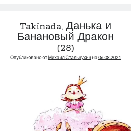
и
Банановый
Дракон
Takinada, Данька и
(29)
Банановый Дракон
(28)
Опубликовано от
Михаил Стальнухин
на
06.08.2021