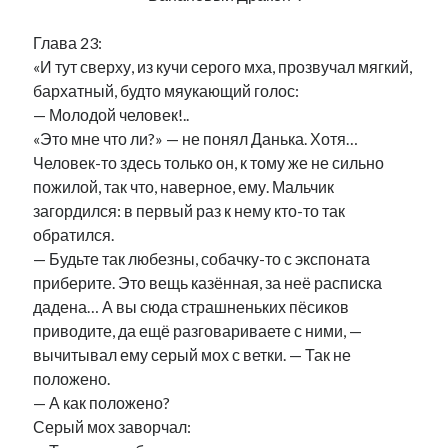
Глава 23:
«И тут сверху, из кучи серого мха, прозвучал мягкий,
бархатный, будто мяукающий голос:
— Молодой человек!..
«Это мне что ли?» — не понял Данька. Хотя…
Человек-то здесь только он, к тому же не сильно
пожилой, так что, наверное, ему. Мальчик
загордился: в первый раз к нему кто-то так
обратился.
— Будьте так любезны, собачку-то с экспоната
приберите. Это вещь казённая, за неё расписка
дадена… А вы сюда страшненьких пёсиков
приводите, да ещё разговариваете с ними, —
вычитывал ему серый мох с ветки. — Так не
положено.
— А как положено?
Серый мох заворчал: