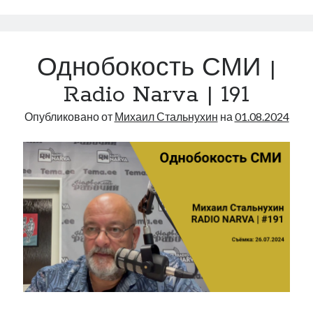
в
соц.опросе
|
Однобокость СМИ |
Radio
Narva
Radio Narva | 191
|
192
Опубликовано от
Михаил Стальнухин
на
01.08.2024