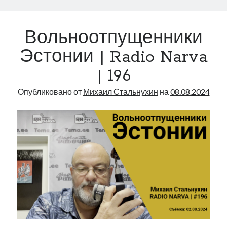
на
примере
Вольноотпущенники
бюджетов
Эстонии
Эстонии | Radio Narva
|
| 196
Radio
Narva
Опубликовано от
Михаил Стальнухин
на
08.08.2024
|
197