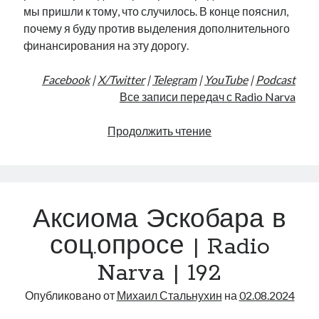
мы пришли к тому, что случилось. В конце пояснил,
почему я буду против выделения дополнительного
финансирования на эту дорогу.
Facebook
|
X/Twitter
|
Telegram
|
YouTube
|
Podcast
Все записи передач с Radio Narva
Нарвский
Продолжить чтение
потоп
|
Radio
Narva
Аксиома Эскобара в
|
193
соц.опросе | Radio
Narva | 192
Опубликовано от
Михаил Стальнухин
на
02.08.2024