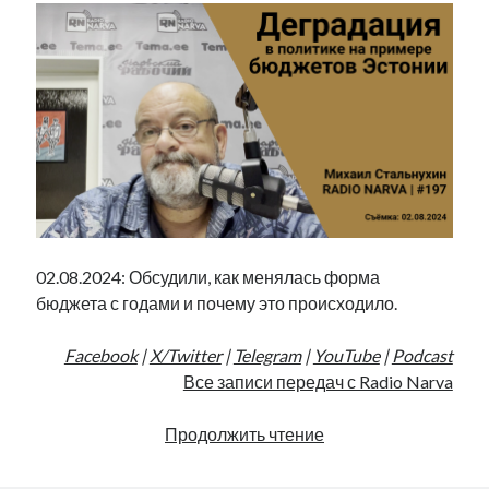
02.08.2024: Обсудили, как менялась форма
бюджета с годами и почему это происходило.
Facebook
|
X/Twitter
|
Telegram
|
YouTube
|
Podcast
Все записи передач с Radio Narva
Деградация
Продолжить чтение
в
политике