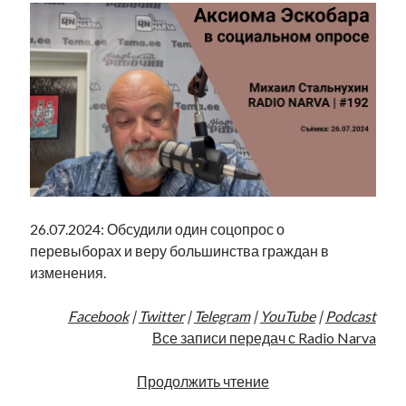
26.07.2024: Обсудили один соцопрос о
перевыборах и веру большинства граждан в
изменения.
Facebook
|
Twitter
|
Telegram
|
YouTube
|
Podcast
Все записи передач с Radio Narva
Аксиома
Продолжить чтение
Эскобара