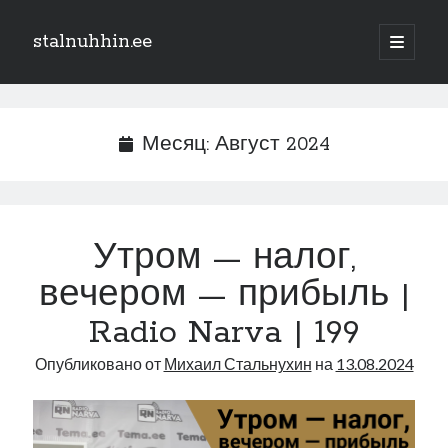
stalnuhhin.ee
отрыть
основн
Боковая
меню
Поиск
панель
Поиск
Месяц:
Август 2024
Рубрики
В мире
Утром — налог,
Интеграция
вечером — прибыль |
Интервью
Книга
Radio Narva | 199
Личное
Опубликовано от
Михаил Стальнухин
на
13.08.2024
Нарва и северо-восток
Обзор прессы
Образование
Парламент и правительство