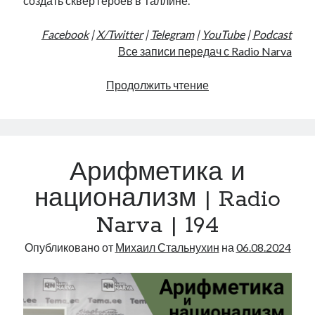
создать сквер героев в Таллине.
Facebook
|
X/Twitter
|
Telegram
|
YouTube
|
Podcast
Все записи передач с Radio Narva
Сквер
Продолжить чтение
героев
Эстонии
|
Radio
Арифметика и
Narva
|
национализм | Radio
195
Narva | 194
Опубликовано от
Михаил Стальнухин
на
06.08.2024