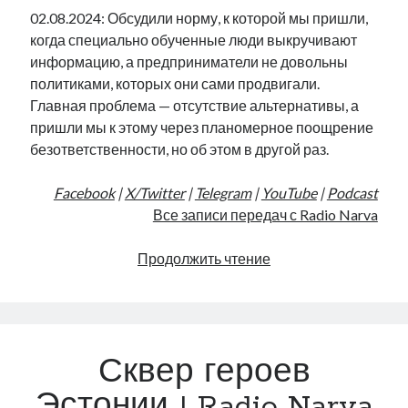
02.08.2024: Обсудили норму, к которой мы пришли,
когда специально обученные люди выкручивают
информацию, а предприниматели не довольны
политиками, которых они сами продвигали.
Главная проблема — отсутствие альтернативы, а
пришли мы к этому через планомерное поощрение
безответственности, но об этом в другой раз.
Facebook
|
X/Twitter
|
Telegram
|
YouTube
|
Podcast
Все записи передач с Radio Narva
Вольноотпущенник
Продолжить чтение
Эстонии
|
Radio
Narva
Сквер героев
|
196
Эстонии | Radio Narva