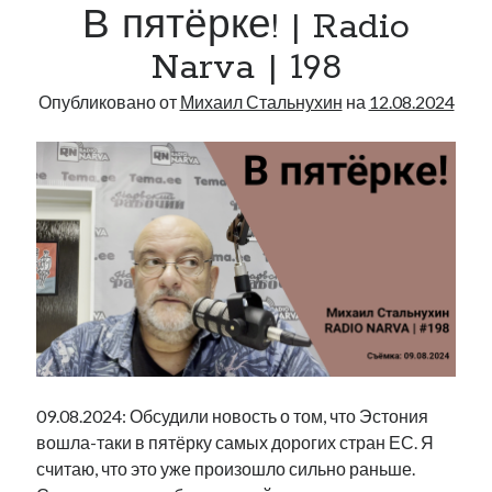
В пятёрке! | Radio
прибыль
рийгикогу
россия
русский роман
|
ссср
русскоязычное образование
сми
стенограмма
Narva | 198
экономика
Radio
т.х. ильвес
фотоотчет
танк
экономика эстонии
эстония
эстонский язык
Narva
Опубликовано от
Михаил Стальнухин
на
12.08.2024
|
199
Михаил Стальнухин:
mstalnuhhin@gmail.com
Отзывы и предложения по блогу:
anton.stalnuhhin@gmail.com
09.08.2024: Обсудили новость о том, что Эстония
вошла-таки в пятёрку самых дорогих стран ЕС. Я
считаю, что это уже произошло сильно раньше.