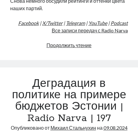
Снова немного обсудили рейтинги и оттенки цвета
наших партий.
Facebook
|
X/Twitter
|
Telegram
|
YouTube
|
Podcast
Все записи передач с Radio Narva
В
Продолжить чтение
пятёрке!
|
Radio
Narva
Деградация в
|
198
политике на примере
бюджетов Эстонии |
Radio Narva | 197
Опубликовано от
Михаил Стальнухин
на
09.08.2024