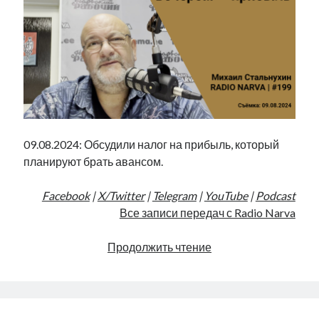
Фотографии
Экономика
Эстония и Россия
Юмор
Метки
09.08.2024: Обсудили налог на прибыль, который
radio narva
takinada
андрус ансип
планируют брать авансом.
видео
ансиппиада
война
безработица
Facebook
|
X/Twitter
|
Telegram
|
YouTube
|
Podcast
выборы
высказывание
в поисках здравого смысла
Все записи передач с Radio Narva
интервью
история
евросоюз
кабинетные истории
книга
нарва
Утром
Продолжить чтение
кая каллас
маська
катри райк
—
образование
обучение эстонскому
нацменьшинства
налог,
парламент
поводырь
парад клоунов
партия
памятники
вечером
подкаст
пресса
—
потеряны данные
программа