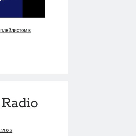
,
плейлистом в
ые
на
 Radio
1.2023