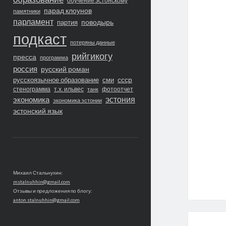
обучение эстонскому
парад клоунов
памятники
парламент
поводырь
партия
подкаст
потеряны данные
рийгикогу
пресса
программа
россия
русский роман
ссср
русскоязычное образование
сми
стенограмма
т.х. ильвес
фотоотчет
танк
экономика
эстония
экономика эстонии
эстонский язык
Михаил Стальнухин:
mstalnuhhin@gmail.com
Отзывы и предложения по блогу:
anton.stalnuhhin@gmail.com