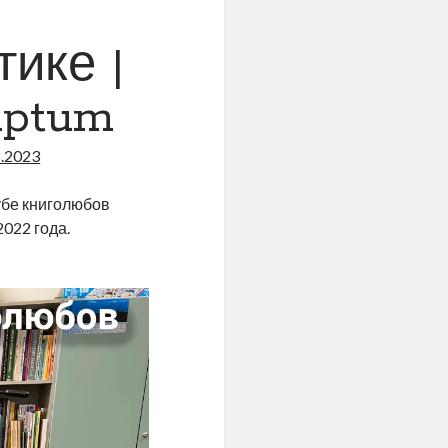
тике |
riptum
1.2023
убе книголюбов
2022 года.