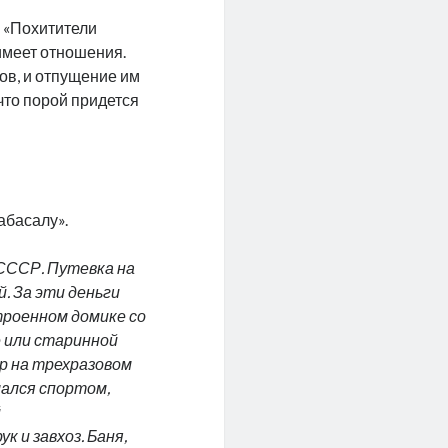
 «Похитители
имеет отношения.
ов, и отпущение им
что порой придется
абасалу».
 СССР. Путевка на
й. За эти деньги
строенном домике со
е или старинной
р на трехразовом
мался спортом,
й
 и завхоз. Баня,