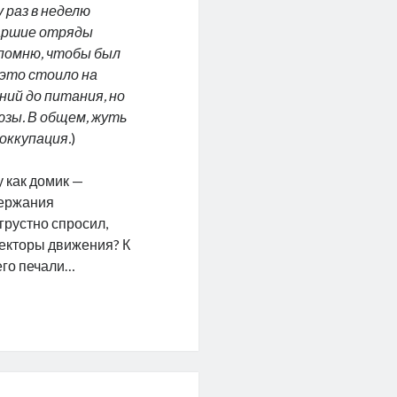
у раз в неделю
таршие отряды
 помню, чтобы был
 это стоило на
ний до питания, но
юзы. В общем, жуть
оккупация.
)
у как домик —
держания
грустно спросил,
пекторы движения? К
его печали…
ли
дов