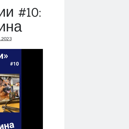
и #10:
ина
1.2023