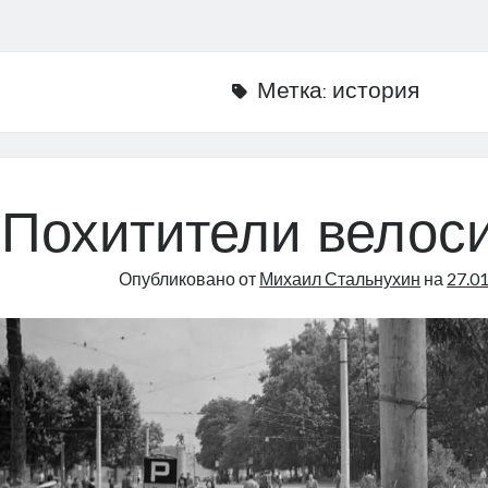
Метка:
история
Похитители велос
Опубликовано от
Михаил Стальнухин
на
27.0