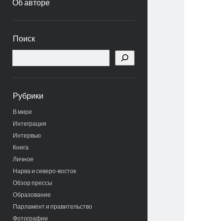
Об авторе
Боковая
Поиск
панель
Поиск
Рубрики
В мире
Интеграция
Интервью
Книга
Личное
Нарва и северо-восток
Обзор прессы
Образование
Парламент и правительство
Фотографии