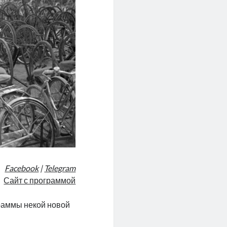
Facebook
|
Telegram
Сайт с программой
раммы некой новой