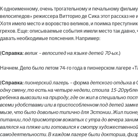
К одноименному, очень трогательному и печальному фильму
велосипедов» режиссера Витторио де Сика этот рассказ не 
Хотя имело место и воровство великов, и поимка преступник
грехов. Еще: описываемые события имели место так давно, 
давать необходимые пояснения. Например:
(
Справка:
велик – велосипед на языке детей 70-ых.
)
Начнем. Дело было летом 74-го года в пионерском лагере «Т
(
Справка:
пионерский лагерь – форма детского отдыха в
одну смену, то есть на четыре недели, стоила 15-20 рубле
ребенка вывозили на природу, где он жил в специально по
всеми удобствами или в приспособленном под детей замк
мызе, что было довольно типично для Эстонии. Жил пионе
питании, под присмотром вожатых с утра до вечера зани
валялся на пляже или готовился к смотру художественно
самодеятельности. В каждом лагере были докторша, физрук