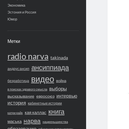
Экономика
Эстония и Россия
Юмор
Метки
radio narva
takinada
ансиппиада
андрус ансип
видео
война
безработица
выборы
в поисках здравого смысла
интервью
высказывание
евросоюз
история
кабинетные истории
книга
кая каллас
катри райк
нарва
маська
нацменьшинства
образование