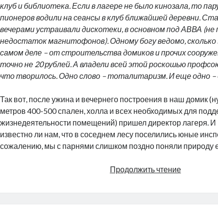
клуб и библиотека. Если в лагере не было кинозала, то пар
пионеров водили на сеансы в клуб ближайшей деревни. С
вечерами устраивали дискотеки, в основном под АВВА (не
недостаток магнитофонов). Одному богу ведомо, сколько
самом деле – от строительства домиков и прочих сооруже
точно не 20 рублей. А владели всей этой роскошью профсо
что творилось. Одно слово – тоталитаризм. И еще одно – 
Так вот, после ужина и вечернего построения в наш домик (н
метров 400-500 спален, холла и всех необходимых для под
жизнедеятельности помещений) пришел директор лагеря. И 
известно ли нам, что в соседнем лесу поселились юные инс
сожалению, мы с парнями слишком поздно поняли природу 
Похитите
Продолжить чтение
велосипе