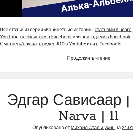
Все статьи из серии «Кабинетные истории»
статьями в блоге
YouTube
,
плейлистом в Facebook
или
эпизодами в Facebook
.
Смотреть/слушать видео #10 в
Youtube
или в
Facebook
:
Кабинетн
Продолжить чтение
истории
#10:
Алька-
Альбелли
Эдгар Сависаар |
Narva | 11
Опубликовано от
Михаил Стальнухин
на
21.0