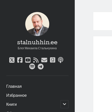
stalnuhhin.ee
Блог Михаила Стальнухина
twitter
facebook
youtube
rss
email
goodreads
podcast
spotify
telegram
Главная
Избранное
открыть
Книги
дочернее
меню