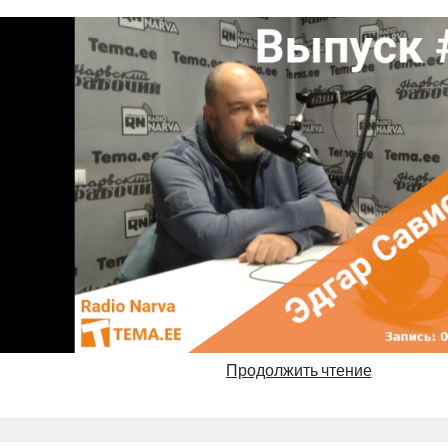
Эдгар
Продолжить чтение
Сависаар 
Radio
Narva