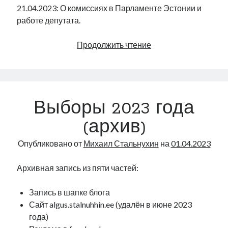
21.04.2023: О комиссиях в Парламенте Эстонии и
работе депутата.
Комиссии
Продолжить чтение
Парламента
Эстонии
|
Radio
Выборы 2023 года
Narva
|
(архив)
32
Опубликовано от
Михаил Стальнухин
на
01.04.2023
Архивная запись из пяти частей:
Запись в шапке блога
Сайт algus.stalnuhhin.ee (удалён в июне 2023
года)