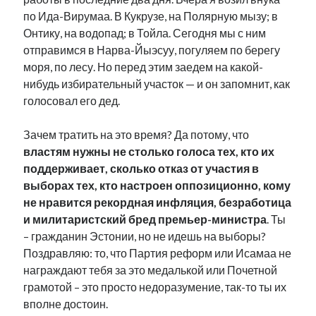
по Ида-Вирумаа. В Кукрузе, на Полярную мызу; в
Онтику, на водопад; в Тойла. Сегодня мы с ним
отправимся в Нарва-Йыэсуу, погуляем по берегу
моря, по лесу. Но перед этим заедем на какой-
нибудь избирательный участок — и он запомнит, как
голосовал его дед.
Зачем тратить на это время? Да потому, что
властям нужны не столько голоса тех, кто их
поддерживает, сколько отказ от участия в
выборах тех, кто настроен оппозиционно, кому
не нравится рекордная инфляция, безработица
и милитаристский бред премьер-министра
. Ты
– гражданин Эстонии, но не идешь на выборы?
Поздравляю: то, что Партия реформ или Исамаа не
награждают тебя за это медалькой или Почетной
грамотой – это просто недоразумение, так-то ты их
вполне достоин.