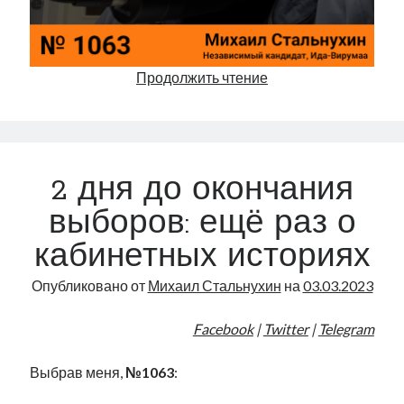
1
Продолжить чтение
день
до
окончания
выборов:
2 дня до окончания
ещё
раз
выборов: ещё раз о
о
кабинетных историях
цикле
передач
Опубликовано от
Михаил Стальнухин
на
03.03.2023
на
RADIO
Facebook
|
Twitter
|
Telegram
NARVA
Выбрав меня,
№1063
: