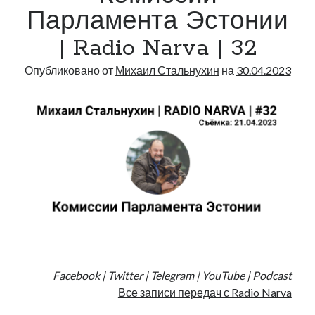
Radio
рийгикогу
Парламента Эстонии
россия
русский роман
Narva
ссср
русскоязычное образование
сми
стенограмма
| Radio Narva | 32
|
экономика
т.х. ильвес
фотоотчет
танк
экономика эстонии
34
эстония
эстонский язык
Опубликовано от
Михаил Стальнухин
на
30.04.2023
Михаил Стальнухин:
mstalnuhhin@gmail.com
Отзывы и предложения по блогу:
anton.stalnuhhin@gmail.com
Facebook
|
Twitter
|
Telegram
|
YouTube
|
Podcast
Все записи передач с Radio Narva