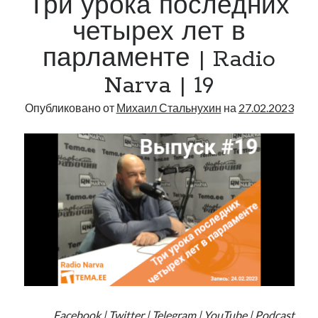
Три урока последних
ещё
раз
четырех лет в
о
парламенте | Radio
стенограммах
и
Narva | 19
выступлениях
Опубликовано от
Михаил Стальнухин
на
27.02.2023
Facebook
|
Twitter
|
Telegram
|
YouTube
|
Podcast