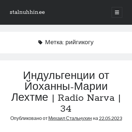
stalnuhhin.ee
отрыть
основн
Боковая
меню
Поиск
панель
Поиск
Метка:
рийгикогу
Рубрики
В мире
Индульгенции от
Интеграция
Йоханны-Марии
Интервью
Книга
Лехтме | Radio Narva |
Личное
34
Нарва и северо-восток
Обзор прессы
Опубликовано от
Михаил Стальнухин
на
22.05.2023
Образование
Парламент и правительство