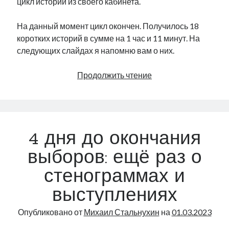
цикл историй из своего кабинета.
На данный момент цикл окончен. Получилось 18
коротких историй в сумме на 1 час и 11 минут. На
следующих слайдах я напомню вам о них.
2
Продолжить чтение
дня
до
окончания
выборов:
4 дня до окончания
ещё
раз
выборов: ещё раз о
о
стенограммах и
кабинетных
историях
выступлениях
Опубликовано от
Михаил Стальнухин
на
01.03.2023