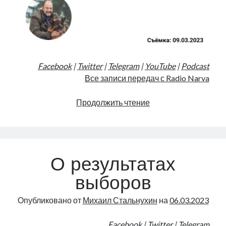
Facebook
|
Twitter
|
Telegram
|
YouTube
|
Podcast
Все записи передач с Radio Narva
О
Продолжить чтение
выборах
и
Нарве
|
О результатах
Radio
Narva
выборов
|
22
Опубликовано от
Михаил Стальнухин
на
06.03.2023
Facebook
|
Twitter
|
Telegram