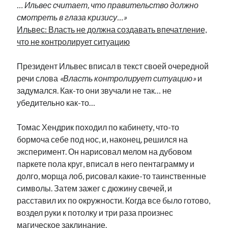
… Ильвес считает, что правительство должно
Фотографии
смотреть в глаза кризису…»
Экономика
Ильвес: Власть не должна создавать впечатление,
Эстония и Россия
что не контролирует ситуацию
Юмор
Президент Ильвес вписал в текст своей очередной
речи слова
«Власть контролирует ситуацию»
и
Метки
задумался. Как-то они звучали не так… не
убедительно как-то…
radio narva
takinada
андрус ансип
видео
Томас Хендрик походил по кабинету, что-то
ансиппиада
война
безработица
бормоча себе под нос, и, наконец, решился на
выборы
высказывание
в поисках здравого смысла
эксперимент. Он нарисовал мелом на дубовом
интервью
история
евросоюз
кабинетные истории
паркете пола круг, вписал в него пентаграмму и
книга
нарва
долго, морща лоб, рисовал какие-то таинственные
кая каллас
маська
катри райк
символы. Затем зажег с дюжину свечей, и
образование
обучение эстонскому
нацменьшинства
расставил их по окружности. Когда все было готово,
парламент
поводырь
парад клоунов
партия
памятники
воздел руки к потолку и три раза произнес
подкаст
пресса
магическое заклинание.
потеряны данные
программа