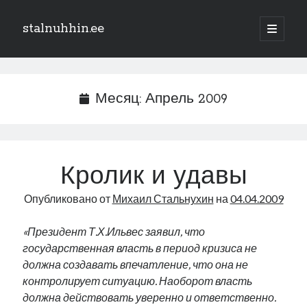
stalnuhhin.ee
отрыть
основн
Боковая
меню
Поиск
панель
Поиск
Месяц:
Апрель 2009
Рубрики
В мире
Кролик и удавы
Интеграция
Опубликовано от
Михаил Стальнухин
на
04.04.2009
Интервью
Книга
«Президент Т.Х.Ильвес заявил, что
Личное
государственная власть в период кризиса не
Нарва и северо-восток
должна создавать впечатление, что она не
Обзор прессы
контролирует ситуацию. Наоборот власть
Образование
должна действовать уверенно и ответственно.
Парламент и правительство