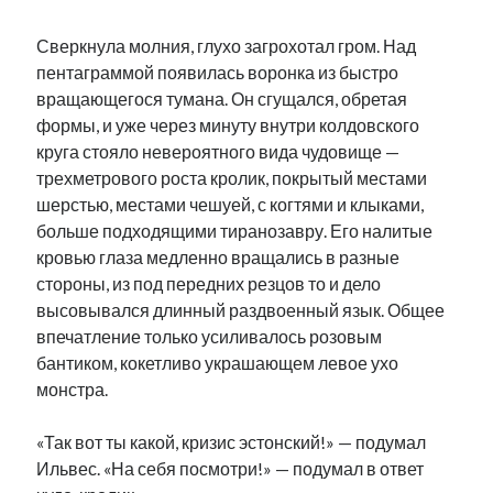
рийгикогу
россия
русский роман
Сверкнула молния, глухо загрохотал гром. Над
ссср
русскоязычное образование
сми
стенограмма
экономика
пентаграммой появилась воронка из быстро
т.х. ильвес
фотоотчет
танк
экономика эстонии
эстония
эстонский язык
вращающегося тумана. Он сгущался, обретая
формы, и уже через минуту внутри колдовского
круга стояло невероятного вида чудовище —
трехметрового роста кролик, покрытый местами
шерстью, местами чешуей, с когтями и клыками,
больше подходящими тиранозавру. Его налитые
Михаил Стальнухин:
кровью глаза медленно вращались в разные
mstalnuhhin@gmail.com
стороны, из под передних резцов то и дело
Отзывы и предложения по блогу:
anton.stalnuhhin@gmail.com
высовывался длинный раздвоенный язык. Общее
впечатление только усиливалось розовым
бантиком, кокетливо украшающем левое ухо
монстра.
«Так вот ты какой, кризис эстонский!» — подумал
Ильвес. «На себя посмотри!» — подумал в ответ