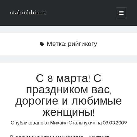
stalnuhhin.ee
отрыть
основн
Боковая
меню
Поиск
панель
Поиск
Метка:
рийгикогу
Рубрики
В мире
С 8 марта! С
Интеграция
праздником вас,
Интервью
Книга
дорогие и любимые
Личное
женщины!
Нарва и северо-восток
Обзор прессы
Опубликовано от
Михаил Стальнухин
на
08.03.2009
Образование
Парламент и правительство