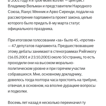
В 2001 году я и трое моих коллег — центрист
Фотографии
Владимир Вельман и представители Народного
Экономика
Союза, Яанус Мянник и Арво Сиренди, подали на
Эстония и Россия
рассмотрение парламента проект закона, целью
Юмор
которого было придать 8-му марта статус
официального праздника.
Метки
При итоговом голосовании «за» было 45, «против»
— 47 депутатов парламента. Предшествовавшие
radio narva
этому дебаты занимают в стенограммах Рийгикогу
takinada
андрус ансип
(16.05.2001 и 23.10.2001) около 50 страниц, то есть
видео
ансиппиада
проходили они на высоком морально-
война
безработица
политическом уровне и при горячем участии
выборы
высказывание
в поисках здравого смысла
собравшихся. Мне, основному докладчику,
интервью
история
евросоюз
кабинетные истории
довелось тогда полтора часа простоять на трибуне,
книга
нарва
кая каллас
маська
катри райк
отвечая, в основном, на вполне дурацкие вопросы
образование
обучение эстонскому
нацменьшинства
и подколки.
парламент
поводырь
парад клоунов
партия
памятники
подкаст
Восемь лет назад я несколько переиначил ту
пресса
потеряны данные
программа