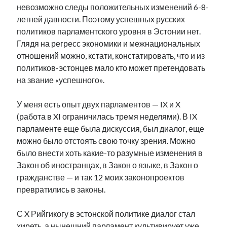
невозможно следы положительных изменений 6-8-
летней давности. Поэтому успешных русских
политиков парламентского уровня в Эстонии нет.
Глядя на регресс экономики и межнациональных
отношений можно, кстати, констатировать, что и из
политиков-эстонцев мало кто может претендовать
на звание «успешного».
У меня есть опыт двух парламентов — IX и X
(работа в XI ограничилась тремя неделями). В IX
парламенте еще была дискуссия, был диалог, еще
можно было отстоять свою точку зрения. Можно
было внести хоть какие-то разумные изменения в
Закон об иностранцах, в Закон о языке, в Закон о
гражданстве — и так 12 моих законопроектов
превратились в законы.
С X Рийгикогу в эстонской политике диалог стал
хиреть, а нынешний парламент культивирует уже