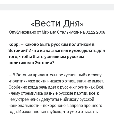
марта!
С
праздником
«Вести Дня»
вас,
дорогие
Опубликовано от
Михаил Стальнухин
на
02.12.2008
и
любимые
Корр: — Каково быть русским политиком в
женщины!
Эстонии? И что на ваш взгляд нужно делать для
того, чтобы быть успешным русским
политиком в Эстонии?
— В Эстонии прилагательное «успешный» к слову
«политик» уже почти никакого отношения не имеет.
Особенно когда речь идет о русских политиках. Всё,
к чему стремились разные русские партии, всё, к
чему стремились депутаты Рийгикогу русской
национальности – похоронено в апреле прошлого
года. И закопано так глубоко, что уже и отыскать