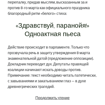
перепалку, придав мыслям, высказанным за и
рийгикогу
россия
русский роман
против 8-го марта как официального праздника
ссср
русскоязычное образование
сми
стенограмма
благородный ритм «белого» стиха:
экономика
т.х. ильвес
фотоотчет
танк
экономика эстонии
эстония
эстонский язык
«Здравствуй, паранойя!»
Одноактная пьеса
Действие происходит в парламенте. Только что
Михаил Стальнухин:
прозвучала речь в защиту утверждения 8 марта
mstalnuhhin@gmail.com
знаменательной датой (предложение оппозиции).
Отзывы и предложения по блогу:
Докладчик переводит дух. Депутаты правящей
anton.stalnuhhin@gmail.com
коалиции начинают искать доводы против.
Примечание: текст необходимо читать патетически,
с завываниями и закатыванием глаз — в духе
древнегреческих трагедий.
С
Продолжить чтение
8