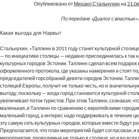
Опубликовано от
Михаил Стальнухин
на
21.0
По передаче «Диалог с властью»
Какая выгода для Нарвы?
Стальнухин: «Таллинн в 2011 году станет культурной столиц
— по инициативе столицы — недавно присоединилась к так 
культурных городов Эстонии. Таллинн сделал всем подарок 
оформленного протокола, где указаны намерения и стоят п
председателей горсобраний девяти городов Эстонии. Таллин
столицей Европы, получит не только честь, но и значитель
выгоду, поскольку — когда город становится культурной стол
увеличивает поток туристов. При этом Таллинн, сознавая, чт
маленькая, и Таллинн по сравнению с европейскими города
маленький город, а интерес надо поддерживать в течение це
эту самую сеть культурных городов, которые вместе будут раб
Предполагается, что план мероприятий будет согласован, и в
мероприятия, проводимые не только в столице, но и во всех г