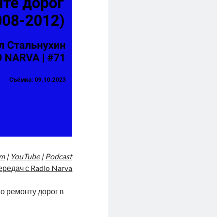
am
|
YouTube
|
Podcast
ередач с Radio Narva
о ремонту дорог в