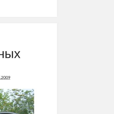
ль
ных
1.2009