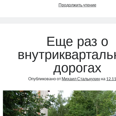
Госконтро
Продолжить чтение
о
ремонте
дорог
(2008-
2012)
Еще раз о
|
Radio
внутрикварталь
Narva
|
дорогах
71
Опубликовано от
Михаил Стальнухин
на
12.1