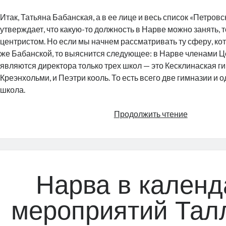
Итак, Татьяна Бабанская, а в ее лице и весь список «Петров
утверждает, что какую-то должность в Нарве можно занять, 
центристом. Но если мы начнем рассматривать ту сферу, кот
же Бабанской, то выяснится следующее: в Нарве членами Ц
являются директора только трех школ — это Кесклинаская г
Креэнхольми, и Пеэтри кооль. То есть всего две гимназии и 
школа.
Доверие,
Продолжить чтение
дороги
и
молодеж
парламен
Нарва в календ
мероприятий Тал