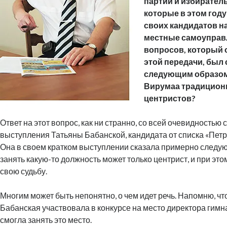
партий и избирател
которые в этом год
своих кандидатов н
местные самоуправл
вопросов, который 
этой передачи, бы
следующим образом
Вирумаа традицион
центристов?
Ответ на этот вопрос, как ни странно, со всей очевидностью 
выступления Татьяны Бабанской, кандидата от списка «Пет
Она в своем кратком выступлении сказала примерно следу
занять какую-то должность может только центрист, и при эт
свою судьбу.
Многим может быть непонятно, о чем идет речь. Напомню, чт
Бабанская участвовала в конкурсе на место директора гимн
смогла занять это место.