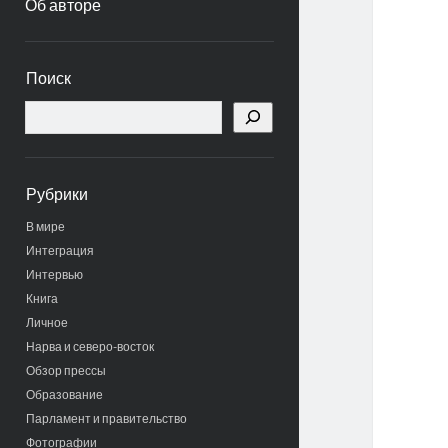
Об авторе
Боковая
Поиск
панель
Поиск
Рубрики
В мире
Интеграция
Интервью
Книга
Личное
Нарва и северо-восток
Обзор прессы
Образование
Парламент и правительство
Фотографии