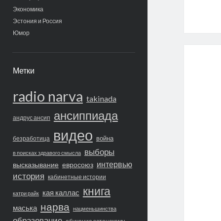
Экономика
Эстония и Россия
Юмор
Метки
radio narva
takinada
ансиппиада
андрус ансип
видео
война
безработица
выборы
в поисках здравого смысла
интервью
высказывание
евросоюз
история
кабинетные истории
книга
кая каллас
катри райк
нарва
маська
нацменьшинства
образование