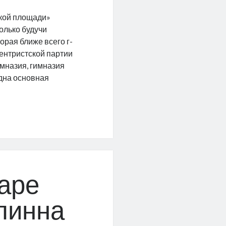
ской площади»
только будучи
орая ближе всего г-
ентристской партии
имназия, гимназия
одна основная
ный
т
аре
линна