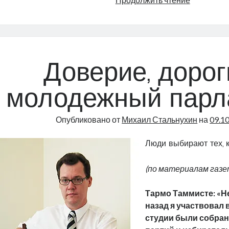
раз
о
внутрикв
дорогах
Доверие, дорог
молодежный парл
Опубликовано от
Михаил Стальнухин
на
09.1
Люди выбирают тех, 
(по материалам газе
Тармо Таммисте: «Н
назад я участвовал в
студии были собра