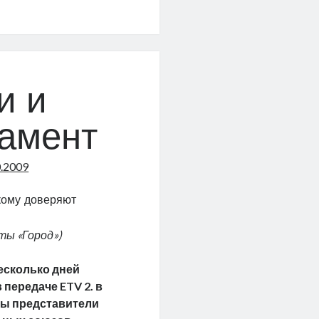
артальных
и и
амент
0.2009
кому доверяют
ты «Город»)
есколько дней
 передаче ETV 2. в
ны представители