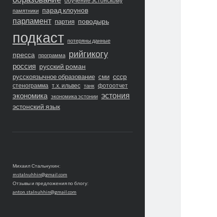
обучение эстонскому
парад клоунов
памятники
парламент
поводырь
партия
подкаст
потеряны данные
рийгикогу
пресса
программа
россия
русский роман
ссср
русскоязычное образование
сми
стенограмма
т.х. ильвес
фотоотчет
танк
экономика
эстония
экономика эстонии
эстонский язык
Михаил Стальнухин:
mstalnuhhin@gmail.com
Отзывы и предложения по блогу:
anton.stalnuhhin@gmail.com