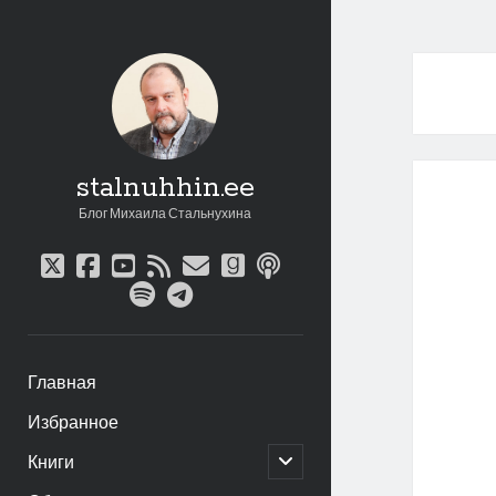
stalnuhhin.ee
Блог Михаила Стальнухина
twitter
facebook
youtube
rss
email
goodreads
podcast
spotify
telegram
Главная
Избранное
открыть
Книги
дочернее
меню