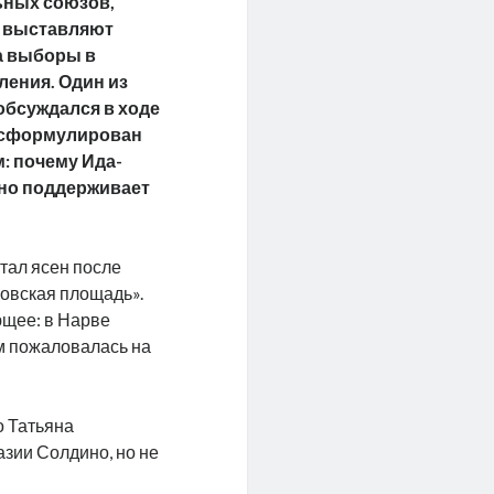
ьных союзов,
у выставляют
а выборы в
ения. Один из
обсуждался в ходе
л сформулирован
: почему Ида-
но поддерживает
стал ясен после
ровская площадь».
ющее: в Нарве
ом пожаловалась на
о Татьяна
азии Солдино, но не