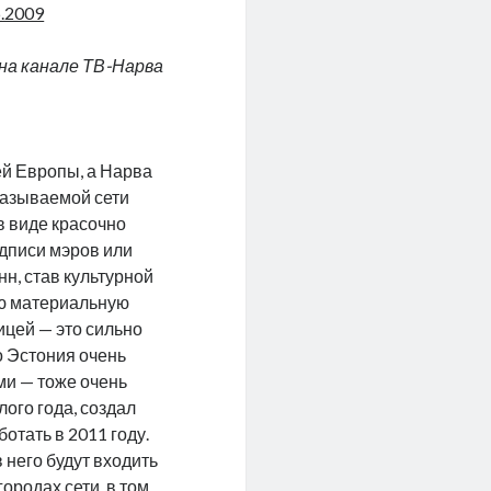
6.2009
 на канале ТВ-Нарва
ей Европы, а Нарва
называемой сети
в виде красочно
одписи мэров или
н, став культурной
ную материальную
ицей — это сильно
о Эстония очень
ми — тоже очень
лого года, создал
отать в 2011 году.
 него будут входить
ородах сети, в том