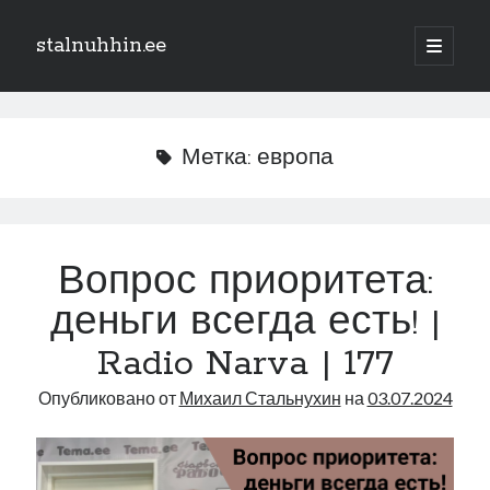
stalnuhhin.ee
отрыть
основн
Боковая
меню
Поиск
панель
Поиск
Метка:
европа
Рубрики
В мире
Вопрос приоритета:
Интеграция
деньги всегда есть! |
Интервью
Книга
Radio Narva | 177
Личное
Опубликовано от
Михаил Стальнухин
на
03.07.2024
Нарва и северо-восток
Обзор прессы
Образование
Парламент и правительство