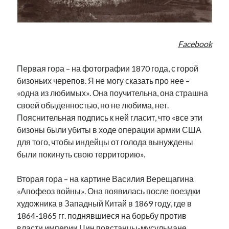
Facebook
Первая гора – на фотографии 1870 года, с горой
бизоньих черепов. Я не могу сказать про нее –
«одна из любимых». Она поучительна, она страшна
своей обыденностью, но не любима, нет.
Пояснительная подпись к ней гласит, что «все эти
бизоны были убиты в ходе операции армии США
для того, чтобы индейцы от голода вынуждены
были покинуть свою территорию».
Вторая гора – на картине Василия Верещагина
«Апофеоз войны». Она появилась после поездки
художника в Западный Китай в 1869 году, где в
1864-1865 гг. поднявшиеся на борьбу против
власти империи Цин повстанцы-мусульмане