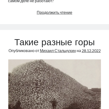
самом деле не работают?
Много
Продолжить чтение
не-
новостей
и
одна
Такие разные горы
настоящая
новость
Опубликовано от
Михаил Стальнухин
на
28.12.2022