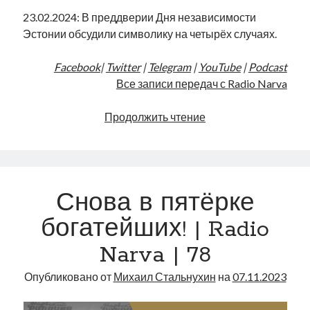
23.02.2024: В преддверии Дня независимости
Эстонии обсудили символику на четырёх случаях.
Facebook
|
Twitter
|
Telegram
|
YouTube
|
Podcast
Все записи передач с Radio Narva
Флаг
Продолжить чтение
в
пепельнице
и
Европа
Снова в пятёрке
в
мусорке
богатейших! | Radio
|
Narva | 78
Radio
Narva
Опубликовано от
Михаил Стальнухин
на
07.11.2023
|
118