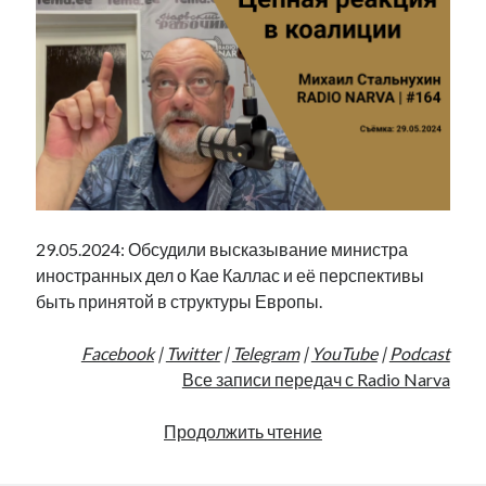
29.05.2024: Обсудили высказывание министра
иностранных дел о Кае Каллас и её перспективы
быть принятой в структуры Европы.
Facebook
|
Twitter
|
Telegram
|
YouTube
|
Podcast
Все записи передач с Radio Narva
Цепная
Продолжить чтение
реакция
в