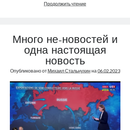
Общая
Продолжить чтение
налоговая
система
Евросоюза?
|
Много не-новостей и
Radio
Narva
одна настоящая
|
новость
46
Опубликовано от
Михаил Стальнухин
на
06.02.2023