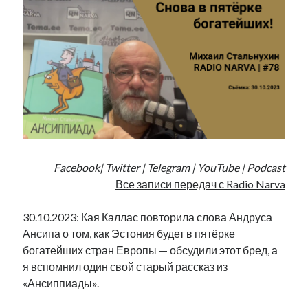
Facebook
|
Twitter
|
Telegram
|
YouTube
|
Podcast
Все записи передач с Radio Narva
30.10.2023: Кая Каллас повторила слова Андруса
Ансипа о том, как Эстония будет в пятёрке
богатейших стран Европы — обсудили этот бред, а
я вспомнил один свой старый рассказ из
«Ансиппиады».