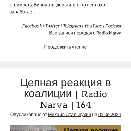
стоимость. Виноваты деньги, кто-то неплохо
заработает.
Facebook
|
Twitter
|
Telegram
|
YouTube
|
Podcast
Все записи передач с Radio Narva
Цена
Продолжить чтение
проекта
«Rail
Baltica»
|
Цепная реакция в
Radio
Narva
коалиции | Radio
|
Narva | 164
170
Опубликовано от
Михаил Стальнухин
на
05.06.2024