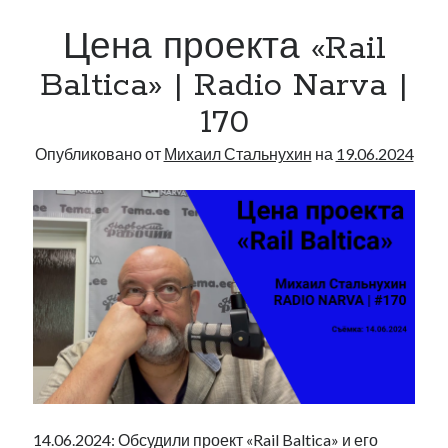
есть!
рийгикогу
россия
русский роман
Цена проекта «Rail
|
ссср
русскоязычное образование
сми
стенограмма
экономика
Radio
т.х. ильвес
фотоотчет
танк
экономика эстонии
Baltica» | Radio Narva |
эстония
эстонский язык
Narva
170
|
177
Опубликовано от
Михаил Стальнухин
на
19.06.2024
Михаил Стальнухин:
mstalnuhhin@gmail.com
Отзывы и предложения по блогу:
anton.stalnuhhin@gmail.com
14.06.2024: Обсудили проект «Rail Baltica» и его