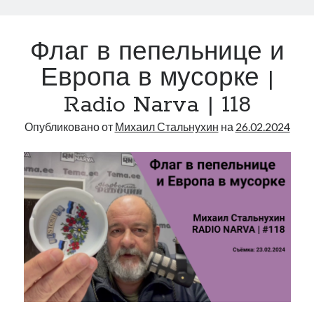
коалиции
|
Флаг в пепельнице и
Radio
Narva
Европа в мусорке |
|
Radio Narva | 118
164
Опубликовано от
Михаил Стальнухин
на
26.02.2024