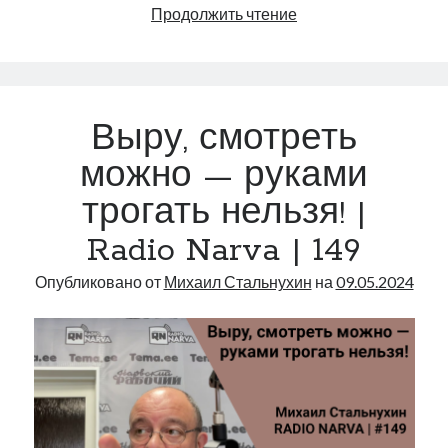
Сеть
Продолжить чтение
кризисных
магазинов
|
Radio
Выру, смотреть
Narva
|
можно — руками
163
трогать нельзя! |
Radio Narva | 149
Опубликовано от
Михаил Стальнухин
на
09.05.2024