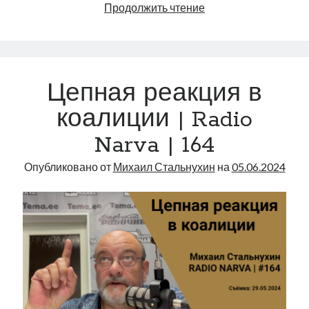
1,6
Продолжить чтение
млрд
евро
на
оборону
Цепная реакция в
|
Radio
коалиции | Radio
Narva
Narva | 164
|
171
Опубликовано от
Михаил Стальнухин
на
05.06.2024