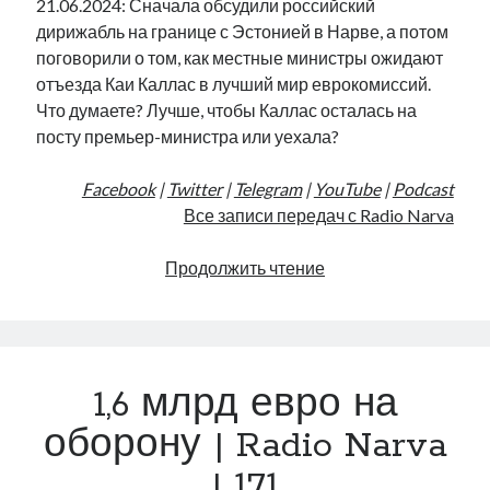
21.06.2024: Сначала обсудили российский
дирижабль на границе с Эстонией в Нарве, а потом
поговорили о том, как местные министры ожидают
отъезда Каи Каллас в лучший мир еврокомиссий.
Что думаете? Лучше, чтобы Каллас осталась на
посту премьер-министра или уехала?
Facebook
|
Twitter
|
Telegram
|
YouTube
|
Podcast
Все записи передач с Radio Narva
Дирижабль,
Продолжить чтение
нарвский
КПП
и
европейская
1,6 млрд евро на
суматоха
|
оборону | Radio Narva
Radio
| 171
Narva