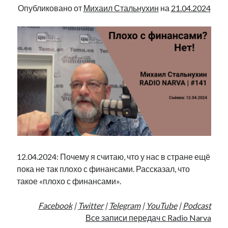
Radio
Опубликовано от
Михаил Стальнухин
на
21.04.2024
Narva
|
149
12.04.2024: Почему я считаю, что у нас в стране ещё
пока не так плохо с финансами. Рассказал, что
такое «плохо с финансами».
Facebook
|
Twitter
|
Telegram
|
YouTube
|
Podcast
Все записи передач с Radio Narva