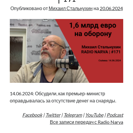
|
Опубликовано от
Михаил Стальнухин
на
20.06.2024
174
14.06.2024: Обсудили, как премьер-министр
оправдывалась за отсутствие денег на снаряды.
Facebook
|
Twitter
|
Telegram
|
YouTube
|
Podcast
Все записи передач с Radio Narva