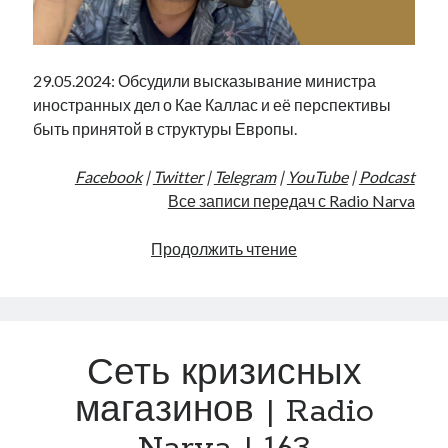
29.05.2024: Обсудили высказывание министра
иностранных дел о Кае Каллас и её перспективы
быть принятой в структуры Европы.
Facebook
|
Twitter
|
Telegram
|
YouTube
|
Podcast
Все записи передач с Radio Narva
Цепная
Продолжить чтение
реакция
в
коалиции
|
Сеть кризисных
Radio
Narva
магазинов | Radio
|
164