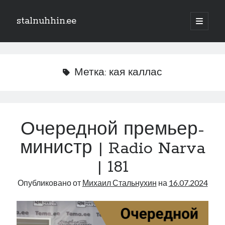
stalnuhhin.ee
отрыть
основн
Боковая
меню
Поиск
панель
Поиск
Метка:
кая каллас
Рубрики
В мире
Очередной премьер-
Интеграция
министр | Radio Narva
Интервью
Книга
| 181
Личное
Опубликовано от
Михаил Стальнухин
на
16.07.2024
Нарва и северо-восток
Обзор прессы
Образование
Парламент и правительство