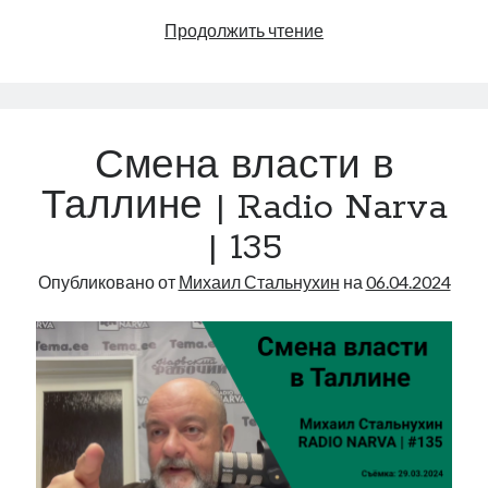
Плохо
Продолжить чтение
с
финансами?
Нет!
|
Смена власти в
Radio
Narva
Таллине | Radio Narva
|
| 135
141
Опубликовано от
Михаил Стальнухин
на
06.04.2024