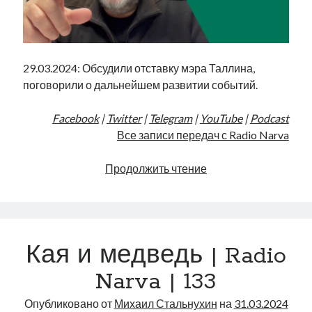
29.03.2024: Обсудили отставку мэра Таллина,
поговорили о дальнейшем развитии событий.
Facebook
|
Twitter
|
Telegram
|
YouTube
|
Podcast
Все записи передач с Radio Narva
Смена
Продолжить чтение
власти
в
Таллине
|
Кая и медведь | Radio
Radio
Narva
Narva | 133
|
135
Опубликовано от
Михаил Стальнухин
на
31.03.2024