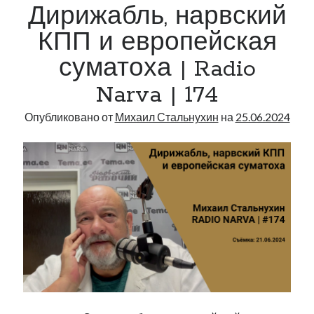
Дирижабль, нарвский
Narva
рийгикогу
россия
русский роман
|
ссср
русскоязычное образование
сми
стенограмма
КПП и европейская
экономика
181
т.х. ильвес
фотоотчет
танк
экономика эстонии
эстония
суматоха | Radio
эстонский язык
Narva | 174
Опубликовано от
Михаил Стальнухин
на
25.06.2024
Михаил Стальнухин:
mstalnuhhin@gmail.com
Отзывы и предложения по блогу:
anton.stalnuhhin@gmail.com