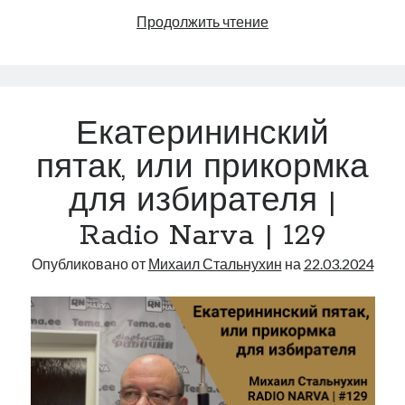
Кая
Продолжить чтение
и
медведь
|
Radio
Екатерининский
Narva
|
пятак, или прикормка
133
для избирателя |
Radio Narva | 129
Опубликовано от
Михаил Стальнухин
на
22.03.2024