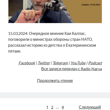
15.03.2024: Очередное мнение Каи Каллас,
поговорили о министрах обороны стран НАТО,
рассказал историю из детства о Екатерининском
пятаке.
Facebook
|
Twitter
|
Telegram
|
YouTube
|
Podcast
Все записи передач с Radio Narva
Екатерининский
Продолжить чтение
пятак,
или
прикормка
для
Пагинация
1
2
…
4
Следующий
избирателя