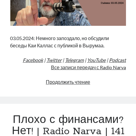
03.05.2024: Немного запоздало, но обсудили
беседы Каи Каллас с публикой в Вырумаа.
Facebook
|
Twitter
|
Telegram
|
YouTube
|
Podcast
Все записи передач с Radio Narva
Выру,
Продолжить чтение
смотреть
можно
—
руками
Плохо с финансами?
трогать
нельзя!
Нет! | Radio Narva | 141
|