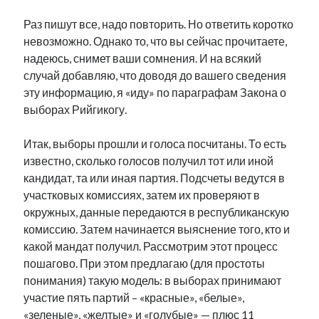
рийгикогу
россия
русский роман
Раз пишут все, надо повторить. Но ответить коротко
ссср
русскоязычное образование
сми
стенограмма
невозможно. Однако то, что вы сейчас прочитаете,
экономика
т.х. ильвес
фотоотчет
танк
экономика эстонии
надеюсь, снимет ваши сомнения. И на всякий
эстония
эстонский язык
случай добавляю, что доводя до вашего сведения
эту информацию, я «иду» по параграфам Закона о
выборах Рийгикогу.
Итак, выборы прошли и голоса посчитаны. То есть
Михаил Стальнухин:
известно, сколько голосов получил тот или иной
mstalnuhhin@gmail.com
кандидат, та или иная партия. Подсчеты ведутся в
Отзывы и предложения по блогу:
anton.stalnuhhin@gmail.com
участковых комиссиях, затем их проверяют в
окружных, данные передаются в республиканскую
комиссию. Затем начинается выяснение того, кто и
какой мандат получил. Рассмотрим этот процесс
пошагово. При этом предлагаю (для простоты
понимания) такую модель: в выборах принимают
участие пять партий – «красные», «белые»,
«зеленые», «желтые» и «голубые» — плюс 11