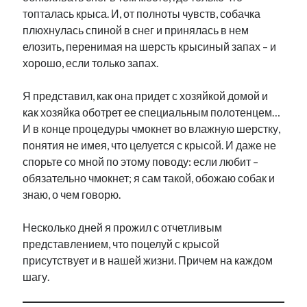
топталась крыса. И, от полноты чувств, собачка
плюхнулась спиной в снег и принялась в нем
елозить, перенимая на шерсть крысиный запах – и
хорошо, если только запах.
Я представил, как она придет с хозяйкой домой и
как хозяйка оботрет ее специальным полотенцем…
И в конце процедуры чмокнет во влажную шерстку,
понятия не имея, что целуется с крысой. И даже не
спорьте со мной по этому поводу: если любит –
обязательно чмокнет; я сам такой, обожаю собак и
знаю, о чем говорю.
Несколько дней я прожил с отчетливым
представлением, что поцелуй с крысой
присутствует и в нашей жизни. Причем на каждом
шагу.