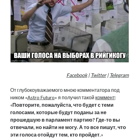
Фотографии
Экономика
Эстония и Россия
Юмор
Метки
radio narva
takinada
андрус ансип
Facebook
|
Twitter
|
Telegram
видео
ансиппиада
война
безработица
От глубокоуважаемого мною комментатора под
выборы
высказывание
в поисках здравого смысла
ником «
Astro Futuro
» я получил такой
коммент
:
интервью
история
евросоюз
кабинетные истории
«
Повторите, пожалуйста, что будет с теми
книга
нарва
кая каллас
маська
катри райк
голосами, которые будут поданы за не
образование
обучение эстонскому
нацменьшинства
прошедшую в парламент партию? Где-то вы
парламент
поводырь
парад клоунов
партия
памятники
отвечали, но найти не могу. А то все пишут, что
подкаст
эти голоса отойдут тем, кто пройдет.
»
пресса
потеряны данные
программа