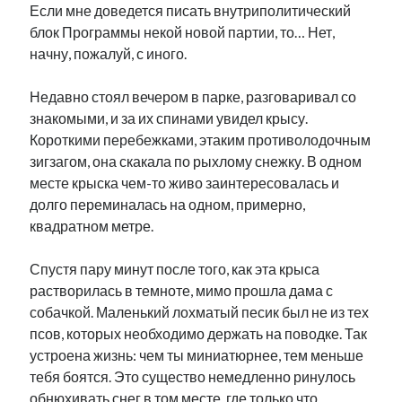
Если мне доведется писать внутриполитический
блок Программы некой новой партии, то… Нет,
начну, пожалуй, с иного.
Недавно стоял вечером в парке, разговаривал со
знакомыми, и за их спинами увидел крысу.
Короткими перебежками, этаким противолодочным
зигзагом, она скакала по рыхлому снежку. В одном
месте крыска чем-то живо заинтересовалась и
долго переминалась на одном, примерно,
квадратном метре.
Спустя пару минут после того, как эта крыса
растворилась в темноте, мимо прошла дама с
собачкой. Маленький лохматый песик был не из тех
псов, которых необходимо держать на поводке. Так
устроена жизнь: чем ты миниатюрнее, тем меньше
тебя боятся. Это существо немедленно ринулось
обнюхивать снег в том месте, где только что