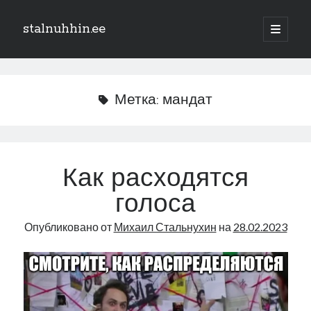
stalnuhhin.ee
отрыть
основн
Боковая
меню
Поиск
панель
Поиск
Метка:
мандат
Рубрики
В мире
Как расходятся
Интеграция
голоса
Интервью
Книга
Опубликовано от
Михаил Стальнухин
на
28.02.2023
Личное
Нарва и северо-восток
Обзор прессы
Образование
Парламент и правительство