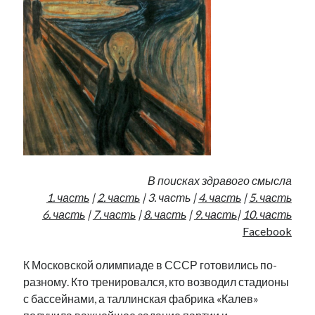
Фотографии
Экономика
Эстония и Россия
Юмор
Метки
radio narva
takinada
андрус ансип
видео
ансиппиада
В поисках здравого смысла
война
безработица
1. часть
|
2. часть
| 3. часть |
4. часть
|
5. часть
выборы
высказывание
в поисках здравого смысла
6. часть
|
7. часть
|
8. часть
|
9. часть
|
10. часть
интервью
история
евросоюз
кабинетные истории
Facebook
книга
нарва
кая каллас
маська
катри райк
образование
К Московской олимпиаде в СССР готовились по-
обучение эстонскому
нацменьшинства
парламент
разному. Кто тренировался, кто возводил стадионы
поводырь
парад клоунов
партия
памятники
с бассейнами, а таллинская фабрика «Калев»
подкаст
пресса
потеряны данные
программа