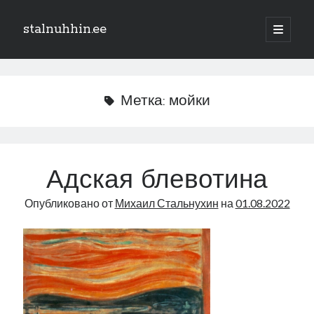
stalnuhhin.ee
отрыть
основн
Боковая
меню
Поиск
панель
Поиск
Метка:
мойки
Рубрики
В мире
Адская блевотина
Интеграция
Опубликовано от
Михаил Стальнухин
на
01.08.2022
Интервью
Книга
Личное
Нарва и северо-восток
Обзор прессы
Образование
Парламент и правительство