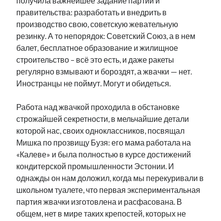
получила важнейшее задание партии и
рийгикогу
россия
русский роман
правительства: разработать и внедрить в
ссср
русскоязычное образование
сми
стенограмма
производство свою, советскую жевательную
экономика
т.х. ильвес
фотоотчет
танк
экономика эстонии
резинку. А то непорядок: Советский Союз, а в нем
эстония
эстонский язык
балет, бесплатное образование и жилищное
строительство – всё это есть, и даже ракеты
регулярно взмывают и бороздят, а жвачки — нет.
Иностранцы не поймут. Могут и обидеться.
Михаил Стальнухин:
Работа над жвачкой проходила в обстановке
mstalnuhhin@gmail.com
строжайшей секретности, в мельчайшие детали
Отзывы и предложения по блогу:
которой нас, своих одноклассников, посвящал
anton.stalnuhhin@gmail.com
Мишка по прозвищу Бузя: его мама работала на
«Калеве» и была полностью в курсе достижений
кондитерской промышленности Эстонии. И
однажды он нам доложил, когда мы перекуривали в
школьном туалете, что первая экспериментальная
партия жвачки изготовлена и расфасована. В
общем, нет в мире таких крепостей, которых не