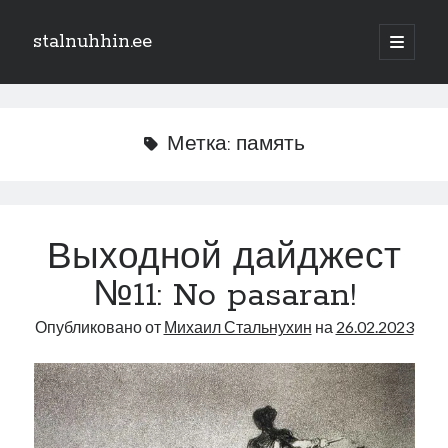
stalnuhhin.ee
отрыть
основн
Боковая
меню
Поиск
панель
Поиск
Метка:
память
Рубрики
В мире
Выходной дайджест
Интеграция
№11: No pasaran!
Интервью
Книга
Опубликовано от
Михаил Стальнухин
на
26.02.2023
Личное
Нарва и северо-восток
Обзор прессы
Образование
Парламент и правительство