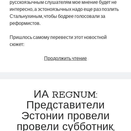
русскоязычным слушателям мое мнение будет не
интересно, а эстоноязычных надо еще раз позлить
Стальнухиным, чтобы бодрее голосовали за
реформистов.
Пришлось самому перевести этот новостной
сюжет:
Михаил
Продолжить чтение
Стальнухин
защищает
свое
право
ИА REGNUM:
на
распределение
Представители
«крышевых»
Эстонии провели
денег
провели субботник,