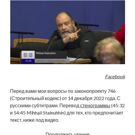
Facebook
Перед вами мои вопросы по законопроекту 746
(Строительный кодекс) от 14 декабря 2022 года. С
русскими субтитрами. Перевод
стенограммы
(45:32
и 54:45 Mihhail Stalnuhhin) для тех, кто предпочитает
текст, ниже под видео.
Что,
Продолжить чтение