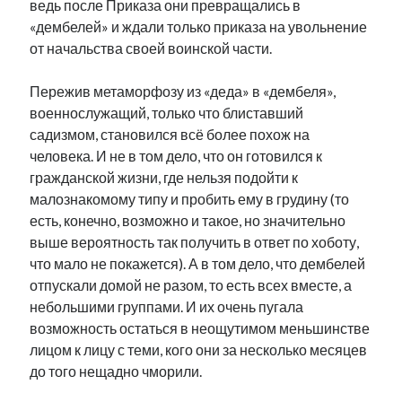
ведь после Приказа они превращались в
«дембелей» и ждали только приказа на увольнение
от начальства своей воинской части.
Пережив метаморфозу из «деда» в «дембеля»,
военнослужащий, только что блиставший
садизмом, становился всё более похож на
человека. И не в том дело, что он готовился к
гражданской жизни, где нельзя подойти к
малознакомому типу и пробить ему в грудину (то
есть, конечно, возможно и такое, но значительно
выше вероятность так получить в ответ по хоботу,
что мало не покажется). А в том дело, что дембелей
отпускали домой не разом, то есть всех вместе, а
небольшими группами. И их очень пугала
возможность остаться в неощутимом меньшинстве
лицом к лицу с теми, кого они за несколько месяцев
до того нещадно чморили.