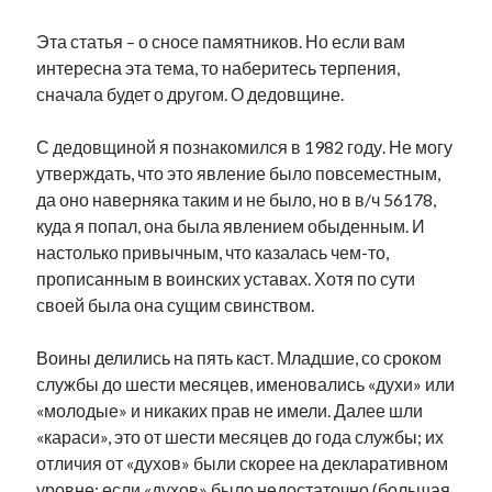
Эта статья – о сносе памятников. Но если вам
интересна эта тема, то наберитесь терпения,
сначала будет о другом. О дедовщине.
С дедовщиной я познакомился в 1982 году. Не могу
утверждать, что это явление было повсеместным,
да оно наверняка таким и не было, но в в/ч 56178,
куда я попал, она была явлением обыденным. И
настолько привычным, что казалась чем-то,
прописанным в воинских уставах. Хотя по сути
своей была она сущим свинством.
Воины делились на пять каст. Младшие, со сроком
службы до шести месяцев, именовались «духи» или
«молодые» и никаких прав не имели. Далее шли
«караси», это от шести месяцев до года службы; их
отличия от «духов» были скорее на декларативном
уровне: если «духов» было недостаточно (большая