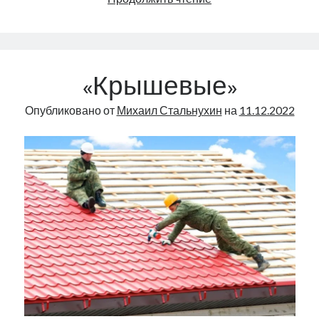
германская
оккупация
и
не
«Крышевые»
была
оккупацией?
Опубликовано от
Михаил Стальнухин
на
11.12.2022