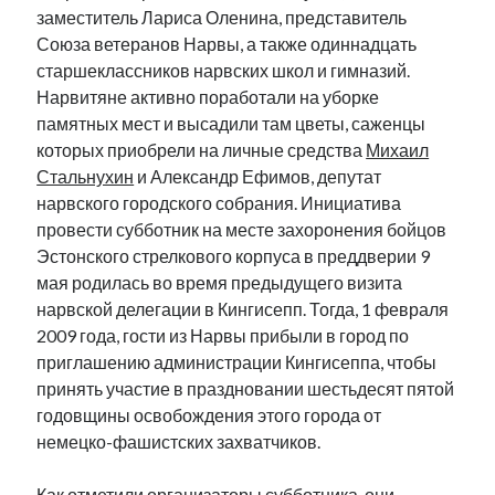
заместитель Лариса Оленина, представитель
Союза ветеранов Нарвы, а также одиннадцать
старшеклассников нарвских школ и гимназий.
Нарвитяне активно поработали на уборке
памятных мест и высадили там цветы, саженцы
которых приобрели на личные средства
Михаил
Стальнухин
и Александр Ефимов, депутат
нарвского городского собрания. Инициатива
провести субботник на месте захоронения бойцов
Эстонского стрелкового корпуса в преддверии 9
мая родилась во время предыдущего визита
нарвской делегации в Кингисепп. Тогда, 1 февраля
2009 года, гости из Нарвы прибыли в город по
приглашению администрации Кингисеппа, чтобы
принять участие в праздновании шестьдесят пятой
годовщины освобождения этого города от
немецко-фашистских захватчиков.
Как отметили организаторы субботника, они